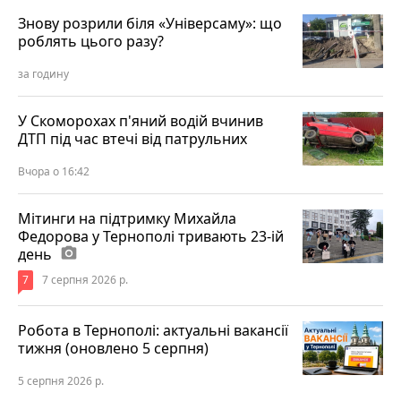
Знову розрили біля «Універсаму»: що
роблять цього разу?
за годину
У Скоморохах п'яний водій вчинив
ДТП під час втечі від патрульних
Вчора о 16:42
Мітинги на підтримку Михайла
Федорова у Тернополі тривають 23-ій
день
photo_camera
7
7 серпня 2026 р.
Робота в Тернополі: актуальні вакансії
тижня (оновлено 5 серпня)
5 серпня 2026 р.