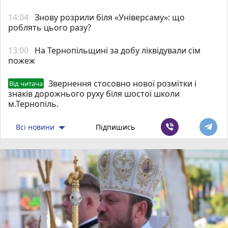
14:04
Знову розрили біля «Універсаму»: що
роблять цього разу?
13:00
На Тернопільщині за добу ліквідували сім
пожеж
Звернення стосовно нової розмітки і
Від читача
знаків дорожнього руху біля шостої школи
м.Тернопіль.
Всі новини
Підпишись