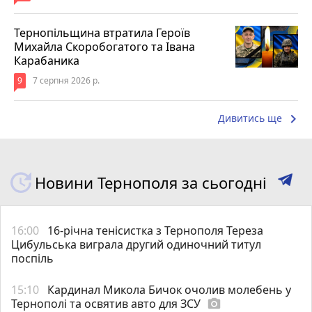
Тернопільщина втратила Героїв
Михайла Скоробогатого та Івана
Карабаника
9
7 серпня 2026 р.
keyboard_arrow_right
Дивитись ще
Новини Тернополя за сьогодні
16:00
16-річна тенісистка з Тернополя Тереза
Цибульська виграла другий одиночний титул
поспіль
15:10
Кардинал Микола Бичок очолив молебень у
Тернополі та освятив авто для ЗСУ
photo_camera