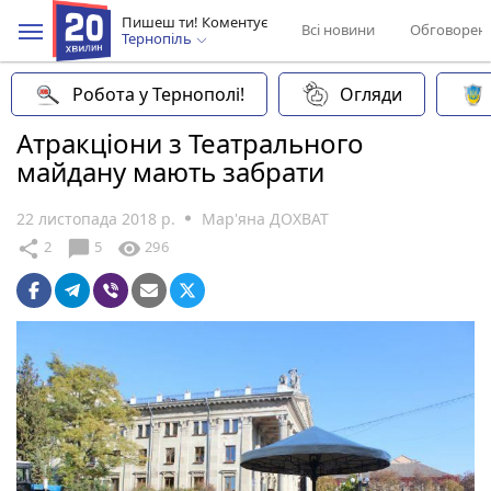
Пишеш ти! Коментує
Всі новини
Обговорен
Тернопіль
Робота у Тернополі!
Огляди
Атракціони з Театрального
майдану мають забрати
22 листопада 2018 р.
Мар'яна ДОХВАТ
chat_bubble
share
visibility
2
5
296