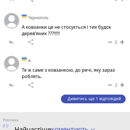
Тернопіль
А ковзанки це не стосується і тих будок
дерев’яних ???!!!!!
reply
share
remove
add
2
А
Те ж саме з ковзанкою, до речі, яку зараз
роблять.
reply
share
remove
add
2
Дивитись ще 1 відповідей
коментують
Найчастіше