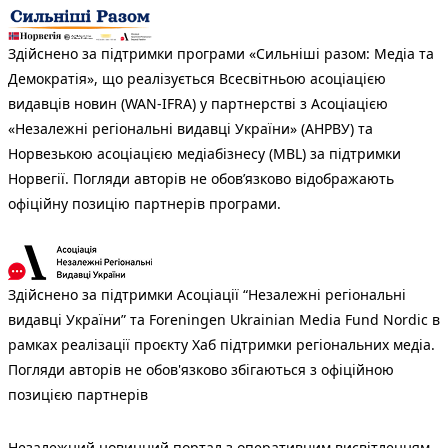
Здійснено за підтримки програми «Сильніші разом: Медіа та
Демократія», що реалізується Всесвітньою асоціацією
видавців новин (WAN-IFRA) у партнерстві з Асоціацією
«Незалежні регіональні видавці України» (АНРВУ) та
Норвезькою асоціацією медіабізнесу (MBL) за підтримки
Норвегії. Погляди авторів не обов’язково відображають
офіційну позицію партнерів програми.
Здійснено за підтримки Асоціації “Незалежні регіональні
видавці України” та Foreningen Ukrainian Media Fund Nordic в
рамках реалізації проєкту Хаб підтримки регіональних медіа.
Погляди авторів не обов'язково збігаються з офіційною
позицією партнерів
Незалежний новинний портал з оперативним висвітленням