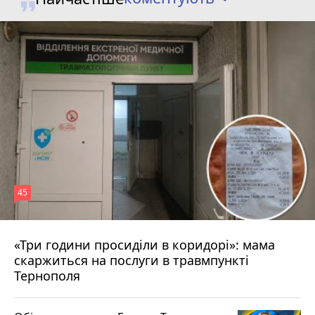
45
«Три години просиділи в коридорі»: мама
Вчора о 13:05
скаржиться на послуги в травмпункті
Тернополя