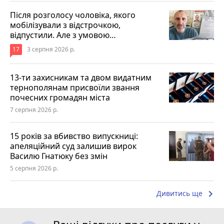
Після розголосу чоловіка, якого
мобілізували з відстрочкою,
відпустили. Але з умовою…
17
3 серпня 2026 р.
13-ти захисникам та двом видатним
тернополянам присвоїли звання
почесних громадян міста
7 серпня 2026 р.
15 років за вбивство випускниці:
апеляційний суд залишив вирок
Василю Гнатюку без змін
5 серпня 2026 р.
keyboard_arrow_right
Дивитись ще