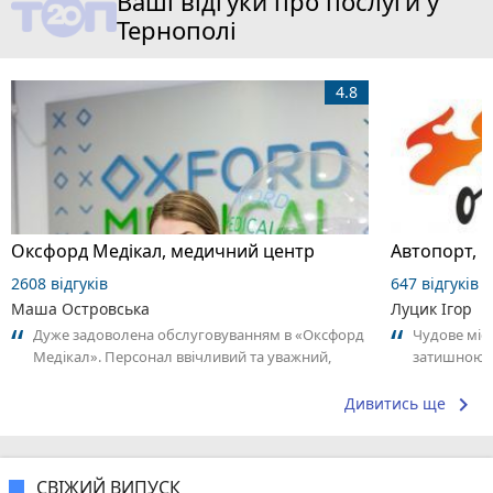
Ваші відгуки про послуги у
Тернополі
4.8
Оксфорд Медікал, медичний центр
Автопорт, 
2608 відгуків
647 відгуків
Маша Островська
Луцик Ігор
Дуже задоволена обслуговуванням в «Оксфорд
Чудове міс
Медікал». Персонал ввічливий та уважний,
затишною 
адміністратори швидко допомогли із...
відзначити 
keyboard_arrow_right
Дивитись ще
СВІЖИЙ ВИПУСК