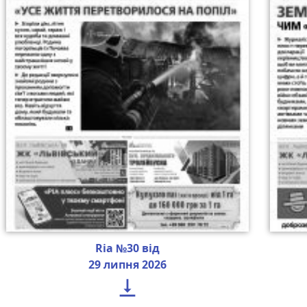
Ria №30 від
29 липня 2026
