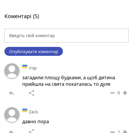
Коментарі (5)
Опублікувати коментар
ігор
загадили площу будками, а щоб дитина
прийшла на свята покаталась то дуля
reply
share
remove
add
0
Zack
давно пора
reply
share
remove
add
2