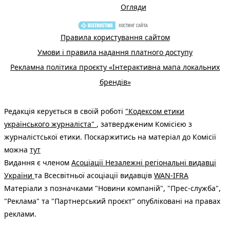
Огляди
Правила користування сайтом
Умови і правила надання платного доступу
Рекламна політика проєкту «Інтерактивна мапа локальних
брендів»
Редакція керується в своїй роботі
"Кодексом етики
українського журналіста"
, затвердженим Комісією з
журналістської етики. Поскаржитись на матеріал до Комісії
можна
тут
Видання є членом
Асоціації Незалежні регіональні видавці
України
та Всесвітньої асоціації видавців
WAN-IFRA
Матеріали з позначками "Новини компаній", "Прес-служба",
"Реклама" та "Партнерський проєкт" опубліковані на правах
реклами.