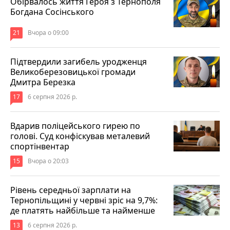
Обірвалось життя Героя з Тернополя
Богдана Сосінського
21
Вчора о 09:00
Підтвердили загибель уродженця
Великоберезовицької громади
Дмитра Березка
17
6 серпня 2026 р.
Вдарив поліцейського гирею по
голові. Суд конфіскував металевий
спортінвентар
15
Вчора о 20:03
Рівень середньої зарплати на
Тернопільщині у червні зріс на 9,7%:
де платять найбільше та найменше
13
6 серпня 2026 р.