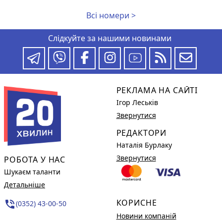
Всі номери >
Слідкуйте за нашими новинами
РЕКЛАМА НА САЙТІ
Ігор Леськів
Звернутися
РЕДАКТОРИ
Наталія Бурлаку
Звернутися
РОБОТА У НАС
Шукаєм таланти
Детальніше
КОРИСНЕ
phone_in_talk
(0352) 43-00-50
Новини компаній