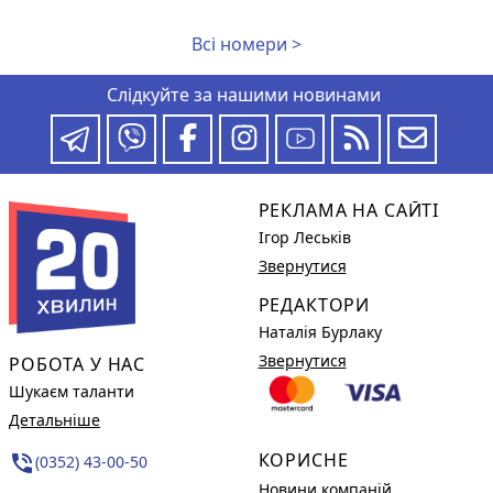
Всі номери >
Слідкуйте за нашими новинами
РЕКЛАМА НА САЙТІ
Ігор Леськів
Звернутися
РЕДАКТОРИ
Наталія Бурлаку
Звернутися
РОБОТА У НАС
Шукаєм таланти
Детальніше
КОРИСНЕ
phone_in_talk
(0352) 43-00-50
Новини компаній