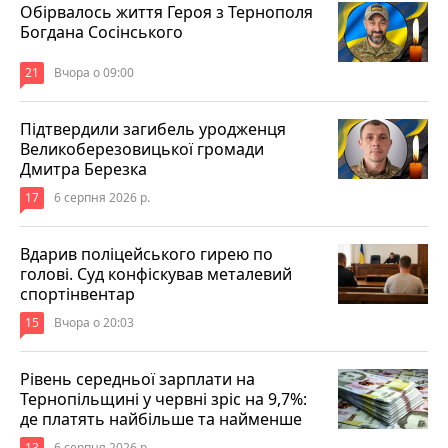
Обірвалось життя Героя з Тернополя
Богдана Сосінського
21
Вчора о 09:00
Підтвердили загибель уродженця
Великоберезовицької громади
Дмитра Березка
17
6 серпня 2026 р.
Вдарив поліцейського гирею по
голові. Суд конфіскував металевий
спортінвентар
15
Вчора о 20:03
Рівень середньої зарплати на
Тернопільщині у червні зріс на 9,7%:
де платять найбільше та найменше
13
6 серпня 2026 р.