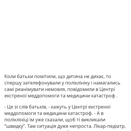
Коли батьки помітили, що дитина не дихає, то
спершу зателефонували у поліклініку і намагались
самі реанімувати немовля, повідомили в Центрі
екстреної меддопомоги та медицини катастроф .
- Це зі слів батьків, - кажуть у Центрі екстреної
меддопомоги та медицини катастроф. - А в
поліклініці їм уже сказали, щоб ті викликали
“швидку”. Там ситуація дуже непроста. Лікар-педіатр,