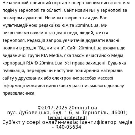
Незалежний новинний портал з оперативним висвітленням
подій у Тернополі та області. Сайт новин №1 у Тернополі за
розміром аудиторії. Новини створюються для Вас
мультимедійною редакцією RIA та 20minut.ua. Ми
висвітлюємо важливі та цікаві події, людей, життя
Тернополя. Редакція запрошує читачів додавати власні
новини в розділ "Від читачів". Сайт 20minut.ua входить до
видавничої групи RIA Media, яка також є частиною Медіа
корпорації RIA © 20minut.ua. Усі права захищені. Будь-яка
публiкацiя, передрук чи наступне поширення матеріалів
сайту у друкованих або електронних засобах масової
інформації можлива винятково у разі письмового дозволу
правовласника.
©2017-2025 20minut.ua
вул. Дубовецька, буд. 1-б, м. Тернопіль, 46001;
[email protected]
Cуб'єкт у сфері онлайн-медіа; ідентифікатор медіа
- R40-05634.