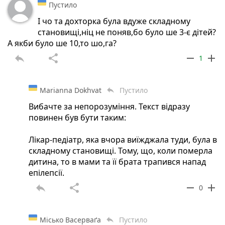
Пустило
І чо та дохторка була вдуже складному
становищі,ніц не поняв,бо було ше 3-є дітей?
А якби було ше 10,то шо,га?
reply
share
remove
add
1
Marianna Dokhvat
Пустило
reply
Вибачте за непорозуміння. Текст відразу
повинен був бути таким:
Лікар-педіатр, яка вчора виїжджала туди, була в
складному становищі. Тому, що, коли померла
дитина, то в мами та її брата трапився напад
епілепсії.
reply
share
remove
add
0
Місько Васерваґа
Пустило
reply