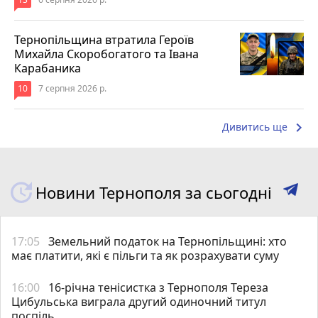
Тернопільщина втратила Героїв
Михайла Скоробогатого та Івана
Карабаника
10
7 серпня 2026 р.
keyboard_arrow_right
Дивитись ще
Новини Тернополя за сьогодні
17:05
Земельний податок на Тернопільщині: хто
має платити, які є пільги та як розрахувати суму
16:00
16-річна тенісистка з Тернополя Тереза
Цибульська виграла другий одиночний титул
поспіль