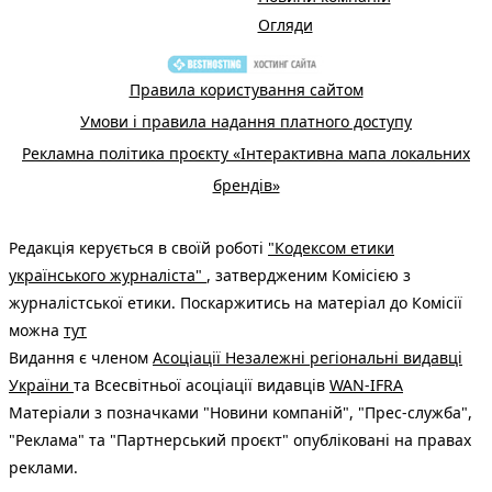
Огляди
Правила користування сайтом
Умови і правила надання платного доступу
Рекламна політика проєкту «Інтерактивна мапа локальних
брендів»
Редакція керується в своїй роботі
"Кодексом етики
українського журналіста"
, затвердженим Комісією з
журналістської етики. Поскаржитись на матеріал до Комісії
можна
тут
Видання є членом
Асоціації Незалежні регіональні видавці
України
та Всесвітньої асоціації видавців
WAN-IFRA
Матеріали з позначками "Новини компаній", "Прес-служба",
"Реклама" та "Партнерський проєкт" опубліковані на правах
реклами.