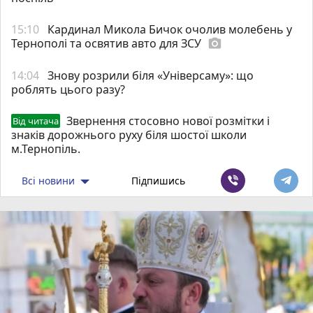
15:10
Кардинал Микола Бичок очолив молебень у
Тернополі та освятив авто для ЗСУ
photo_camera
14:04
Знову розрили біля «Універсаму»: що
роблять цього разу?
Звернення стосовно нової розмітки і
Від читача
знаків дорожнього руху біля шостої школи
м.Тернопіль.
Всі новини
Підпишись