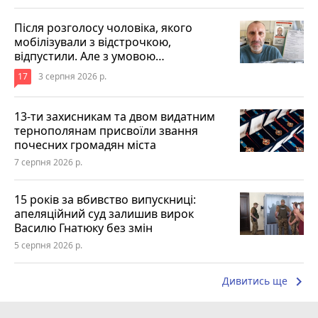
Після розголосу чоловіка, якого
мобілізували з відстрочкою,
відпустили. Але з умовою…
17
3 серпня 2026 р.
13-ти захисникам та двом видатним
тернополянам присвоїли звання
почесних громадян міста
7 серпня 2026 р.
15 років за вбивство випускниці:
апеляційний суд залишив вирок
Василю Гнатюку без змін
5 серпня 2026 р.
keyboard_arrow_right
Дивитись ще