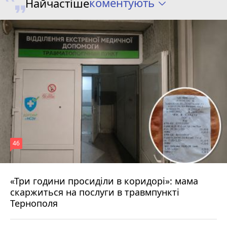
коментують
Найчастіше
46
«Три години просиділи в коридорі»: мама
Вчора о 13:05
скаржиться на послуги в травмпункті
Тернополя