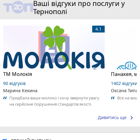
Ваші відгуки про послуги у
Тернополі
4.1
ТМ Молокія
Панакея, м
90 відгуків
1402 відгуки
Марина Кекина
Оксана Типа
Придбала ваше молоко і хочу звернути увагу
Все на вищ
на серйозне порушення стандартів якості.
Продукт має стійкий неприємний запах...
keyboard_arrow_right
Дивитись ще