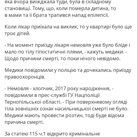
яка вчора виїжджала туди, була в складному
становищі. Тому, що, коли померла дитина, то
в мами та її брата трапився напад епілепсії.
Коли лікар приїхала на виклик, то у квартирі було ще
троє дітей.
- На момент приїзду лікаря немовля уже було бліде і
мало по тілу гіпостатичні плями, - кажуть медики. -
Щодо причини смерті, то поки нічого невідомо.
Медики повідомили у поліцію та дочекались приїзду
правоохоронців.
- Немовля - хлопчик, 2017 року народження, -
повідомили в прес-службі ГУ Нацполіції
Тернопільської області. - При поверхневому огляді
тіла зовнішніх ознак насильницької смерті не було.
Медики мають провести розтин, тоді буде відома
причина смерті.
За статею 115 ч.1 відкрито кримінальне