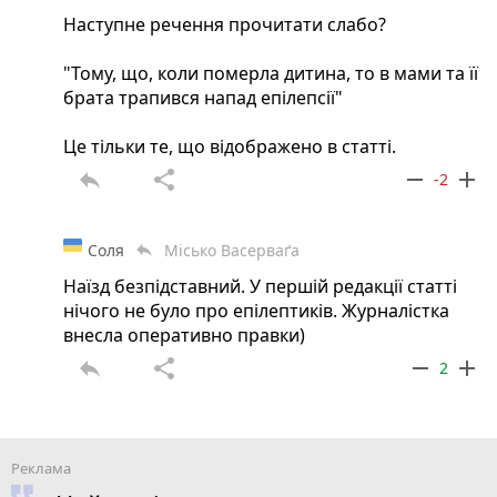
Наступне речення прочитати слабо?
"Тому, що, коли померла дитина, то в мами та її
брата трапився напад епілепсії"
Це тільки те, що відображено в статті.
reply
share
remove
add
-2
Соля
Місько Васерваґа
reply
Наїзд безпідставний. У першій редакції статті
нічого не було про епілептиків. Журналістка
внесла оперативно правки)
reply
share
remove
add
2