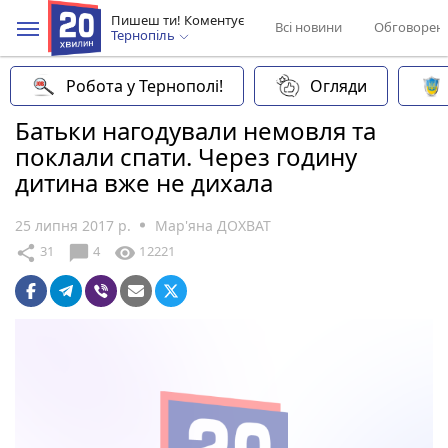
Пишеш ти! Коментує
Всі новини
Обговорен
Тернопіль
Робота у Тернополі!
Огляди
Батьки нагодували немовля та
поклали спати. Через годину
дитина вже не дихала
25 липня 2017 р.
Мар'яна ДОХВАТ
chat_bubble
share
visibility
31
4
12221