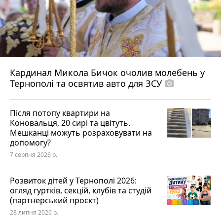
Кардинал Микола Бичок очолив молебень у
Тернополі та освятив авто для ЗСУ
photo_camera
Після потопу квартири на
Коновальця, 20 сирі та цвітуть.
Мешканці можуть розраховувати на
допомогу?
7 серпня 2026 р.
Розвиток дітей у Тернополі 2026:
огляд гуртків, секцій, клубів та студій
(партнерський проєкт)
28 липня 2026 р.