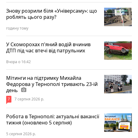
Знову розрили біля «Універсаму»: що
роблять цього разу?
годину тому
У Скоморохах п'яний водій вчинив
ДТП під час втечі від патрульних
Вчора о 16:42
Мітинги на підтримку Михайла
Федорова у Тернополі тривають 23-ій
день
photo_camera
7
7 серпня 2026 р.
Робота в Тернополі: актуальні вакансії
тижня (оновлено 5 серпня)
5 серпня 2026 р.