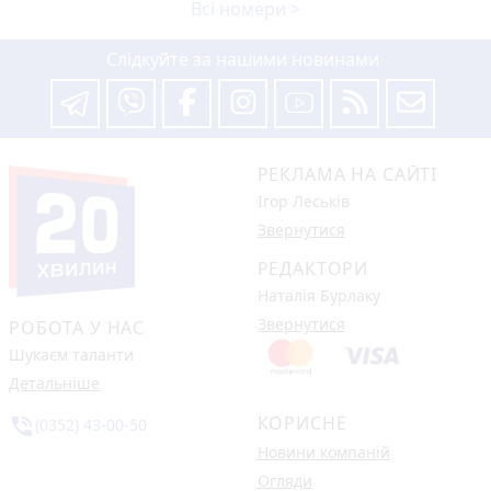
Всі номери >
Слідкуйте за нашими новинами
РЕКЛАМА НА САЙТІ
Ігор Леськів
Звернутися
РЕДАКТОРИ
Наталія Бурлаку
Звернутися
РОБОТА У НАС
Шукаєм таланти
Детальніше
КОРИСНЕ
phone_in_talk
(0352) 43-00-50
Новини компаній
Огляди