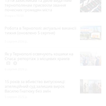
13-ти захисникам та двом видатним
тернополянам присвоїли звання
почесних громадян міста
Вчора о 10:50
Робота в Тернополі: актуальні вакансії
тижня (оновлено 5 серпня)
5 серпня 2026 р.
Як у Тернополі освячують кошики на
Спаса: репортаж з місцевих храмів
photo_camera
play_circle_filled
6 серпня 2026 р.
15 років за вбивство випускниці:
апеляційний суд залишив вирок
Василю Гнатюку без змін
5 серпня 2026 р.