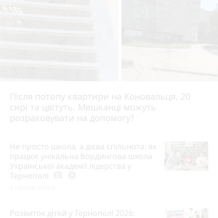
Після потопу квартири на Коновальця, 20
сирі та цвітуть. Мешканці можуть
розраховувати на допомогу?
Не просто школа, а дієва спільнота: як
працює унікальна бордингова школа
Української академії лідерства у
Тернополі
photo_camera
play_circle_filled
4 серпня 2026 р.
Розвиток дітей у Тернополі 2026: