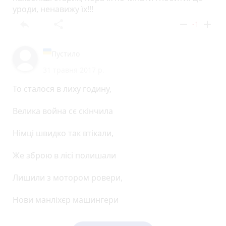
уроди, ненавижу їх!!!
reply
share
remove
add
-1
Пустило
31 травня 2017 р.
То сталося в лиху годину,
Велика война сє скінчила
Hімці швидко так втікали,
Же зброю в лісі полишали
Лишили з мотором ровери,
Нови манліхєр машингери
Від мєсєршміту бензобаки,