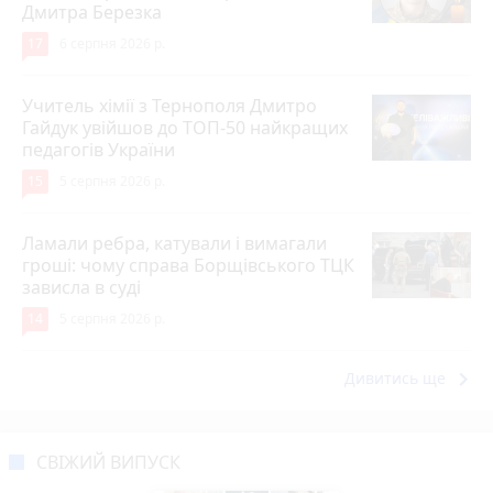
Дмитра Березка
17
6 серпня 2026 р.
Учитель хімії з Тернополя Дмитро
Гайдук увійшов до ТОП-50 найкращих
педагогів України
15
5 серпня 2026 р.
Ламали ребра, катували і вимагали
гроші: чому справа Борщівського ТЦК
зависла в суді
14
5 серпня 2026 р.
keyboard_arrow_right
Дивитись ще
СВІЖИЙ ВИПУСК