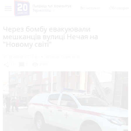
Пишеш ти! Коментує
Всі новини
Обговорен
Тернопіль
Через бомбу евакуювали
мешканців вулиці Нечая на
"Новому світі"
31 травня 2017 р.
Віталій Ониськів
chat_bubble
share
visibility
12
2
2084