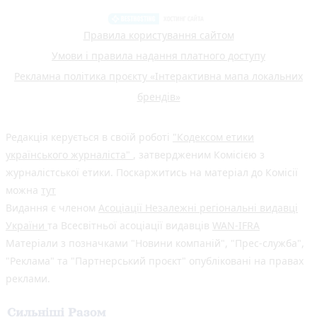
Правила користування сайтом
Умови і правила надання платного доступу
Рекламна політика проєкту «Інтерактивна мапа локальних
брендів»
Редакція керується в своїй роботі
"Кодексом етики
українського журналіста"
, затвердженим Комісією з
журналістської етики. Поскаржитись на матеріал до Комісії
можна
тут
Видання є членом
Асоціації Незалежні регіональні видавці
України
та Всесвітньої асоціації видавців
WAN-IFRA
Матеріали з позначками "Новини компаній", "Прес-служба",
"Реклама" та "Партнерський проєкт" опубліковані на правах
реклами.