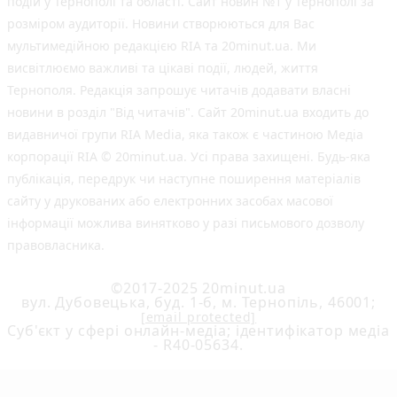
подій у Тернополі та області. Сайт новин №1 у Тернополі за
розміром аудиторії. Новини створюються для Вас
мультимедійною редакцією RIA та 20minut.ua. Ми
висвітлюємо важливі та цікаві події, людей, життя
Тернополя. Редакція запрошує читачів додавати власні
новини в розділ "Від читачів". Сайт 20minut.ua входить до
видавничої групи RIA Media, яка також є частиною Медіа
корпорації RIA © 20minut.ua. Усі права захищені. Будь-яка
публiкацiя, передрук чи наступне поширення матеріалів
сайту у друкованих або електронних засобах масової
інформації можлива винятково у разі письмового дозволу
правовласника.
©2017-2025 20minut.ua
вул. Дубовецька, буд. 1-б, м. Тернопіль, 46001;
[email protected]
Cуб'єкт у сфері онлайн-медіа; ідентифікатор медіа
- R40-05634.