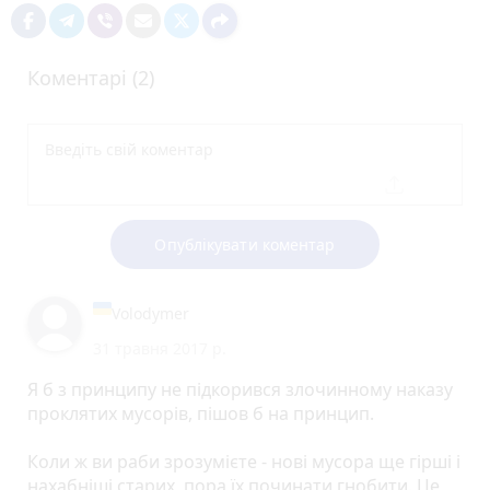
Коментарі (2)
Опублікувати коментар
Volodymer
31 травня 2017 р.
Я б з принципу не підкорився злочинному наказу
проклятих мусорів, пішов б на принцип.
Коли ж ви раби зрозумієте - нові мусора ще гірші і
нахабніші старих, пора їх починати гнобити. Це