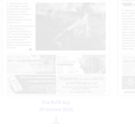
Ria №30 від
29 липня 2026
