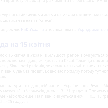
и прогнозують дощ та різкі зміни в погоді цього тижня 
в Україні найближчими днями не можна назвати "ідеаль
ощі, грози та навіть "спека".
повідомляє
РБК-Україна
з посиланням на
Укргідрометцен
да на 15 квітня
лок, 15 квітня, в Україні в більшості регіонів очікуються 
 короткочасні дощі очікуються в Києві. Грози до цих опа
ся у більшості регіонів, зокрема, на заході, півночі та схо
півдні буде без "води". Водночас похмуру погоду тут ніх
вав.
мператури, то в дощовій частині України вночі буде в бі
 у межах +8...+6 градусів, днем +13...21 градусів. Причому 
уде найхолодніше. На півдні очікується вночі +10...+15 гра
3...+25 градусів.