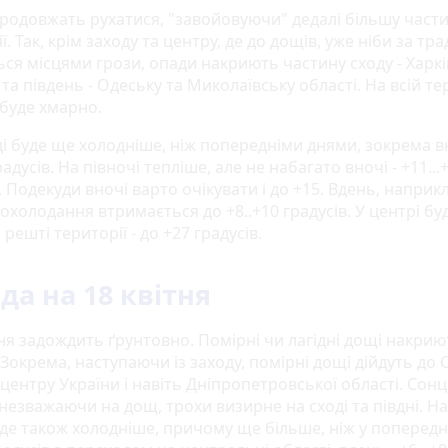
родовжать рухатися, "завойовуючи" дедалі більшу част
ї. Так, крім заходу та центру, де до дощів, уже ніби за тр
ься місцями грози, опади накриють частину сходу - Харкі
та південь - Одеську та Миколаївську області. На всій те
 буде хмарно.
ді буде ще холодніше, ніж попередніми днями, зокрема в
градусів. На півночі тепліше, але не набагато вночі - +11...
. Подекуди вночі варто очікувати і до +15. Вдень, наприкл
похолодання втримається до +8..+10 градусів. У центрі бу
а решті території - до +27 градусів.
да на 18 квітня
ня задождить ґрунтовно. Помірні чи лагідні дощі накрию
 Зокрема, наступаючи із заходу, помірні дощі дійдуть до 
 центру України і навіть Дніпропетровської області. Сонц
незважаючи на дощ, трохи визирне на сході та півдні. На
де також холодніше, причому ще більше, ніж у попередні 