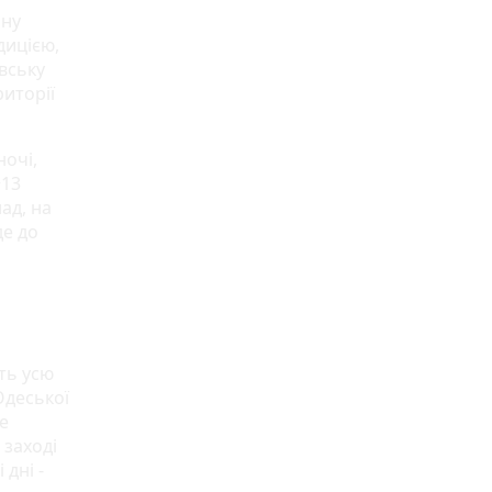
ину
адицією,
вську
риторії
ночі,
+13
ад, на
де до
ть усю
Одеської
е
 заході
дні -