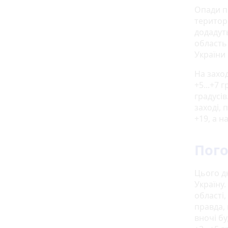
Опади п
територі
додадут
область 
України
На захо
+5...+7 
градусів
заході, 
+19, а н
Пого
Цього д
Україну.
області,
правда, 
вночі бу