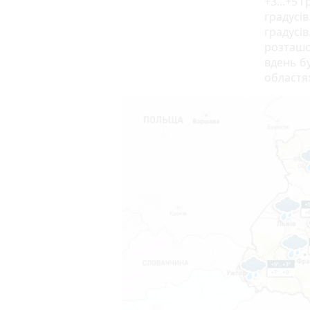
+3...+5 
градусів
градусів
розташов
вдень бу
областях