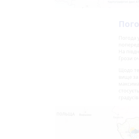
Пого
Погода у
поперед
На півдн
Грози оч
Щодо тем
вище за 
максимал
стосуєть
градусів