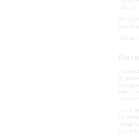
Синоптик
квітня)
Погоду 
Будуть д
Про це 
Пого
У понеді
Зокрема,
додадуть
Лише на 
скасову
Щодо те
регіонів
заході б
удень +2