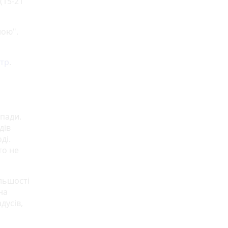
(15-21
ною".
тр
.
опади.
дів
ді.
то не
льшості
на
дусів,