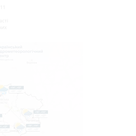
+11
асті
них