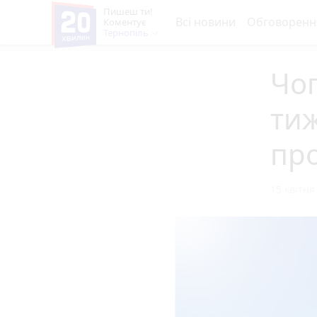
Пишеш ти!
Всі новини
Обговоренн
Коментує
Тернопіль
Чог
тиж
пр
15 квітня