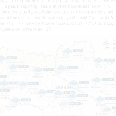
градусів з переходом на центральні області, вдень - +6...+8
. На решті території теж відчутно похолодає, вночі - +9...
. Загалом у цей день буде тепліше на тих територіях, які
ані ближче на схід. Наприклад, у тій самій Одеській обл
де +15...+17, а вже у Херсонській області - +21..+23. У схід
 удень очікується до +27.