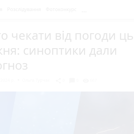
...
я
Розслідування
Фотоконкурс
о чекати від погоди ц
ня: синоптики дали
огноз
 2024 р.
Ольга Турчак
chat_bubble
share
visibility
0
0
667