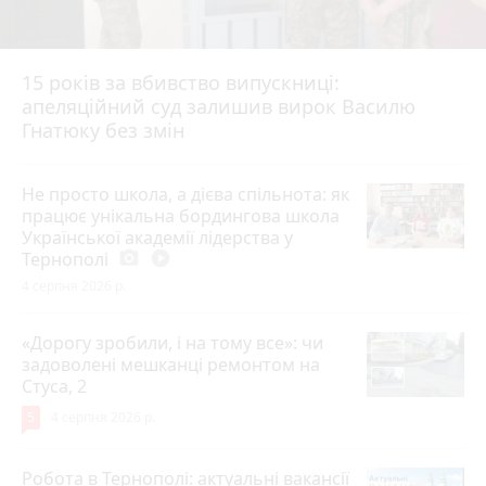
15 років за вбивство випускниці:
апеляційний суд залишив вирок Василю
Гнатюку без змін
Не просто школа, а дієва спільнота: як
працює унікальна бордингова школа
Української академії лідерства у
Тернополі
photo_camera
play_circle_filled
4 серпня 2026 р.
«Дорогу зробили, і на тому все»: чи
задоволені мешканці ремонтом на
Стуса, 2
5
4 серпня 2026 р.
Робота в Тернополі: актуальні вакансії