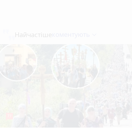
коментують
Найчастіше
77