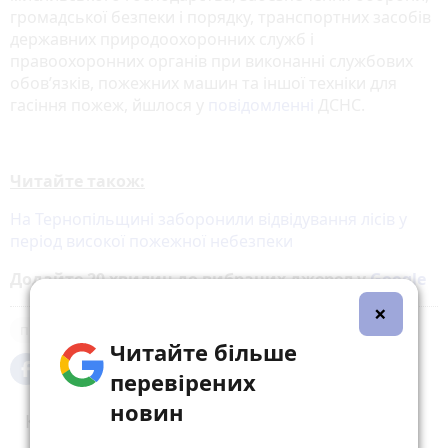
громадської безпеки і порядку, транспортних засобів
державних природоохоронних служб і
правоохоронних органів при виконанні службових
обов’язків, пожежних машин та іншої техніки для
гасіння пожеж, йшлося у
повідомленні
ДСНС.
Читайте також:
На Тернопільщині заборонили відвідування лісів у
період високої пожежної небезпеки
Додайте 20 хвилин до вибраних джерел у
Google
×
погода
Читайте більше
перевірених
новин
Коментарі (1)