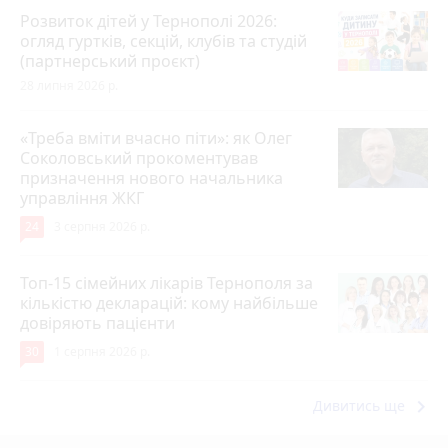
Розвиток дітей у Тернополі 2026:
огляд гуртків, секцій, клубів та студій
(партнерський проєкт)
28 липня 2026 р.
«Треба вміти вчасно піти»: як Олег
Соколовський прокоментував
призначення нового начальника
управління ЖКГ
24
3 серпня 2026 р.
Топ-15 сімейних лікарів Тернополя за
кількістю декларацій: кому найбільше
довіряють пацієнти
30
1 серпня 2026 р.
keyboard_arrow_right
Дивитись ще