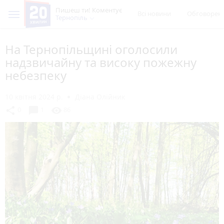
Пишеш ти! Коментує
Всі новини
Обговорен
Тернопіль
На Тернопільщині оголосили
надзвичайну та високу пожежну
небезпеку
10 квітня 2024 р.
Діана Олійник
chat_bubble
share
visibility
0
1
86