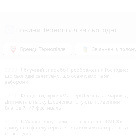
Новини Тернополя за сьогодні
Бренди Тернопілля
Звільнені з полон
08:00
Яблучний спас або Преображення Господнє:
що сьогодні святкуємо, що освячуємо та які
заборони
22:01
Концерти, зірки «МастерШеф» та ярмарок: до
Дня міста в парку Шевченка готують триденний
благодійний фестиваль
21:00
В Україні запустили застосунок «БЕЗ МЕЖ» —
єдину платформу сервісів і знижок для ветеранів та
їхніх родин