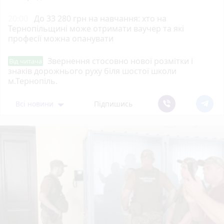
20:00
До 33 280 грн на навчання: хто на
Тернопільщині може отримати ваучер та які
професії можна опанувати
Звернення стосовно нової розмітки і
Від читача
знаків дорожнього руху біля шостої школи
м.Тернопіль.
Всі новини
Підпишись