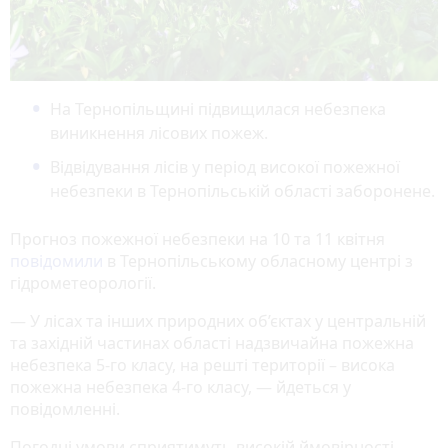
На Тернопільщині підвищилася небезпека
виникнення лісових пожеж.
Відвідування лісів у період високої пожежної
небезпеки в Тернопільській області заборонене.
Прогноз пожежної небезпеки на 10 та 11 квітня
повідомили
в Тернопільському обласному центрі з
гідрометеорології.
— У лісах та інших природних об’єктах у центральній
та західній частинах області надзвичайна пожежна
небезпека 5-го класу, на решті території – висока
пожежна небезпека 4-го класу, — йдеться у
повідомленні.
Погодні умови сприятимуть високій ймовірності