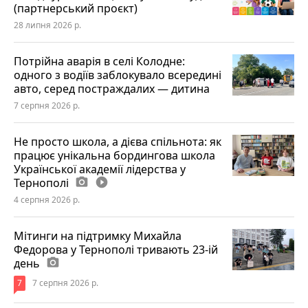
(партнерський проєкт)
28 липня 2026 р.
Потрійна аварія в селі Колодне:
одного з водіїв заблокувало всередині
авто, серед постраждалих — дитина
7 серпня 2026 р.
Не просто школа, а дієва спільнота: як
працює унікальна бордингова школа
Української академії лідерства у
Тернополі
photo_camera
play_circle_filled
4 серпня 2026 р.
Мітинги на підтримку Михайла
Федорова у Тернополі тривають 23-ій
день
photo_camera
7
7 серпня 2026 р.