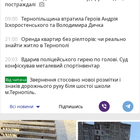
постраждалі
photo_camera
09:00
Тернопільщина втратила Героїв Андрія
Іскоростенського та Володимира Дичка
21:00
Оренда квартир без ріелторів: чи реально
знайти житло в Тернополі
20:03
Вдарив поліцейського гирею по голові. Суд
конфіскував металевий спортінвентар
Звернення стосовно нової розмітки і
Від читача
знаків дорожнього руху біля шостої школи
м.Тернопіль.
Всі новини
Підпишись