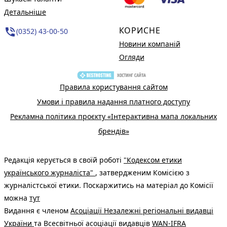
Детальніше
КОРИСНЕ
phone_in_talk
(0352) 43-00-50
Новини компаній
Огляди
Правила користування сайтом
Умови і правила надання платного доступу
Рекламна політика проєкту «Інтерактивна мапа локальних
брендів»
Редакція керується в своїй роботі
"Кодексом етики
українського журналіста"
, затвердженим Комісією з
журналістської етики. Поскаржитись на матеріал до Комісії
можна
тут
Видання є членом
Асоціації Незалежні регіональні видавці
України
та Всесвітньої асоціації видавців
WAN-IFRA