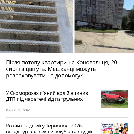
Після потопу квартири на Коновальця, 20
сирі та цвітуть. Мешканці можуть
розраховувати на допомогу?
У Скоморохах п'яний водій вчинив
ДТП під час втечі від патрульних
Вчора о 16:42
Розвиток дітей у Тернополі 2026:
огляд гуртків, секцій, клубів та студій