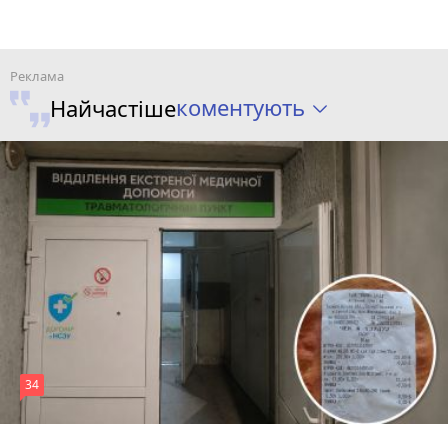
коментують
Найчастіше
34