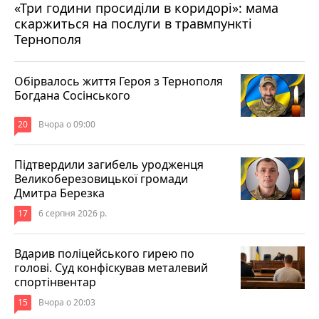
«Три години просиділи в коридорі»: мама
Вчора о 13:05
скаржиться на послуги в травмпункті
Тернополя
Обірвалось життя Героя з Тернополя
Богдана Сосінського
20
Вчора о 09:00
Підтвердили загибель уродженця
Великоберезовицької громади
Дмитра Березка
17
6 серпня 2026 р.
Вдарив поліцейського гирею по
голові. Суд конфіскував металевий
спортінвентар
15
Вчора о 20:03