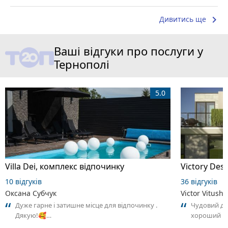
keyboard_arrow_right
Дивитись ще
Ваші відгуки про послуги у
Тернополі
5.0
Villa Dei, комплекс відпочинку
Victory Desi
10 відгуків
36 відгуків
Оксана Субчук
Victor Vitushy
Дуже гарне і затишне місце для відпочинку .
Чудовий ди
Дякую!🥰…
хороший ре