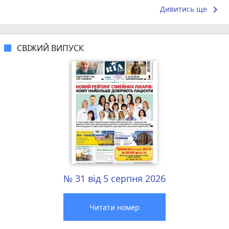
keyboard_arrow_right
Дивитись ще
СВІЖИЙ ВИПУСК
№ 31 від 5 серпня 2026
Читати номер