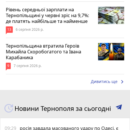
Рівень середньої зарплати на
Тернопільщині у червні зріс на 9,7%:
де платять найбільше та найменше
13
6 серпня 2026 р.
Тернопільщина втратила Героїв
Михайла Скоробогатого та Івана
Карабаника
9
7 серпня 2026 р.
keyboard_arrow_right
Дивитись ще
Новини Тернополя за сьогодні
09:29
росія завдала масованого удару по Одесі, є