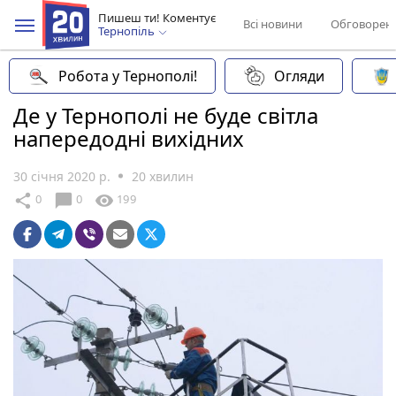
Пишеш ти! Коментує
Всі новини
Обговорен
Тернопіль
Робота у Тернополі!
Огляди
Де у Тернополі не буде світла
напередодні вихідних
30 січня 2020 р.
20 хвилин
chat_bubble
share
visibility
0
0
199