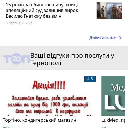
15 років за вбивство випускниці:
апеляційний суд залишив вирок
Василю Гнатюку без змін
5 серпня 2026 р.
keyboard_arrow_right
Дивитись ще
Ваші відгуки про послуги у
Тернополі
4.5
Тортіно, кондитерський магазин
LuxMed, при