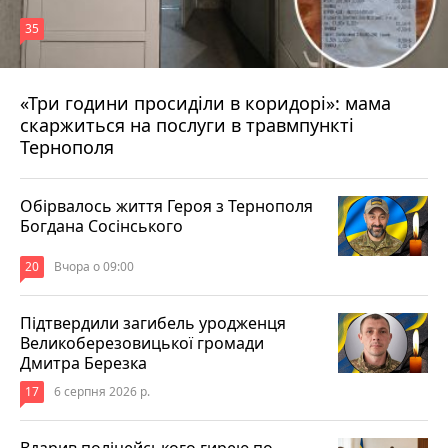
35
«Три години просиділи в коридорі»: мама
Вчора о 13:05
скаржиться на послуги в травмпункті
Тернополя
Обірвалось життя Героя з Тернополя
Богдана Сосінського
20
Вчора о 09:00
Підтвердили загибель уродженця
Великоберезовицької громади
Дмитра Березка
17
6 серпня 2026 р.
Вдарив поліцейського гирею по