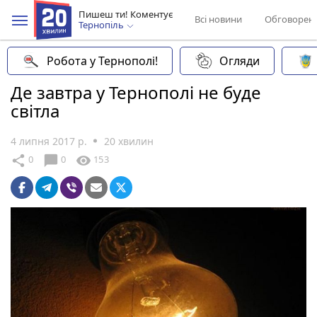
Пишеш ти! Коментує
Всі новини
Обговорен
Тернопіль
Робота у Тернополі!
Огляди
Де завтра у Тернополі не буде
світла
4 липня 2017 р.
20 хвилин
chat_bubble
share
visibility
0
0
153