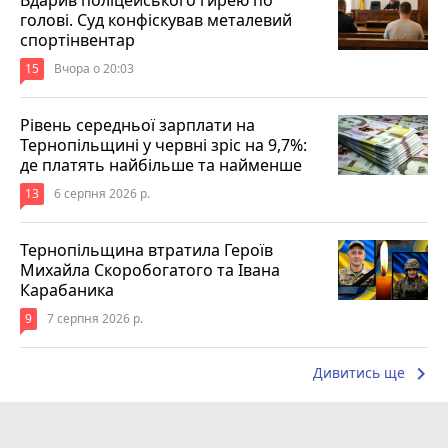
голові. Суд конфіскував металевий
спортінвентар
15
Вчора о 20:03
Рівень середньої зарплати на
Тернопільщині у червні зріс на 9,7%:
де платять найбільше та найменше
13
6 серпня 2026 р.
Тернопільщина втратила Героїв
Михайла Скоробогатого та Івана
Карабаника
9
7 серпня 2026 р.
keyboard_arrow_right
Дивитись ще