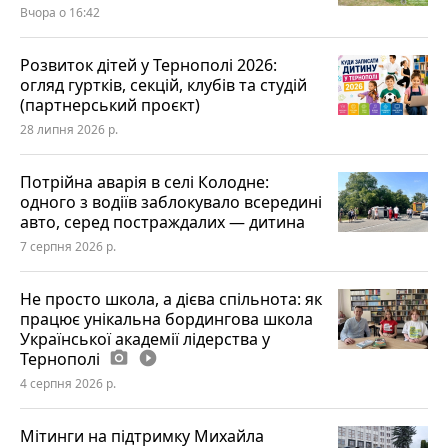
Вчора о 16:42
Розвиток дітей у Тернополі 2026:
огляд гуртків, секцій, клубів та студій
(партнерський проєкт)
28 липня 2026 р.
Потрійна аварія в селі Колодне:
одного з водіїв заблокувало всередині
авто, серед постраждалих — дитина
7 серпня 2026 р.
Не просто школа, а дієва спільнота: як
працює унікальна бордингова школа
Української академії лідерства у
Тернополі
photo_camera
play_circle_filled
4 серпня 2026 р.
Мітинги на підтримку Михайла