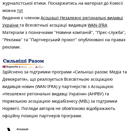
журналістської етики. Поскаржитись на матеріал до Комісії
можна
тут
Видання є членом
Асоціації Незалежні регіональні видавці
України
та Всесвітньої асоціації видавців
WAN-IFRA
Матеріали з позначками "Новини компаній", "Прес-служба",
"Реклама" та "Партнерський проєкт" опубліковані на правах
реклами.
Здійснено за підтримки програми «Сильніші разом: Медіа та
Демократія», що реалізується Всесвітньою асоціацією
видавців новин (WAN-IFRA) у партнерстві з Асоціацією
«Незалежні регіональні видавці України» (АНРВУ) та
Норвезькою асоціацією медіабізнесу (MBL) за підтримки
Норвегії. Погляди авторів не обов’язково відображають
офіційну позицію партнерів програми.