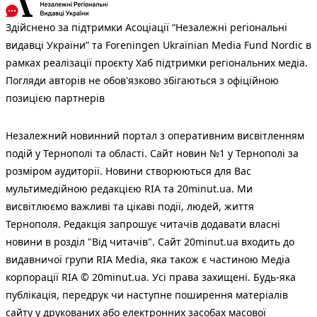
Здійснено за підтримки Асоціації “Незалежні регіональні
видавці України” та Foreningen Ukrainian Media Fund Nordic в
рамках реалізації проєкту Хаб підтримки регіональних медіа.
Погляди авторів не обов'язково збігаються з офіційною
позицією партнерів
Незалежний новинний портал з оперативним висвітленням
подій у Тернополі та області. Сайт новин №1 у Тернополі за
розміром аудиторії. Новини створюються для Вас
мультимедійною редакцією RIA та 20minut.ua. Ми
висвітлюємо важливі та цікаві події, людей, життя
Тернополя. Редакція запрошує читачів додавати власні
новини в розділ "Від читачів". Сайт 20minut.ua входить до
видавничої групи RIA Media, яка також є частиною Медіа
корпорації RIA © 20minut.ua. Усі права захищені. Будь-яка
публiкацiя, передрук чи наступне поширення матеріалів
сайту у друкованих або електронних засобах масової