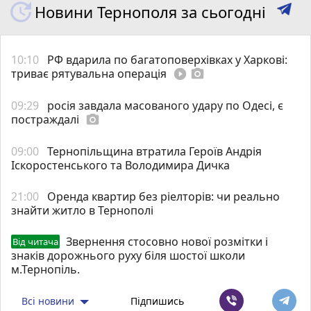
Новини Тернополя за сьогодні
10:10
РФ вдарила по багатоповерхівках у Харкові:
триває рятувальна операція
play_circle_filled
photo_camera
09:29
росія завдала масованого удару по Одесі, є
постраждалі
photo_camera
09:00
Тернопільщина втратила Героїв Андрія
Іскоростенського та Володимира Дичка
21:00
Оренда квартир без ріелторів: чи реально
знайти житло в Тернополі
Звернення стосовно нової розмітки і
Від читача
знаків дорожнього руху біля шостої школи
м.Тернопіль.
Всі новини
Підпишись