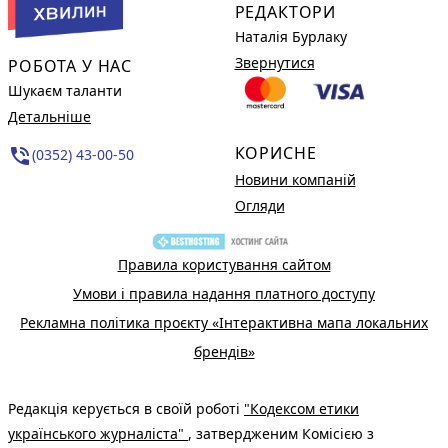
РЕДАКТОРИ
Наталія Бурлаку
Звернутися
РОБОТА У НАС
Шукаєм таланти
Детальніше
КОРИСНЕ
phone_in_talk
(0352) 43-00-50
Новини компаній
Огляди
Правила користування сайтом
Умови і правила надання платного доступу
Рекламна політика проєкту «Інтерактивна мапа локальних
брендів»
Редакція керується в своїй роботі
"Кодексом етики
українського журналіста"
, затвердженим Комісією з