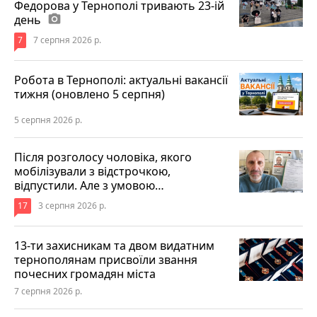
Федорова у Тернополі тривають 23-ій
день
photo_camera
7
7 серпня 2026 р.
Робота в Тернополі: актуальні вакансії
тижня (оновлено 5 серпня)
5 серпня 2026 р.
Після розголосу чоловіка, якого
мобілізували з відстрочкою,
відпустили. Але з умовою…
17
3 серпня 2026 р.
13-ти захисникам та двом видатним
тернополянам присвоїли звання
почесних громадян міста
7 серпня 2026 р.