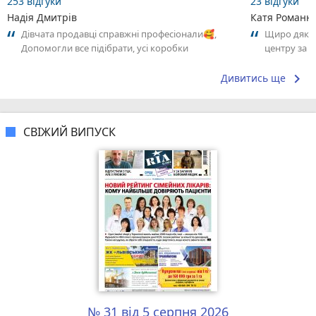
253 відгуки
23 відгуки
Надія Дмитрів
Катя Романю
Дівчата продавці справжні професіонали🥰,
Щиро дякую
Допомогли все підібрати, усі коробки
центру за 
перемотати плівкою, (їх було дуже багато).🥴
могли знайт
keyboard_arrow_right
Дивитись ще
СВІЖИЙ ВИПУСК
№ 31 від 5 серпня 2026