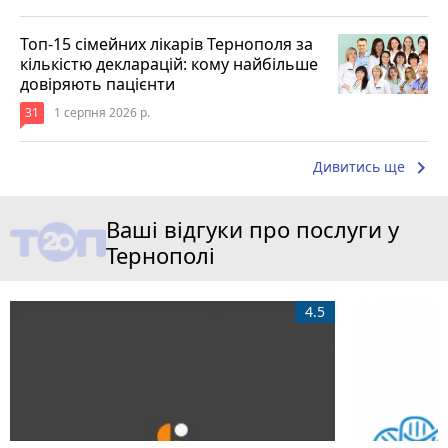
Топ-15 сімейних лікарів Тернополя за
кількістю декларацій: кому найбільше
довіряють пацієнти
31
1 серпня 2026 р.
keyboard_arrow_right
Дивитись ще
Ваші відгуки про послуги у
Тернополі
4.5