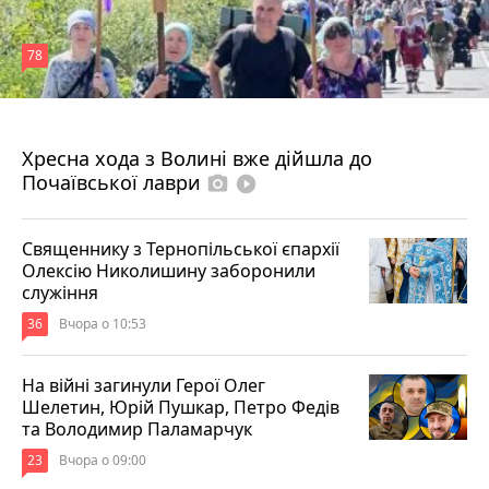
78
4 серпня 2026 р.
Хресна хода з Волині вже дійшла до
Почаївської лаври
photo_camera
play_circle_filled
Священнику з Тернопільської єпархії
Олексію Николишину заборонили
служіння
36
Вчора о 10:53
На війні загинули Герої Олег
Шелетин, Юрій Пушкар, Петро Федів
та Володимир Паламарчук
23
Вчора о 09:00