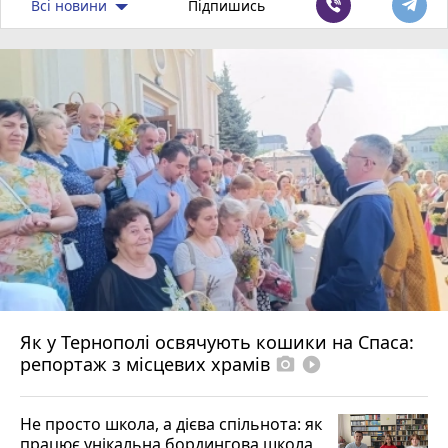
Всі новини
Підпишись
Як у Тернополі освячують кошики на Спаса:
репортаж з місцевих храмів
photo_camera
play_circle_filled
Не просто школа, а дієва спільнота: як
працює унікальна бордингова школа