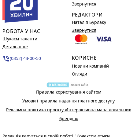
Звернутися
РЕДАКТОРИ
Наталія Бурлаку
Звернутися
РОБОТА У НАС
Шукаєм таланти
Детальніше
КОРИСНЕ
phone_in_talk
(0352) 43-00-50
Новини компаній
Огляди
Правила користування сайтом
Умови і правила надання платного доступу
Рекламна політика проєкту «Інтерактивна мапа локальних
брендів»
Редакція керується в своїй роботі
"Кодексом етики