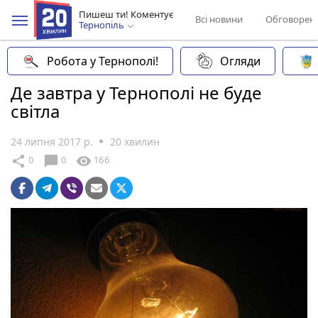
Пишеш ти! Коментує
Всі новини
Обговорен
Тернопіль
Робота у Тернополі!
Огляди
Де завтра у Тернополі не буде
світла
24 липня 2017 р.
20 хвилин
chat_bubble
share
visibility
0
0
166