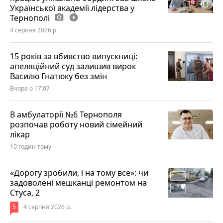
Української академії лідерства у
Тернополі
photo_camera
play_circle_filled
4 серпня 2026 р.
15 років за вбивство випускниці:
апеляційний суд залишив вирок
Василю Гнатюку без змін
Вчора о 17:07
В амбулаторії №6 Тернополя
розпочав роботу новий сімейний
лікар
10 годин тому
«Дорогу зробили, і на тому все»: чи
задоволені мешканці ремонтом на
Стуса, 2
5
4 серпня 2026 р.