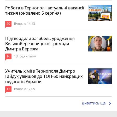
Робота в Тернополі: актуальні вакансії
тижня (оновлено 5 серпня)
20
Вчора о 14:13
Підтвердили загибель уродженця
Великоберезовицької громади
Дмитра Березка
16
13 годин тому
Учитель хімії з Тернополя Дмитро
Гайдук увійшов до ТОП-50 найкращих
педагогів України
15
Вчора о 12:05
keyboard_arrow_right
Дивитись ще