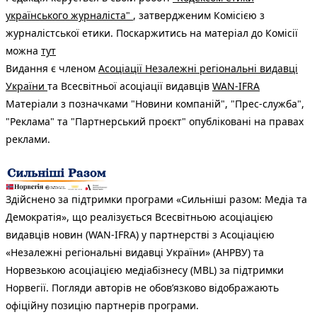
українського журналіста"
, затвердженим Комісією з
журналістської етики. Поскаржитись на матеріал до Комісії
можна
тут
Видання є членом
Асоціації Незалежні регіональні видавці
України
та Всесвітньої асоціації видавців
WAN-IFRA
Матеріали з позначками "Новини компаній", "Прес-служба",
"Реклама" та "Партнерський проєкт" опубліковані на правах
реклами.
Здійснено за підтримки програми «Сильніші разом: Медіа та
Демократія», що реалізується Всесвітньою асоціацією
видавців новин (WAN-IFRA) у партнерстві з Асоціацією
«Незалежні регіональні видавці України» (АНРВУ) та
Норвезькою асоціацією медіабізнесу (MBL) за підтримки
Норвегії. Погляди авторів не обов’язково відображають
офіційну позицію партнерів програми.