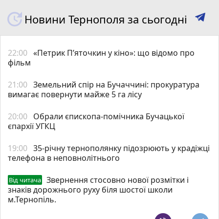
Новини Тернополя за сьогодні
22:00
«Петрик П’яточкин у кіно»: що відомо про
фільм
21:00
Земельний спір на Бучаччині: прокуратура
вимагає повернути майже 5 га лісу
20:00
Обрали єпископа-помічника Бучацької
єпархії УГКЦ
19:00
35-річну тернополянку підозрюють у крадіжці
телефона в неповнолітнього
Звернення стосовно нової розмітки і
Від читача
знаків дорожнього руху біля шостої школи
м.Тернопіль.