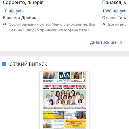
Сорренто, піцерія
Панакея, м
10 відгуків
1388 відгуків
Віоллета Дробик
Оксана Типа
Обслуговування супер. Меню різноманітне. Все
Все на вищ
смачне і швидко принесли Атмосфера тиха і
затишна. Хороше місце аби відвідати...
keyboard_arrow_right
Дивитись ще
СВІЖИЙ ВИПУСК