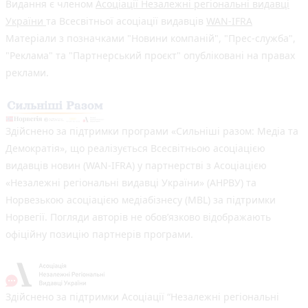
Видання є членом
Асоціації Незалежні регіональні видавці
України
та Всесвітньої асоціації видавців
WAN-IFRA
Матеріали з позначками "Новини компаній", "Прес-служба",
"Реклама" та "Партнерський проєкт" опубліковані на правах
реклами.
Здійснено за підтримки програми «Сильніші разом: Медіа та
Демократія», що реалізується Всесвітньою асоціацією
видавців новин (WAN-IFRA) у партнерстві з Асоціацією
«Незалежні регіональні видавці України» (АНРВУ) та
Норвезькою асоціацією медіабізнесу (MBL) за підтримки
Норвегії. Погляди авторів не обов’язково відображають
офіційну позицію партнерів програми.
Здійснено за підтримки Асоціації “Незалежні регіональні