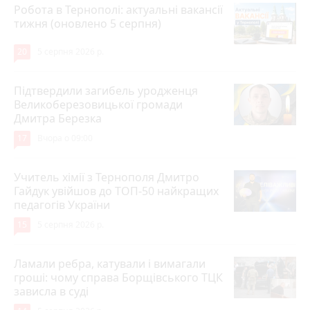
Робота в Тернополі: актуальні вакансії
тижня (оновлено 5 серпня)
20
5 серпня 2026 р.
Підтвердили загибель уродженця
Великоберезовицької громади
Дмитра Березка
17
Вчора о 09:00
Учитель хімії з Тернополя Дмитро
Гайдук увійшов до ТОП-50 найкращих
педагогів України
15
5 серпня 2026 р.
Ламали ребра, катували і вимагали
гроші: чому справа Борщівського ТЦК
зависла в суді