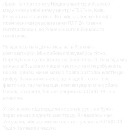
Львів. Та повторно у Національному військово-
медичному клінічному центрі «ГВКГ» м. Київ.
Результати позитивні. Всі військовослужбовці з
позитивними результатами ПЛР 24 травня
госпіталізовані до Рівненського військового
госпіталю.
Як вдалось нам дізнатись, всі військові –
контрактники. Між собою спілкувались тісно.
Перебували на полігоні у сусідній області. Нам відомо,
скільки військових нашої частини там перебувають
наразі, однак, ми не маємо права розголошувати цю
цифру. Зазначимо лише, що людей – сотні. І всі,
фактично, так чи інакше, контактували між собою.
Однак, на щастя, більше хворих на COVID-19 – не
виявили.
У тих, в кого підтвердили коронавірус – не було і
зараз немає жодного симптому. Як вдалось нам
з’ясували, військових масово тестували на COVID-19.
Тоді ж і виявили недугу.