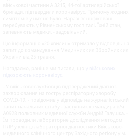
військової частини А 3215, 44-тої артилерійської
бригади, підтвердили коронавірус. Причому жодних
симптомів у них не було. Наразі всі інфіковані
перебувають у Рівненському госпіталі. Їхній стан,
запевняють медики, - задовільний.
Цю інформацію «20 хвилин» отримало у відповідь на
запит до командування Медичних сил Збройних сил
України від 25 травня.
Нагадаємо, раніше ми писали, що
у військових
підозрюють коронавірус
.
- У військовослужбовців підтверджений діагноз
захворювання на гостру респіраторну хворобу
COVID-19, - повідомив у відповідь на журналістський
запит начальник штабу - заступник командира в/ч
А0928 полковник медичної служби Андрій Галушка. -
Їм проводили лабораторне дослідження методом
ПЛР у клініці лабораторної діагностики Військово-
медичного клінічного центру Західного регіону у м.