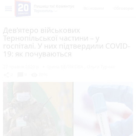
Пишеш ти! Коментує
Всі новини
Обговорен
Тернопіль
Дев’ятеро військових
Тернопільської частини – у
госпіталі. У них підтвердили COVID-
19: як почуваються
27 травня 2020 р.
Ірина БЕЛЯКОВА
,
Ольга Турчак
chat_bubble
share
visibility
2
0
2096