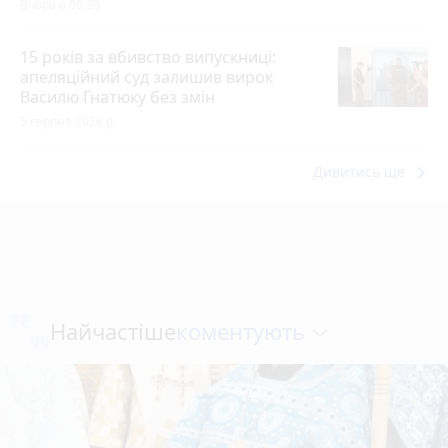
Вчора о 09:30
15 років за вбивство випускниці:
апеляційний суд залишив вирок
Василю Гнатюку без змін
5 серпня 2026 р.
keyboard_arrow_right
Дивитись ще
коментують
Найчастіше