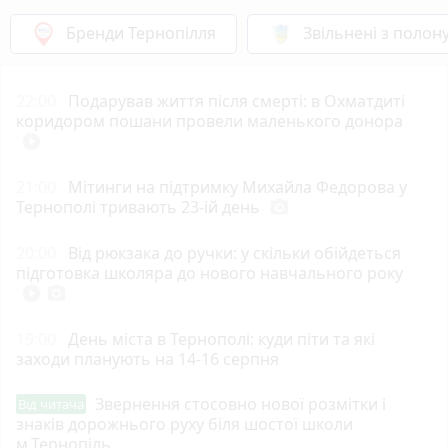
Бренди Тернопілля
Звільнені з полон
22:00
Подарував життя після смерті: в Охматдиті
коридором пошани провели маленького донора
play_circle_filled
21:00
Мітинги на підтримку Михайла Федорова у
Тернополі тривають 23-ій день
photo_camera
20:00
Від рюкзака до ручки: у скільки обійдеться
підготовка школяра до нового навчального року
play_circle_filled
photo_camera
19:00
День міста в Тернополі: куди піти та які
заходи планують на 14-16 серпня
Звернення стосовно нової розмітки і
Від читача
знаків дорожнього руху біля шостої школи
м.Тернопіль.