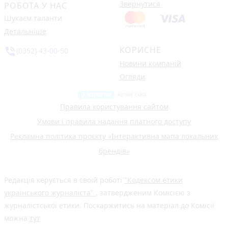
Звернутися
РОБОТА У НАС
Шукаєм таланти
Детальніше
КОРИСНЕ
phone_in_talk
(0352) 43-00-50
Новини компаній
Огляди
Правила користування сайтом
Умови і правила надання платного доступу
Рекламна політика проєкту «Інтерактивна мапа локальних
брендів»
Редакція керується в своїй роботі
"Кодексом етики
українського журналіста"
, затвердженим Комісією з
журналістської етики. Поскаржитись на матеріал до Комісії
можна
тут