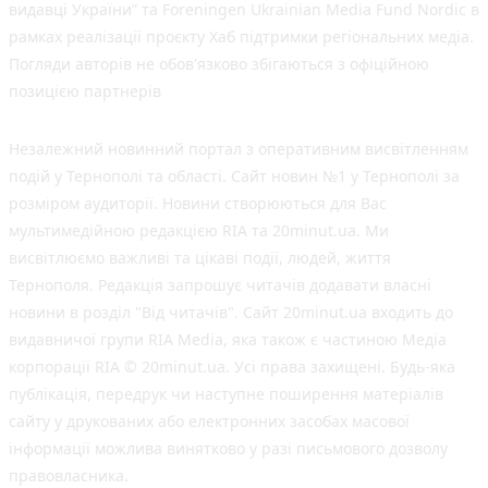
видавці України” та Foreningen Ukrainian Media Fund Nordic в
рамках реалізації проєкту Хаб підтримки регіональних медіа.
Погляди авторів не обов'язково збігаються з офіційною
позицією партнерів
Незалежний новинний портал з оперативним висвітленням
подій у Тернополі та області. Сайт новин №1 у Тернополі за
розміром аудиторії. Новини створюються для Вас
мультимедійною редакцією RIA та 20minut.ua. Ми
висвітлюємо важливі та цікаві події, людей, життя
Тернополя. Редакція запрошує читачів додавати власні
новини в розділ "Від читачів". Сайт 20minut.ua входить до
видавничої групи RIA Media, яка також є частиною Медіа
корпорації RIA © 20minut.ua. Усі права захищені. Будь-яка
публiкацiя, передрук чи наступне поширення матеріалів
сайту у друкованих або електронних засобах масової
інформації можлива винятково у разі письмового дозволу
правовласника.