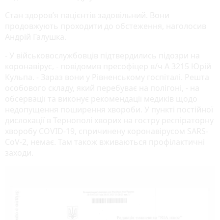
Стан здоров’я пацієнтів задовільний. Вони
продовжують проходити до обстеження, наголосив
Андрій Галушка.
- У військовослужбовців підтвердились підозри на
коронавірус, - повідомив пресофіцер в/ч А 3215 Юрій
Кульпа. - Зараз вони у Рівненському госпіталі. Решта
особового складу, який перебуває на полігоні, - на
обсервації та виконує рекомендації медиків щодо
недопущення поширення хвороби. У пункті постійної
дислокації в Тернополі хворих на гостру респіраторну
хворобу COVID-19, спричинену коронавірусом SARS-
CoV-2, немає. Там також вживаються профілактичні
заходи.