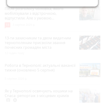
Після розголосу чоловіка, якого
мобілізували з відстрочкою,
відпустили. Але з умовою…
13
3 серпня 2026 р.
13-ти захисникам та двом видатним
тернополянам присвоїли звання
почесних громадян міста
12 годин тому
Робота в Тернополі: актуальні вакансії
тижня (оновлено 5 серпня)
5 серпня 2026 р.
Як у Тернополі освячують кошики на
Спаса: репортаж з місцевих храмів
photo_camera
play_circle_filled