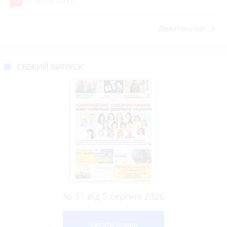
14
5 серпня 2026 р.
keyboard_arrow_right
Дивитись ще
СВІЖИЙ ВИПУСК
№ 31 від 5 серпня 2026
Читати номер