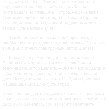
Нагадаємо, ввечері, 25 липня, на Тернопільщині
вирувала негода. Через неї чи не найбільше
постраждала Чортківщина. Потрощені дахи, вікна у
будинках повибивало, городи позмивало і зрівняло із
землею, дерева, мов підкошені, падали на дороги —
такими були наслідки зливи.
Із 18 сіл Білобожницької громади через негоду
найбільше постраждали три, повідомляв «20 хвилин»
вранці 26 липня голова громади Віктор Шепета.
— Пошкоджені домоволодіння повністю у селах
Папірня і Скомороше, а також пів села Звиняч, —
озвучив дані Віктор Шепета. — Зняло частину дахів, а
в Скомороше градом просто розстріляло шиферні
дахи. Негода вирувала хвилин 10-12, за свідченням
мешканців, йшов дуже густий град.
Голова розповідав, що одразу виїхав на місця події, а
люди самотужки намагались понакривати зруйновані
дахи, аби бодай якось собі зарадити і врятувати