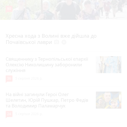
80
4 серпня 2026 р.
Хресна хода з Волині вже дійшла до
Почаївської лаври
photo_camera
play_circle_filled
Священнику з Тернопільської єпархії
Олексію Николишину заборонили
служіння
36
5 серпня 2026 р.
На війні загинули Герої Олег
Шелетин, Юрій Пушкар, Петро Федів
та Володимир Паламарчук
24
5 серпня 2026 р.