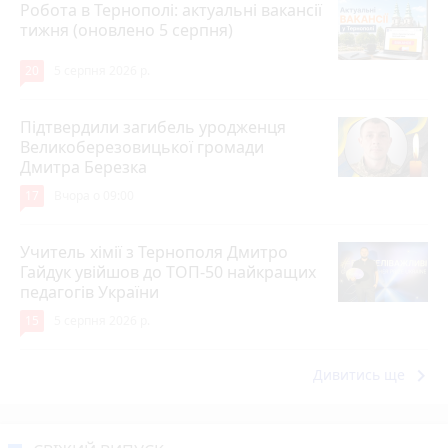
Робота в Тернополі: актуальні вакансії
тижня (оновлено 5 серпня)
20
5 серпня 2026 р.
Підтвердили загибель уродженця
Великоберезовицької громади
Дмитра Березка
17
Вчора о 09:00
Учитель хімії з Тернополя Дмитро
Гайдук увійшов до ТОП-50 найкращих
педагогів України
15
5 серпня 2026 р.
keyboard_arrow_right
Дивитись ще