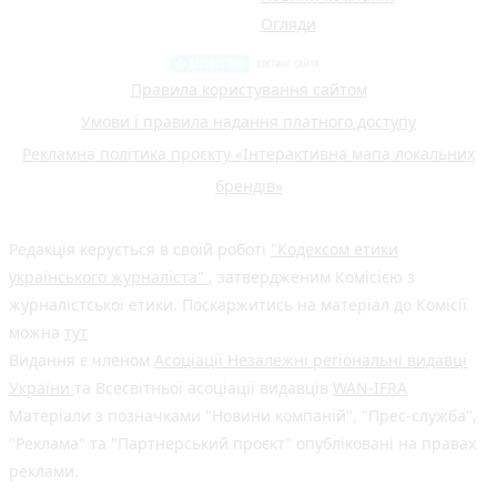
Огляди
Правила користування сайтом
Умови і правила надання платного доступу
Рекламна політика проєкту «Інтерактивна мапа локальних
брендів»
Редакція керується в своїй роботі
"Кодексом етики
українського журналіста"
, затвердженим Комісією з
журналістської етики. Поскаржитись на матеріал до Комісії
можна
тут
Видання є членом
Асоціації Незалежні регіональні видавці
України
та Всесвітньої асоціації видавців
WAN-IFRA
Матеріали з позначками "Новини компаній", "Прес-служба",
"Реклама" та "Партнерський проєкт" опубліковані на правах
реклами.