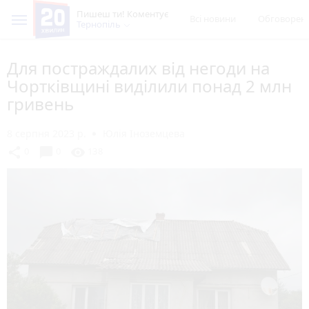
Пишеш ти! Коментує
Всі новини
Обговорен
Тернопіль
Для постраждалих від негоди на
Чортківщині виділили понад 2 млн
гривень
8 серпня 2023 р.
Юлія Іноземцева
chat_bubble
share
visibility
0
0
138