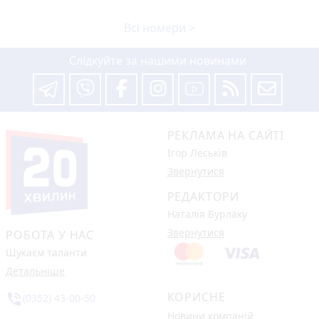
Всі номери >
Слідкуйте за нашими новинами
РЕКЛАМА НА САЙТІ
Ігор Леськів
Звернутися
РЕДАКТОРИ
Наталія Бурлаку
Звернутися
РОБОТА У НАС
Шукаєм таланти
Детальніше
КОРИСНЕ
phone_in_talk
(0352) 43-00-50
Новини компаній