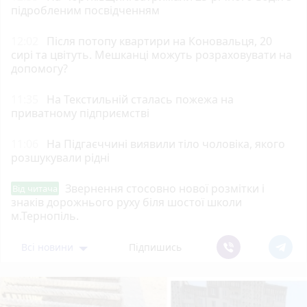
підробленим посвідченням
12:02
Після потопу квартири на Коновальця, 20
сирі та цвітуть. Мешканці можуть розраховувати на
допомогу?
11:35
На Текстильній сталась пожежа на
приватному підприємстві
11:06
На Підгаєччині виявили тіло чоловіка, якого
розшукували рідні
Звернення стосовно нової розмітки і
Від читача
знаків дорожнього руху біля шостої школи
м.Тернопіль.
Всі новини
Підпишись