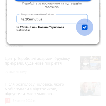
Розвиток дітей у Тернополі 2026:
огляд гуртків, секцій, клубів та студій
(партнерський проєкт)
28 липня 2026 р.
Зарплати вчителів та студентські
стипендії підвищать з 1 вересня
за 15 хвилин
Центр Теребовлі розрили: бруківку
прибрали, буде нове покриття
20 хвилин тому
Після розголосу чоловіка, якого
мобілізували з відстрочкою,
відпустили. Але з умовою…
11
3 серпня 2026 р.