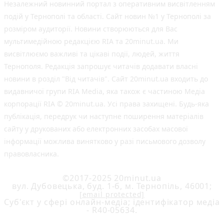
Незалежний новинний портал з оперативним висвітленням
подій у Тернополі та області. Сайт новин №1 у Тернополі за
розміром аудиторії. Новини створюються для Вас
мультимедійною редакцією RIA та 20minut.ua. Ми
висвітлюємо важливі та цікаві події, людей, життя
Тернополя. Редакція запрошує читачів додавати власні
новини в розділ "Від читачів". Сайт 20minut.ua входить до
видавничої групи RIA Media, яка також є частиною Медіа
корпорації RIA © 20minut.ua. Усі права захищені. Будь-яка
публiкацiя, передрук чи наступне поширення матеріалів
сайту у друкованих або електронних засобах масової
інформації можлива винятково у разі письмового дозволу
правовласника.
©2017-2025 20minut.ua
вул. Дубовецька, буд. 1-б, м. Тернопіль, 46001;
[email protected]
Cуб'єкт у сфері онлайн-медіа; ідентифікатор медіа
- R40-05634.