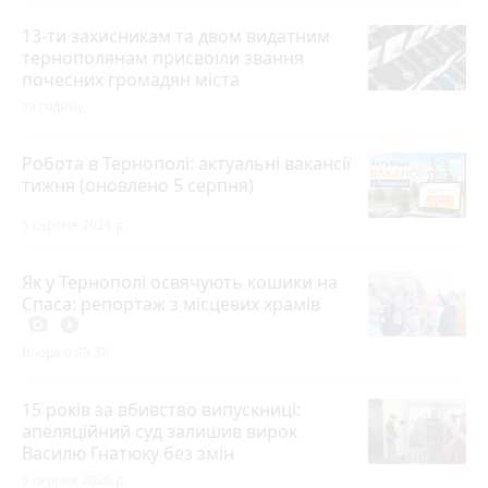
13-ти захисникам та двом видатним
тернополянам присвоїли звання
почесних громадян міста
за годину
Робота в Тернополі: актуальні вакансії
тижня (оновлено 5 серпня)
5 серпня 2026 р.
Як у Тернополі освячують кошики на
Спаса: репортаж з місцевих храмів
photo_camera
play_circle_filled
Вчора о 09:30
15 років за вбивство випускниці:
апеляційний суд залишив вирок
Василю Гнатюку без змін
5 серпня 2026 р.