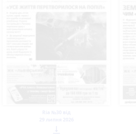
Ria №30 від
29 липня 2026
