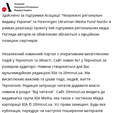
Здійснено за підтримки Асоціації “Незалежні регіональні
видавці України” та Foreningen Ukrainian Media Fund Nordic в
рамках реалізації проєкту Хаб підтримки регіональних медіа.
Погляди авторів не обов'язково збігаються з офіційною
позицією партнерів
Незалежний новинний портал з оперативним висвітленням
подій у Тернополі та області. Сайт новин №1 у Тернополі за
розміром аудиторії. Новини створюються для Вас
мультимедійною редакцією RIA та 20minut.ua. Ми
висвітлюємо важливі та цікаві події, людей, життя
Тернополя. Редакція запрошує читачів додавати власні
новини в розділ "Від читачів". Сайт 20minut.ua входить до
видавничої групи RIA Media, яка також є частиною Медіа
корпорації RIA © 20minut.ua. Усі права захищені. Будь-яка
публiкацiя, передрук чи наступне поширення матеріалів