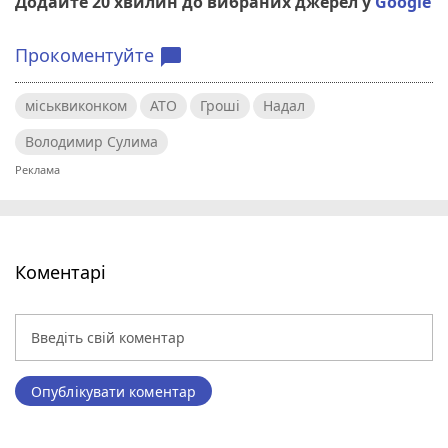
Додайте 20 хвилин до вибраних джерел у
Google
Прокоментуйте
chat_bubble
міськвиконком
АТО
Гроші
Надал
Володимир Сулима
Коментарі
Опублікувати коментар