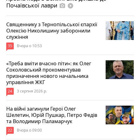
Почаївської лаври
photo_camera
play_circle_filled
Священнику з Тернопільської єпархії
Олексію Николишину заборонили
служіння
35
Вчора о 10:53
«Треба вміти вчасно піти»: як Олег
Соколовський прокоментував
призначення нового начальника
управління ЖКГ
24
3 серпня 2026 р.
На війні загинули Герої Олег
Шелетин, Юрій Пушкар, Петро Федів
та Володимир Паламарчук
22
Вчора о 09:00