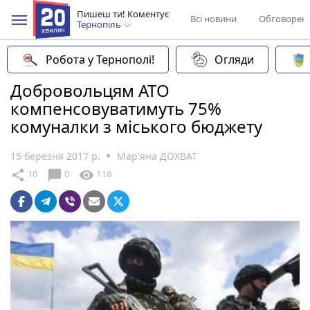
Пишеш ти! Коментує
Всі новини
Обговорен
Тернопіль
Робота у Тернополі!
Огляди
Добровольцям АТО
компенсовуватимуть 75%
комуналки з міського бюджету
15 березня 2017 р.
Мар'яна ДОХВАТ
chat_bubble
share
visibility
10
0
118