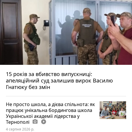
15 років за вбивство випускниці:
апеляційний суд залишив вирок Василю
Гнатюку без змін
Не просто школа, а дієва спільнота: як
працює унікальна бордингова школа
Української академії лідерства у
Тернополі
photo_camera
play_circle_filled
4 серпня 2026 р.