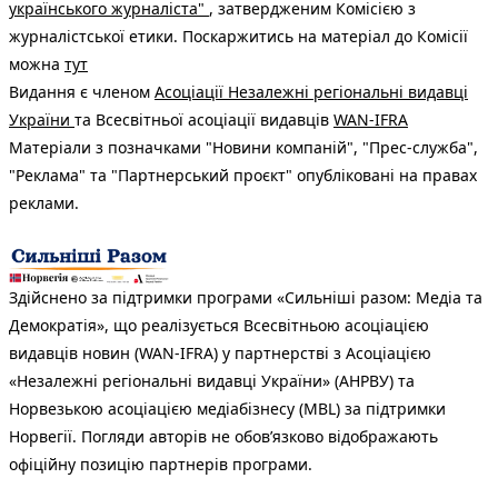
українського журналіста"
, затвердженим Комісією з
журналістської етики. Поскаржитись на матеріал до Комісії
можна
тут
Видання є членом
Асоціації Незалежні регіональні видавці
України
та Всесвітньої асоціації видавців
WAN-IFRA
Матеріали з позначками "Новини компаній", "Прес-служба",
"Реклама" та "Партнерський проєкт" опубліковані на правах
реклами.
Здійснено за підтримки програми «Сильніші разом: Медіа та
Демократія», що реалізується Всесвітньою асоціацією
видавців новин (WAN-IFRA) у партнерстві з Асоціацією
«Незалежні регіональні видавці України» (АНРВУ) та
Норвезькою асоціацією медіабізнесу (MBL) за підтримки
Норвегії. Погляди авторів не обов’язково відображають
офіційну позицію партнерів програми.