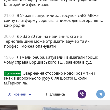
благодійний фестиваль
21:00
В Україні запустили застосунок «БЕЗ МЕЖ» —
єдину платформу сервісів і знижок для ветеранів та
їхніх родин
20:00
До 33 280 грн на навчання: хто на
Тернопільщині може отримати ваучер та які
професії можна опанувати
19:05
Ламали ребра, катували і вимагали гроші:
чому справа Борщівського ТЦК зависла в суді
Звернення стосовно нової розмітки і
Від читача
знаків дорожнього руху біля шостої школи
м.Тернопіль.
Всі новини
Підпишись