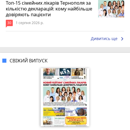
Топ-15 сімейних лікарів Тернополя за
кількістю декларацій: кому найбільше
довіряють пацієнти
30
1 серпня 2026 р.
keyboard_arrow_right
Дивитись ще
СВІЖИЙ ВИПУСК