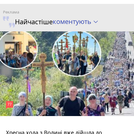
коментують
Найчастіше
77
4 серпня 2026 р.
Хресна хода з Волині вже дійшла до