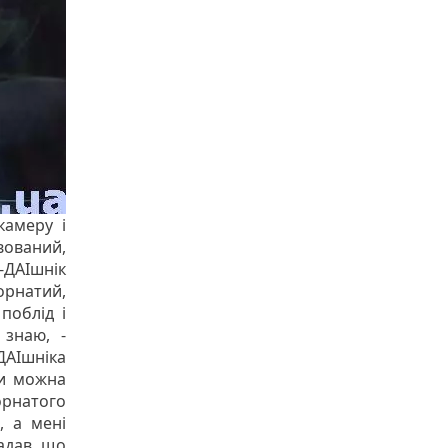
камеру і
вований,
-ДАІшнік
орнатий,
поблід і
 знаю, -
ДАІшніка
чи можна
орнатого
, а мені
адав, що