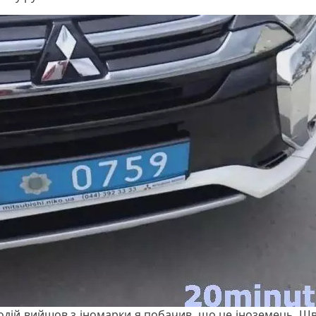
водій вийшов з іномарки я побачив, що це іноземець. Ш