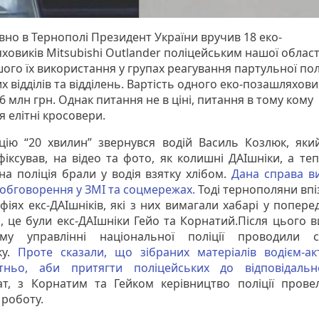
но в Тернополі Президент України вручив 18 еко-
ховиків Mitsubishi Outlander поліцейським нашої област
ого їх використання у групах реагування партульної полі
 відділів та відділень. Вартість одного еко-позашляхови
6 млн грн. Однак питання не в ціні, питання в тому кому
я елітні кросовери.
цію “20 хвилин” звернувся водій Василь Козлюк, яки
фіксував, на відео та фото, як колишні ДАІшніки, а те
на поліція брали у водія взятку хлібом.
Дана справа в
обговорення у ЗМІ та соцмережах.
Тоді тернополяни впі
фіях екс-ДАІшніків, які з них вимагали хабарі у поперед
, це були екс-ДАІшніки Гейо та Корнатий.Після цього в
ому управлінні національної поліції проводили с
ку.
Проте сказали, що зібраних матеріалів водієм-ак
тньо, аби притягти поліцейських до відповідально
ат, з Корнатим та Гейком керівництво поліції пров
 роботу.