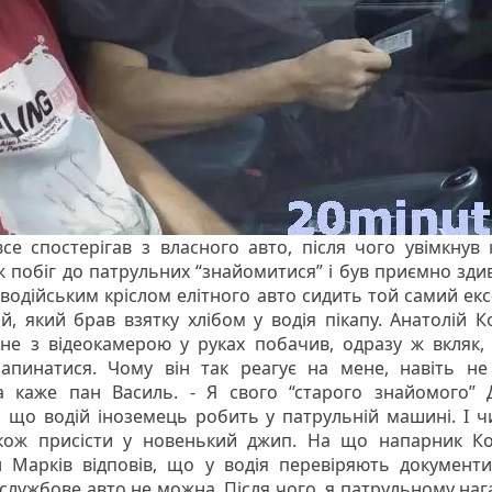
все спостерігав з власного авто, після чого увімкнув 
ж побіг до патрульних “знайомитися” і був приємно зди
 водійським кріслом елітного авто сидить той самий екс
й, який брав взятку хлібом у водія пікапу. Анатолій К
не з відеокамерою у руках побачив, одразу ж вкляк, 
апинатися. Чому він так реагує на мене, навіть не
 каже пан Василь. - Я свого “старого знайомого” 
, що водій іноземець робить у патрульній машині. І 
кож присісти у новенький джип. На що напарник К
н Марків відповів, що у водія перевіряють документи
у службове авто не можна. Після чого, я патрульному наг