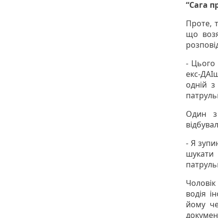
“Сага п
Проте, 
що возя
розпові
- Цього
екс-ДАІ
одній з
патруль
Один з 
відбувал
- Я зупи
шукати 
патруль
Чоловік
водія і
йому че
документ