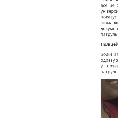
все це 
універс
показує
іномарк
докуме
патруль
Поліцей
Водій з
одразу ж
у поза
патруль