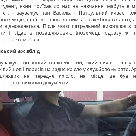
студент, який приїхав до нас на навчання, мабуть в 
итет, - зауважує пан Василь. - Патрульний киває го
 іноземцю, щоб він ішов за ним до службового авто, а
и відмовляється. Після чого патрульний вихоплює з р
нти і сідає в позашляховик. Іноземець одразу ж п
ного автомобіля.
ський аж зблід
ауважує, що інший поліцейський, який сидів з боку в
 вийшов і пересів на заднє крісло у службовому авто. А
шляхвик на переднє крісло, на місце, де був н
ного, що вихопив документи.