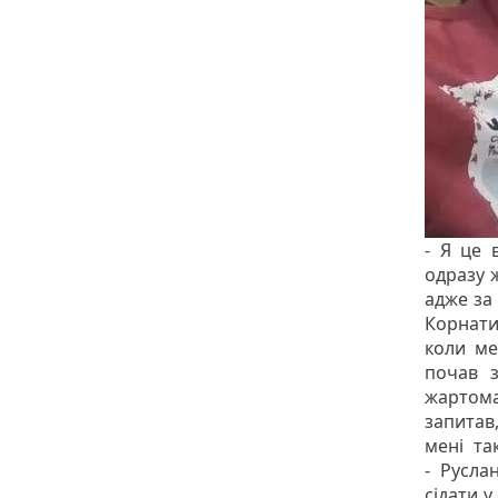
- Я це 
одразу 
адже за
Корнати
коли ме
почав з
жартома
запитав
мені та
- Русла
сідати 