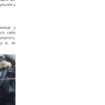
рульних у
оземця у
ого себе
рнатого,
зу ж, як