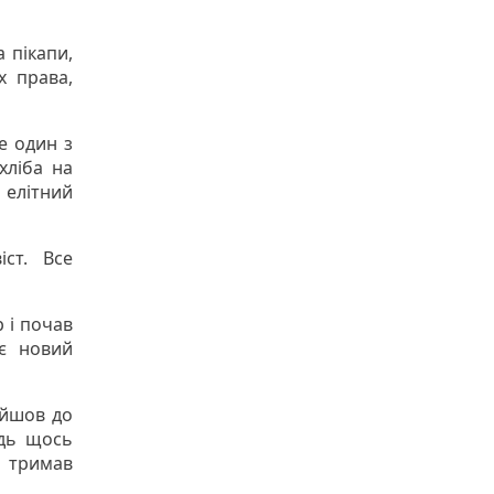
 пікапи,
х права,
е один з
хліба на
 елітний
іст. Все
р і почав
ає новий
ійшов до
ідь щось
і тримав