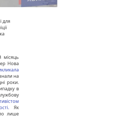
і для
ції
ка
й місяць
пер Нова
икликала
знали на
ні роки.
ипадку в
лужбову
тивістом
сті.
Як
ело лише