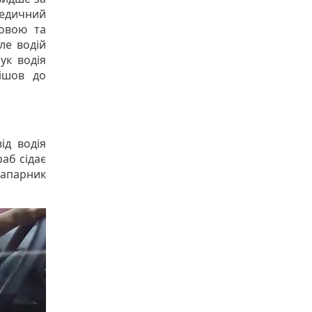
медичний
ловою та
ле водій
ук водія
ішов до
ід водія
раб сідає
апарник