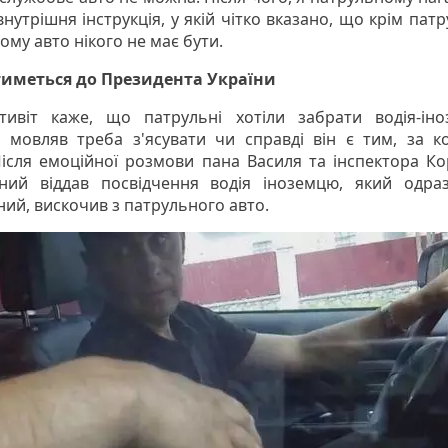
внутрішня інструкція, у якій чітко вказано, що крім пат
ому авто нікого не має бути.
тиметься до Президента України
ктивіт каже, що патрульні хотіли забрати водія-ін
к, мовляв треба з'ясувати чи справді він є тим, за к
Після емоційної розмови пана Василя та інспектора Ко
ний віддав посвідчення водія іноземцю, який одра
ий, вискочив з патрульного авто.