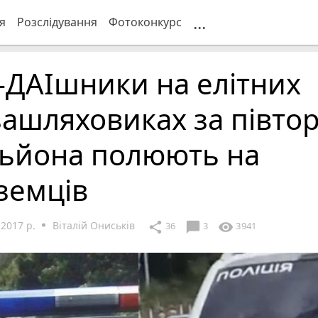
...
я
Розслідування
Фотоконкурс
-ДАІшники на елітних
ашляховиках за півто
льйона полюють на
земців
2017 р.
Віталій Ониськів
chat_bubble
share
visibility
36
3
3941