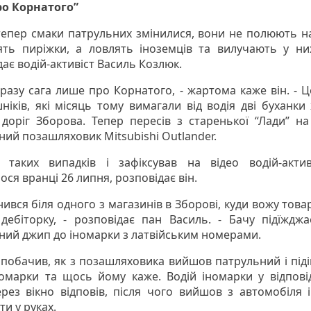
ро Корнатого”
тепер смаки патрульних змінилися, вони не полюють на
ть пиріжки, а ловлять іноземців та вилучають у ни
дає водій-активіст Василь Козлюк.
 разу сага лише про Корнатого, - жартома каже він. - Ц
шніків, які місяць тому вимагали від водія дві буханки 
 доріг Зборова. Тепер пересів з старенької “Лади” на
ний позашляховик Mitsubishi Outlander.
таких випадків і зафіксував на відео водій-актив
ося вранці 26 липня, розповідає він.
нився біля одного з магазинів в Зборові, куди вожу това
дебіторку, - розповідає пан Василь. - Бачу підїждж
ний джип до іномарки з латвійським номерами.
 побачив, як з позашляховика вийшов патрульний і під
номарки та щось йому каже. Водій іномарки у відпов
рез вікно відповів, після чого вийшов з автомобіля 
и у руках.