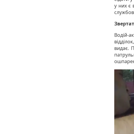
у них є 
службов
Зверта
Водій-а
відділо
видає. 
патруль
ошпарен