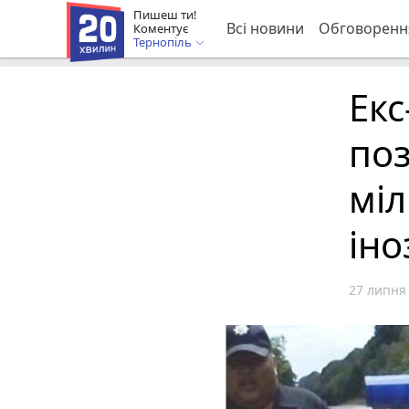
Пишеш ти!
Всі новини
Обговоренн
Коментує
Тернопіль
Екс
поз
мі
іно
27 липня 