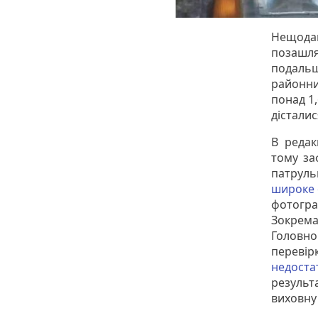
Нещодав
позашля
подальш
районних
понад 1,
дісталис
В редак
тому за
патруль
широке 
фотогра
Зокрема
Головн
перевір
недоста
результ
виховну