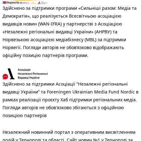
Здійснено за підтримки програми «Сильніші разом: Медіа та
Демократія», що реалізується Всесвітньою асоціацією
видавців новин (WAN-IFRA) у партнерстві з Асоціацією
«Незалежні регіональні видавці України» (АНРВУ) та
Норвезькою асоціацією медіабізнесу (MBL) за підтримки
Норвегії. Погляди авторів не обов’язково відображають
офіційну позицію партнерів програми.
Здійснено за підтримки Асоціації “Незалежні регіональні
видавці України” та Foreningen Ukrainian Media Fund Nordic в
рамках реалізації проєкту Хаб підтримки регіональних медіа.
Погляди авторів не обов'язково збігаються з офіційною
позицією партнерів
Незалежний новинний портал з оперативним висвітленням
подій у Тернополі та області. Сайт новин №1 у Тернополі за