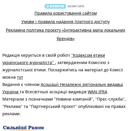
Правила користування сайтом
Умови і правила надання платного доступу
Рекламна політика проєкту «Інтерактивна мапа локальних
брендів»
Редакція керується в своїй роботі
"Кодексом етики
українського журналіста"
, затвердженим Комісією з
журналістської етики. Поскаржитись на матеріал до Комісії
можна
тут
Видання є членом
Асоціації Незалежні регіональні видавці
України
та Всесвітньої асоціації видавців
WAN-IFRA
Матеріали з позначками "Новини компаній", "Прес-служба",
"Реклама" та "Партнерський проєкт" опубліковані на правах
реклами.