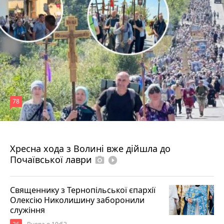
78
4 серпня 2026 р.
Хресна хода з Волині вже дійшла до
Почаївської лаври
photo_camera
play_circle_filled
Священнику з Тернопільської єпархії
Олексію Николишину заборонили
служіння