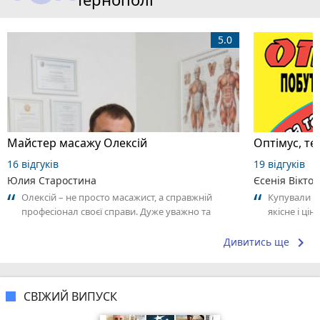
5.0
Майстер масажу Олексій
Оптімус, те
16 відгуків
19 відгуків
Юлия Старостина
Єсенія Вікто
Олексій – не просто масажист, а справжній
Купували п
професіонал своєї справи. Дуже уважно та
якісне і ці
відповідально підходить до роботи,
Дякую. Ре
відчувається...
keyboard_arrow_right
Дивитись ще
СВІЖИЙ ВИПУСК