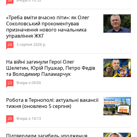
36
Вчора о 10:53
«Треба вміти вчасно піти»: як Олег
Соколовський прокоментував
призначення нового начальника
управління ЖКГ
24
3 серпня 2026 р.
На війні загинули Герої Олег
Шелетин, Юрій Пушкар, Петро Федів
та Володимир Паламарчук
23
Вчора о 09:00
Робота в Тернополі: актуальні вакансії
тижня (оновлено 5 серпня)
20
Вчора о 14:13
Підтвердили загибель уродженця