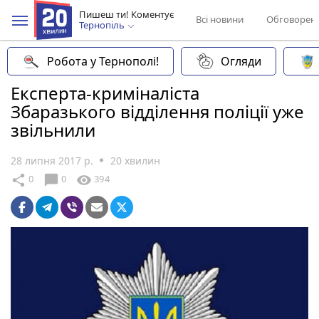
Пишеш ти! Коментує
Всі новини
Обговорен
Тернопіль
Робота у Тернополі!
Огляди
Експерта-криміналіста
Збаразького відділення поліції уже
звільнили
28 липня 2017 р.
20 хвилин
chat_bubble
share
visibility
0
0
394