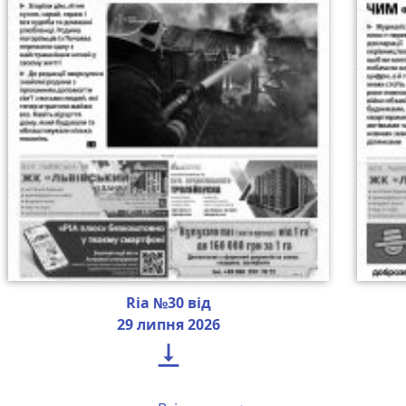
Ria №30 від
29 липня 2026
