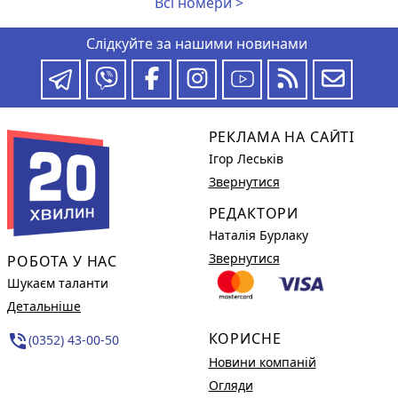
Всі номери >
Слідкуйте за нашими новинами
РЕКЛАМА НА САЙТІ
Ігор Леськів
Звернутися
РЕДАКТОРИ
Наталія Бурлаку
Звернутися
РОБОТА У НАС
Шукаєм таланти
Детальніше
КОРИСНЕ
phone_in_talk
(0352) 43-00-50
Новини компаній
Огляди