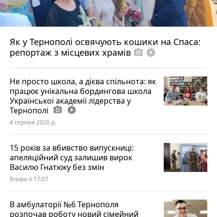
Як у Тернополі освячують кошики на Спаса:
репортаж з місцевих храмів
photo_camera
play_circle_filled
Не просто школа, а дієва спільнота: як
працює унікальна бордингова школа
Української академії лідерства у
Тернополі
photo_camera
play_circle_filled
4 серпня 2026 р.
15 років за вбивство випускниці:
апеляційний суд залишив вирок
Василю Гнатюку без змін
Вчора о 17:07
В амбулаторії №6 Тернополя
розпочав роботу новий сімейний