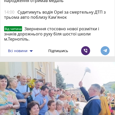
народження отримав медаль
14:00
Судитимуть водія Opel за смертельну ДТП з
трьома авто поблизу Кам'янок
Звернення стосовно нової розмітки і
Від читача
знаків дорожнього руху біля шостої школи
м.Тернопіль.
Всі новини
Підпишись