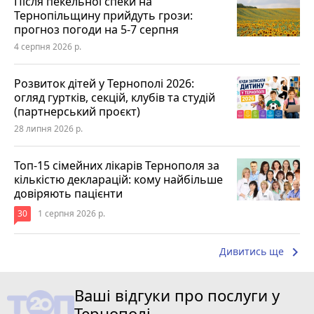
Після пекельної спеки на
Тернопільщину прийдуть грози:
прогноз погоди на 5-7 серпня
4 серпня 2026 р.
Розвиток дітей у Тернополі 2026:
огляд гуртків, секцій, клубів та студій
(партнерський проєкт)
28 липня 2026 р.
Топ-15 сімейних лікарів Тернополя за
кількістю декларацій: кому найбільше
довіряють пацієнти
30
1 серпня 2026 р.
keyboard_arrow_right
Дивитись ще
Ваші відгуки про послуги у
Тернополі