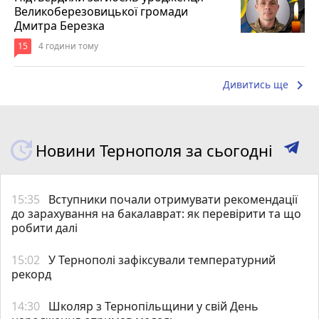
Великоберезовицької громади
Дмитра Березка
15
4 години тому
keyboard_arrow_right
Дивитись ще
Новини Тернополя за сьогодні
15:35
Вступники почали отримувати рекомендації
до зарахування на бакалаврат: як перевірити та що
робити далі
15:02
У Тернополі зафіксували температурний
рекорд
14:30
Школяр з Тернопільщини у свій День