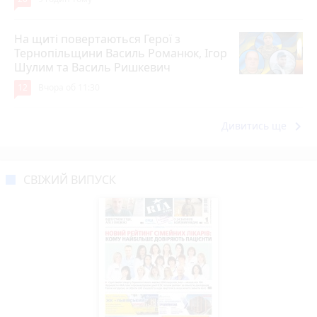
На щиті повертаються Герої з
Тернопільщини Василь Романюк, Ігор
Шулим та Василь Ришкевич
12
Вчора об 11:30
keyboard_arrow_right
Дивитись ще
СВІЖИЙ ВИПУСК