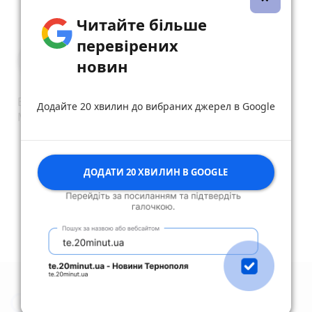
reply
share
remove
add
0
Читайте більше
перевірених
Катерина Філь
новин
13 квітня 2023 р.
Власники закладу, ви з космосу?!
Додайте 20 хвилин до вибраних джерел в Google
Може повернути в реальність- на Бахмут.
reply
share
remove
add
0
ДОДАТИ 20 ХВИЛИН В GOOGLE
Дивитись ще 277 відповідей
Новини Тернополя за сьогодні