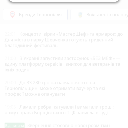
Бренди Тернопілля
Звільнені з полон
22:01
Концерти, зірки «МастерШеф» та ярмарок: до
Дня міста в парку Шевченка готують триденний
благодійний фестиваль
21:00
В Україні запустили застосунок «БЕЗ МЕЖ» —
єдину платформу сервісів і знижок для ветеранів та
їхніх родин
20:00
До 33 280 грн на навчання: хто на
Тернопільщині може отримати ваучер та які
професії можна опанувати
19:05
Ламали ребра, катували і вимагали гроші:
чому справа Борщівського ТЦК зависла в суді
Звернення стосовно нової розмітки і
Від читача