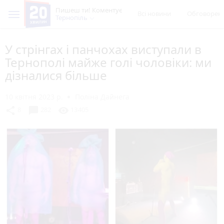
Пишеш ти! Коментує
Всі новини
Обговорен
Тернопіль
У стрінгах і панчохах виступали в
Тернополі майже голі чоловіки: ми
дізналися більше
10 квітня 2023 р.
Поліна Дайнега
chat_bubble
share
visibility
8
282
13405