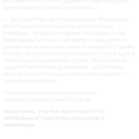
фестивалю Porto Franko довелося сходити на допит
щодо відкритої справи за хуліганство.
— Так, я пам’ятаю цю ситуацію в Івано-Франківську,
але в Тернополі після виступу ніхто нічого не
освячував і не буде освячувати. Мені цікаво, чому
люди реагують саме на такі виступи, чому ніхто не
цікавиться і не пише про класичні концерти, оперних
співаків. Ці чоловіки не були повністю оголені, адже їх
статеві органи прикривали стрінги. Жінкам можна
ходити в такій білизні, а чоловікам – ні? Це якийсь
сексизм чи що? Не розумію такої реакції взагалі, —
наголосив Ігор Мамус.
Саме у креативному кластері Na пошті
хлопці виступали у травні 2022 року.
Тернополяни, а як вам такі виступи? Чи
подобаються? Свою думку залишайте в
коментарях.