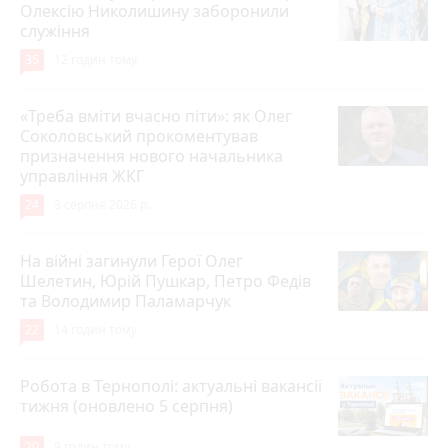
Олексію Николишину заборонили
служіння
35
12 годин тому
«Треба вміти вчасно піти»: як Олег
Соколовський прокоментував
призначення нового начальника
управління ЖКГ
24
3 серпня 2026 р.
На війні загинули Герої Олег
Шелетин, Юрій Пушкар, Петро Федів
та Володимир Паламарчук
22
14 годин тому
Робота в Тернополі: актуальні вакансії
тижня (оновлено 5 серпня)
20
9 годин тому