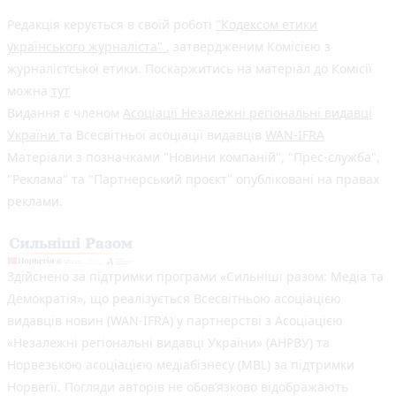
Редакція керується в своїй роботі
"Кодексом етики
українського журналіста"
, затвердженим Комісією з
журналістської етики. Поскаржитись на матеріал до Комісії
можна
тут
Видання є членом
Асоціації Незалежні регіональні видавці
України
та Всесвітньої асоціації видавців
WAN-IFRA
Матеріали з позначками "Новини компаній", "Прес-служба",
"Реклама" та "Партнерський проєкт" опубліковані на правах
реклами.
Здійснено за підтримки програми «Сильніші разом: Медіа та
Демократія», що реалізується Всесвітньою асоціацією
видавців новин (WAN-IFRA) у партнерстві з Асоціацією
«Незалежні регіональні видавці України» (АНРВУ) та
Норвезькою асоціацією медіабізнесу (MBL) за підтримки
Норвегії. Погляди авторів не обов’язково відображають