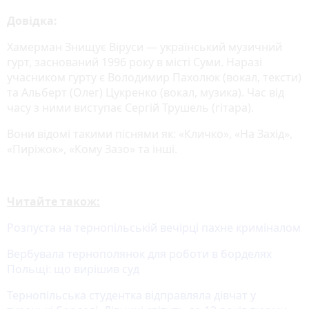
Довідка:
Хамерман Знищує Віруси — український музичний
гурт, заснований 1996 року в місті Суми. Наразі
учасником гурту є Володимир Пахолюк (вокал, тексти)
та Альберт (Олег) Цукренко (вокал, музика). Час від
часу з ними виступає Сергій Трушель (гітара).
Вони відомі такими піснями як: «Кличко», «На Захід»,
«Пиріжок», «Кому Зазо» та інші.
Читайте також:
Розпуста на тернопільській вечірці пахне криміналом
Вербувала тернополянок для роботи в борделях
Польщі: що вирішив суд
Тернопільська студентка відправляла дівчат у