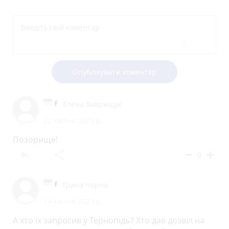
Опублікувати коментар
Елена Ваврищук
22 квітня 2023 р.
Позорище!
reply
share
remove
add
0
Ірина Чорна
14 квітня 2023 р.
А хто їх запросив у Тернопідь? Хто дав дозвіл на