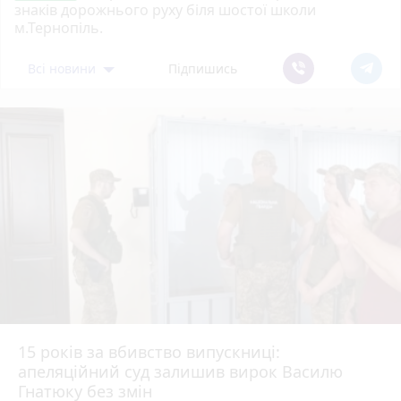
знаків дорожнього руху біля шостої школи
м.Тернопіль.
Всі новини
Підпишись
15 років за вбивство випускниці:
апеляційний суд залишив вирок Василю
Гнатюку без змін