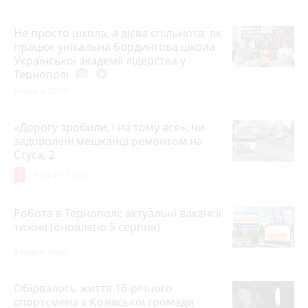
Не просто школа, а дієва спільнота: як
працює унікальна бордингова школа
Української академії лідерства у
Тернополі
photo_camera
play_circle_filled
Вчора о 20:00
«Дорогу зробили, і на тому все»: чи
задоволені мешканці ремонтом на
Стуса, 2
5
Вчора о 19:00
Робота в Тернополі: актуальні вакансії
тижня (оновлено 5 серпня)
9 годин тому
Обірвалось життя 16-річного
спортсмена з Козівської громади