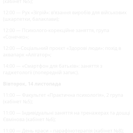
(кабінет №5);
12:00 — Рух «Зігрій»: в’язання виробів для військових
(шкарпетки, балаклави);
12:00 — Психолого-корекційне заняття, група
«Сонечко»;
12:00 —Соціальний проєкт «Здорові люди»: похід в
аквапарк «Алігатор»;
14:00 — «Смартфон для батьків»: заняття з
гаджетології (попередній запис).
Вівторок, 14 листопада
11:00 — Факультет «Практична психологія», 2 група
(кабінет №5);
11:00 — Індивідуальні заняття на тренажерах та дошці
Євмінова (кабінет №6);
11:00 — День краси – парафінотерапія (кабінет №8);