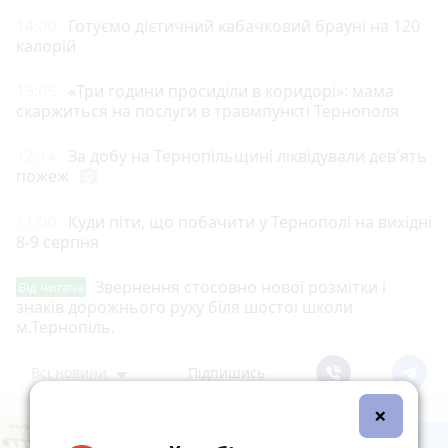
14:00
Готуємо дієтичний кабачковий брауні на 120
калорій
13:05
«Три години просиділи в коридорі»: мама
скаржиться на послуги в травмпункті Тернополя
12:14
За добу на Тернопільщині ліквідували дев'ять
пожеж
photo_camera
11:00
Куди піти, що побачити у Тернополі на вихідні
8-9 серпня
Звернення стосовно нової розмітки і
Від читача
знаків дорожнього руху біля шостої школи
м.Тернопіль.
Всі новини
Підпишись
×