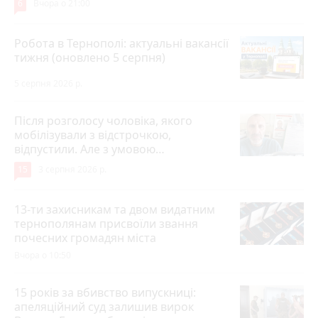
6
Вчора о 21:00
Робота в Тернополі: актуальні вакансії
тижня (оновлено 5 серпня)
5 серпня 2026 р.
Після розголосу чоловіка, якого
мобілізували з відстрочкою,
відпустили. Але з умовою…
15
3 серпня 2026 р.
13-ти захисникам та двом видатним
тернополянам присвоїли звання
почесних громадян міста
Вчора о 10:50
15 років за вбивство випускниці:
апеляційний суд залишив вирок