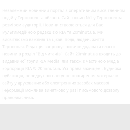
Незалежний новинний портал з оперативним висвітленням
подій у Тернополі та області. Сайт новин №1 у Тернополі за
розміром аудиторії. Новини створюються для Вас
мультимедійною редакцією RIA та 20minut.ua. Ми
висвітлюємо важливі та цікаві події, людей, життя
Тернополя. Редакція запрошує читачів додавати власні
новини в розділ "Від читачів". Сайт 20minut.ua входить до
видавничої групи RIA Media, яка також є частиною Медіа
корпорації RIA © 20minut.ua. Усі права захищені. Будь-яка
публiкацiя, передрук чи наступне поширення матеріалів
сайту у друкованих або електронних засобах масової
інформації можлива винятково у разі письмового дозволу
правовласника.
©2017-2025 20minut.ua
вул. Дубовецька, буд. 1-б, м. Тернопіль, 46001;
[email protected]
Cуб'єкт у сфері онлайн-медіа; ідентифікатор медіа
- R40-05634.