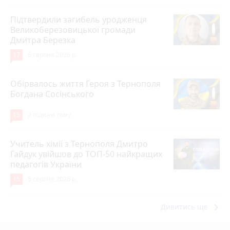
Підтвердили загибель уродженця
Великоберезовицької громади
Дмитра Березка
17
6 серпня 2026 р.
Обірвалось життя Героя з Тернополя
Богдана Сосінського
15
2 години тому
Учитель хімії з Тернополя Дмитро
Гайдук увійшов до ТОП-50 найкращих
педагогів України
15
5 серпня 2026 р.
keyboard_arrow_right
Дивитись ще