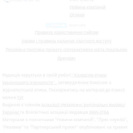
Новини компаній
Огляди
Правила користування сайтом
Умови і правила надання платного доступу
Рекламна політика проєкту «Інтерактивна мапа локальних
брендів»
Редакція керується в своїй роботі
"Кодексом етики
українського журналіста"
, затвердженим Комісією з
журналістської етики. Поскаржитись на матеріал до Комісії
можна
тут
Видання є членом
Асоціації Незалежні регіональні видавці
України
та Всесвітньої асоціації видавців
WAN-IFRA
Матеріали з позначками "Новини компаній", "Прес-служба",
"Реклама" та "Партнерський проєкт" опубліковані на правах