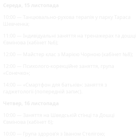
Середа, 15 листопада
10:00 — Танцювально-рухова терапія у парку Тараса
Шевченка;
11:00 — Індивідуальні заняття на тренажерах та дошці
Євмінова (кабінет №6);
12:00 — Майстер клас з Марією Чорною (кабінет №8);
12:00 — Психолого-корекційне заняття, група
«Сонечко»;
14:00 — «Смартфон для батьків»: заняття з
гаджетології (попередній запис).
Четвер, 16 листопада
10:00 — Заняття на Шведській стінці та Дошці
Євмінова (кабінет 6);
10:00 — Група здоров’я з Іваном Стелігою;