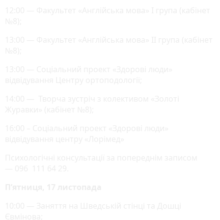
12:00 — Факультет «Англійська мова» І група (кабінет
№8);
13:00 — Факультет «Англійська мова» ІІ група (кабінет
№8);
13:00 — Соціальний проект «Здорові люди»
відвідування Центру ортоподології;
14:00 — Творча зустріч з колективом «Золоті
Журавки» (кабінет №8);
16:00 – Соціальний проект «Здорові люди»
відвідування центру «Лорімед»
Психологічні консультації за попереднім записом
— 096 111 64 29.
П’ятниця, 17 листопада
10:00 — Заняття на Шведській стінці та Дошці
Євмінова;