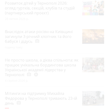
Розвиток дітей у Тернополі 2026:
огляд гуртків, секцій, клубів та студій
(партнерський проєкт)
28 липня 2026 р.
Внаслідок атаки росіян на Київщині
загинули 3-річний хлопчик та його
бабуся і дідусь
photo_camera
годину тому
Не просто школа, а дієва спільнота: як
працює унікальна бордингова школа
Української академії лідерства у
Тернополі
photo_camera
play_circle_filled
4 серпня 2026 р.
Мітинги на підтримку Михайла
Федорова у Тернополі тривають 23-ій
день
photo_camera