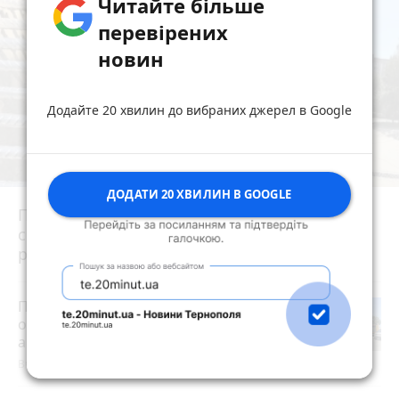
Читайте більше
перевірених
новин
Додайте 20 хвилин до вибраних джерел в Google
ДОДАТИ 20 ХВИЛИН В GOOGLE
Після потопу квартири на Коновальця, 20
сирі та цвітуть. Мешканці можуть
розраховувати на допомогу?
Потрійна аварія в селі Колодне:
одного з водіїв заблокувало всередині
авто, серед постраждалих — дитина
Вчора о 17:04