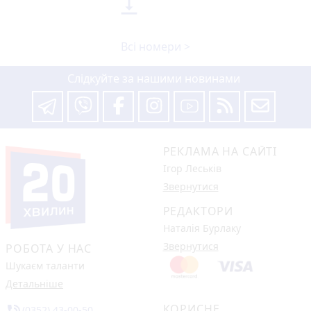

Всі номери >
Слідкуйте за нашими новинами
РЕКЛАМА НА САЙТІ
Ігор Леськів
Звернутися
РЕДАКТОРИ
Наталія Бурлаку
Звернутися
РОБОТА У НАС
Шукаєм таланти
Детальніше
КОРИСНЕ
phone_in_talk
(0352) 43-00-50