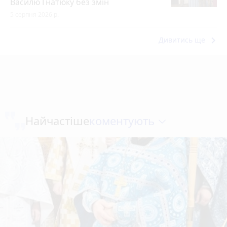
Василю Гнатюку без змін
5 серпня 2026 р.
keyboard_arrow_right
Дивитись ще
коментують
Найчастіше