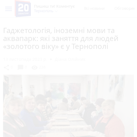
Пишеш ти! Коментує
Всі новини
Обговорен
Тернопіль
Гаджетологія, іноземні мови та
аквапарк: які заняття для людей
«золотого віку» є у Тернополі
13 листопада 2023 р.
Діана Олійник
chat_bubble
share
visibility
0
0
236