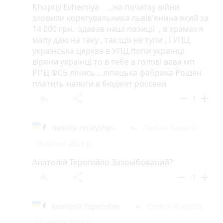
Khoptiy Evhemiya ...на початку війни
зловили корегувальника львів'янина який за
14 000 грн. здавав наші позиції , в храмах я
малу даю на таку , так що не тупи , і УПЦ
українська церква в УПЦ попи українці
віряни українці то в тебе в голові вава мп
РПЦ ФСБ лічись... ліпецька фабрика Рошен
платить налоги в бюджет россееи
reply
share
remove
add
1
Henrika Hnatyshyn
Степан Яловега
reply
13 квітня 2023 р.
Анатолій Терегейло Зазомбований?
reply
share
remove
add
-1
Анатолій Терегейло
Степан Яловега
reply
13 квітня 2023 р.