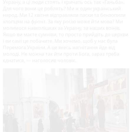
Україну, а ці люди стоять і кричать ось так «Ганьба».
Для чого вони це роблять? Ми ж один український
народ. Ми 12 квітня відправляли паски та бензопили
хлопцям на фронт. За яку росію може йти мова? Ми
молимося навколішках за Україну, за наших воїнів.
Якщо ви маєте сумніви, то просто прийдіть до церкви
і ви самі це побачите. Ми хочемо, щоб у нас була
Перемога України. А це якесь нагнітання йде від
молоді. Не можна так йти проти Бога, зараз треба
єднатися, — наголосив чоловік.