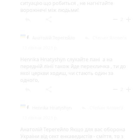
ситуацію що робиться , не нагнітайте
ворожнечі між людьми!
reply
share
remove
add
2
Анатолій Терегейло
Степан Яловега
reply
13 квітня 2023 р.
Henrika Hnatyshyn слухайте пані а на
передній лінії також йде перекличка , ти до
якої церкви ходиш, чи стають один за
одного,
reply
share
remove
add
2
Henrika Hnatyshyn
Степан Яловега
reply
13 квітня 2023 р.
Анатолій Терегейло Якщо для вас оборона
України від сект енкаведистів - сміття, то з