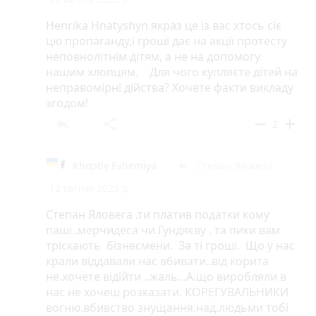
Henrika Hnatyshyn якраз це із вас хтось сіє
цю пропаганду,і гроші дає на акції протесту
неповнолітнім дітям, а не на допомогу
нашим хлопцям. Для чого купляєте дітей на
неправомірні дійства? Хочете факти викладу
згодом!
reply
share
remove
add
2
Khoptiy Evhemiya
Степан Яловега
reply
12 квітня 2023 р.
Степан Яловега .ти платив податки кому
паші..мерчидеса чи.Гундяєву . та пики вам
тріскають бізнесмени. За ті гроші. Що у нас
крали віддавали нас вбивати..від корита
не.хочете відійти ..жаль...А.що виробляли в
нас не хочеш розказати. КОРЕГУВАЛЬНИКИ
вогню.вбивство знущання.над.людьми тобі