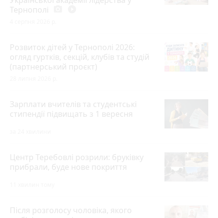
Української академії лідерства у
Тернополі
photo_camera
play_circle_filled
4 серпня 2026 р.
Розвиток дітей у Тернополі 2026:
огляд гуртків, секцій, клубів та студій
(партнерський проєкт)
28 липня 2026 р.
Зарплати вчителів та студентські
стипендії підвищать з 1 вересня
за 24 хвилини
Центр Теребовлі розрили: бруківку
прибрали, буде нове покриття
11 хвилин тому
Після розголосу чоловіка, якого