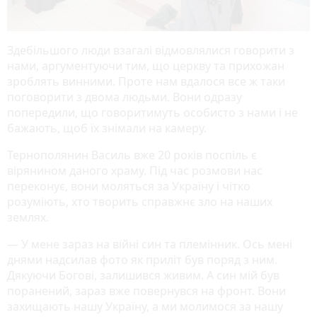
Здебільшого люди взагалі відмовлялися говорити з
нами, аргументуючи тим, що церкву та прихожан
зроблять винними. Проте нам вдалося все ж таки
поговорити з двома людьми. Вони одразу
попередили, що говоритимуть особисто з нами і не
бажають, щоб їх знімали на камеру.
Тернополянин Василь вже 20 років поспіль є
вірянином даного храму. Під час розмови нас
переконує, вони моляться за Україну і чітко
розуміють, хто творить справжнє зло на наших
землях.
— У мене зараз на війні син та племінник. Ось мені
днями надсилав фото як приліт був поряд з ним.
Дякуючи Богові, залишився живим. А син мій був
поранений, зараз вже повернувся на фронт. Вони
захищають нашу Україну, а ми молимося за нашу