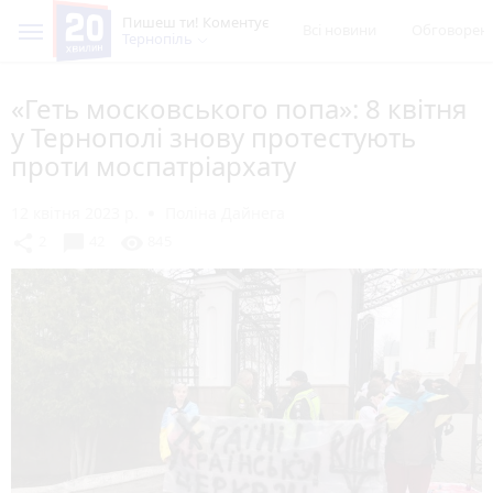
Пишеш ти! Коментує
Всі новини
Обговорен
Тернопіль
«Геть московського попа»: 8 квітня
у Тернополі знову протестують
проти моспатріархату
12 квітня 2023 р.
Поліна Дайнега
chat_bubble
share
visibility
2
42
845