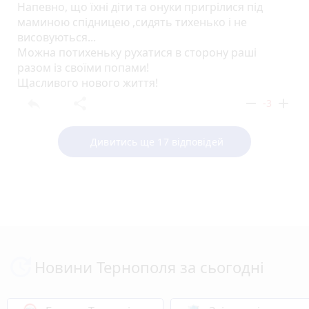
Напевно, що їхні діти та онуки пригрілися під
маминою спідницею ,сидять тихенько і не
висовуються...
Можна потихеньку рухатися в сторону раші
разом із своїми попами!
Щасливого нового життя!
reply
share
remove
add
-3
Дивитись ще 17 відповідей
Новини Тернополя за сьогодні