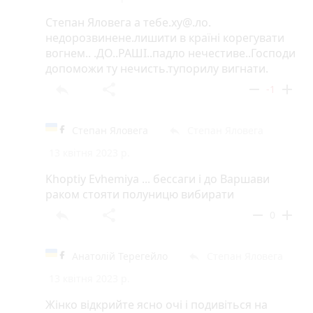
Степан Яловега а тебе.ху@.ло.
недорозвинене.лишити в країні корегувати
вогнем.. .ДО..РАШІ..падло нечестиве..Господи
допоможи ту нечисть.тупорилу вигнати.
reply
share
remove
add
-1
Степан Яловега
Степан Яловега
reply
13 квітня 2023 р.
Khoptiy Evhemiya ... бессаги і до Варшави
раком стояти полуницю вибирати
reply
share
remove
add
0
Анатолій Терегейло
Степан Яловега
reply
13 квітня 2023 р.
Жінко відкрийте ясно очі і подивіться на