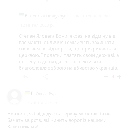
Henrika Hnatyshyn
Степан Яловега
reply
12 квітня 2023 р.
Степан Яловега Вони, якраз, на відміну від
вас мають обличчя і сміливість захищати
свою землю від ворога, що прикривається
церквою. І податки платять своїй державі, а
не несуть до гундяєвської секти, яка
благословляє зброю на вбивство українців.
reply
share
remove
add
-4
Ольга Руда
12 квітня 2023 р.
Невже ті, які відвідують церкву московитів не
бачать звірств, які чинить ворог із нашими
Захисниками!