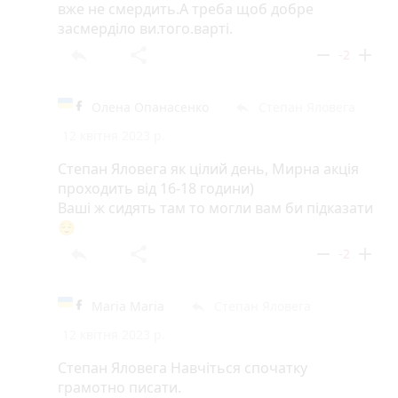
вже не смердить.А треба щоб добре
засмерділо ви.того.варті.
reply
share
remove
add
-2
Олена Опанасенко
Степан Яловега
reply
12 квітня 2023 р.
Степан Яловега як цілий день, Мирна акція
проходить від 16-18 години)
Ваші ж сидять там то могли вам би підказати
😌
reply
share
remove
add
-2
Maria Maria
Степан Яловега
reply
12 квітня 2023 р.
Степан Яловега Навчіться спочатку
грамотно писати.