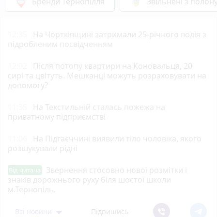
Бренди Тернопілля
Звільнені з полон
12:35
На Чортківщині затримали 25-річного водія з
підробленим посвідченням
12:02
Після потопу квартири на Коновальця, 20
сирі та цвітуть. Мешканці можуть розраховувати на
допомогу?
11:35
На Текстильній сталась пожежа на
приватному підприємстві
11:06
На Підгаєччині виявили тіло чоловіка, якого
розшукували рідні
Звернення стосовно нової розмітки і
Від читача
знаків дорожнього руху біля шостої школи
м.Тернопіль.
Всі новини
Підпишись