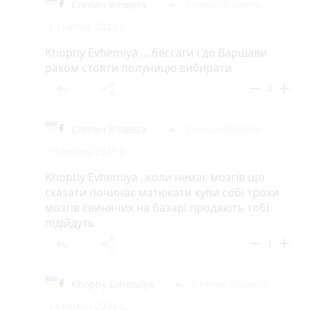
Степан Яловега
Степан Яловега
reply
13 квітня 2023 р.
Khoptiy Evhemiya ... бессаги і до Варшави
раком стояти полуницю вибирати
reply
share
remove
add
0
Степан Яловега
Степан Яловега
reply
13 квітня 2023 р.
Khoptiy Evhemiya ..коли немає мозгів що
сказати починає матюкати купи собі трохи
мозгів свинячих на базарі продають тобі
підійдуть
reply
share
remove
add
1
Khoptiy Evhemiya
Степан Яловега
reply
13 квітня 2023 р.