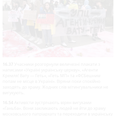
16.37
Учасники розгорнули величезні плакати з
написами «Україні українську церкву», «Агенти
Кремля! Вату — Геть», «Геть МП» та «ФСБешним
попам не місце в Україні». Віряни поки спокійно
заходять до храму. Жодних слів мітингувальники не
вигукують.
16.54
Активісти зустрічають вірян вигуками
«Ганьба». Вони закликають людей не йти до храму
московського патріархату та переходити в українську