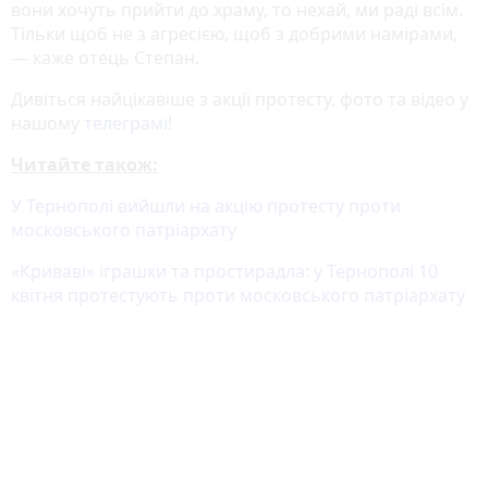
вони хочуть прийти до храму, то нехай, ми раді всім.
Тільки щоб не з агресією, щоб з добрими намірами,
— каже отець Степан.
Дивіться найцікавіше з акції протесту, фото та відео у
нашому
телеграмі
!
Читайте також:
У Тернополі вийшли на акцію протесту проти
московського патріархату
«Криваві» іграшки та простирадла: у Тернополі 10
квітня протестують проти московського патріархату