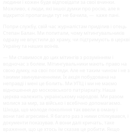
людини і кожен буде відповідати за свої вчинки.
Можливо, є люди, які іншої думки про росію, але я
відкритої пропаганди тут не бачила, — каже пані.
Попри службу, свій час журналістам приділив і отець
Степан Балан. Ми попитали, чому мітингувальників
одразу не впустили до храму, чи підтримують в церкві
Україну та наших воїнів.
— Ми ставимося до цих мітингів з розумінням і
водночас з болем. Мітингувальники мають право на
свою думку, на свої погляди. Але не таким чином і не з
такими звинуваченнями. Їх акція побудована на
неправді і мені це болить. Ми УПЦ і ми не маємо
відношення до московського патріархату. Наша
церква належить українському народові. Ми разом
молися за мир, за військо і всебічно допомагаємо.
Шкода, що молоде покоління так ввели в оману і
вони такі агресивні. Я багато раз з ними спілкувався, і
документи показував. А вони далі кричать, таке
враження, що це хтось їм сказав це робити. Якщо