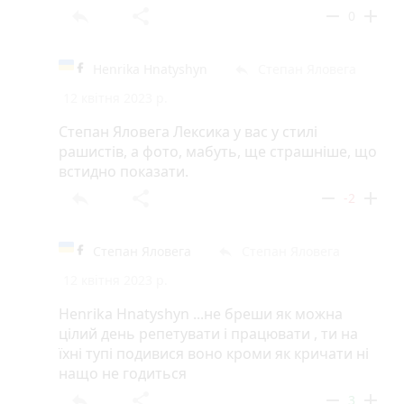
reply
share
remove
add
0
Henrika Hnatyshyn
Степан Яловега
reply
12 квітня 2023 р.
Степан Яловега Лексика у вас у стилі
рашистів, а фото, мабуть, ще страшніше, що
встидно показати.
reply
share
remove
add
-2
Степан Яловега
Степан Яловега
reply
12 квітня 2023 р.
Henrika Hnatyshyn ...не бреши як можна
цілий день репетувати і працювати , ти на
їхні тупі подивися воно кроми як кричати ні
нащо не годиться
reply
share
remove
add
3