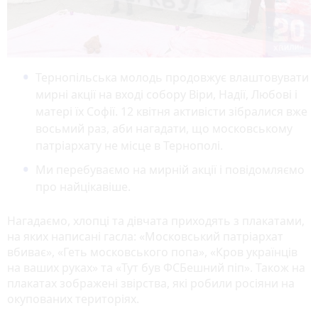
Тернопільська молодь продовжує влаштовувати
мирні акції на вході собору Віри, Надії, Любові і
матері їх Софії. 12 квітня активісти зібралися вже
восьмий раз, аби нагадати, що московському
патріархату не місце в Тернополі.
Ми перебуваємо на мирній акції і повідомляємо
про найцікавіше.
Нагадаємо, хлопці та дівчата приходять з плакатами,
на яких написані гасла: «Московський патріархат
вбиває», «Геть московського попа», «Кров українців
на ваших руках» та «Тут був ФСБешний піп». Також на
плакатах зображені звірства, які робили росіяни на
окупованих територіях.