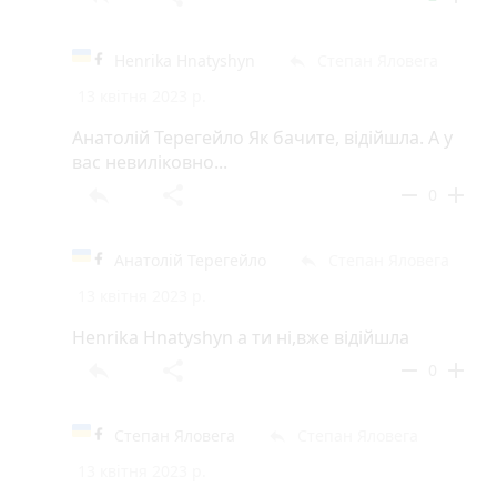
Henrika Hnatyshyn
Степан Яловега
reply
13 квітня 2023 р.
Анатолій Терегейло Як бачите, відійшла. А у
вас невиліковно...
reply
share
remove
add
0
Анатолій Терегейло
Степан Яловега
reply
13 квітня 2023 р.
Henrika Hnatyshyn а ти ні,вже відійшла
reply
share
remove
add
0
Степан Яловега
Степан Яловега
reply
13 квітня 2023 р.