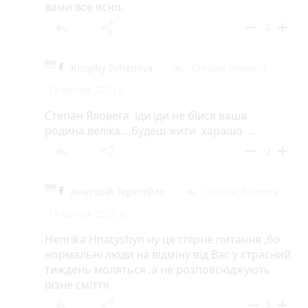
вами все ясно.
reply
share
remove
add
-2
Khoptiy Evhemiya
Степан Яловега
reply
13 квітня 2023 р.
Степан Яловега іди іди не біися ваша
родина.веліка....будеш жити харашо ..
reply
share
remove
add
-2
Анатолій Терегейло
Степан Яловега
reply
13 квітня 2023 р.
Henrika Hnatyshyn ну це спірне питання ,бо
нормальні люди на відміну від Вас у страсний
тиждень моляться ,а не розповсюджують
різне сміття
reply
share
remove
add
2