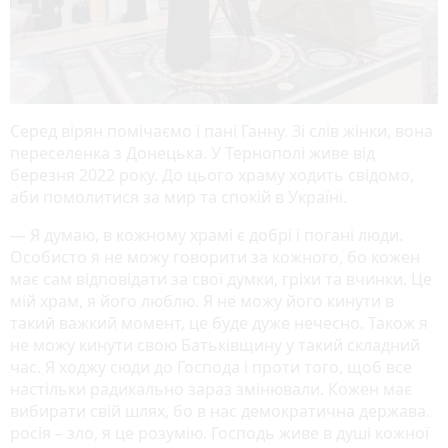
Серед вірян помічаємо і пані Ганну. Зі слів жінки, вона
переселенка з Донецька. У Тернополі живе від
березня 2022 року. До цього храму ходить свідомо,
аби помолитися за мир та спокій в Україні.
— Я думаю, в кожному храмі є добрі і погані люди.
Особисто я не можу говорити за кожного, бо кожен
має сам відповідати за свої думки, гріхи та вчинки. Це
мій храм, я його люблю. Я не можу його кинути в
такий важкий момент, це буде дуже нечесно. Також я
не можу кинути свою Батьківщину у такий складний
час. Я ходжу сюди до Господа і проти того, щоб все
настільки радикально зараз змінювали. Кожен має
вибирати свій шлях, бо в нас демократична держава.
росія – зло, я це розумію. Господь живе в душі кожної