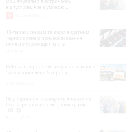
мобілізували з відстрочкою,
відпустили. Але з умовою…
11
3 серпня 2026 р.
13-ти захисникам та двом видатним
тернополянам присвоїли звання
почесних громадян міста
за годину
Робота в Тернополі: актуальні вакансії
тижня (оновлено 5 серпня)
5 серпня 2026 р.
Як у Тернополі освячують кошики на
Спаса: репортаж з місцевих храмів
photo_camera
play_circle_filled
Вчора о 09:30