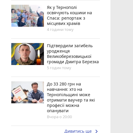
Як у Тернополі
освячують кошики на
Спаса: репортаж з
місцевих храмів
4 години тому
Підтвердили загибель
уродженця
Великоберезовицької
громади Дмитра Березка
5 годин тому
До 33 280 грн на
навчання: хто на
Тернопільщині може
отримати ваучер та які
професії можна
опанувати
Вчора о 20:00
keyboard_arrow_right
Дивитись ще