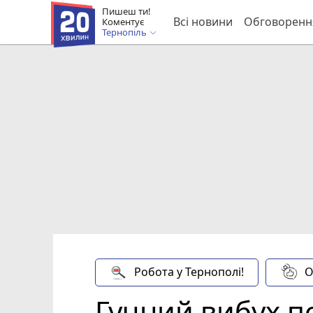
Пишеш ти!
Всі новини
Обговоренн
Коментує
Тернопіль
Робота у Тернополі!
О
Гучний вибух по