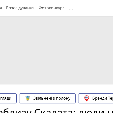
...
я
Розслідування
Фотоконкурс
гляди
Звільнені з полону
Бренди Те
близу Скалата: люди на