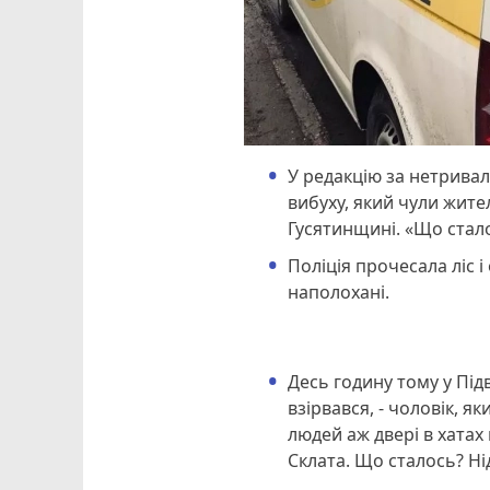
У редакцію за нетривал
вибуху, який чули жите
Гусятинщині. «Що стало
Поліція прочесала ліс і
наполохані.
Десь годину тому у Під
взірвався, - чоловік, я
людей аж двері в хатах
Склата. Що сталось? Ні