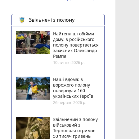
Звільнені з полону
Найтепліші обійми
дому: з російського
полону повертається
захисник Олександр
Ремпа
10 липня 2026 р.
Наші вдома: з
ворожого полону
повернули 160
українських Героїв
26 червня 2026 р.
Звільнений з полону
військовий з
Тернополя отримає
50 тисяч гривень