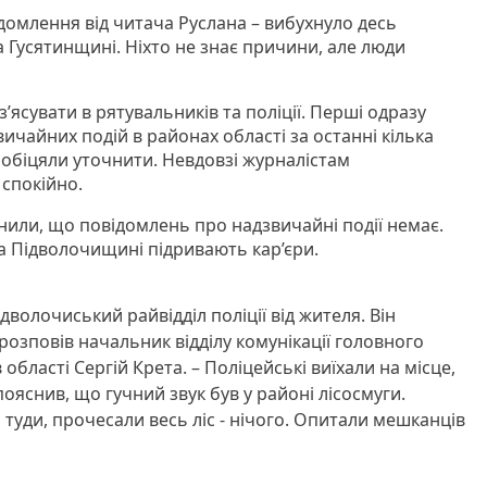
ідомлення від читача Руслана – вибухнуло десь
 Гусятинщині. Ніхто не знає причини, але люди
’ясувати в рятувальників та поліції. Перші одразу
чайних подій в районах області за останні кілька
 обіцяли уточнити. Невдовзі журналістам
 спокійно.
внили, що повідомлень про надзвичайні події немає.
 Підволочищині підривають кар’єри.
дволочиський райвідділ поліції від жителя. Він
 розповів начальник відділу комунікації головного
 області Сергій Крета. – Поліцейські виїхали на місце,
пояснив, що гучний звук був у районі лісосмуги.
туди, прочесали весь ліс - нічого. Опитали мешканців