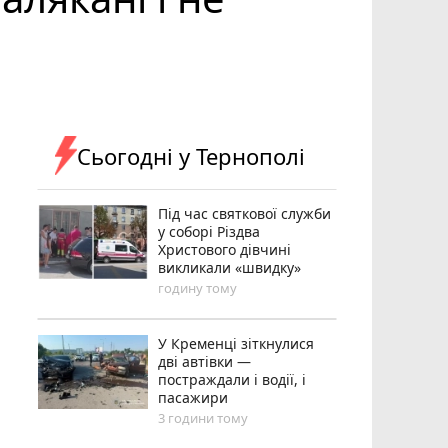
Сьогодні у Тернополі
Під час святкової служби
у соборі Різдва
Христового дівчині
викликали «швидку»
годину тому
У Кременці зіткнулися
дві автівки —
постраждали і водії, і
пасажири
3 години тому