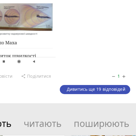
овісти
Поділитися
1
share
remove
add
Дивитись ще 19 відповідей
ють
читають
поширюють