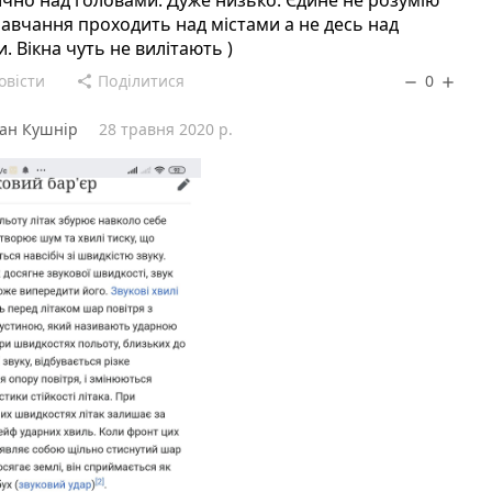
авчання проходить над містами а не десь над
. Вікна чуть не вилітають )
овісти
Поділитися
0
share
remove
add
ан Кушнір
28 травня 2020 р.