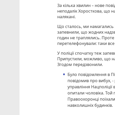
За кілька хвилин – нове пов
неподалік Хоросткова, що на
налякані.
Що сталось, ми намагались з
запевнили, що жодних надзви
годин не траплялись. Проте
перетелефонували: таки все
У поліції спочатку теж запе
Припустили, можливо, що на
Згодом передзвонили.
Було повідомлення в Пі
повідомив про вибух, -
управління Нацполіції в
опитали чоловіка. Той 
Правоохоронці поїхали 
навколишніх будинків.