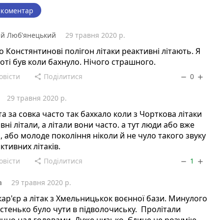
 коментар
й Люб'янецький
29 травня 2020 р.
о Констянтинові полігон літаки реактивні літають. Я
оті був коли бахнуло. Нічого страшного.
овісти
Поділитися
0
share
remove
add
29 травня 2020 р.
та за совка часто так бахкало коли з Чорткова літаки
вні літали, а літали вони часто. а тут люди або вже
, або молоде покоління ніколи й не чуло такого звуку
активних літаків.
овісти
Поділитися
1
share
remove
add
а
29 травня 2020 р.
кар'єр а літак з Хмельницькок воєнної бази. Минулого
астенько було чути в підволочиську. Пролітали
чно над головами. Дуже низько. Єдине не розумію