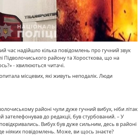
ий час надійшло кілька повідомлень про гучний звук
лі Підволочиського району та Хоросткова, що на
сь?» - хвилюються читачі.
 опитала місцевих, які живуть неподалік. Люди
волочиському районі чули дуже гучний вибух, ніби літак
кий зателефонував до редакції, був стурбований. – У
 повідкривались. Вибух був дуже сильним, десь в районі
де ніяких повідомлень. Може, ви щось знаєте?