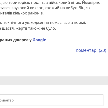
цією територією пролітав військовий літак. Ймовірно,
стався звуковий вихлоп, схожий на вибух. Він, як
ителів кількох районів.
ого технічного ушкодження немає, все в нормі, -
На щастя, жертв також не було.
браних джерел у
Google
Коментарі (23)