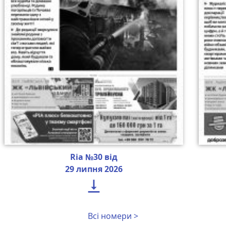
Ria №30 від
29 липня 2026

Всі номери >