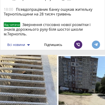
18:00
Псевдопрацівник банку ошукав жительку
Тернопільщини на 28 тисяч гривень
Звернення стосовно нової розмітки і
Від читача
знаків дорожнього руху біля шостої школи
м.Тернопіль.
Всі новини
Підпишись