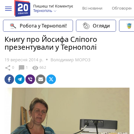
Пишеш ти! Коментує
Всі новини
Обговорен
Тернопіль
Робота у Тернополі!
Огляди
Книгу про Йосифа Сліпого
презентували у Тернополі
19 вересня 2014 р.
Володимир МОРОЗ
chat_bubble
share
visibility
0
1
662