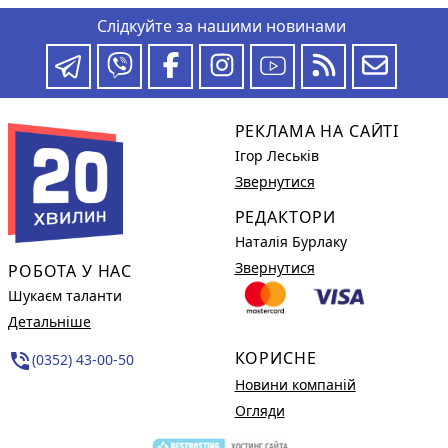
Слідкуйте за нашими новинами
РЕКЛАМА НА САЙТІ
Ігор Леськів
Звернутися
РЕДАКТОРИ
Наталія Бурлаку
Звернутися
РОБОТА У НАС
Шукаєм таланти
Детальніше
КОРИСНЕ
phone_in_talk
(0352) 43-00-50
Новини компаній
Огляди