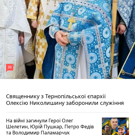
36
5 серпня 2026 р.
Священнику з Тернопільської єпархії
Олексію Николишину заборонили служіння
На війні загинули Герої Олег
Шелетин, Юрій Пушкар, Петро Федів
та Володимир Паламарчук