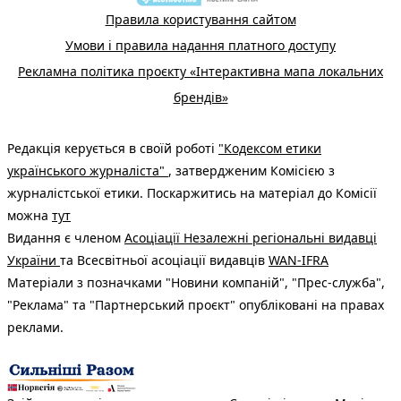
Правила користування сайтом
Умови і правила надання платного доступу
Рекламна політика проєкту «Інтерактивна мапа локальних
брендів»
Редакція керується в своїй роботі
"Кодексом етики
українського журналіста"
, затвердженим Комісією з
журналістської етики. Поскаржитись на матеріал до Комісії
можна
тут
Видання є членом
Асоціації Незалежні регіональні видавці
України
та Всесвітньої асоціації видавців
WAN-IFRA
Матеріали з позначками "Новини компаній", "Прес-служба",
"Реклама" та "Партнерський проєкт" опубліковані на правах
реклами.