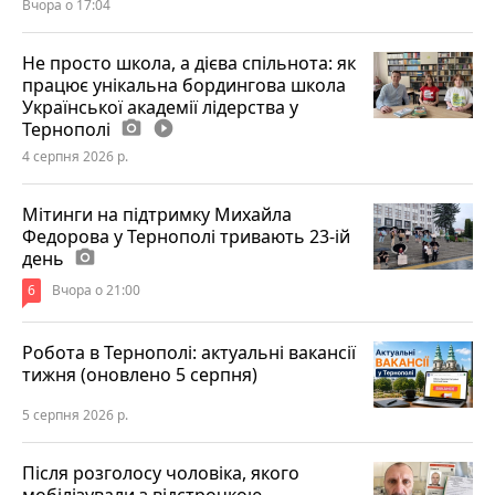
Вчора о 17:04
Не просто школа, а дієва спільнота: як
працює унікальна бордингова школа
Української академії лідерства у
Тернополі
photo_camera
play_circle_filled
4 серпня 2026 р.
Мітинги на підтримку Михайла
Федорова у Тернополі тривають 23-ій
день
photo_camera
6
Вчора о 21:00
Робота в Тернополі: актуальні вакансії
тижня (оновлено 5 серпня)
5 серпня 2026 р.
Після розголосу чоловіка, якого
мобілізували з відстрочкою,