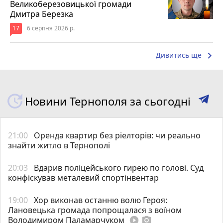
Великоберезовицької громади
Дмитра Березка
17
6 серпня 2026 р.
keyboard_arrow_right
Дивитись ще
Новини Тернополя за сьогодні
21:00
Оренда квартир без ріелторів: чи реально
знайти житло в Тернополі
20:03
Вдарив поліцейського гирею по голові. Суд
конфіскував металевий спортінвентар
19:00
Хор виконав останню волю Героя:
Лановецька громада попрощалася з воїном
Володимиром Паламарчуком
play_circle_filled
photo_camera