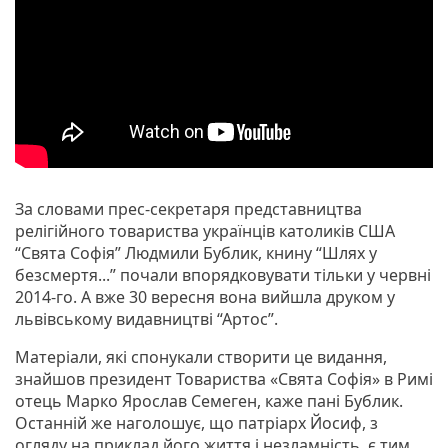
За словами прес-секретаря представництва
релігійного товариства українців католиків США
“Свята Софія” Людмили Бублик, книну “Шлях у
безсмертя...” почали впорядковувати тільки у червні
2014-го. А вже 30 вересня вона вийшла друком у
львівському видавництві “Артос”.
Матеріали, які спонукали створити це видання,
знайшов президент Товариства «Свята Софія» в Римі
отець Марко Ярослав Семеген, каже пані Бублик.
Останній же наголошує, що патріарх Йосиф, з
огляду на приклад його життя і незламність, є тим,