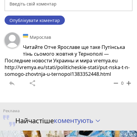
Опублікувати коментар
Мирослав
Читайте Отче Ярославе ще таке Путінська
тінь сьомого жовтня у Тернополі —
Последние новости Украины и мира vremya.eu
http://vremya.eu/stati/politicheskie-stati/put-nska-t-n-
somogo-zhovtnja-u-ternopol1383352448.html
reply
share
remove
add
0
коментують
Найчастіше