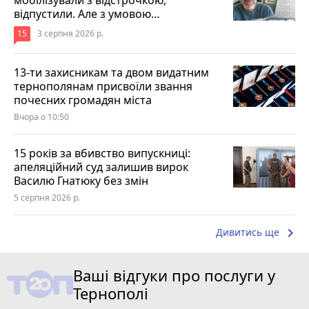
відпустили. Але з умовою…
15
3 серпня 2026 р.
13-ти захисникам та двом видатним
тернополянам присвоїли звання
почесних громадян міста
Вчора о 10:50
15 років за вбивство випускниці:
апеляційний суд залишив вирок
Василю Гнатюку без змін
5 серпня 2026 р.
keyboard_arrow_right
Дивитись ще
Ваші відгуки про послуги у
Тернополі