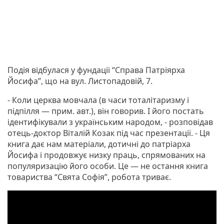
Подія відбулася у фундації “Справа Патріярха
Йосифа”, що на вул. Листопадовій, 7.
- Коли церква мовчала (в часи тоталітаризму і
підпілля — прим. авт.), він говорив. І його постать
ідентифікували з українським народом, - розповідав
отець-доктор Віталій Козак під час презентації. - Ця
книга дає нам матеріали, дотичні до патріарха
Йосифа і продовжує низку праць, спрямованих на
популяризацію його особи. Це — не остання книга
товариства “Свята Софія”, робота триває.