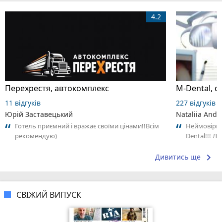
4.2
Перехрестя, автокомплекс
M-Dental, с
11 відгуків
227 відгуків
Юрій Заставецький
Nataliia Andr
Готель приємний і вражає своїми цінами!!Всім
Неймовірно
рекомендую)
Dental!!! Лі
keyboard_arrow_right
Дивитись ще
СВІЖИЙ ВИПУСК