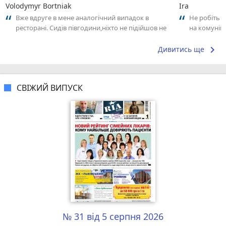
Volodymyr Bortniak
Ira
Вже вдруге в мене аналогічний випадок в
Не робіть 
ресторані. Сидів півгодини,ніхто не підійшов не
на комуніка
взяв замовлення. На наступний раз...
терміни їм 
keyboard_arrow_right
Дивитись ще
СВІЖИЙ ВИПУСК
№ 31 від 5 серпня 2026