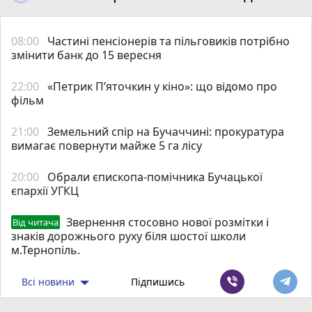
08:00
Частині пенсіонерів та пільговиків потрібно
змінити банк до 15 вересня
22:00
«Петрик П’яточкин у кіно»: що відомо про
фільм
21:00
Земельний спір на Бучаччині: прокуратура
вимагає повернути майже 5 га лісу
20:00
Обрали єпископа-помічника Бучацької
єпархії УГКЦ
Звернення стосовно нової розмітки і
Від читача
знаків дорожнього руху біля шостої школи
м.Тернопіль.
Всі новини
Підпишись