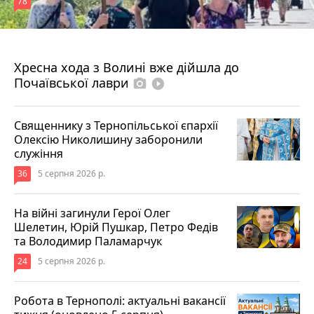
78
4 серпня 2026 р.
Хресна хода з Волині вже дійшла до
Почаївської лаври
photo_camera
play_circle_filled
Священнику з Тернопільської єпархії
Олексію Николишину заборонили
служіння
36
5 серпня 2026 р.
На війні загинули Герої Олег
Шелетин, Юрій Пушкар, Петро Федів
та Володимир Паламарчук
24
5 серпня 2026 р.
Робота в Тернополі: актуальні вакансії