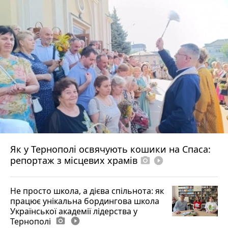
Як у Тернополі освячують кошики на Спаса:
репортаж з місцевих храмів
photo_camera
play_circle_filled
Не просто школа, а дієва спільнота: як
працює унікальна бордингова школа
Української академії лідерства у
Тернополі
photo_camera
play_circle_filled