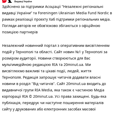
Здійснено за підтримки Асоціації “Незалежні регіональні
видавці України” та Foreningen Ukrainian Media Fund Nordic в
рамках реалізації проєкту Хаб підтримки регіональних медіа.
Погляди авторів не обов'язково збігаються з офіційною
позицією партнерів
Незалежний новинний портал з оперативним висвітленням
подій у Тернополі та області. Сайт новин №1 у Тернополі за
розміром аудиторії. Новини створюються для Вас
мультимедійною редакцією RIA та 20minut.ua. Ми
висвітлюємо важливі та цікаві події, людей, життя
Тернополя. Редакція запрошує читачів додавати власні
новини в розділ "Від читачів". Сайт 20minut.ua входить до
видавничої групи RIA Media, яка також є частиною Медіа
корпорації RIA © 20minut.ua. Усі права захищені. Будь-яка
публiкацiя, передрук чи наступне поширення матеріалів
сайту у друкованих або електронних засобах масової