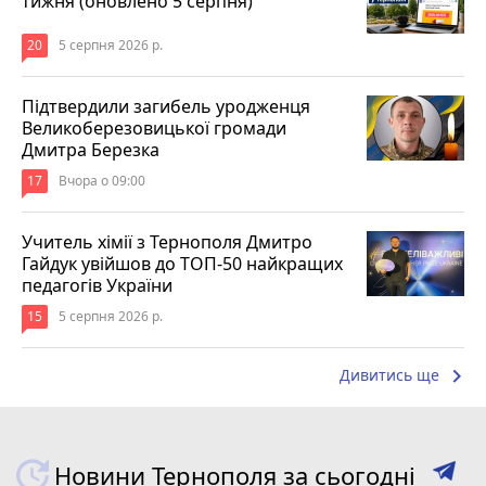
тижня (оновлено 5 серпня)
20
5 серпня 2026 р.
Підтвердили загибель уродженця
Великоберезовицької громади
Дмитра Березка
17
Вчора о 09:00
Учитель хімії з Тернополя Дмитро
Гайдук увійшов до ТОП-50 найкращих
педагогів України
15
5 серпня 2026 р.
keyboard_arrow_right
Дивитись ще
Новини Тернополя за сьогодні