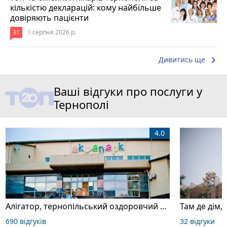
кількістю декларацій: кому найбільше
довіряють пацієнти
31
1 серпня 2026 р.
keyboard_arrow_right
Дивитись ще
Ваші відгуки про послуги у
Тернополі
4.0
Алігатор, тернопільський оздоровчий комплекс
Там де дім,
690 відгуків
32 відгуки