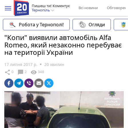
Пишеш ти! Коментує
Всі новини
Обговорен
Тернопіль
Робота у Тернополі!
Огляди
"Копи" виявили автомобіль Alfa
Romeo, який незаконно перебуває
на території України
17 липня 2017 р.
20 хвилин
chat_bubble
share
visibility
0
2
348