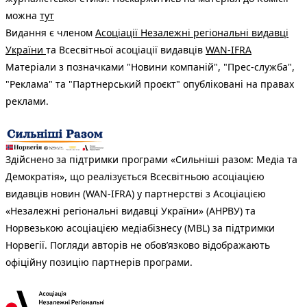
можна
тут
Видання є членом
Асоціації Незалежні регіональні видавці
України
та Всесвітньої асоціації видавців
WAN-IFRA
Матеріали з позначками "Новини компаній", "Прес-служба",
"Реклама" та "Партнерський проєкт" опубліковані на правах
реклами.
Здійснено за підтримки програми «Сильніші разом: Медіа та
Демократія», що реалізується Всесвітньою асоціацією
видавців новин (WAN-IFRA) у партнерстві з Асоціацією
«Незалежні регіональні видавці України» (АНРВУ) та
Норвезькою асоціацією медіабізнесу (MBL) за підтримки
Норвегії. Погляди авторів не обов’язково відображають
офіційну позицію партнерів програми.