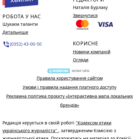
Наталія Бурлаку
Звернутися
РОБОТА У НАС
Шукаєм таланти
Детальніше
КОРИСНЕ
phone_in_talk
(0352) 43-00-50
Новини компаній
Огляди
Правила користування сайтом
Умови і правила надання платного доступу
Рекламна політика проєкту «Інтерактивна мапа локальних
брендів»
Редакція керується в своїй роботі
"Кодексом етики
українського журналіста"
, затвердженим Комісією з
журналістської етики. Поскаржитись на матеріал до Комісії