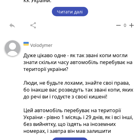
КК України.
Читати далі
Співробітникам митниці заборонено
передавати інформацію, яка зберігається у їх
reply
share
remove
add
0
базі, третім лицям, в тому числі іншим
державним органам України (ст. 11 МК
України).
Volodymer
Дуже цікаво одне - як так звані копи могли
знати скільки часу автомобіль перебуває на
території україни?
Люди, не будьте лохами, знайте свої права,
бо інакше вас розведуть так звані копи, яких
до речі ви і годуєте з своєї кишені!
Цей автомобіль перебуває на території
України - рівно 1 місяць і 29 днів, як і всі інші,
без вийнятку, що їздять на іноземних
номерах, і завтра він мав залишити
"територію" іноземцем для перезаїзду!