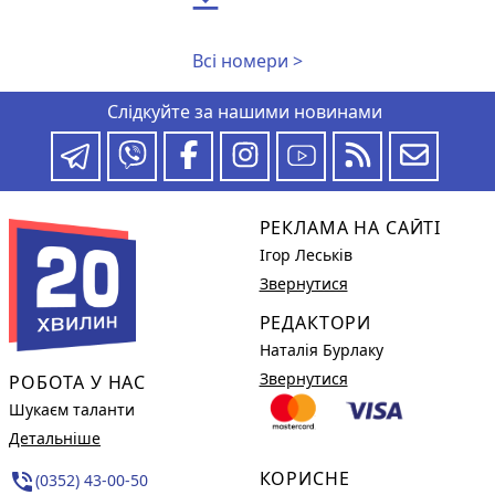
Всі номери >
Слідкуйте за нашими новинами
РЕКЛАМА НА САЙТІ
Ігор Леськів
Звернутися
РЕДАКТОРИ
Наталія Бурлаку
Звернутися
РОБОТА У НАС
Шукаєм таланти
Детальніше
КОРИСНЕ
phone_in_talk
(0352) 43-00-50