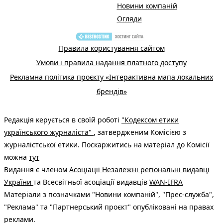
Новини компаній
Огляди
Правила користування сайтом
Умови і правила надання платного доступу
Рекламна політика проєкту «Інтерактивна мапа локальних
брендів»
Редакція керується в своїй роботі
"Кодексом етики
українського журналіста"
, затвердженим Комісією з
журналістської етики. Поскаржитись на матеріал до Комісії
можна
тут
Видання є членом
Асоціації Незалежні регіональні видавці
України
та Всесвітньої асоціації видавців
WAN-IFRA
Матеріали з позначками "Новини компаній", "Прес-служба",
"Реклама" та "Партнерський проєкт" опубліковані на правах
реклами.