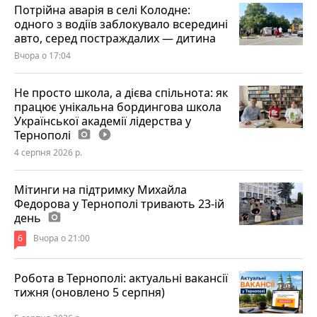
Потрійна аварія в селі Колодне:
одного з водіїв заблокувало всередині
авто, серед постраждалих — дитина
Вчора о 17:04
Не просто школа, а дієва спільнота: як
працює унікальна бордингова школа
Української академії лідерства у
Тернополі
photo_camera
play_circle_filled
4 серпня 2026 р.
Мітинги на підтримку Михайла
Федорова у Тернополі тривають 23-ій
день
photo_camera
6
Вчора о 21:00
Робота в Тернополі: актуальні вакансії
тижня (оновлено 5 серпня)