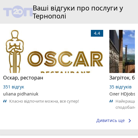
Ваші відгуки про послуги у
Тернополі
4.4
Оскар, ресторан
Загріток, б
351 відгук
35 відгуків
uliana pidhaniuk
Олег HDJobs
Класно відпочити можна, все супер!
Найкращий 
сподобало
keyboard_arrow_right
Дивитись ще