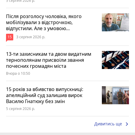
5 серпня 2026 р.
Після розголосу чоловіка, якого
мобілізували з відстрочкою,
відпустили. Але з умовою…
15
3 серпня 2026 р.
13-ти захисникам та двом видатним
тернополянам присвоїли звання
почесних громадян міста
Вчора о 10:50
15 років за вбивство випускниці:
апеляційний суд залишив вирок
Василю Гнатюку без змін
5 серпня 2026 р.
keyboard_arrow_right
Дивитись ще