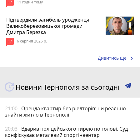
17
11 годин тому
Підтвердили загибель уродженця
Великоберезовицької громади
Дмитра Березка
17
6 серпня 2026 р.
keyboard_arrow_right
Дивитись ще
Новини Тернополя за сьогодні
21:00
Оренда квартир без ріелторів: чи реально
знайти житло в Тернополі
20:03
Вдарив поліцейського гирею по голові. Суд
конфіскував металевий спортінвентар