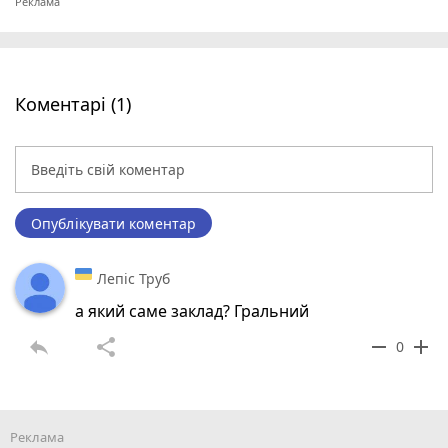
Коментарі (1)
Опублікувати коментар
Лепіс Труб
а який саме заклад? Гральний
reply
share
remove
add
0