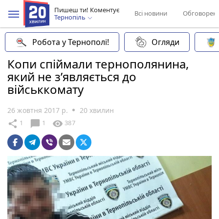
Пишеш ти! Коментує
Всі новини
Обговорен
Тернопіль
Робота у Тернополі!
Огляди
Копи спіймали тернополянина,
який не з’являється до
військкомату
26 жовтня 2017 р.
20 хвилин
chat_bubble
share
visibility
1
1
387