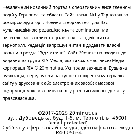
Незалежний новинний портал з оперативним висвітленням
подій у Тернополі та області. Сайт новин №1 у Тернополі за
розміром аудиторії. Новини створюються для Вас
мультимедійною редакцією RIA та 20minut.ua. Ми
висвітлюємо важливі та цікаві події, людей, життя
Тернополя. Редакція запрошує читачів додавати власні
новини в розділ "Від читачів". Сайт 20minut.ua входить до
видавничої групи RIA Media, яка також є частиною Медіа
корпорації RIA © 20minut.ua. Усі права захищені. Будь-яка
публiкацiя, передрук чи наступне поширення матеріалів
сайту у друкованих або електронних засобах масової
інформації можлива винятково у разі письмового дозволу
правовласника.
©2017-2025 20minut.ua
вул. Дубовецька, буд. 1-б, м. Тернопіль, 46001;
[email protected]
Cуб'єкт у сфері онлайн-медіа; ідентифікатор медіа
- R40-05634.