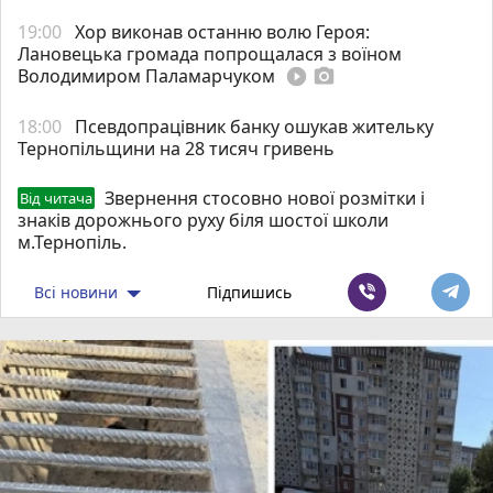
19:00
Хор виконав останню волю Героя:
Лановецька громада попрощалася з воїном
Володимиром Паламарчуком
play_circle_filled
photo_camera
18:00
Псевдопрацівник банку ошукав жительку
Тернопільщини на 28 тисяч гривень
Звернення стосовно нової розмітки і
Від читача
знаків дорожнього руху біля шостої школи
м.Тернопіль.
Всі новини
Підпишись