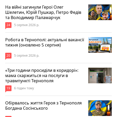
На війні загинули Герої Олег
Шелетин, Юрій Пушкар, Петро Федів
та Володимир Паламарчук
24
5 серпня 2026 р.
Робота в Тернополі: актуальні вакансії
тижня (оновлено 5 серпня)
20
5 серпня 2026 р.
«Три години просиділи в коридорі»:
мама скаржиться на послуги в
травмпункті Тернополя
19
6 годин тому
Обірвалось життя Героя з Тернополя
Богдана Сосінського