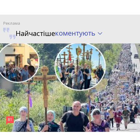
коментують
Найчастіше
81