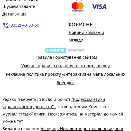
Шукаєм таланти
Детальніше
КОРИСНЕ
phone_in_talk
(0352) 43-00-50
Новини компаній
Огляди
Правила користування сайтом
Умови і правила надання платного доступу
Рекламна політика проєкту «Інтерактивна мапа локальних
брендів»
Редакція керується в своїй роботі
"Кодексом етики
українського журналіста"
, затвердженим Комісією з
журналістської етики. Поскаржитись на матеріал до Комісії
можна
тут
Видання є членом
Асоціації Незалежні регіональні видавці