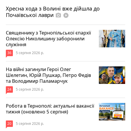
4 серпня 2026 р.
Хресна хода з Волині вже дійшла до
Почаївської лаври
photo_camera
play_circle_filled
Священнику з Тернопільської єпархії
Олексію Николишину заборонили
служіння
36
5 серпня 2026 р.
На війні загинули Герої Олег
Шелетин, Юрій Пушкар, Петро Федів
та Володимир Паламарчук
24
5 серпня 2026 р.
Робота в Тернополі: актуальні вакансії
тижня (оновлено 5 серпня)
20
5 серпня 2026 р.