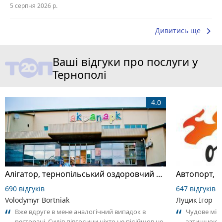
5 серпня 2026 р.
keyboard_arrow_right
Дивитись ще
Ваші відгуки про послуги у
Тернополі
4.0
Алігатор, тернопільський оздоровчий комплекс
Автопорт, 
690 відгуків
647 відгуків
Volodymyr Bortniak
Луцик Ігор
Вже вдруге в мене аналогічний випадок в
Чудове міс
ресторані. Сидів півгодини,ніхто не підійшов не
затишною 