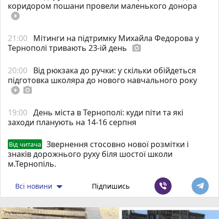
коридором пошани провели маленького донора
play_circle_filled
21:00
Мітинги на підтримку Михайла Федорова у
Тернополі тривають 23-ій день
photo_camera
20:00
Від рюкзака до ручки: у скільки обійдеться
підготовка школяра до нового навчального року
play_circle_filled
photo_camera
19:00
День міста в Тернополі: куди піти та які
заходи планують на 14-16 серпня
Звернення стосовно нової розмітки і
Від читача
знаків дорожнього руху біля шостої школи
м.Тернопіль.
Всі новини
Підпишись