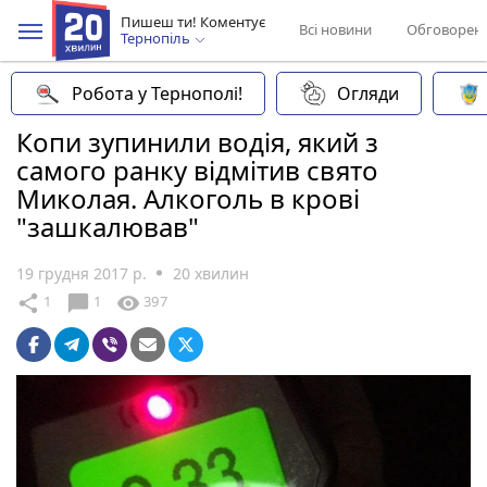
Пишеш ти! Коментує
Всі новини
Обговорен
Тернопіль
Робота у Тернополі!
Огляди
Копи зупинили водія, який з
самого ранку відмітив свято
Миколая. Алкоголь в крові
"зашкалював"
19 грудня 2017 р.
20 хвилин
chat_bubble
share
visibility
1
1
397