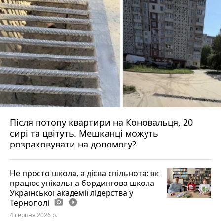
Після потопу квартири на Коновальця, 20
сирі та цвітуть. Мешканці можуть
розраховувати на допомогу?
Не просто школа, а дієва спільнота: як
працює унікальна бордингова школа
Української академії лідерства у
Тернополі
photo_camera
play_circle_filled
4 серпня 2026 р.