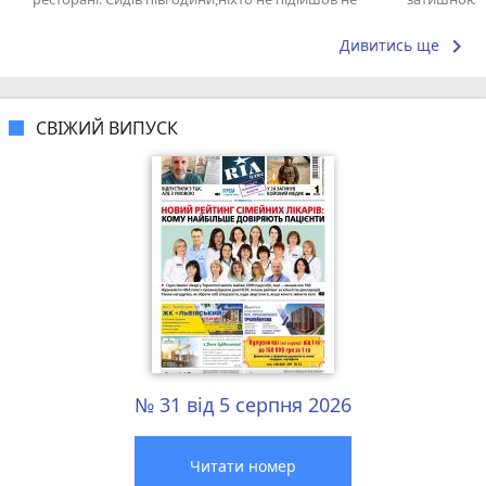
взяв замовлення. На наступний раз...
відзначити 
keyboard_arrow_right
Дивитись ще
СВІЖИЙ ВИПУСК
№ 31 від 5 серпня 2026
Читати номер