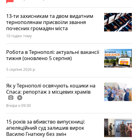
13-ти захисникам та двом видатним
тернополянам присвоїли звання
почесних громадян міста
10 годин тому
Робота в Тернополі: актуальні вакансії
тижня (оновлено 5 серпня)
5 серпня 2026 р.
Як у Тернополі освячують кошики на
Спаса: репортаж з місцевих храмів
photo_camera
play_circle_filled
Вчора о 09:30
15 років за вбивство випускниці:
апеляційний суд залишив вирок
Василю Гнатюку без змін