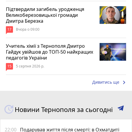
Підтвердили загибель уродженця
Великоберезовицької громади
Дмитра Березка
17
Вчора о 09:00
Учитель хімії з Тернополя Дмитро
Гайдук увійшов до ТОП-50 найкращих
педагогів України
15
5 серпня 2026 р.
keyboard_arrow_right
Дивитись ще
Новини Тернополя за сьогодні
22:00
Подарував життя після смерті: в Охматдиті