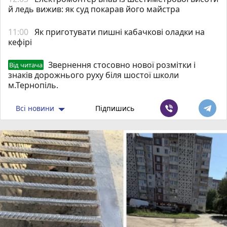
й ледь вижив: як суд покарав його майстра
11:00
Як приготувати пишні кабачкові оладки на
кефірі
Звернення стосовно нової розмітки і
Від читача
знаків дорожнього руху біля шостої школи
м.Тернопіль.
Всі новини
Підпишись