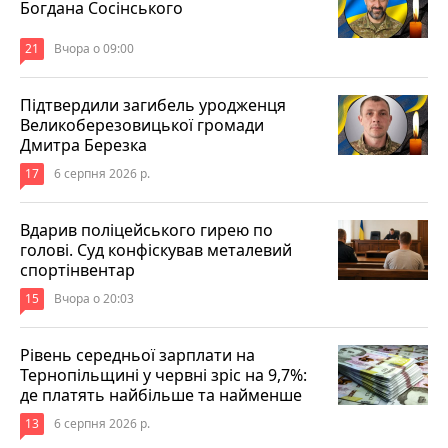
Богдана Сосінського
21
Вчора о 09:00
Підтвердили загибель уродженця
Великоберезовицької громади
Дмитра Березка
17
6 серпня 2026 р.
Вдарив поліцейського гирею по
голові. Суд конфіскував металевий
спортінвентар
15
Вчора о 20:03
Рівень середньої зарплати на
Тернопільщині у червні зріс на 9,7%:
де платять найбільше та найменше
13
6 серпня 2026 р.