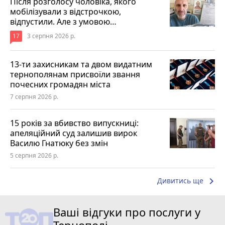
Після розголосу чоловіка, якого
мобілізували з відстрочкою,
відпустили. Але з умовою…
17
3 серпня 2026 р.
13-ти захисникам та двом видатним
тернополянам присвоїли звання
почесних громадян міста
7 серпня 2026 р.
15 років за вбивство випускниці:
апеляційний суд залишив вирок
Василю Гнатюку без змін
5 серпня 2026 р.
keyboard_arrow_right
Дивитись ще
Ваші відгуки про послуги у