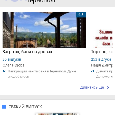
Тернополі
4.8
Загріток, баня на дровах
Тортіно, к
35 відгуків
253 відгуки
Олег HDJobs
Надія Дмитрі
Найкращий чан та баня в Тернополі. Дуже
Дівчата пр
сподобалось
Допомогли в
перемотати 
keyboard_arrow_right
Дивитись ще
СВІЖИЙ ВИПУСК