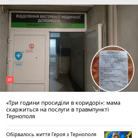
45
«Три години просиділи в коридорі»: мама
Вчора о 13:05
скаржиться на послуги в травмпункті
Тернополя
Обірвалось життя Героя з Тернополя