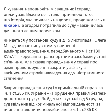
Лікування неповнолітнім священик і справді
оплачував. Власне це і стало причиною того,
що історія, яка почалась на дорозі, продовжилась в
лікарні
, а згодом потрапила до суду – закінчилась
для нього легким переляком.
Як йдеться у постанові суду від 15 листопада, Олега
М. суд визнав винуватим у вчиненні
адмінправопорушення, передбаченого ч.1 ст.130
КУпАП – керування транспортними засобами у стані
сп’яніння. Але сказав провадження у справі про
адмінправопорушення закрити у зв’язку із
закінченням строків накладення адміністративного
стягнення.
Закрив провадження суд і у кримінальній справі за
ч. 1 ст.286 КК України – «Порушення правил безпеки
дорожнього руху». Як йдеться в ухвалі від 5 грудня,
суд звільнив від кримінальної відповідальності за
вчинення злочину, передбаченого ч.1 ст.286 КК