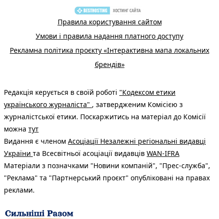
Правила користування сайтом
Умови і правила надання платного доступу
Рекламна політика проєкту «Інтерактивна мапа локальних
брендів»
Редакція керується в своїй роботі
"Кодексом етики
українського журналіста"
, затвердженим Комісією з
журналістської етики. Поскаржитись на матеріал до Комісії
можна
тут
Видання є членом
Асоціації Незалежні регіональні видавці
України
та Всесвітньої асоціації видавців
WAN-IFRA
Матеріали з позначками "Новини компаній", "Прес-служба",
"Реклама" та "Партнерський проєкт" опубліковані на правах
реклами.