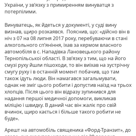
України, у зв’язку з примиренням винуватця з
потерпілими.
Винуватець, як йдеться у документі, у суді вину
визнав, щиро розкаявся. Пояснив, що: «дійсно він в
ніч з 07 на 08 липня 2017 року, перебуваючи в стані
алкогольного сп’яніння, їхав за кермом власного
автомобіля в с. Нападівка Лановецького району
Тернопільської області. В зв’язку з тим, що на його
смузі руху йшли пішоходи, то він виїхав на зустрічну
смугу руху і в останній момент побачив, що там
також ідуть люди. Він намагався загальмувати,
однак не зміг цього робити і допустив наїзд на трьох
хлопців. Після цього він відразу зупинився для
надання першої медичної допомоги, викликав
міліцію і швидку. В даний час він жаліє про свій
вчинок, щиро кається і більше такого робити не
буде».
Арешт на автомобіль священика «Форд-Транзит», до