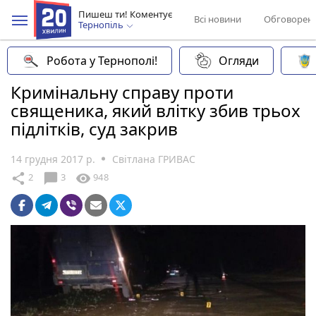
Пишеш ти! Коментує
Всі новини
Обговорен
Тернопіль
Робота у Тернополі!
Огляди
Кримінальну справу проти
священика, який влітку збив трьох
підлітків, суд закрив
14 грудня 2017 р.
Світлана ГРИВАС
chat_bubble
share
visibility
2
3
948