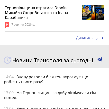
Тернопільщина втратила Героїв
Михайла Скоробогатого та Івана
Карабаника
9
7 серпня 2026 р.
keyboard_arrow_right
Дивитись ще
Новини Тернополя за сьогодні
14:04
Знову розрили біля «Універсаму»: що
роблять цього разу?
13:00
На Тернопільщині за добу ліквідували сім
пожеж
12:03
Електромонтер впав із шестиметрової висоти