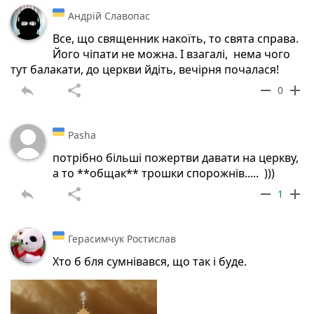
Андрій Славопас
Все, що священник накоїть, то свята справа.
Його чіпати не можна. І взагалі, нема чого
тут балакати, до церкви йдіть, вечірня почалася!
reply
share
remove
add
0
Pasha
потрібно більші пожертви давати на церкву,
а то **общак** трошки спорожнів..... )))
reply
share
remove
add
1
Герасимчук Ростислав
Хто б бля сумнівався, що так і буде.