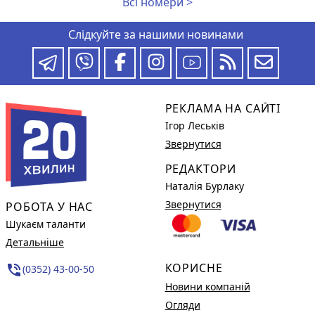
Всі номери >
Слідкуйте за нашими новинами
РЕКЛАМА НА САЙТІ
Ігор Леськів
Звернутися
РЕДАКТОРИ
Наталія Бурлаку
Звернутися
РОБОТА У НАС
Шукаєм таланти
Детальніше
КОРИСНЕ
phone_in_talk
(0352) 43-00-50
Новини компаній
Огляди