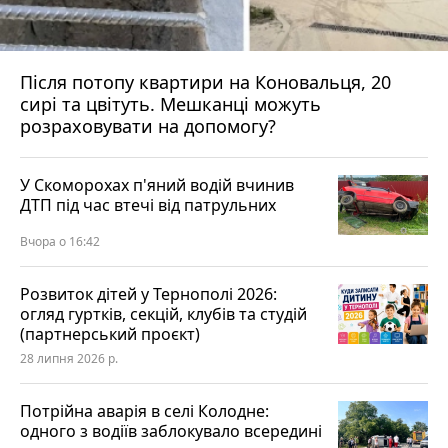
Після потопу квартири на Коновальця, 20
сирі та цвітуть. Мешканці можуть
розраховувати на допомогу?
У Скоморохах п'яний водій вчинив
ДТП під час втечі від патрульних
Вчора о 16:42
Розвиток дітей у Тернополі 2026:
огляд гуртків, секцій, клубів та студій
(партнерський проєкт)
28 липня 2026 р.
Потрійна аварія в селі Колодне:
одного з водіїв заблокувало всередині