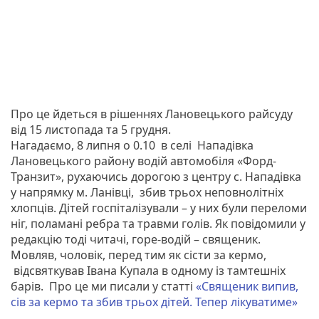
Про це йдеться в рішеннях Лановецького райсуду
від 15 листопада та 5 грудня.
Нагадаємо, 8 липня о 0.10 в селі Нападівка
Лановецького району водій автомобіля «Форд-
Транзит», рухаючись дорогою з центру с. Нападівка
у напрямку м. Ланівці, збив трьох неповнолітніх
хлопців. Дітей госпіталізували – у них були переломи
ніг, поламані ребра та травми голів. Як повідомили у
редакцію тоді читачі, горе-водій – священик.
Мовляв, чоловік, перед тим як сісти за кермо,
відсвяткував Івана Купала в одному із тамтешніх
барів. Про це ми писали у статті
«Священик випив,
сів за кермо та збив трьох дітей. Тепер лікуватиме»