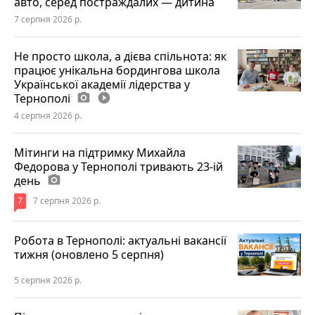
авто, серед постраждалих — дитина
7 серпня 2026 р.
Не просто школа, а дієва спільнота: як
працює унікальна бордингова школа
Української академії лідерства у
Тернополі
photo_camera
play_circle_filled
4 серпня 2026 р.
Мітинги на підтримку Михайла
Федорова у Тернополі тривають 23-ій
день
photo_camera
7
7 серпня 2026 р.
Робота в Тернополі: актуальні вакансії
тижня (оновлено 5 серпня)
5 серпня 2026 р.