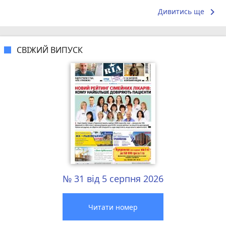
keyboard_arrow_right
Дивитись ще
СВІЖИЙ ВИПУСК
№ 31 від 5 серпня 2026
Читати номер