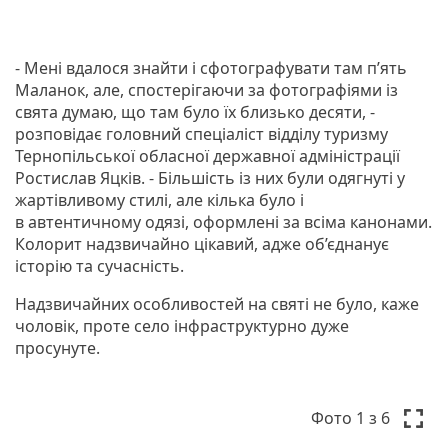
- Мені вдалося знайти і сфотографувати там пʼять
Маланок, але, спостерігаючи за фотографіями із
свята думаю, що там було їх близько десяти, -
розповідає головний спеціаліст відділу туризму
Тернопільської обласної державної адміністрації
Ростислав Яцків. - Більшість із них були одягнуті у
жартівливому стилі, але кілька було і
в автентичному одязі, оформлені за всіма канонами.
Колорит надзвичайно цікавий, адже об’єднанує
історію та сучасність.
Надзвичайних особливостей на святі не було, каже
чоловік, проте село інфраструктурно дуже
просунуте.
P
N
r
e
Фото
1
з 6
e
x