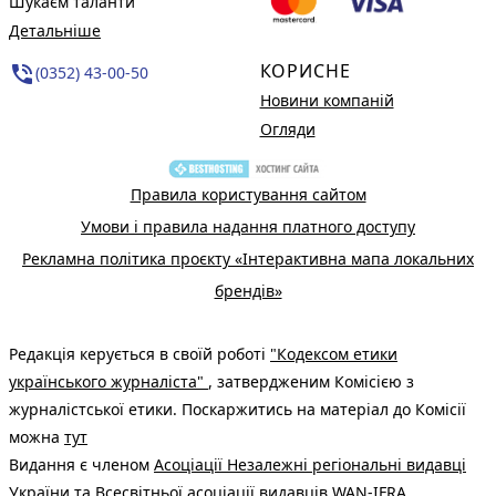
Шукаєм таланти
Детальніше
КОРИСНЕ
phone_in_talk
(0352) 43-00-50
Новини компаній
Огляди
Правила користування сайтом
Умови і правила надання платного доступу
Рекламна політика проєкту «Інтерактивна мапа локальних
брендів»
Редакція керується в своїй роботі
"Кодексом етики
українського журналіста"
, затвердженим Комісією з
журналістської етики. Поскаржитись на матеріал до Комісії
можна
тут
Видання є членом
Асоціації Незалежні регіональні видавці
України
та Всесвітньої асоціації видавців
WAN-IFRA