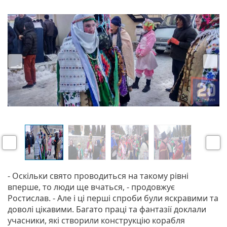
v
t
i
o
u
s
P
N
r
e
e
x
v
t
- Оскільки свято проводиться на такому рівні
i
вперше, то люди ще вчаться, - продовжує
o
Ростислав. - Але і ці перші спроби були яскравими та
u
доволі цікавими. Багато праці та фантазії доклали
s
учасники, які створили конструкцію корабля