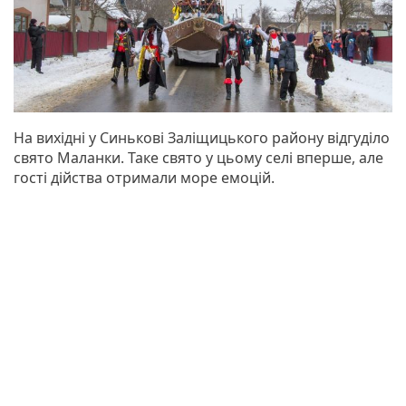
На вихідні у Синькові Заліщицького району відгуділо
свято Маланки. Таке свято у цьому селі вперше, але
гості дійства отримали море емоцій.