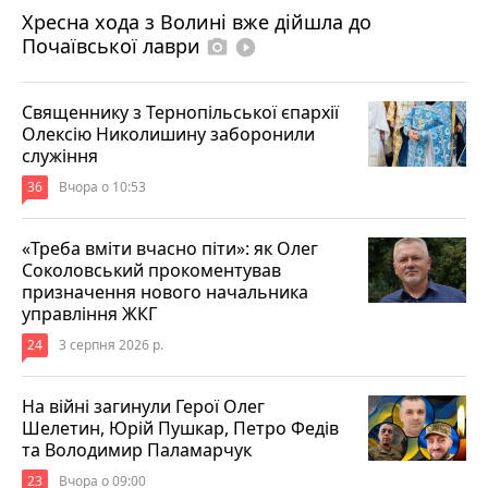
Хресна хода з Волині вже дійшла до
Почаївської лаври
photo_camera
play_circle_filled
Священнику з Тернопільської єпархії
Олексію Николишину заборонили
служіння
36
Вчора о 10:53
«Треба вміти вчасно піти»: як Олег
Соколовський прокоментував
призначення нового начальника
управління ЖКГ
24
3 серпня 2026 р.
На війні загинули Герої Олег
Шелетин, Юрій Пушкар, Петро Федів
та Володимир Паламарчук
23
Вчора о 09:00