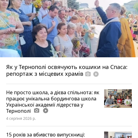
Як у Тернополі освячують кошики на Спаса:
репортаж з місцевих храмів
photo_camera
play_circle_filled
Не просто школа, а дієва спільнота: як
працює унікальна бордингова школа
Української академії лідерства у
Тернополі
photo_camera
play_circle_filled
4 серпня 2026 р.
15 років за вбивство випускниці: