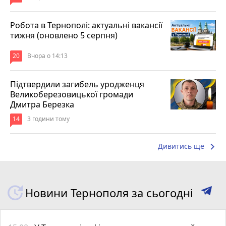
Робота в Тернополі: актуальні вакансії
тижня (оновлено 5 серпня)
20
Вчора о 14:13
Підтвердили загибель уродженця
Великоберезовицької громади
Дмитра Березка
14
3 години тому
keyboard_arrow_right
Дивитись ще
Новини Тернополя за сьогодні