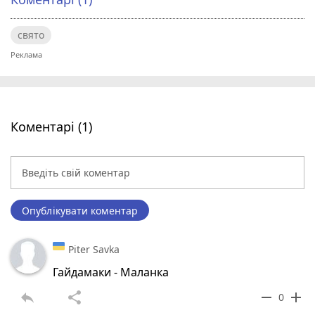
свято
Коментарі (1)
Опублікувати коментар
Piter Savka
Гайдамаки - Маланка
reply
share
remove
add
0