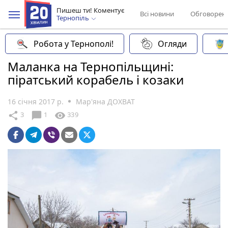
Пишеш ти! Коментує
Всі новини
Обговорен
Тернопіль
Робота у Тернополі!
Огляди
Маланка на Тернопільщині:
піратський корабель і козаки
16 січня 2017 р.
Мар'яна ДОХВАТ
chat_bubble
share
visibility
3
1
339