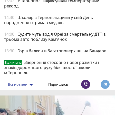
15:02
У Тернополі зафіксували температурний
рекорд
14:30
Школяр з Тернопільщини у свій День
народження отримав медаль
14:00
Судитимуть водія Opel за смертельну ДТП з
трьома авто поблизу Кам'янок
13:30
Горів балкон в багатоповерхівці на Бандери
Звернення стосовно нової розмітки і
Від читача
знаків дорожнього руху біля шостої школи
м.Тернопіль.
Всі новини
Підпишись