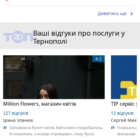
keyboard_arrow_right
Дивитись ще
Ваші відгуки про послуги у
Тернополі
4.2
Million Flowers, магазин квітів
ТІР сервіс у
227 відгуків
12 відгуків
Ірина Уланюк
Сергей Миха
Заповнила букет квітів. Квіти мені сподобалось.
Нормальний
Я помились з номер отримувач, тому була
механізм. О
трохи затримка у часі з курʼєром.
команду шв