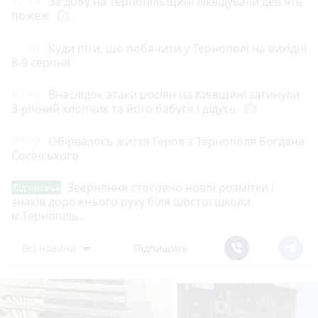
12:14
За добу на Тернопільщині ліквідували дев'ять
пожеж
photo_camera
11:00
Куди піти, що побачити у Тернополі на вихідні
8-9 серпня
09:48
Внаслідок атаки росіян на Київщині загинули
3-річний хлопчик та його бабуся і дідусь
photo_camera
09:00
Обірвалось життя Героя з Тернополя Богдана
Сосінського
Звернення стосовно нової розмітки і
Від читача
знаків дорожнього руху біля шостої школи
м.Тернопіль.
Всі новини
Підпишись