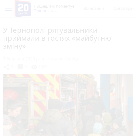
Пишеш ти! Коментує
Всі новини
Обговорен
Тернопіль
У Тернополі рятувальники
приймали в гостях «майбутню
зміну»
7 березня 2023 р.
Наталя Чепець
chat_bubble
share
visibility
0
0
1009