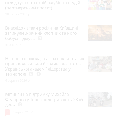
огляд гуртків, секцій, клубів та студій
(партнерський проєкт)
28 липня 2026 р.
Внаслідок атаки росіян на Київщині
загинули 3-річний хлопчик та його
бабуся і дідусь
photo_camera
за 5 хвилин
Не просто школа, а дієва спільнота: як
працює унікальна бордингова школа
Української академії лідерства у
Тернополі
photo_camera
play_circle_filled
4 серпня 2026 р.
Мітинги на підтримку Михайла
Федорова у Тернополі тривають 23-ій
день
photo_camera
6
Вчора о 21:00