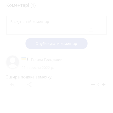
Коментарі (1)
Опублікувати коментар
Галина Грицишин
25 вересня 2022 р.
І щира подяка земляку.
reply
share
remove
add
0