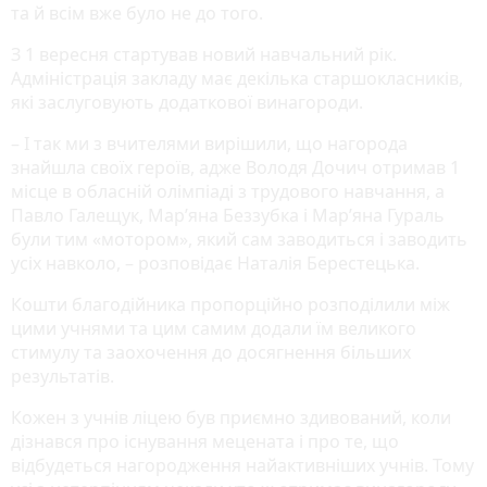
та й всім вже було не до того.
З 1 вересня стартував новий навчальний рік.
Адміністрація закладу має декілька старшокласників,
які заслуговують додаткової винагороди.
– І так ми з вчителями вирішили, що нагорода
знайшла своїх героїв, адже Володя Дочич отримав 1
місце в обласній олімпіаді з трудового навчання, а
Павло Галещук, Мар’яна Беззубка і Мар’яна Гураль
були тим «мотором», який сам заводиться і заводить
усіх навколо, – розповідає Наталія Берестецька.
Кошти благодійника пропорційно розподілили між
цими учнями та цим самим додали їм великого
стимулу та заохочення до досягнення більших
результатів.
Кожен з учнів ліцею був приємно здивований, коли
дізнався про існування мецената і про те, що
відбудеться нагородження найактивніших учнів. Тому