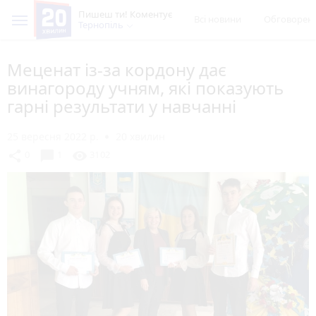
Пишеш ти! Коментує
Всі новини
Обговорен
Тернопіль
Меценат із-за кордону дає
винагороду учням, які показують
гарні результати у навчанні
25 вересня 2022 р.
20 хвилин
chat_bubble
share
visibility
0
1
3102