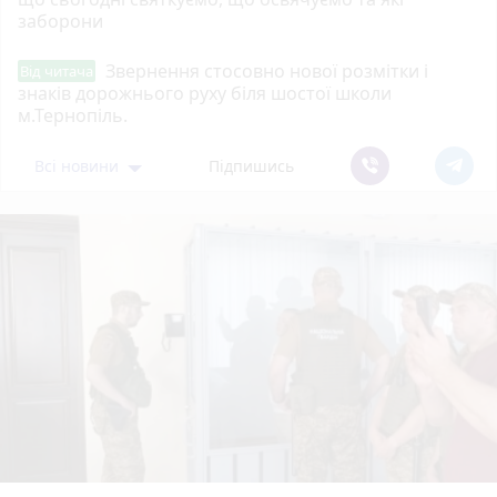
заборони
Звернення стосовно нової розмітки і
Від читача
знаків дорожнього руху біля шостої школи
м.Тернопіль.
Всі новини
Підпишись