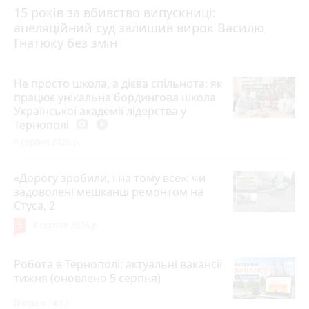
15 років за вбивство випускниці:
апеляційний суд залишив вирок Василю
Гнатюку без змін
Не просто школа, а дієва спільнота: як
працює унікальна бордингова школа
Української академії лідерства у
Тернополі
photo_camera
play_circle_filled
4 серпня 2026 р.
«Дорогу зробили, і на тому все»: чи
задоволені мешканці ремонтом на
Стуса, 2
5
4 серпня 2026 р.
Робота в Тернополі: актуальні вакансії
тижня (оновлено 5 серпня)
Вчора о 14:13