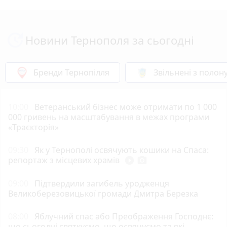
Новини Тернополя за сьогодні
Бренди Тернопілля
Звільнені з полон
10:00
Ветеранський бізнес може отримати по 1 000
000 гривень на масштабування в межах програми
«Траєкторія»
09:30
Як у Тернополі освячують кошики на Спаса:
репортаж з місцевих храмів
play_circle_filled
photo_camera
09:00
Підтвердили загибель уродженця
Великоберезовицької громади Дмитра Березка
08:00
Яблучний спас або Преображення Господнє:
що сьогодні святкуємо, що освячуємо та які