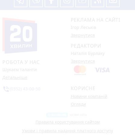
РЕКЛАМА НА САЙТІ
Ігор Леськів
Звернутися
РЕДАКТОРИ
Наталія Бурлаку
Звернутися
РОБОТА У НАС
Шукаєм таланти
Детальніше
КОРИСНЕ
phone_in_talk
(0352) 43-00-50
Новини компаній
Огляди
Правила користування сайтом
Умови і правила надання платного доступу