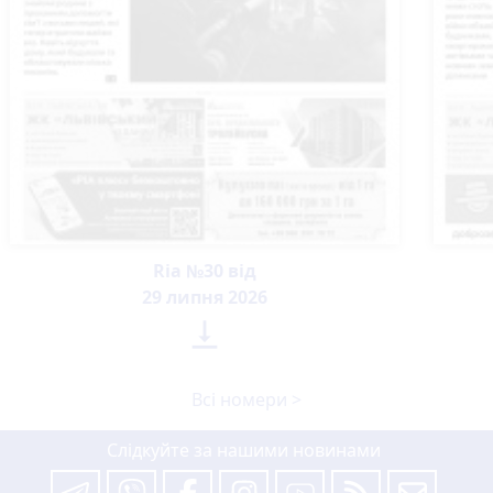
Ria №30 від
29 липня 2026

Всі номери >
Слідкуйте за нашими новинами