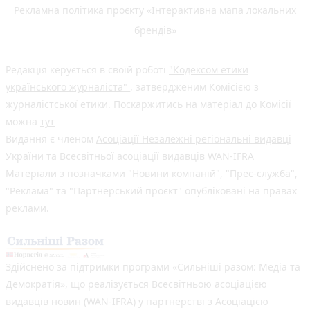
Рекламна політика проєкту «Інтерактивна мапа локальних
брендів»
Редакція керується в своїй роботі
"Кодексом етики
українського журналіста"
, затвердженим Комісією з
журналістської етики. Поскаржитись на матеріал до Комісії
можна
тут
Видання є членом
Асоціації Незалежні регіональні видавці
України
та Всесвітньої асоціації видавців
WAN-IFRA
Матеріали з позначками "Новини компаній", "Прес-служба",
"Реклама" та "Партнерський проєкт" опубліковані на правах
реклами.
Здійснено за підтримки програми «Сильніші разом: Медіа та
Демократія», що реалізується Всесвітньою асоціацією
видавців новин (WAN-IFRA) у партнерстві з Асоціацією