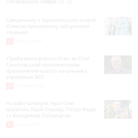
Почаївської лаври
photo_camera
play_circle_filled
Священнику з Тернопільської єпархії
Олексію Николишину заборонили
служіння
35
Вчора о 10:53
«Треба вміти вчасно піти»: як Олег
Соколовський прокоментував
призначення нового начальника
управління ЖКГ
24
3 серпня 2026 р.
На війні загинули Герої Олег
Шелетин, Юрій Пушкар, Петро Федів
та Володимир Паламарчук
22
Вчора о 09:00