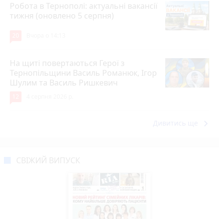
Робота в Тернополі: актуальні вакансії
тижня (оновлено 5 серпня)
20
Вчора о 14:13
На щиті повертаються Герої з
Тернопільщини Василь Романюк, Ігор
Шулим та Василь Ришкевич
12
4 серпня 2026 р.
keyboard_arrow_right
Дивитись ще
СВІЖИЙ ВИПУСК