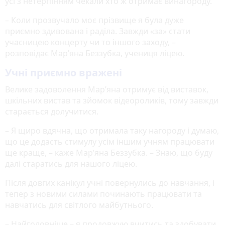
усі з нетерпінням чекали хто ж отримає винагороду.
– Коли прозвучало моє прізвище я була дуже
приємно здивована і раділа. Завжди «за» стати
учасницею концерту чи то іншого заходу, –
розповідає Мар’яна Беззубка, учениця ліцею.
Учні приємно вражені
Велике задоволення Мар’яна отримує від виставок,
шкільних вистав та зйомок відеороликів, тому завжди
старається долучитися.
– Я щиро вдячна, що отримала таку нагороду і думаю,
що це додасть стимулу усім іншим учням працювати
ще краще, – каже Мар’яна Беззубка. – Знаю, що буду
далі старатись для нашого ліцею.
Після довгих канікул учні повернулись до навчання, і
тепер з новими силами починають працювати та
навчатись для світлого майбутнього.
– Найголовніше – я продовжую вчитись та здобувати