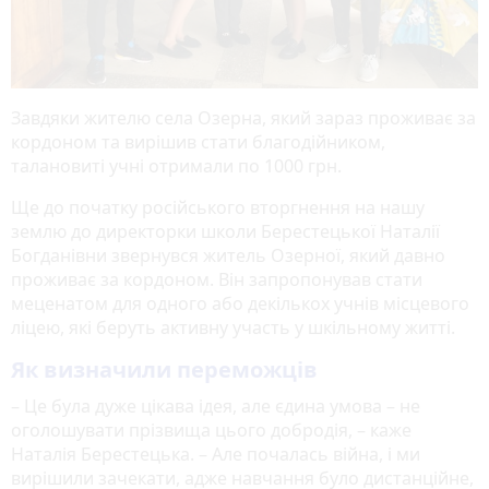
Завдяки жителю села Озерна, який зараз проживає за
кордоном та вирішив стати благодійником,
талановиті учні отримали по 1000 грн.
Ще до початку російського вторгнення на нашу
землю до директорки школи Берестецької Наталії
Богданівни звернувся житель Озерної, який давно
проживає за кордоном. Він запропонував стати
меценатом для одного або декількох учнів місцевого
ліцею, які беруть активну участь у шкільному житті.
Як визначили переможців
– Це була дуже цікава ідея, але єдина умова – не
оголошувати прізвища цього добродія, – каже
Наталія Берестецька. – Але почалась війна, і ми
вирішили зачекати, адже навчання було дистанційне,