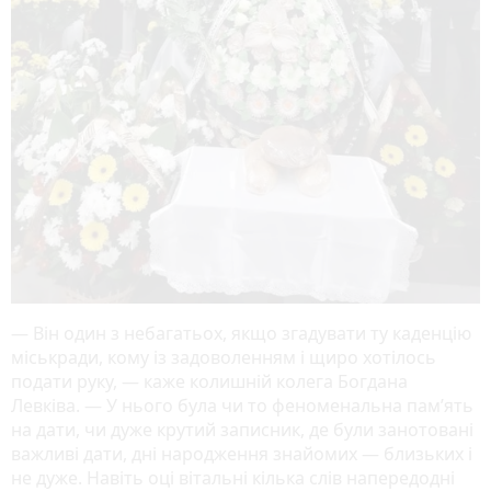
— Він один з небагатьох, якщо згадувати ту каденцію
міськради, кому із задоволенням і щиро хотілось
подати руку, — каже колишній колега Богдана
Левківа. — У нього була чи то феноменальна пам’ять
на дати, чи дуже крутий записник, де були занотовані
важливі дати, дні народження знайомих — близьких і
не дуже. Навіть оці вітальні кілька слів напередодні