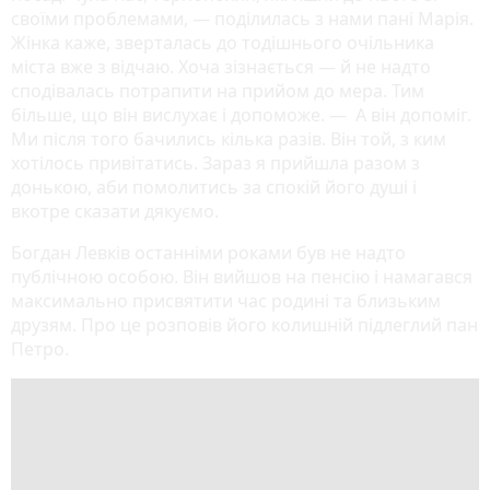
своїми проблемами, — поділилась з нами пані Марія.
Жінка каже, зверталась до тодішнього очільника
міста вже з відчаю. Хоча зізнається — й не надто
сподівалась потрапити на прийом до мера. Тим
більше, що він вислухає і допоможе. — А він допоміг.
Ми після того бачились кілька разів. Він той, з ким
хотілось привітатись. Зараз я прийшла разом з
донькою, аби помолитись за спокій його душі і
вкотре сказати дякуємо.
Богдан Левків останніми роками був не надто
публічною особою. Він вийшов на пенсію і намагався
максимально присвятити час родині та близьким
друзям. Про це розповів його колишній підлеглий пан
Петро.