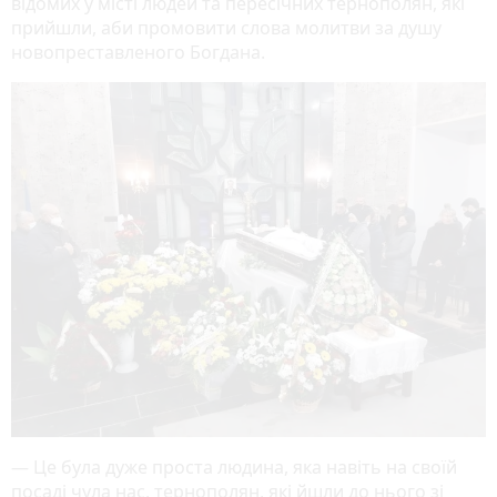
відомих у місті людей та пересічних тернополян, які
прийшли, аби промовити слова молитви за душу
новопреставленого Богдана.
— Це була дуже проста людина, яка навіть на своїй
посаді чула нас, тернополян, які йшли до нього зі