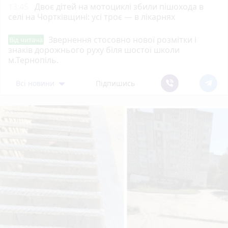
13:45
Двоє дітей на мотоциклі збили пішохода в
селі на Чортківщині: усі троє — в лікарнях
Звернення стосовно нової розмітки і
Від читача
знаків дорожнього руху біля шостої школи
м.Тернопіль.
Всі новини
Підпишись