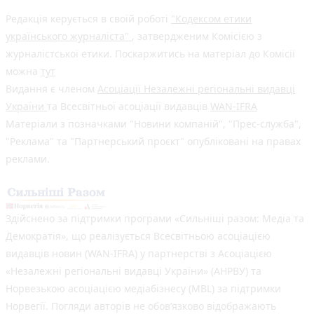
Редакція керується в своїй роботі
"Кодексом етики
українського журналіста"
, затвердженим Комісією з
журналістської етики. Поскаржитись на матеріал до Комісії
можна
тут
Видання є членом
Асоціації Незалежні регіональні видавці
України
та Всесвітньої асоціації видавців
WAN-IFRA
Матеріали з позначками "Новини компаній", "Прес-служба",
"Реклама" та "Партнерський проєкт" опубліковані на правах
реклами.
Здійснено за підтримки програми «Сильніші разом: Медіа та
Демократія», що реалізується Всесвітньою асоціацією
видавців новин (WAN-IFRA) у партнерстві з Асоціацією
«Незалежні регіональні видавці України» (АНРВУ) та
Норвезькою асоціацією медіабізнесу (MBL) за підтримки
Норвегії. Погляди авторів не обов’язково відображають