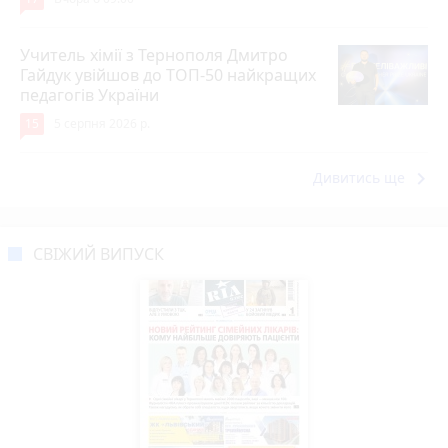
Учитель хімії з Тернополя Дмитро
Гайдук увійшов до ТОП-50 найкращих
педагогів України
15
5 серпня 2026 р.
keyboard_arrow_right
Дивитись ще
СВІЖИЙ ВИПУСК