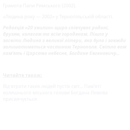
Грамота Папи Римського (2002).
«Людина року — 2002» у Тернопільській області.
Редакція «20 хвилин» щиро співчуває родині,
друзям, колегам та всім городянам. Пішла у
засвіти Людина з великої літери, яка була і завжди
залишатиметься частиною Тернополя. Світла вам
пам’ять і Царство небесне, Богдане Євгеновичу…
Читайте також:
Від втрати таких людей пустіє світ... Пам’яті
колишнього міського голови Богдана Левківа
присвячується