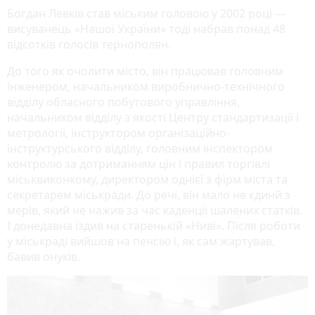
Богдан Левків став міським головою у 2002 році —
висуванець «Нашої України» тоді набрав понад 48
відсотків голосів тернополян.
До того як очолити місто, він працював головним
інженером, начальником виробнично-технічного
відділу обласного побутового управління,
начальником відділу з якості Центру стандартизації і
метрології, інструктором організаційно-
інструктурського відділу, головним інспектором
контролю за дотриманням цін і правил торгівлі
міськвиконкому, директором однієї з фірм міста та
секретарем міськради. До речі, він мало не єдинй з
мерів, який не нажив за час каденції шалених статків.
І донедавна їздив на старенькій «Ниві». Після роботи
у міськраді вийшов на пенсію і, як сам жартував,
бавив онуків.