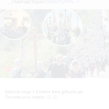
коментують
Найчастіше
81
4 серпня 2026 р.
Хресна хода з Волині вже дійшла до
Почаївської лаври
photo_camera
play_circle_filled