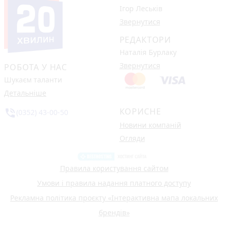
Ігор Леськів
Звернутися
РЕДАКТОРИ
Наталія Бурлаку
Звернутися
РОБОТА У НАС
Шукаєм таланти
Детальніше
КОРИСНЕ
phone_in_talk
(0352) 43-00-50
Новини компаній
Огляди
Правила користування сайтом
Умови і правила надання платного доступу
Рекламна політика проєкту «Інтерактивна мапа локальних
брендів»