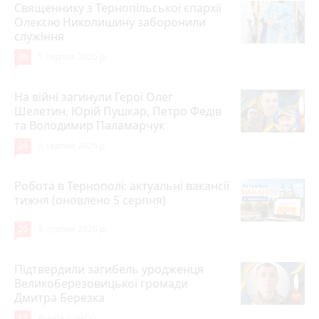
Священнику з Тернопільської єпархії
Олексію Николишину заборонили
служіння
36
5 серпня 2026 р.
На війні загинули Герої Олег
Шелетин, Юрій Пушкар, Петро Федів
та Володимир Паламарчук
24
5 серпня 2026 р.
Робота в Тернополі: актуальні вакансії
тижня (оновлено 5 серпня)
20
5 серпня 2026 р.
Підтвердили загибель уродженця
Великоберезовицької громади
Дмитра Березка
17
Вчора о 09:00