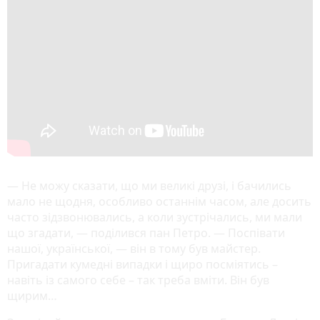
— Не можу сказати, що ми великі друзі, і бачились
мало не щодня, особливо останнім часом, але досить
часто зідзвонювались, а коли зустрічались, ми мали
що згадати, — поділився пан Петро. — Поспівати
нашої, української, — він в тому був майстер.
Пригадати кумедні випадки і щиро посміятись –
навіть із самого себе – так треба вміти. Він був
щирим…