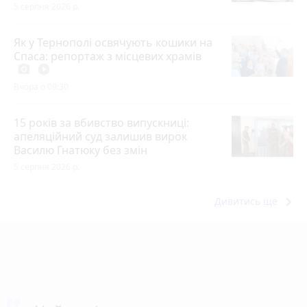
5 серпня 2026 р.
Як у Тернополі освячують кошики на
Спаса: репортаж з місцевих храмів
photo_camera
play_circle_filled
Вчора о 09:30
15 років за вбивство випускниці:
апеляційний суд залишив вирок
Василю Гнатюку без змін
5 серпня 2026 р.
keyboard_arrow_right
Дивитись ще