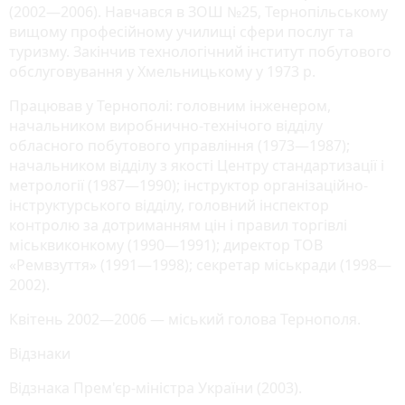
(2002—2006). Навчався в ЗОШ №25, Тернопільському
вищому професійному училищі сфери послуг та
туризму. Закінчив технологічний інститут побутового
обслуговування у Хмельницькому у 1973 р.
Працював у Тернополі: головним інженером,
начальником виробнично-технічого відділу
обласного побутового управління (1973—1987);
начальником відділу з якості Центру стандартизації і
метрології (1987—1990); інструктор організаційно-
інструктурського відділу, головний інспектор
контролю за дотриманням цін і правил торгівлі
міськвиконкому (1990—1991); директор ТОВ
«Ремвзуття» (1991—1998); секретар міськради (1998—
2002).
Квітень 2002—2006 — міський голова Тернополя.
Відзнаки
Відзнака Прем'єр-міністра України (2003).