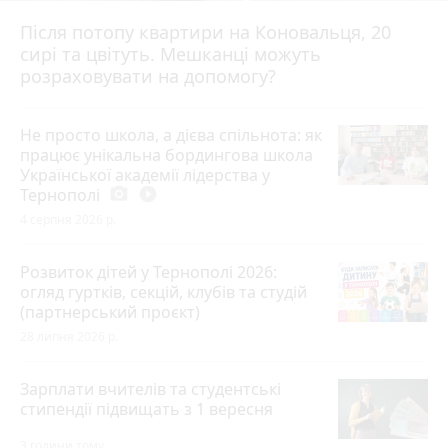
Після потопу квартири на Коновальця, 20
сирі та цвітуть. Мешканці можуть
розраховувати на допомогу?
Не просто школа, а дієва спільнота: як
працює унікальна бордингова школа
Української академії лідерства у
Тернополі
photo_camera
play_circle_filled
4 серпня 2026 р.
Розвиток дітей у Тернополі 2026:
огляд гуртків, секцій, клубів та студій
(партнерський проєкт)
28 липня 2026 р.
Зарплати вчителів та студентські
стипендії підвищать з 1 вересня
3 години тому