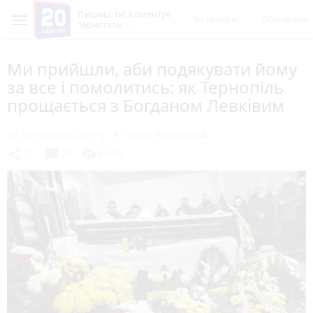
Пишеш ти! Коментує
Всі новини
Обговорен
Тернопіль
Ми прийшли, аби подякувати йому
за все і помолитись: як Тернопіль
прощається з Богданом Левківим
26 листопада 2021 р.
Ірина БЕЛЯКОВА
chat_bubble
share
visibility
17
21
84359