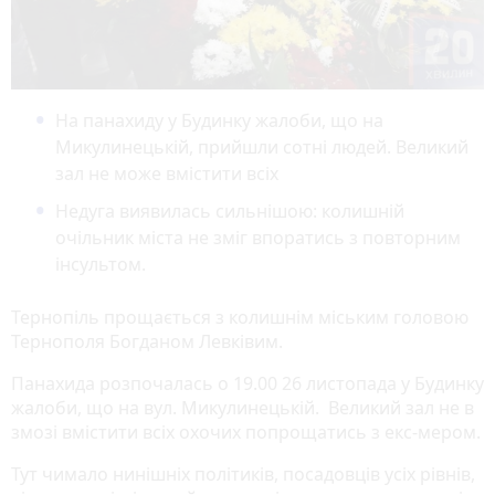
На панахиду у Будинку жалоби, що на
Микулинецькій, прийшли сотні людей. Великий
зал не може вмістити всіх
Недуга виявилась сильнішою: колишній
очільник міста не зміг впоратись з повторним
інсультом.
Тернопіль прощається з колишнім міським головою
Тернополя Богданом Левківим.
Панахида розпочалась о 19.00 26 листопада у Будинку
жалоби, що на вул. Микулинецькій. Великий зал не в
змозі вмістити всіх охочих попрощатись з екс-мером.
Тут чимало нинішніх політиків, посадовців усіх рівнів,