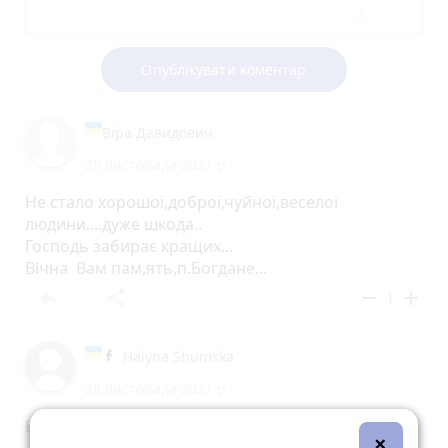
Опублікувати коментар
Віра Давидович
29 листопада 2021 р.
Не стало хорошої,доброї,чуйної,веселої
людини....дуже шкода..
Господь забирає кращих...
Вічна Вам пам,ять,п.Богдане...
reply
share
remove
add
1
Halyna Shumska
28 листопада 2021 р.
Вічна пам'ять...
×