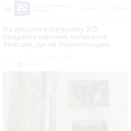
Пишеш ти! Коментує
Всі новини
Обговорен
Тернопіль
На аукціоні в підтримку ЗСУ
продають картини, написані в
Залісцях, що на Тернопільщині
14 липня 2022 р.
Діана Олійник
chat_bubble
share
visibility
0
0
1157