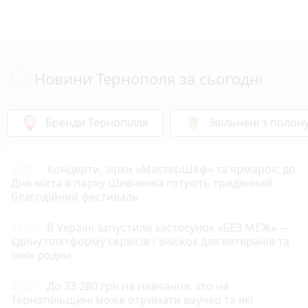
Новини Тернополя за сьогодні
Бренди Тернопілля
Звільнені з полон
22:01
Концерти, зірки «МастерШеф» та ярмарок: до
Дня міста в парку Шевченка готують триденний
благодійний фестиваль
21:00
В Україні запустили застосунок «БЕЗ МЕЖ» —
єдину платформу сервісів і знижок для ветеранів та
їхніх родин
20:00
До 33 280 грн на навчання: хто на
Тернопільщині може отримати ваучер та які