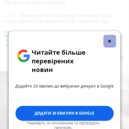
професії можна опанувати
19:05
Ламали ребра, катували і вимагали гроші:
чому справа Борщівського ТЦК зависла в суді
Звернення стосовно нової розмітки і
Від читача
×
знаків дорожнього руху біля шостої школи
м.Тернопіль.
Читайте більше
Всі новини
Підпишись
перевірених
новин
Додайте 20 хвилин до вибраних джерел в Google
ДОДАТИ 20 ХВИЛИН В GOOGLE