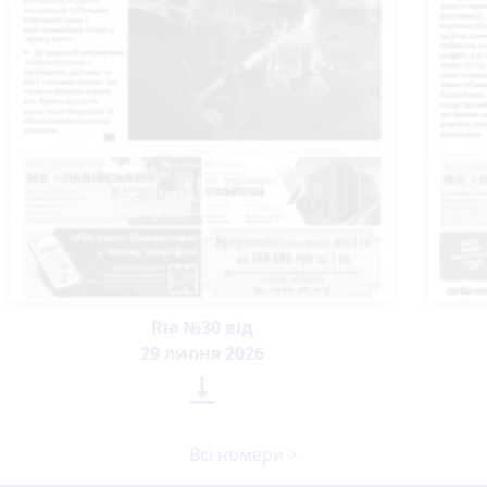
Ria №30 від
29 липня 2026

Всі номери >