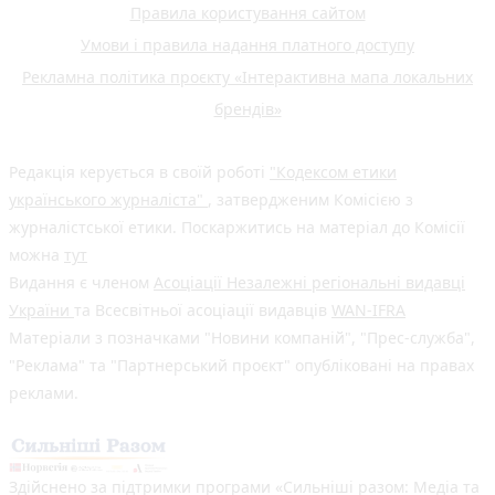
Правила користування сайтом
Умови і правила надання платного доступу
Рекламна політика проєкту «Інтерактивна мапа локальних
брендів»
Редакція керується в своїй роботі
"Кодексом етики
українського журналіста"
, затвердженим Комісією з
журналістської етики. Поскаржитись на матеріал до Комісії
можна
тут
Видання є членом
Асоціації Незалежні регіональні видавці
України
та Всесвітньої асоціації видавців
WAN-IFRA
Матеріали з позначками "Новини компаній", "Прес-служба",
"Реклама" та "Партнерський проєкт" опубліковані на правах
реклами.
Здійснено за підтримки програми «Сильніші разом: Медіа та