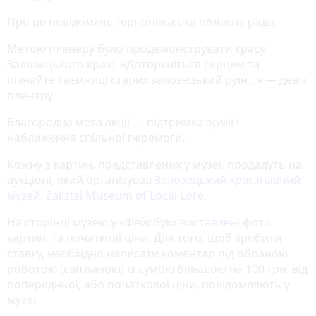
Про це повідомляє Тернопільська обласна рада.
Метою пленеру було продемонструвати красу
Залозецького краю. «Доторкніться серцем та
пізнайте таємниці старих залозецький руїн…» — девіз
пленеру.
Благородна мета акції — підтримка армії і
наближення спільної перемоги.
Кожну з картин, представлених у музеї, продадуть на
аукціоні, який організував
Залозецький краєзнавчий
музей. Zaliztsi Museum of Local Lore
.
На сторінці музею у «Фейсбук»
виставлені
фото
картин, та початкові ціни. Для того, щоб зробити
ставку, необхідно написати коментар під обраною
роботою (світлиною) із сумою більшою на 100 грн. від
попередньої, або початкової ціни, повідомляють у
музеї.