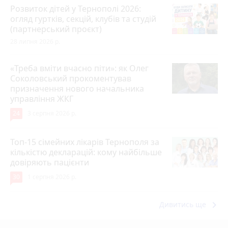
Розвиток дітей у Тернополі 2026:
огляд гуртків, секцій, клубів та студій
(партнерський проєкт)
28 липня 2026 р.
«Треба вміти вчасно піти»: як Олег
Соколовський прокоментував
призначення нового начальника
управління ЖКГ
24
3 серпня 2026 р.
Топ-15 сімейних лікарів Тернополя за
кількістю декларацій: кому найбільше
довіряють пацієнти
30
1 серпня 2026 р.
keyboard_arrow_right
Дивитись ще