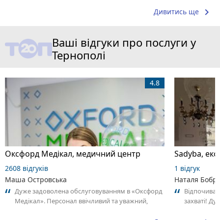
keyboard_arrow_right
Дивитись ще
Ваші відгуки про послуги у
Тернополі
4.8
Оксфорд Медікал, медичний центр
Sadyba, еко
2608 відгуків
1 відгук
Маша Островська
Наталя Бобр
Дуже задоволена обслуговуванням в «Оксфорд
Відпочивала
Медікал». Персонал ввічливий та уважний,
захваті! Ду
адміністратори швидко допомогли із...
дровах та ч