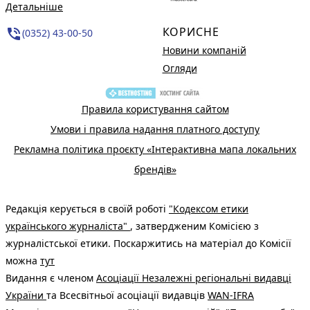
Детальніше
КОРИСНЕ
phone_in_talk
(0352) 43-00-50
Новини компаній
Огляди
Правила користування сайтом
Умови і правила надання платного доступу
Рекламна політика проєкту «Інтерактивна мапа локальних
брендів»
Редакція керується в своїй роботі
"Кодексом етики
українського журналіста"
, затвердженим Комісією з
журналістської етики. Поскаржитись на матеріал до Комісії
можна
тут
Видання є членом
Асоціації Незалежні регіональні видавці
України
та Всесвітньої асоціації видавців
WAN-IFRA