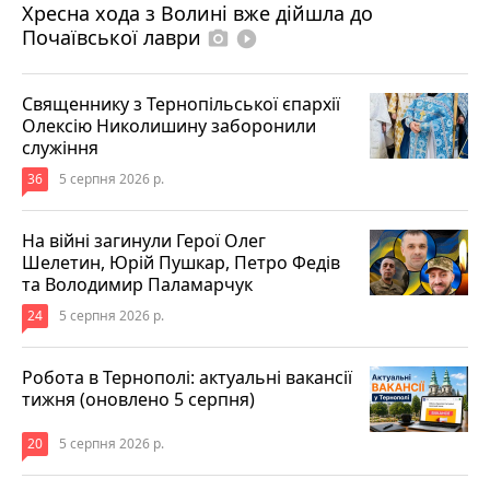
Хресна хода з Волині вже дійшла до
Почаївської лаври
photo_camera
play_circle_filled
Священнику з Тернопільської єпархії
Олексію Николишину заборонили
служіння
36
5 серпня 2026 р.
На війні загинули Герої Олег
Шелетин, Юрій Пушкар, Петро Федів
та Володимир Паламарчук
24
5 серпня 2026 р.
Робота в Тернополі: актуальні вакансії
тижня (оновлено 5 серпня)
20
5 серпня 2026 р.