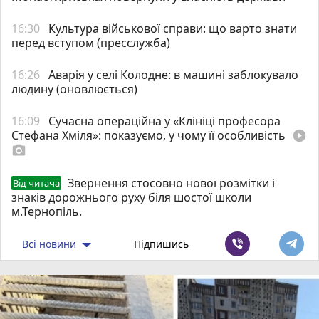
16:30
Культура військової справи: що варто знати
перед вступом (пресслужба)
16:26
Аварія у селі Колодне: в машині заблокувало
людину (оновлюється)
16:09
Сучасна операційна у «Клініці професора
Стефана Хміля»: показуємо, у чому її особливість
play_circle_filled
photo_camera
Звернення стосовно нової розмітки і
Від читача
знаків дорожнього руху біля шостої школи
м.Тернопіль.
Всі новини
Підпишись