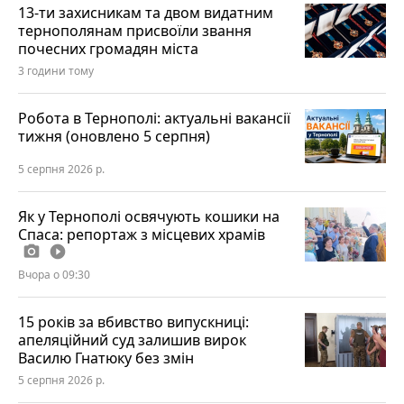
13-ти захисникам та двом видатним
тернополянам присвоїли звання
почесних громадян міста
3 години тому
Робота в Тернополі: актуальні вакансії
тижня (оновлено 5 серпня)
5 серпня 2026 р.
Як у Тернополі освячують кошики на
Спаса: репортаж з місцевих храмів
photo_camera
play_circle_filled
Вчора о 09:30
15 років за вбивство випускниці:
апеляційний суд залишив вирок
Василю Гнатюку без змін
5 серпня 2026 р.