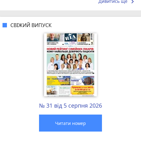
бджолина..
keyboard_arrow_right
Дивитись ще
СВІЖИЙ ВИПУСК
№ 31 від 5 серпня 2026
Читати номер