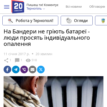
Пишеш ти! Коментує
Всі новини
Обговорен
Тернопіль
Робота у Тернополі!
Огляди
На Бандери не гріють батареї -
люди просять індивідуального
опалення
11 січня 2017 р.
20 хвилин
chat_bubble
share
visibility
1
1
518