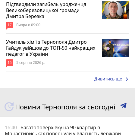
Підтвердили загибель уродженця
Великоберезовицької громади
Дмитра Березка
17
Вчора о 09:00
Учитель хімії з Тернополя Дмитро
Гайдук увійшов до ТОП-50 найкращих
педагогів України
15
5 серпня 2026 р.
keyboard_arrow_right
Дивитись ще
Новини Тернополя за сьогодні
16:40
Багатоповерхівку на 90 квартир в
Монастириськах повернули у власність держави