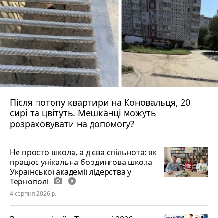
Після потопу квартири на Коновальця, 20
сирі та цвітуть. Мешканці можуть
розраховувати на допомогу?
Не просто школа, а дієва спільнота: як
працює унікальна бордингова школа
Української академії лідерства у
Тернополі
photo_camera
play_circle_filled
4 серпня 2026 р.