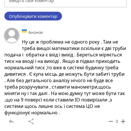
Опублікувати коментар
Анонім
Ну це ж проблема не одного року . Там не
треба вищої математики оскільки є дві труби
подача і обратка є вхід і вихід . Береться міряється
тиск на вході і на виході . Якщо в підвал приходить
нормальний тиск ,то вже в системі будинку треба
дивитися . Є купа місць де можуть бути забиті труби
. Але без детального аналізу нічого не буде все
треба розручувати , ставити манометри,щось
міняти ну і так далі . На мою думку тут може бути так
,що на 9 поверсі коли ставили ІО повирізали ,з
системи щось лишнє ось і система ЦО не
функціонує нормально .
reply
share
remove
add
0