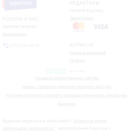
РЕДАКТОРИ
Наталія Бурлаку
Звернутися
РОБОТА У НАС
Шукаєм таланти
Детальніше
КОРИСНЕ
phone_in_talk
(0352) 43-00-50
Новини компаній
Огляди
Правила користування сайтом
Умови і правила надання платного доступу
Рекламна політика проєкту «Інтерактивна мапа локальних
брендів»
Редакція керується в своїй роботі
"Кодексом етики
українського журналіста"
, затвердженим Комісією з