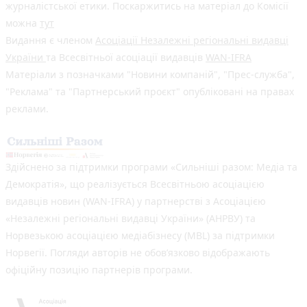
журналістської етики. Поскаржитись на матеріал до Комісії
можна
тут
Видання є членом
Асоціації Незалежні регіональні видавці
України
та Всесвітньої асоціації видавців
WAN-IFRA
Матеріали з позначками "Новини компаній", "Прес-служба",
"Реклама" та "Партнерський проєкт" опубліковані на правах
реклами.
Здійснено за підтримки програми «Сильніші разом: Медіа та
Демократія», що реалізується Всесвітньою асоціацією
видавців новин (WAN-IFRA) у партнерстві з Асоціацією
«Незалежні регіональні видавці України» (АНРВУ) та
Норвезькою асоціацією медіабізнесу (MBL) за підтримки
Норвегії. Погляди авторів не обов’язково відображають
офіційну позицію партнерів програми.