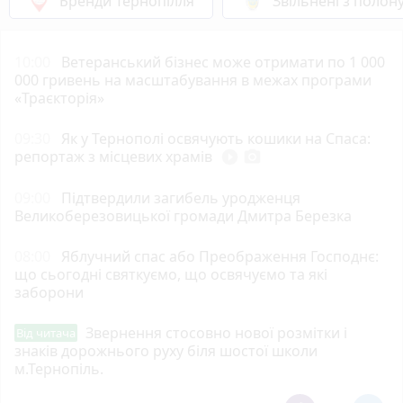
Бренди Тернопілля
Звільнені з полон
10:00
Ветеранський бізнес може отримати по 1 000
000 гривень на масштабування в межах програми
«Траєкторія»
09:30
Як у Тернополі освячують кошики на Спаса:
репортаж з місцевих храмів
play_circle_filled
photo_camera
09:00
Підтвердили загибель уродженця
Великоберезовицької громади Дмитра Березка
08:00
Яблучний спас або Преображення Господнє:
що сьогодні святкуємо, що освячуємо та які
заборони
Звернення стосовно нової розмітки і
Від читача
знаків дорожнього руху біля шостої школи
м.Тернопіль.