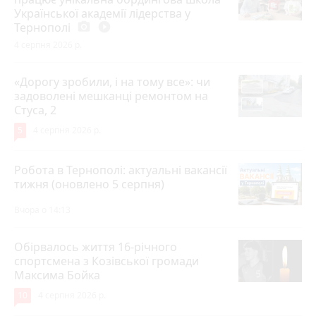
Української академії лідерства у
Тернополі
photo_camera
play_circle_filled
4 серпня 2026 р.
«Дорогу зробили, і на тому все»: чи
задоволені мешканці ремонтом на
Стуса, 2
5
4 серпня 2026 р.
Робота в Тернополі: актуальні вакансії
тижня (оновлено 5 серпня)
Вчора о 14:13
Обірвалось життя 16-річного
спортсмена з Козівської громади
Максима Бойка
10
4 серпня 2026 р.