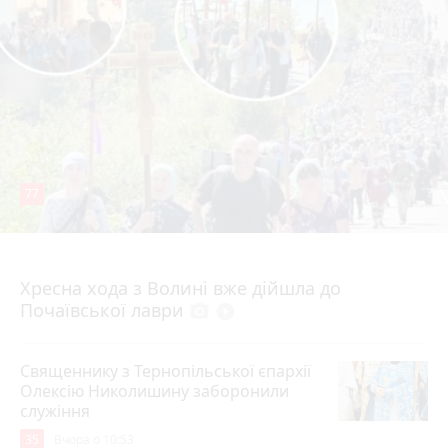
77
4 серпня 2026 р.
Хресна хода з Волині вже дійшла до
Почаївської лаври
photo_camera
play_circle_filled
Священнику з Тернопільської єпархії
Олексію Николишину заборонили
служіння
35
Вчора о 10:53