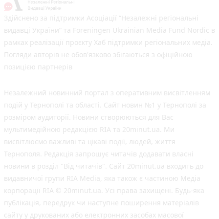
Здійснено за підтримки Асоціації “Незалежні регіональні
видавці України” та Foreningen Ukrainian Media Fund Nordic в
рамках реалізації проєкту Хаб підтримки регіональних медіа.
Погляди авторів не обов'язково збігаються з офіційною
позицією партнерів
Незалежний новинний портал з оперативним висвітленням
подій у Тернополі та області. Сайт новин №1 у Тернополі за
розміром аудиторії. Новини створюються для Вас
мультимедійною редакцією RIA та 20minut.ua. Ми
висвітлюємо важливі та цікаві події, людей, життя
Тернополя. Редакція запрошує читачів додавати власні
новини в розділ "Від читачів". Сайт 20minut.ua входить до
видавничої групи RIA Media, яка також є частиною Медіа
корпорації RIA © 20minut.ua. Усі права захищені. Будь-яка
публiкацiя, передрук чи наступне поширення матеріалів
сайту у друкованих або електронних засобах масової