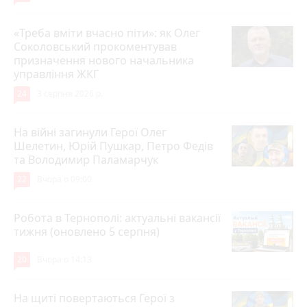
«Треба вміти вчасно піти»: як Олег
Соколовський прокоментував
призначення нового начальника
управління ЖКГ
24
3 серпня 2026 р.
На війні загинули Герої Олег
Шелетин, Юрій Пушкар, Петро Федів
та Володимир Паламарчук
22
Вчора о 09:00
Робота в Тернополі: актуальні вакансії
тижня (оновлено 5 серпня)
20
Вчора о 14:13
На щиті повертаються Герої з