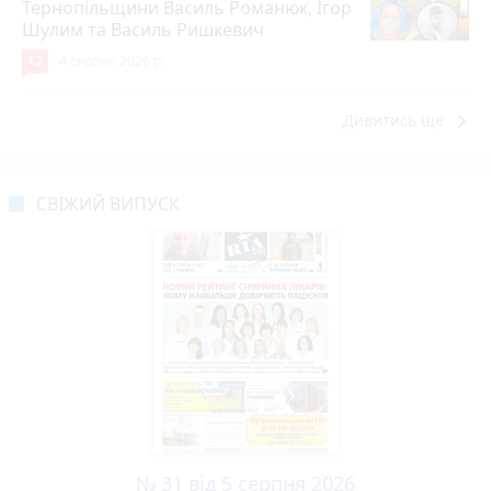
Тернопільщини Василь Романюк, Ігор
Шулим та Василь Ришкевич
12
4 серпня 2026 р.
keyboard_arrow_right
Дивитись ще
СВІЖИЙ ВИПУСК
№ 31 від 5 серпня 2026