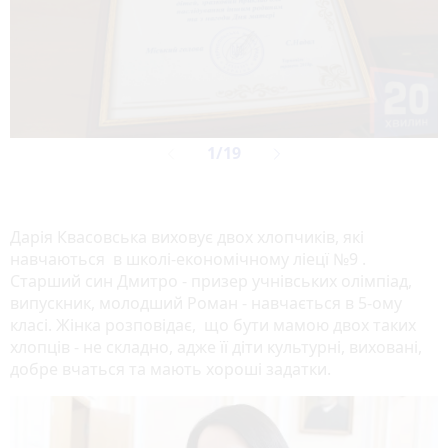
Дарія Квасовська виховує двох хлопчиків, які
навчаються в школі-економічному ліецї №9 .
Старший син Дмитро - призер учнівських олімпіад,
випускник, молодший Роман - навчається в 5-ому
класі. Жінка розповідає, що бути мамою двох таких
хлопців - не складно, адже її діти культурні, виховані,
добре вчаться та мають хороші задатки.