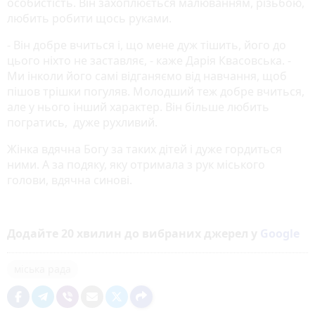
особистість. Він захоплюється малюванням, різьбою,
любить робити щось руками.
- Він добре вчиться і, що мене дуж тішить, його до
цього ніхто не заставляє, - каже Дарія Квасовська. -
Ми інколи його самі відганяємо від навчання, щоб
пішов трішки погуляв. Молодший теж добре вчиться,
але у нього інший характер. Він більше любить
погратись, дуже рухливий.
Жінка вдячна Богу за таких дітей і дуже гордиться
ними. А за подяку, яку отримала з рук міського
голови, вдячна синові.
Додайте 20 хвилин до вибраних джерел у
Google
міська рада