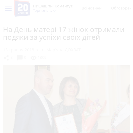
Пишеш ти! Коментує
Всі новини
Обговорен
Тернопіль
На День матері 17 жінок отримали
подяки за успіхи своїх дітей
13 травня 2018 р.
Мар'яна ДОХВАТ
chat_bubble
share
visibility
8
0
1309