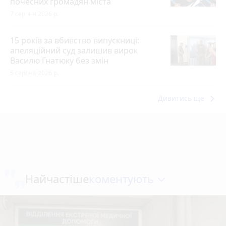
почесних громадян міста
7 серпня 2026 р.
15 років за вбивство випускниці:
апеляційний суд залишив вирок
Василю Гнатюку без змін
5 серпня 2026 р.
keyboard_arrow_right
Дивитись ще
коментують
Найчастіше