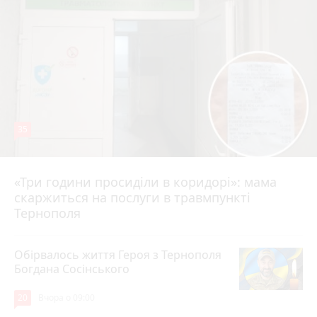
35
«Три години просиділи в коридорі»: мама
Вчора о 13:05
скаржиться на послуги в травмпункті
Тернополя
Обірвалось життя Героя з Тернополя
Богдана Сосінського
20
Вчора о 09:00