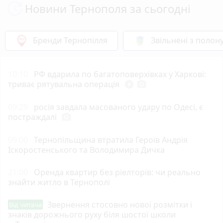
Новини Тернополя за сьогодні
Бренди Тернопілля
Звільнені з полон
10:10
РФ вдарила по багатоповерхівках у Харкові:
триває рятувальна операція
play_circle_filled
photo_camera
09:29
росія завдала масованого удару по Одесі, є
постраждалі
photo_camera
09:00
Тернопільщина втратила Героїв Андрія
Іскоростенського та Володимира Дичка
21:00
Оренда квартир без ріелторів: чи реально
знайти житло в Тернополі
Звернення стосовно нової розмітки і
Від читача
знаків дорожнього руху біля шостої школи