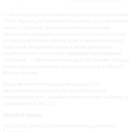
— На місці події працювали патрульні та вибухотехнік
ГУНП. Під час обстеження встановили, що небезпеки
немає — предмет виявився дитячими речами.
Закликаємо громадян не залишати особисті речі без
нагляду в публічних місцях, адже в нинішніх умовах
будь-який невідомий предмет може викликати
занепокоєння та потребує перевірки відповідними
службами, — прокоментувала для «20 хвилин» старша
інспекторка управління патрульної поліції в області
Віталія Щупляк.
Якщо ви помітили підозрілий предмет: не
наближайтеся до нього, не торкайтеся та не
переміщуйте його, негайно повідомте про знахідку за
номерами 102 або 112.
Читайте також:
Рештки тіл двох людей виявили прикордонники у