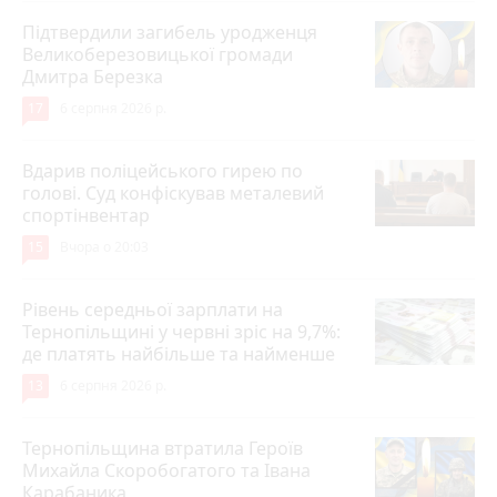
Підтвердили загибель уродженця
Великоберезовицької громади
Дмитра Березка
17
6 серпня 2026 р.
Вдарив поліцейського гирею по
голові. Суд конфіскував металевий
спортінвентар
15
Вчора о 20:03
Рівень середньої зарплати на
Тернопільщині у червні зріс на 9,7%:
де платять найбільше та найменше
13
6 серпня 2026 р.
Тернопільщина втратила Героїв
Михайла Скоробогатого та Івана
Карабаника