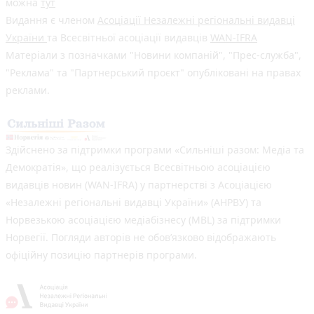
можна
тут
Видання є членом
Асоціації Незалежні регіональні видавці
України
та Всесвітньої асоціації видавців
WAN-IFRA
Матеріали з позначками "Новини компаній", "Прес-служба",
"Реклама" та "Партнерський проєкт" опубліковані на правах
реклами.
Здійснено за підтримки програми «Сильніші разом: Медіа та
Демократія», що реалізується Всесвітньою асоціацією
видавців новин (WAN-IFRA) у партнерстві з Асоціацією
«Незалежні регіональні видавці України» (АНРВУ) та
Норвезькою асоціацією медіабізнесу (MBL) за підтримки
Норвегії. Погляди авторів не обов’язково відображають
офіційну позицію партнерів програми.