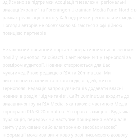
Здійснено за підтримки Асоціації “Незалежні регіональні
видавці України” та Foreningen Ukrainian Media Fund Nordic в
рамках реалізації проєкту Хаб підтримки регіональних медіа.
Погляди авторів не обов'язково збігаються з офіційною
позицією партнерів
Незалежний новинний портал з оперативним висвітленням
подій у Тернополі та області. Сайт новин №1 у Тернополі за
розміром аудиторії. Новини створюються для Вас
мультимедійною редакцією RIA та 20minut.ua. Ми
висвітлюємо важливі та цікаві події, людей, життя
Тернополя. Редакція запрошує читачів додавати власні
новини в розділ "Від читачів". Сайт 20minut.ua входить до
видавничої групи RIA Media, яка також є частиною Медіа
корпорації RIA © 20minut.ua. Усі права захищені. Будь-яка
публiкацiя, передрук чи наступне поширення матеріалів
сайту у друкованих або електронних засобах масової
інформації можлива винятково у разі письмового дозволу