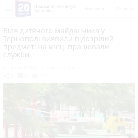
Пишеш ти! Коментує
Всі новини
Обговорен
Тернопіль
Біля дитячого майданчика у
Тернополі виявили підозрілий
предмет: на місці працювали
служби
6 червня 2026 р.
Поліна Дайнега
chat_bubble
share
visibility
0
0
270