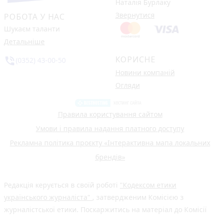
Наталія Бурлаку
Звернутися
РОБОТА У НАС
Шукаєм таланти
Детальніше
КОРИСНЕ
phone_in_talk
(0352) 43-00-50
Новини компаній
Огляди
Правила користування сайтом
Умови і правила надання платного доступу
Рекламна політика проєкту «Інтерактивна мапа локальних
брендів»
Редакція керується в своїй роботі
"Кодексом етики
українського журналіста"
, затвердженим Комісією з
журналістської етики. Поскаржитись на матеріал до Комісії