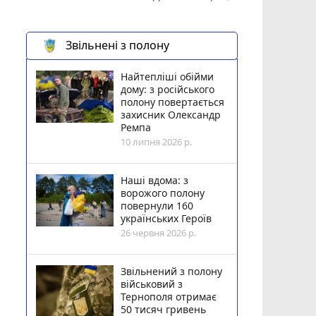
Звільнені з полону
Найтепліші обійми
дому: з російського
полону повертається
захисник Олександр
Ремпа
10 липня 2026 р.
Наші вдома: з
ворожого полону
повернули 160
українських Героїв
26 червня 2026 р.
Звільнений з полону
військовий з
Тернополя отримає
50 тисяч гривень