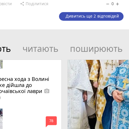
овісти
Поділитися
0
share
remove
add
Дивитись ще 2 відповідей
ють
читають
поширюють
ресна хода з Волині
же дійшла до
очаївської лаври
photo_camera
lled
mode_comment
78