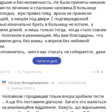
душие и бесчеловечность. Не были приняты никакие
ия по лечению и спасению человека.В больнице
олодно, муж привез плед, врачи не принесли
щей, а кинули под двери. С подтвержденной
ью изначально брать в больницу не хотели, а
или домой, и лишь только тогда, когда стало совсем
, положили в реанимацию. Мы вам благодарны, что
авили дочь без мамы, а внуков без любимой
ки.
опомнитесь, никто вас спасать не собирается, даже
 воды не подадут.Помощи не ждите, вся надежда на
Читати далі
Сидите дома, берегите себя и своих близких!!!
овісти
Поділитися
0
share
remove
add
Оксана Володимирівна
Алена Ковальчук
reply
13 травня 2020 р.
Чоловікові і продавцеві тільки вчора зробили тести
... А ще 9го поставили діагнози. Багато хто жаліється
на реанімаційне відділення. Кажуть, що відношення,