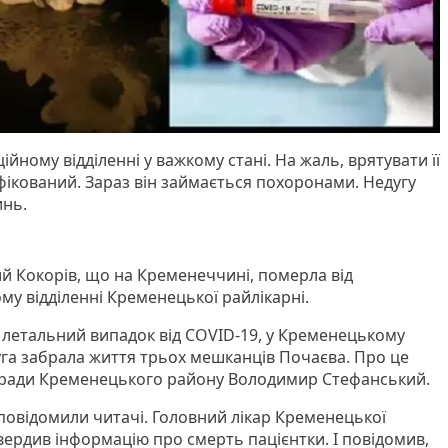
йному відділенні у важкому стані. На жаль, врятувати її
фікований. Зараз він займається похоронами. Недугу
инь.
ий Кокорів, що на Кременеччині, померла від
му відділенні Кременецької райлікарні.
 летальний випадок від COVID-19, у Кременецькому
уга забрала життя трьох мешканців Почаєва. Про це
 ради Кременецького району Володимир Стефанський.
повідомили читачі. Головний лікар Кременецької
твердив інформацію про смерть пацієнтки. І повідомив,