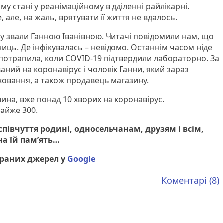
у стані у реанімаційному відділенні райлікарні.
але, на жаль, врятувати її життя не вдалось.
у звали Ганною Іванівною. Читачі повідомили нам, що
иць. Де інфікувалась – невідомо. Останнім часом ніде
 потрапила, коли COVID-19 підтвердили лабораторно. За
ний на коронавірус і чоловік Ганни, який зараз
ховання, а також продавець магазину.
алина, вже понад 10 хворих на коронавірус.
майже 300.
півчуття родині, односельчанам, друзям і всім,
на їй пам’ять…
браних джерел у
Google
Коментарі (8)