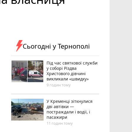
Сьогодні у Тернополі
Під час святкової служби
у соборі Різдва
Христового дівчині
викликали «швидку»
9 годин тому
У Кременці зіткнулися
дві автівки —
постраждали і водії, і
пасажири
11 годин тому