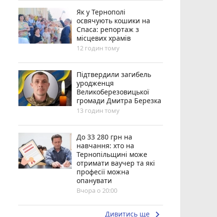
Як у Тернополі
освячують кошики на
Спаса: репортаж з
місцевих храмів
12 годин тому
Підтвердили загибель
уродженця
Великоберезовицької
громади Дмитра Березка
13 годин тому
До 33 280 грн на
навчання: хто на
Тернопільщині може
отримати ваучер та які
професії можна
опанувати
Вчора о 20:00
keyboard_arrow_right
Дивитись ще