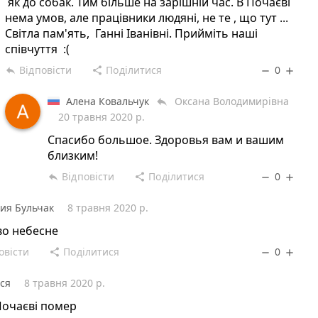
як до собак. Тим більше на зарішній час. В Почаєві
нема умов, але працівники людяні, не те , що тут ...
Світла пам'ять, Ганні Іванівні. Прийміть наші
співчуття :(
Відповісти
Поділитися
0
reply
share
remove
add
Алена Ковальчук
Оксана Володимирівна
reply
20 травня 2020 р.
Спасибо большое. Здоровья вам и вашим
близким!
Відповісти
Поділитися
0
reply
share
remove
add
ия Бульчак
8 травня 2020 р.
во небесне
овісти
Поділитися
0
share
remove
add
ся
8 травня 2020 р.
Почаєві помер