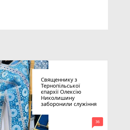
Священнику з
Тернопільської
єпархії Олексію
Николишину
заборонили служіння
mode_comment
36