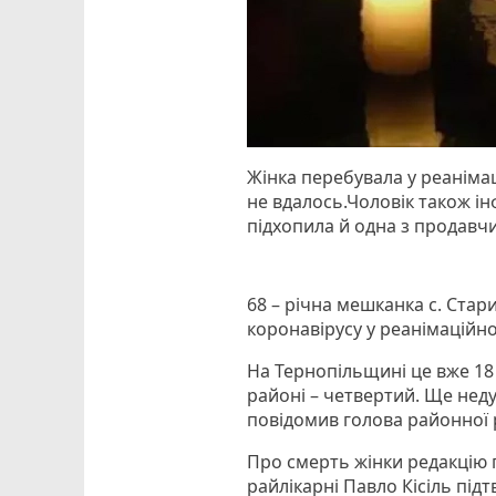
Жінка перебувала у реанімаці
не вдалось.Чоловік також ін
підхопила й одна з продавч
68 – річна мешканка с. Стар
коронавірусу у реанімаційно
На Тернопільщині це вже 18
районі – четвертий. Ще нед
повідомив голова районної
Про смерть жінки редакцію 
райлікарні Павло Кісіль під