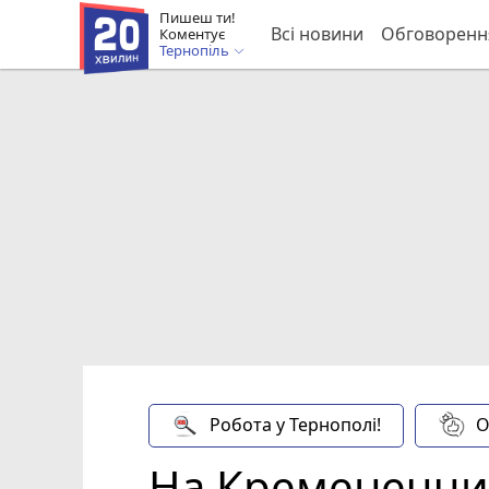
Пишеш ти!
Всі новини
Обговоренн
Коментує
Тернопіль
Робота у Тернополі!
О
На Кременеччин