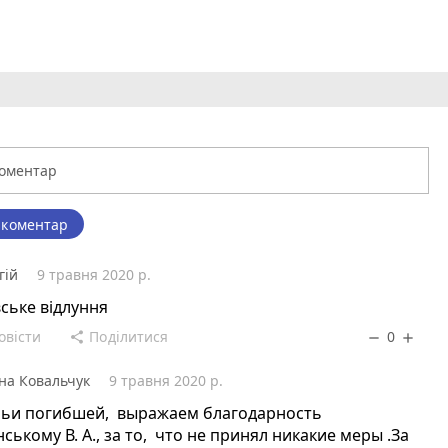
 коментар
гій
9 травня 2020 р.
ське відлуння
овісти
Поділитися
0
share
remove
add
на Ковальчук
9 травня 2020 р.
мьи погибшей, выражаем благодарность
ському В. А., за то, что не принял никакие меры .За