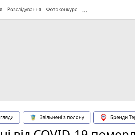
...
я
Розслідування
Фотоконкурс
гляди
Звільнені з полону
Бренди Те
і від COVID-19 помер