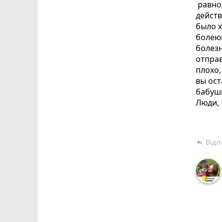
равно
действ
было х
болею
болезн
отправ
плохо
вы ост
бабуш
Люди, 
кружку
себя. 
Відп
reply