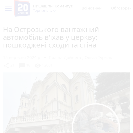
Пишеш ти! Коментує
Всі новини
Обговорен
Тернопіль
На Острозького вантажний
автомобіль в'їхав у церкву:
пошкоджені сходи та стіна
15 вересня 2024 р.
Поліна Дайнега
,
Ольга Турчак
chat_bubble
share
visibility
21
18
12081