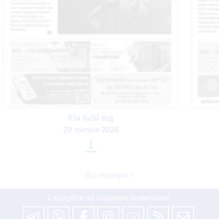
Ria №30 від
29 липня 2026

Всі номери >
Слідкуйте за нашими новинами