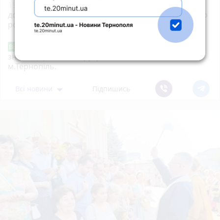
15:35
Вступники почали отримувати рекомендації
до зарахування на бакалаврат: як перевірити та що
робити далі
Звернення стосовно нової розмітки і
Від читача
знаків дорожнього руху біля шостої школи
м.Тернопіль.
Всі новини
Підпишись