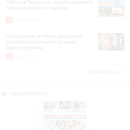
Робота в Тернополі: актуальні вакансії
тижня (оновлено 5 серпня)
20
Вчора о 14:13
Підтвердили загибель уродженця
Великоберезовицької громади
Дмитра Березка
15
6 годин тому
keyboard_arrow_right
Дивитись ще
СВІЖИЙ ВИПУСК