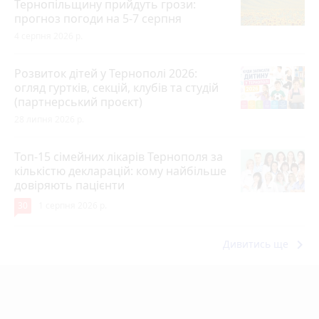
Тернопільщину прийдуть грози:
прогноз погоди на 5-7 серпня
4 серпня 2026 р.
Розвиток дітей у Тернополі 2026:
огляд гуртків, секцій, клубів та студій
(партнерський проєкт)
28 липня 2026 р.
Топ-15 сімейних лікарів Тернополя за
кількістю декларацій: кому найбільше
довіряють пацієнти
30
1 серпня 2026 р.
keyboard_arrow_right
Дивитись ще