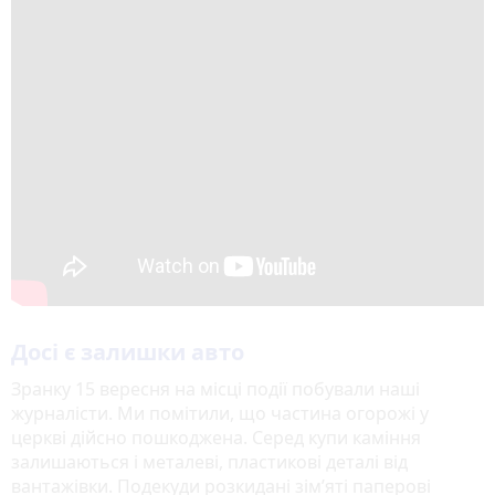
Досі є залишки авто
Зранку 15 вересня на місці події побували наші
журналісти. Ми помітили, що частина огорожі у
церкві дійсно пошкоджена. Серед купи каміння
залишаються і металеві, пластикові деталі від
вантажівки. Подекуди розкидані зім’яті паперові