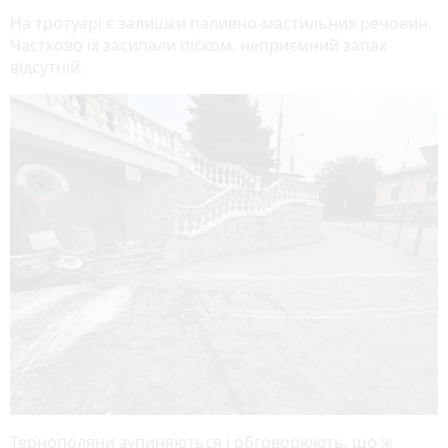
На тротуарі є залишки паливно-мастильних речовин.
Частково їх засипали піском, неприємний запах
відсутній.
Тернополяни зупиняються і обговорюють, що ж