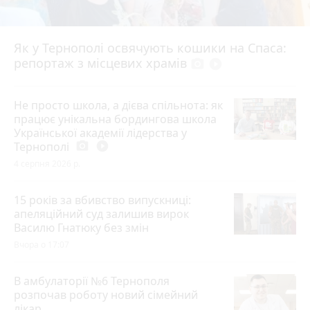
Як у Тернополі освячують кошики на Спаса:
репортаж з місцевих храмів
photo_camera
play_circle_filled
Не просто школа, а дієва спільнота: як
працює унікальна бордингова школа
Української академії лідерства у
Тернополі
photo_camera
play_circle_filled
4 серпня 2026 р.
15 років за вбивство випускниці:
апеляційний суд залишив вирок
Василю Гнатюку без змін
Вчора о 17:07
В амбулаторії №6 Тернополя
розпочав роботу новий сімейний
лікар