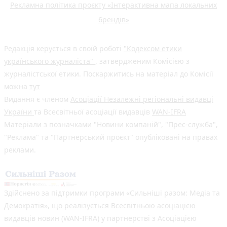
Рекламна політика проєкту «Інтерактивна мапа локальних
брендів»
Редакція керується в своїй роботі
"Кодексом етики
українського журналіста"
, затвердженим Комісією з
журналістської етики. Поскаржитись на матеріал до Комісії
можна
тут
Видання є членом
Асоціації Незалежні регіональні видавці
України
та Всесвітньої асоціації видавців
WAN-IFRA
Матеріали з позначками "Новини компаній", "Прес-служба",
"Реклама" та "Партнерський проєкт" опубліковані на правах
реклами.
Здійснено за підтримки програми «Сильніші разом: Медіа та
Демократія», що реалізується Всесвітньою асоціацією
видавців новин (WAN-IFRA) у партнерстві з Асоціацією