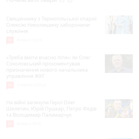
photo_camera
play_circle_filled
Священнику з Тернопільської єпархії
Олексію Николишину заборонили
служіння
36
Вчора о 10:53
«Треба вміти вчасно піти»: як Олег
Соколовський прокоментував
призначення нового начальника
управління ЖКГ
24
3 серпня 2026 р.
На війні загинули Герої Олег
Шелетин, Юрій Пушкар, Петро Федів
та Володимир Паламарчук
23
Вчора о 09:00