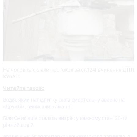
На чоловіка склали протокол за ст.124( вчинення ДТП)
КУпАП.
Читайте також:
Водія, який напідпитку скоїв смертельну аварію на
«Дружбі», виписали з лікарні
Біля Смиківців сталась аварія: у важкому стані 20-ти
річний водій
Аварія у Білій: волонтерка Любов Макара загинула, а