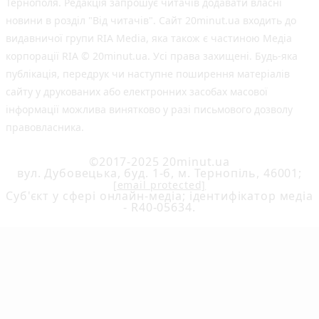
Тернополя. Редакція запрошує читачів додавати власні
новини в розділ "Від читачів". Сайт 20minut.ua входить до
видавничої групи RIA Media, яка також є частиною Медіа
корпорації RIA © 20minut.ua. Усі права захищені. Будь-яка
публiкацiя, передрук чи наступне поширення матеріалів
сайту у друкованих або електронних засобах масової
інформації можлива винятково у разі письмового дозволу
правовласника.
©2017-2025 20minut.ua
вул. Дубовецька, буд. 1-б, м. Тернопіль, 46001;
[email protected]
Cуб'єкт у сфері онлайн-медіа; ідентифікатор медіа
- R40-05634.