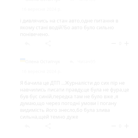
16 вересня 2024 р.
і дивлячись на стан авто,одне питання в
якому стані водій?Бо авто було сильно
понівечено.
reply
share
remove
add
0
Олена Остапчук
Читач95
reply
16 вересня 2024 р.
Я бачила це ДТП ...Журналісти до сих пір не
навчились писати правду,це була не фура,це
був бус синій,передка там не було вже ,я
думаю,що через погодні умови і погану
видимість його знесло,бо була злива
сильна,щей темно дуже
reply
share
remove
add
0