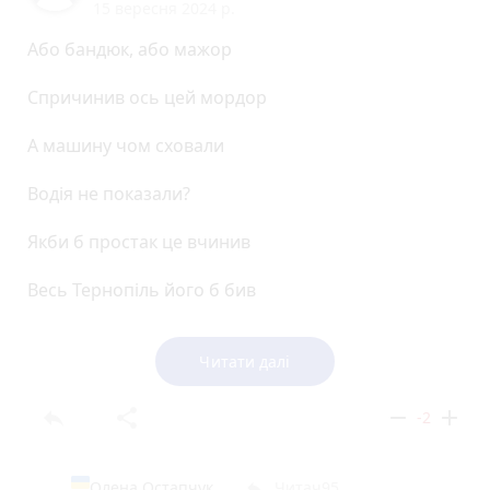
15 вересня 2024 р.
Або бандюк, або мажор
Спричинив ось цей мордор
А машину чом сховали
Водія не показали?
Якби б простак це вчинив
Весь Тернопіль його б бив
Сумно від такої оказії.
Читати далі
reply
share
remove
add
-2
Олена Остапчук
Читач95
reply