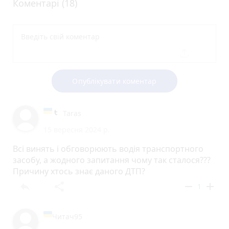
Коментарі (18)
Опублікувати коментар
Taras
15 вересня 2024 р.
Всі винять і обговорюють водія транспортного
засобу, а жодного запитання чому так сталося???
Причину хтось знає даного ДТП?
reply
share
remove
add
1
Читач95