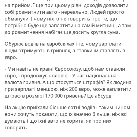
на прийом. І ще при цьому рівні доходів дозволити
собі розмитнити авто - нереально. Людей просто
обманули. І чому ніхто не говорить про те, що
потрібно буде ще заплатити на самій митниці, а там
до розмитнення набігає ще досить кругла сума.
Обурює водіїв на євробляхах і те, чому зарплати
люди отримують в гривнях, а ставки їм ставлять в
євро.
- Ми навіть не країні Євросоюзу, щоб нам ставили
євро, - продовжує чоловік. - У нас національна
валюта гривня. А що стосується штрафів? Як людина
при зарплаті меншою, ніж 200 євро, може заплатити
штраф в розмірі 170 000 гривень? Це абсурд.
На акцію приїхали більше сотні водіїв і таким чином
вони хочуть показати, що їх значно більше, ніж всі
думають і що їхні авто не корита, як про них
говорять.