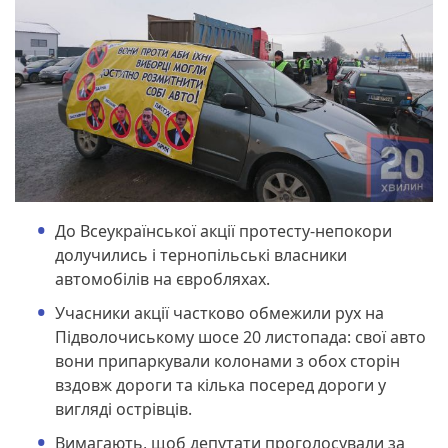
До Всеукраїнської акції протесту-непокори
долучились і тернопільські власники
автомобілів на євробляхах.
Учасники акції частково обмежили рух на
Підволочиському шосе 20 листопада: свої авто
вони припаркували колонами з обох сторін
вздовж дороги та кілька посеред дороги у
вигляді острівців.
Вимагають, щоб депутати проголосували за