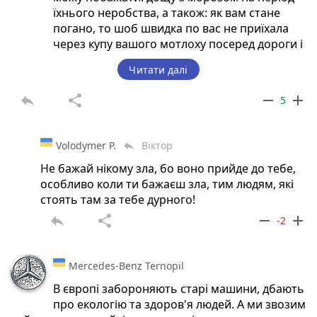
їхнього неробства, а також: як вам стане
погано, то шоб швидка по вас не приїхала
через купу вашого мотлоху посеред дороги і
ви благополучно там здохли!!!
Читати далі
Можливо тоді ми хоч трохи наблизимося до
Європи, тому що там люди мають, бо
reply
share
remove
add
5
працюють.
Volodymer P.
Віктор
reply
Не бажай нікому зла, бо воно прийде до тебе,
особливо коли ти бажаєш зла, тим людям, які
стоять там за тебе дурного!
reply
share
remove
add
-2
Mercedes-Benz Ternopil
В європі забороняють старі машини, дбають
про екологію та здоров'я людей. А ми звозим