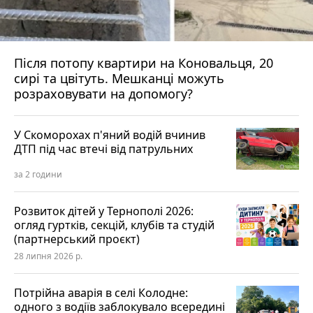
Після потопу квартири на Коновальця, 20
сирі та цвітуть. Мешканці можуть
розраховувати на допомогу?
У Скоморохах п'яний водій вчинив
ДТП під час втечі від патрульних
за 2 години
Розвиток дітей у Тернополі 2026:
огляд гуртків, секцій, клубів та студій
(партнерський проєкт)
28 липня 2026 р.
Потрійна аварія в селі Колодне:
одного з водіїв заблокувало всередині