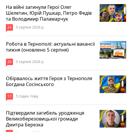
На війні загинули Герої Олег
Шелетин, Юрій Пушкар, Петро Федів
та Володимир Паламарчук
24
5 серпня 2026 р.
Робота в Тернополі: актуальні вакансії
тижня (оновлено 5 серпня)
20
5 серпня 2026 р.
Обірвалось життя Героя з Тернополя
Богдана Сосінського
17
5 годин тому
Підтвердили загибель уродженця
Великоберезовицької громади
Дмитра Березка