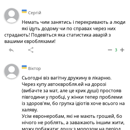
Сергій
Немать чим занятись і перекривають а люди
які їдуть додому чи по справах через них
страдають! Подевіться яка статистика аварій з
вашими євробляхами!
reply
share
remove
add
3
Віктор
Сьогодні віз вагітну дружину в лікарню.
Через купу автоєвробля.ей на дорозі
(вибачте за мат, але це крик душі) простояв
півгодини у пробці, у жінки тепер проблеми
із здоров'ям, бо групка ідіотів хоче всього на
халяву.
Усім евронеробам, які не мають грошей, бо
нічого не роблять, а заважають іншим жити,
можу побажати: дощу з морозом на період