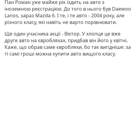
Пан Роман уже майже рік їздить на авто з
іноземною реєстрацією. До того в нього був Daewoo
Lanos, зараз Mazda 6. І те, і те авто - 2004 року, але
різного класу, які навіть не варто порівнювати.
Ще один учасника акції - Віктор. У хлопця це вже
друге авто на євробляхах, придбав він його у квітні.
Каже, що обрав саме євробляхи, бо так вигідніше: за
ті самі гроші можна купити авто вищого класу.