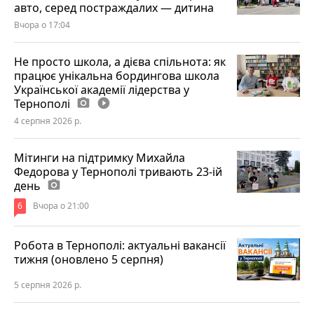
авто, серед постраждалих — дитина
Вчора о 17:04
Не просто школа, а дієва спільнота: як
працює унікальна бордингова школа
Української академії лідерства у
Тернополі
photo_camera
play_circle_filled
4 серпня 2026 р.
Мітинги на підтримку Михайла
Федорова у Тернополі тривають 23-ій
день
photo_camera
6
Вчора о 21:00
Робота в Тернополі: актуальні вакансії
тижня (оновлено 5 серпня)
5 серпня 2026 р.