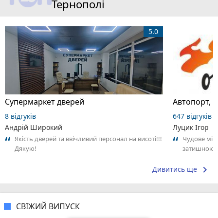
Тернополі
5.0
Супермаркет дверей
Автопорт, 
8 відгуків
647 відгуків
Андрій Широкий
Луцик Ігор
Якість дверей та ввічливий персонал на висоті!!!
Чудове міс
Дякую!
затишною 
відзначити 
keyboard_arrow_right
Дивитись ще
СВІЖИЙ ВИПУСК