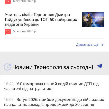
17
6 серпня 2026 р.
Учитель хімії з Тернополя Дмитро
Гайдук увійшов до ТОП-50 найкращих
педагогів України
15
5 серпня 2026 р.
keyboard_arrow_right
Дивитись ще
Новини Тернополя за сьогодні
16:42
У Скоморохах п'яний водій вчинив ДТП під
час втечі від патрульних
16:05
Вступ-2026: прийом документів до військових
навчальних закладів продовжили до 20 серпня