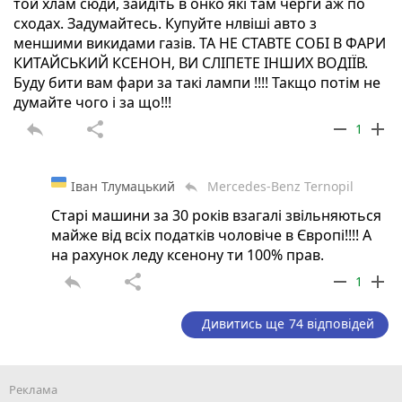
той хлам сюди, зайдіть в онко які там черги аж по
сходах. Задумайтесь. Купуйте нлвіші авто з
меншими викидами газів. ТА НЕ СТАВТЕ СОБІ В ФАРИ
КИТАЙСЬКИЙ КСЕНОН, ВИ СЛІПЕТЕ ІНШИХ ВОДІЇВ.
Буду бити вам фари за такі лампи !!!! Такщо потім не
думайте чого і за що!!!
reply
share
remove
add
1
Іван Тлумацький
Mercedes-Benz Ternopil
reply
Старі машини за 30 років взагалі звільняються
майже від всіх податків чоловіче в Європі!!!! А
на рахунок леду ксенону ти 100% прав.
reply
share
remove
add
1
Дивитись ще 74 відповідей