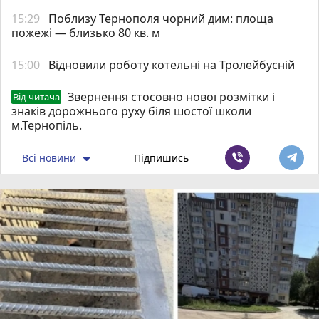
15:29
Поблизу Тернополя чорний дим: площа
пожежі — близько 80 кв. м
15:00
Відновили роботу котельні на Тролейбусній
Звернення стосовно нової розмітки і
Від читача
знаків дорожнього руху біля шостої школи
м.Тернопіль.
Всі новини
Підпишись