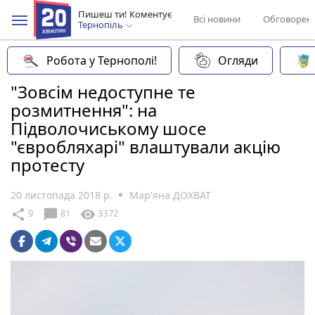
Пишеш ти! Коментує
Всі новини
Обговорен
Тернопіль
Робота у Тернополі!
Огляди
"Зовсім недоступне те
розмитнення": на
Підволочиському шосе
"євробляхарі" влаштували акцію
протесту
20 листопада 2018 р.
Мар'яна ДОХВАТ
chat_bubble
share
visibility
9
81
3372