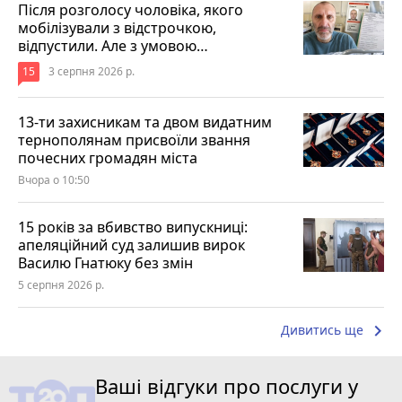
Після розголосу чоловіка, якого
мобілізували з відстрочкою,
відпустили. Але з умовою…
15
3 серпня 2026 р.
13-ти захисникам та двом видатним
тернополянам присвоїли звання
почесних громадян міста
Вчора о 10:50
15 років за вбивство випускниці:
апеляційний суд залишив вирок
Василю Гнатюку без змін
5 серпня 2026 р.
keyboard_arrow_right
Дивитись ще
Ваші відгуки про послуги у