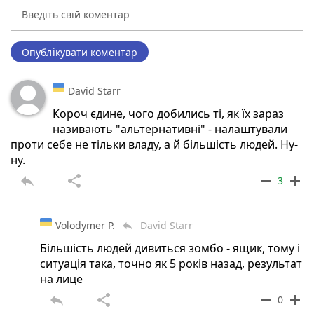
Опублікувати коментар
David Starr
Короч єдине, чого добились ті, як їх зараз
називають "альтернативні" - налаштували
проти себе не тільки владу, а й більшість людей. Ну-
ну.
reply
share
remove
add
3
Volodymer P.
David Starr
reply
Більшість людей дивиться зомбо - ящик, тому і
ситуація така, точно як 5 років назад, результат
на лице
reply
share
remove
add
0