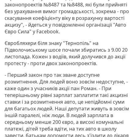
законопроектів №8487 та №8488, які були прийняті
без урахування вимог громадськості, зокрема - про
скасування коефіцієнту віку в розрахунку вартості
акцизу", - йдеться у повідомленні організації "Авто
Євро Сила" у Facebook.
Євробляхери біля знаку "Тернопіль" на
Підволочиському шосе почали збиратись з 9.00 20
листопада. Кожен з водіїв, який долучився до акції
протесту - проти двох законопроектів.
- Перший закон про так зване доступне
розмитнення. Для людей воно зовсім недоступне, -
каже один з учасників акції пан Роман. - При
теперішньому рівні зарплат заплатити такі акцизні
ставки і за розмитнення авто, це непідйомні суми
для багатьох людей. Наші депутати живуть в зовсім
іншій паралелі, ніж люди. В людей зарплата в
середньому менше 200 євро, а високі комунальні
платежі, дітей треба вдіти, на тих авто в школу
завести, батькам допомогти десь з'їздити до лікаря