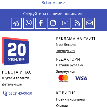
Всі номери >
Слідкуйте за нашими новинами
РЕКЛАМА НА САЙТІ
Ігор Леськів
Звернутися
РЕДАКТОРИ
Наталія Бурлаку
Звернутися
РОБОТА У НАС
Шукаєм таланти
Детальніше
КОРИСНЕ
phone_in_talk
(0352) 43-00-50
Новини компаній
Огляди