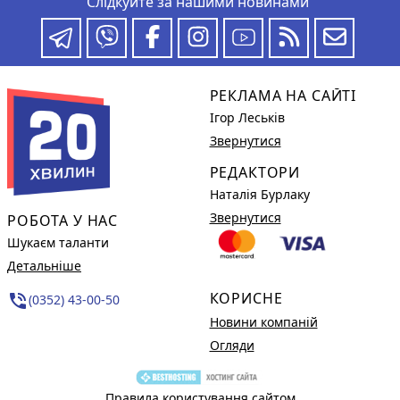
Слідкуйте за нашими новинами
РЕКЛАМА НА САЙТІ
Ігор Леськів
Звернутися
РЕДАКТОРИ
Наталія Бурлаку
Звернутися
РОБОТА У НАС
Шукаєм таланти
Детальніше
КОРИСНЕ
phone_in_talk
(0352) 43-00-50
Новини компаній
Огляди
Правила користування сайтом