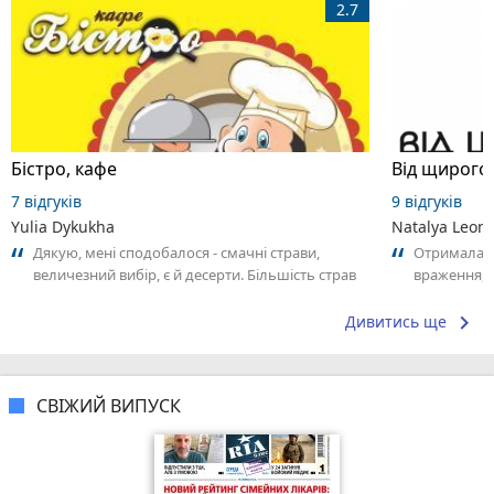
2.7
Бістро, кафе
7 відгуків
9 відгуків
Yulia Dykukha
Natalya Leon
Дякую, мені сподобалося - смачні страви,
Отримала с
величезний вибір, є й десерти. Більшість страв
враження, я
на вагу, тому можна прикинути рахунок....
з якою любо
keyboard_arrow_right
Дивитись ще
СВІЖИЙ ВИПУСК