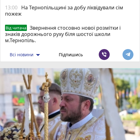
13:00
На Тернопільщині за добу ліквідували сім
пожеж
Звернення стосовно нової розмітки і
Від читача
знаків дорожнього руху біля шостої школи
м.Тернопіль.
Всі новини
Підпишись