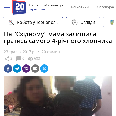
Пишеш ти! Коментує
Всі новини
Обговорен
Тернопіль
Робота у Тернополі!
Огляди
На "Східному" мама залишила
гратись самого 4-річного хлопчика
23 травня 2017 р.
20 хвилин
chat_bubble
share
visibility
2
0
683