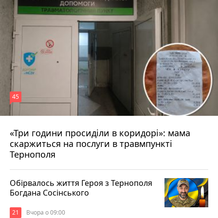
45
«Три години просиділи в коридорі»: мама
Вчора о 13:05
скаржиться на послуги в травмпункті
Тернополя
Обірвалось життя Героя з Тернополя
Богдана Сосінського
21
Вчора о 09:00