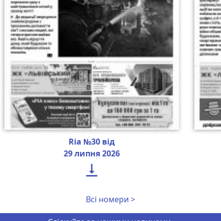
Ria №30 від
29 липня 2026

Всі номери >