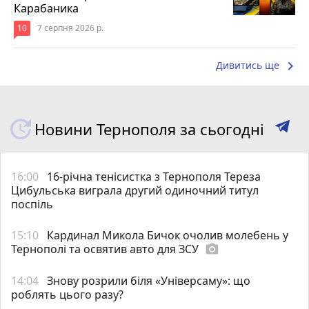
Карабаника
10
7 серпня 2026 р.
keyboard_arrow_right
Дивитись ще
Новини Тернополя за сьогодні
16:00
16-річна тенісистка з Тернополя Тереза
Цибульська виграла другий одиночний титул
поспіль
15:10
Кардинал Микола Бичок очолив молебень у
Тернополі та освятив авто для ЗСУ
photo_camera
14:04
Знову розрили біля «Універсаму»: що
роблять цього разу?