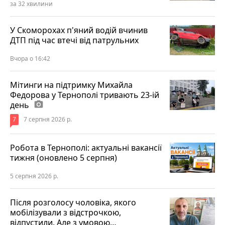
за 32 хвилини
У Скоморохах п'яний водій вчинив
ДТП під час втечі від патрульних
Вчора о 16:42
Мітинги на підтримку Михайла
Федорова у Тернополі тривають 23-ій
день
photo_camera
7
7 серпня 2026 р.
Робота в Тернополі: актуальні вакансії
тижня (оновлено 5 серпня)
5 серпня 2026 р.
Після розголосу чоловіка, якого
мобілізували з відстрочкою,
відпустили. Але з умовою…