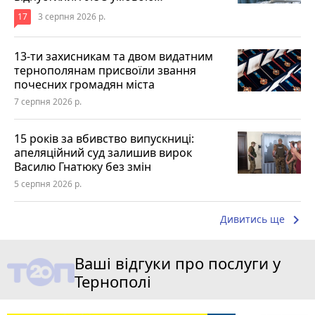
17
3 серпня 2026 р.
13-ти захисникам та двом видатним
тернополянам присвоїли звання
почесних громадян міста
7 серпня 2026 р.
15 років за вбивство випускниці:
апеляційний суд залишив вирок
Василю Гнатюку без змін
5 серпня 2026 р.
keyboard_arrow_right
Дивитись ще
Ваші відгуки про послуги у
Тернополі