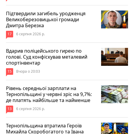
Підтвердили загибель уродженця
Великоберезовицької громади
Дмитра Березка
17
6 серпня 2026 р.
Вдарив поліцейського гирею по
голові. Суд конфіскував металевий
спортінвентар
15
Вчора о 20:03
Рівень середньої зарплати на
Тернопільщині у червні зріс на 9,7%:
де платять найбільше та найменше
13
6 серпня 2026 р.
Тернопільщина втратила Героїв
Михайла Скоробогатого та Івана