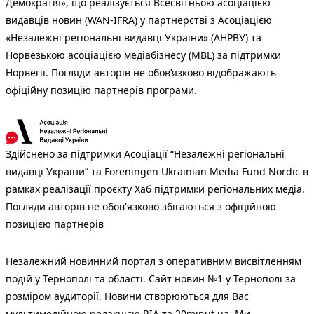
Демократія», що реалізується Всесвітньою асоціацією
видавців новин (WAN-IFRA) у партнерстві з Асоціацією
«Незалежні регіональні видавці України» (АНРВУ) та
Норвезькою асоціацією медіабізнесу (MBL) за підтримки
Норвегії. Погляди авторів не обов’язково відображають
офіційну позицію партнерів програми.
Здійснено за підтримки Асоціації “Незалежні регіональні
видавці України” та Foreningen Ukrainian Media Fund Nordic в
рамках реалізації проєкту Хаб підтримки регіональних медіа.
Погляди авторів не обов'язково збігаються з офіційною
позицією партнерів
Незалежний новинний портал з оперативним висвітленням
подій у Тернополі та області. Сайт новин №1 у Тернополі за
розміром аудиторії. Новини створюються для Вас
мультимедійною редакцією RIA та 20minut.ua. Ми