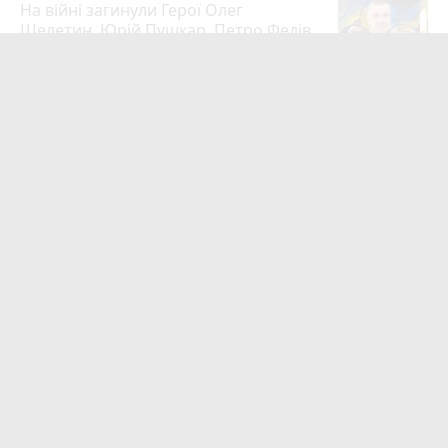
На війні загинули Герої Олег
Шелетин, Юрій Пушкар, Петро Федів
та Володимир Паламарчук
24
5 серпня 2026 р.
Робота в Тернополі: актуальні вакансії
тижня (оновлено 5 серпня)
20
5 серпня 2026 р.
Підтвердили загибель уродженця
Великоберезовицької громади
Дмитра Березка
17
Вчора о 09:00
Учитель хімії з Тернополя Дмитро
Гайдук увійшов до ТОП-50 найкращих
педагогів України
15
5 серпня 2026 р.