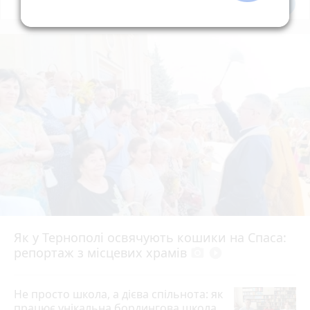
Всі новини
Підпишись
Як у Тернополі освячують кошики на Спаса:
репортаж з місцевих храмів
photo_camera
play_circle_filled
Не просто школа, а дієва спільнота: як
працює унікальна бордингова школа