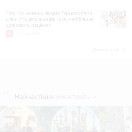
Топ-15 сімейних лікарів Тернополя за
кількістю декларацій: кому найбільше
довіряють пацієнти
31
1 серпня 2026 р.
keyboard_arrow_right
Дивитись ще
коментують
Найчастіше