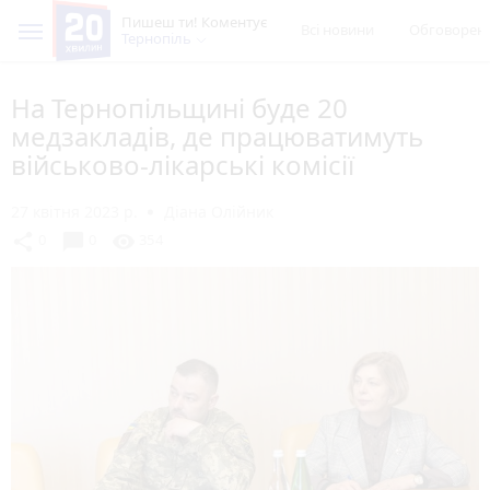
Пишеш ти! Коментує
Всі новини
Обговорен
Тернопіль
На Тернопільщині буде 20
медзакладів, де працюватимуть
військово-лікарські комісії
27 квітня 2023 р.
Діана Олійник
chat_bubble
share
visibility
0
0
354