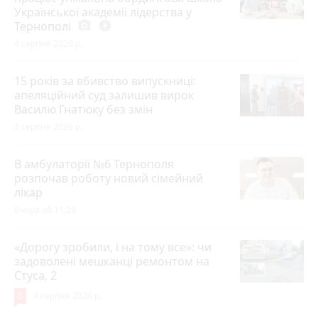
Української академії лідерства у
Тернополі
photo_camera
play_circle_filled
4 серпня 2026 р.
15 років за вбивство випускниці:
апеляційний суд залишив вирок
Василю Гнатюку без змін
5 серпня 2026 р.
В амбулаторії №6 Тернополя
розпочав роботу новий сімейний
лікар
Вчора об 11:29
«Дорогу зробили, і на тому все»: чи
задоволені мешканці ремонтом на
Стуса, 2
5
4 серпня 2026 р.