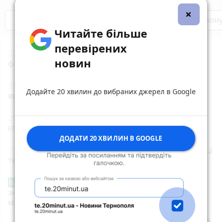
×
Бренди Тернопілля
Звільнені з полон
Читайте більше
перевірених
22:00
«Петрик П’яточкин у кіно»: що відомо про
новин
фільм
21:00
Земельний спір на Бучаччині: прокуратура
Додайте 20 хвилин до вибраних джерел в Google
вимагає повернути майже 5 га лісу
20:00
Обрали єпископа-помічника Бучацької
єпархії УГКЦ
ДОДАТИ 20 ХВИЛИН В GOOGLE
19:00
35-річну тернополянку підозрюють у крадіжці
телефона в неповнолітнього
Звернення стосовно нової розмітки і
Від читача
знаків дорожнього руху біля шостої школи
м.Тернопіль.