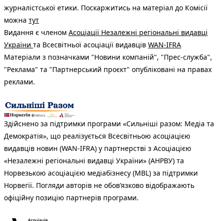
журналістської етики. Поскаржитись на матеріал до Комісії
можна
тут
Видання є членом
Асоціації Незалежні регіональні видавці
України
та Всесвітньої асоціації видавців
WAN-IFRA
Матеріали з позначками "Новини компаній", "Прес-служба",
"Реклама" та "Партнерський проєкт" опубліковані на правах
реклами.
Здійснено за підтримки програми «Сильніші разом: Медіа та
Демократія», що реалізується Всесвітньою асоціацією
видавців новин (WAN-IFRA) у партнерстві з Асоціацією
«Незалежні регіональні видавці України» (АНРВУ) та
Норвезькою асоціацією медіабізнесу (MBL) за підтримки
Норвегії. Погляди авторів не обов’язково відображають
офіційну позицію партнерів програми.