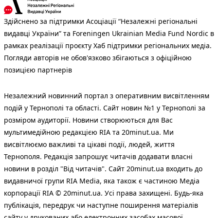
Здійснено за підтримки Асоціації “Незалежні регіональні
видавці України” та Foreningen Ukrainian Media Fund Nordic в
рамках реалізації проєкту Хаб підтримки регіональних медіа.
Погляди авторів не обов'язково збігаються з офіційною
позицією партнерів
Незалежний новинний портал з оперативним висвітленням
подій у Тернополі та області. Сайт новин №1 у Тернополі за
розміром аудиторії. Новини створюються для Вас
мультимедійною редакцією RIA та 20minut.ua. Ми
висвітлюємо важливі та цікаві події, людей, життя
Тернополя. Редакція запрошує читачів додавати власні
новини в розділ "Від читачів". Сайт 20minut.ua входить до
видавничої групи RIA Media, яка також є частиною Медіа
корпорації RIA © 20minut.ua. Усі права захищені. Будь-яка
публiкацiя, передрук чи наступне поширення матеріалів
сайту у друкованих або електронних засобах масової