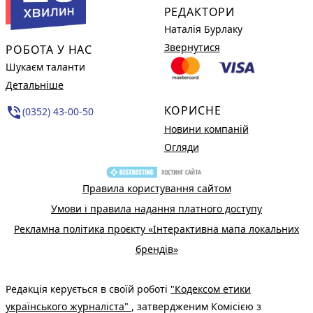
РЕДАКТОРИ
Наталія Бурлаку
Звернутися
РОБОТА У НАС
Шукаєм таланти
Детальніше
КОРИСНЕ
phone_in_talk
(0352) 43-00-50
Новини компаній
Огляди
Правила користування сайтом
Умови і правила надання платного доступу
Рекламна політика проєкту «Інтерактивна мапа локальних
брендів»
Редакція керується в своїй роботі
"Кодексом етики
українського журналіста"
, затвердженим Комісією з