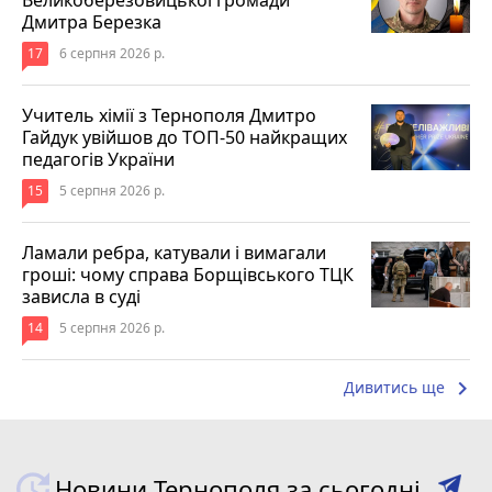
Дмитра Березка
17
6 серпня 2026 р.
Учитель хімії з Тернополя Дмитро
Гайдук увійшов до ТОП-50 найкращих
педагогів України
15
5 серпня 2026 р.
Ламали ребра, катували і вимагали
гроші: чому справа Борщівського ТЦК
зависла в суді
14
5 серпня 2026 р.
keyboard_arrow_right
Дивитись ще
Новини Тернополя за сьогодні