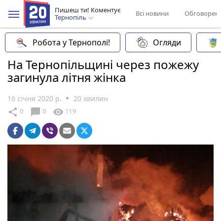
Пишеш ти! Коментує
Всі новини
Обговорен
Тернопіль
Робота у Тернополі!
Огляди
На Тернопільщині через пожежу
загинула літня жінка
16 січня 2020 р.
20 хвилин
chat_bubble
share
visibility
0
0
119