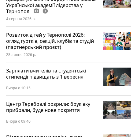
Української академії лідерства у
Тернополі
photo_camera
play_circle_filled
4 серпня 2026 р.
Розвиток дітей у Тернополі 2026:
огляд гуртків, секцій, клубів та студій
(партнерський проєкт)
28 липня 2026 р.
Зарплати вчителів та студентські
стипендії підвищать з 1 вересня
Вчора о 10:15
Центр Теребовлі розрили: бруківку
прибрали, буде нове покриття
Вчора о 09:40