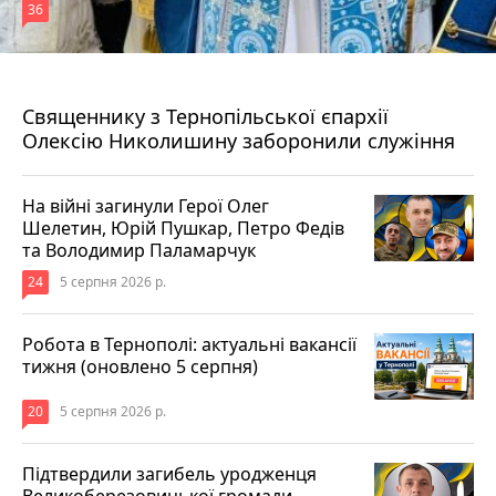
36
5 серпня 2026 р.
Священнику з Тернопільської єпархії
Олексію Николишину заборонили служіння
На війні загинули Герої Олег
Шелетин, Юрій Пушкар, Петро Федів
та Володимир Паламарчук
24
5 серпня 2026 р.
Робота в Тернополі: актуальні вакансії
тижня (оновлено 5 серпня)
20
5 серпня 2026 р.
Підтвердили загибель уродженця
Великоберезовицької громади