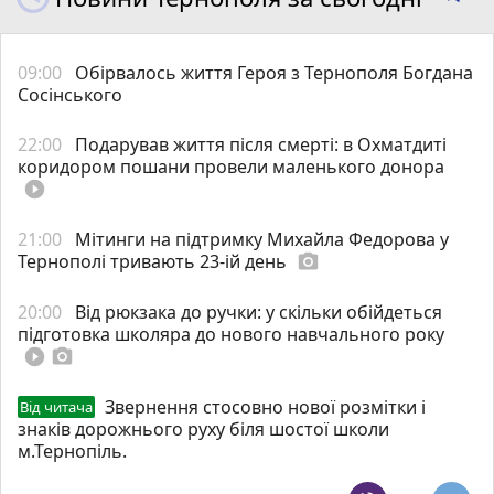
09:00
Обірвалось життя Героя з Тернополя Богдана
Сосінського
22:00
Подарував життя після смерті: в Охматдиті
коридором пошани провели маленького донора
play_circle_filled
21:00
Мітинги на підтримку Михайла Федорова у
Тернополі тривають 23-ій день
photo_camera
20:00
Від рюкзака до ручки: у скільки обійдеться
підготовка школяра до нового навчального року
play_circle_filled
photo_camera
Звернення стосовно нової розмітки і
Від читача
знаків дорожнього руху біля шостої школи
м.Тернопіль.