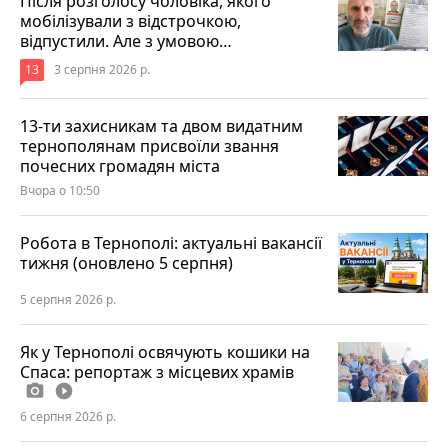
Після розголосу чоловіка, якого
мобілізували з відстрочкою,
відпустили. Але з умовою…
13
3 серпня 2026 р.
13-ти захисникам та двом видатним
тернополянам присвоїли звання
почесних громадян міста
Вчора о 10:50
Робота в Тернополі: актуальні вакансії
тижня (оновлено 5 серпня)
5 серпня 2026 р.
Як у Тернополі освячують кошики на
Спаса: репортаж з місцевих храмів
photo_camera
play_circle_filled
6 серпня 2026 р.