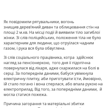
Як повідомили рятувальники, вогонь
знищив дерев’яний диван та облицювання стін на
площі 2 м.кв. На місці події й виявили тіло загиблої
жінки. Зі слів поліцейських, положення тіла не було
характерним для людини, що отруїлася чадним
газом, і рука вся була обвуглена.
Зі слів соціального працівника, котра здійснює
нагляд за пенсіонеркою, того дня її підопічна
повернулася від лікаря, адже скаржилася на болі в
серці. За попереднім даними, бабуся увімкнула
електричну плитку, аби приготувати їсти, ймовірно,
їй стало погано і вона сперлася, або впала рукою на
електроприлад. Від того, за попередніми даними, й
могла статися пожежа.
Причина загорання та матеріальні збитки