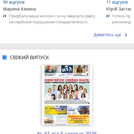
90 відгуків
11 відгуків
Марина Кекина
Юрій Застав
Придбала ваше молоко і хочу звернути увагу
Готель приє
на серйозне порушення стандартів якості.
рекоменду
Продукт має стійкий неприємний запах...
keyboard_arrow_right
Дивитись ще
СВІЖИЙ ВИПУСК
№ 31 від 5 серпня 2026