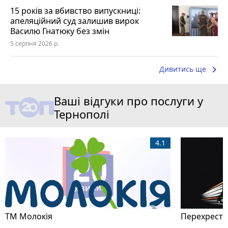
15 років за вбивство випускниці:
апеляційний суд залишив вирок
Василю Гнатюку без змін
5 серпня 2026 р.
keyboard_arrow_right
Дивитись ще
Ваші відгуки про послуги у
Тернополі
4.1
ТМ Молокія
Перехрестя