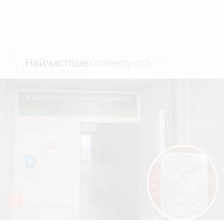
коментують
Найчастіше
39