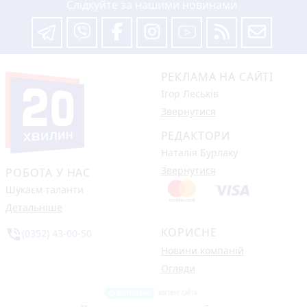
Слідкуйте за нашими новинами
РЕКЛАМА НА САЙТІ
Ігор Леськів
Звернутися
РЕДАКТОРИ
Наталія Бурлаку
Звернутися
РОБОТА У НАС
Шукаєм таланти
Детальніше
КОРИСНЕ
phone_in_talk
(0352) 43-00-50
Новини компаній
Огляди