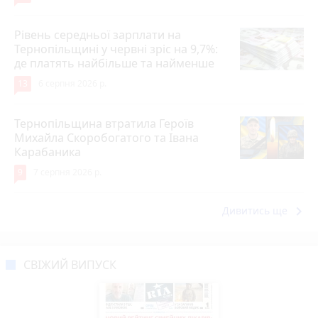
Рівень середньої зарплати на
Тернопільщині у червні зріс на 9,7%:
де платять найбільше та найменше
13
6 серпня 2026 р.
Тернопільщина втратила Героїв
Михайла Скоробогатого та Івана
Карабаника
9
7 серпня 2026 р.
keyboard_arrow_right
Дивитись ще
СВІЖИЙ ВИПУСК