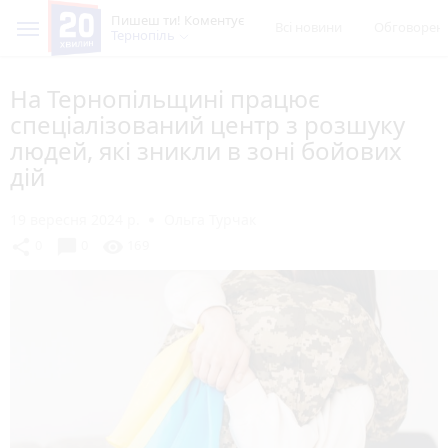
Пишеш ти! Коментує
Всі новини
Обговорен
Тернопіль
На Тернопільщині працює
спеціалізований центр з розшуку
людей, які зникли в зоні бойових
дій
19 вересня 2024 р.
Ольга Турчак
chat_bubble
share
visibility
0
0
169