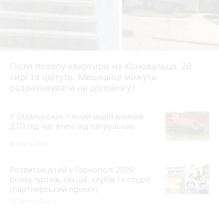
Після потопу квартири на Коновальця, 20
сирі та цвітуть. Мешканці можуть
розраховувати на допомогу?
У Скоморохах п'яний водій вчинив
ДТП під час втечі від патрульних
Вчора о 16:42
Розвиток дітей у Тернополі 2026:
огляд гуртків, секцій, клубів та студій
(партнерський проєкт)
28 липня 2026 р.