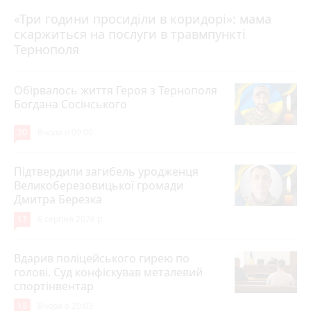
«Три години просиділи в коридорі»: мама
Вчора о 13:05
скаржиться на послуги в травмпункті
Тернополя
Обірвалось життя Героя з Тернополя
Богдана Сосінського
20
Вчора о 09:00
Підтвердили загибель уродженця
Великоберезовицької громади
Дмитра Березка
17
6 серпня 2026 р.
Вдарив поліцейського гирею по
голові. Суд конфіскував металевий
спортінвентар
15
Вчора о 20:03