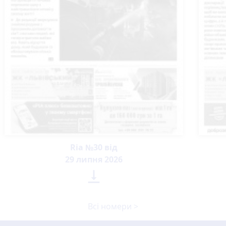
Ria №30 від
29 липня 2026

Всі номери >