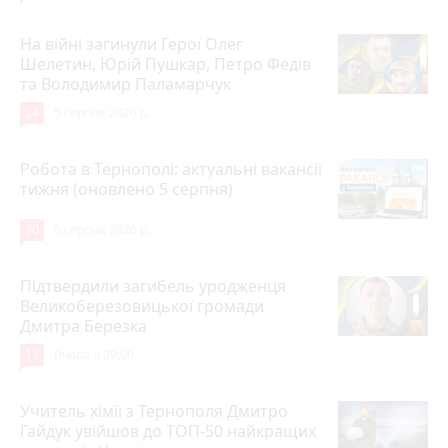
На війні загинули Герої Олег
Шелетин, Юрій Пушкар, Петро Федів
та Володимир Паламарчук
24
5 серпня 2026 р.
Робота в Тернополі: актуальні вакансії
тижня (оновлено 5 серпня)
20
5 серпня 2026 р.
Підтвердили загибель уродженця
Великоберезовицької громади
Дмитра Березка
17
Вчора о 09:00
Учитель хімії з Тернополя Дмитро
Гайдук увійшов до ТОП-50 найкращих