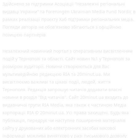
Здійснено за підтримки Асоціації “Незалежні регіональні
видавці України” та Foreningen Ukrainian Media Fund Nordic в
рамках реалізації проєкту Хаб підтримки регіональних медіа.
Погляди авторів не обов'язково збігаються з офіційною
позицією партнерів
Незалежний новинний портал з оперативним висвітленням
подій у Тернополі та області. Сайт новин №1 у Тернополі за
розміром аудиторії. Новини створюються для Вас
мультимедійною редакцією RIA та 20minut.ua. Ми
висвітлюємо важливі та цікаві події, людей, життя
Тернополя. Редакція запрошує читачів додавати власні
новини в розділ "Від читачів". Сайт 20minut.ua входить до
видавничої групи RIA Media, яка також є частиною Медіа
корпорації RIA © 20minut.ua. Усі права захищені. Будь-яка
публiкацiя, передрук чи наступне поширення матеріалів
сайту у друкованих або електронних засобах масової
інформації можлива винятково у разі письмового дозволу