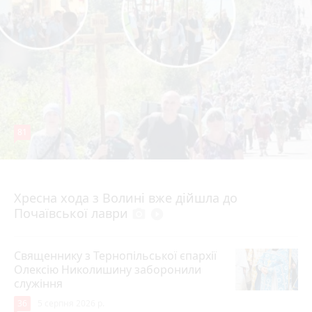
81
4 серпня 2026 р.
Хресна хода з Волині вже дійшла до
Почаївської лаври
photo_camera
play_circle_filled
Священнику з Тернопільської єпархії
Олексію Николишину заборонили
служіння
36
5 серпня 2026 р.