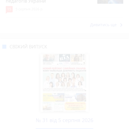
педагогів України
15
5 серпня 2026 р.
keyboard_arrow_right
Дивитись ще
СВІЖИЙ ВИПУСК
№ 31 від 5 серпня 2026