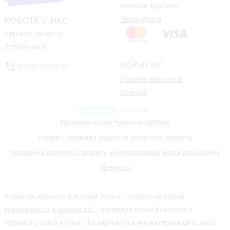
Наталія Бурлаку
Звернутися
РОБОТА У НАС
Шукаєм таланти
Детальніше
КОРИСНЕ
phone_in_talk
(0352) 43-00-50
Новини компаній
Огляди
Правила користування сайтом
Умови і правила надання платного доступу
Рекламна політика проєкту «Інтерактивна мапа локальних
брендів»
Редакція керується в своїй роботі
"Кодексом етики
українського журналіста"
, затвердженим Комісією з
журналістської етики. Поскаржитись на матеріал до Комісії