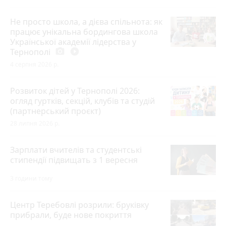
Не просто школа, а дієва спільнота: як
працює унікальна бордингова школа
Української академії лідерства у
Тернополі
photo_camera
play_circle_filled
4 серпня 2026 р.
Розвиток дітей у Тернополі 2026:
огляд гуртків, секцій, клубів та студій
(партнерський проєкт)
28 липня 2026 р.
Зарплати вчителів та студентські
стипендії підвищать з 1 вересня
3 години тому
Центр Теребовлі розрили: бруківку
прибрали, буде нове покриття