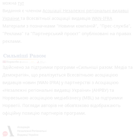
можна
тут
Видання є членом
Асоціації Незалежні регіональні видавці
України
та Всесвітньої асоціації видавців
WAN-IFRA
Матеріали з позначками "Новини компаній", "Прес-служба",
"Реклама" та "Партнерський проєкт" опубліковані на правах
реклами.
Здійснено за підтримки програми «Сильніші разом: Медіа та
Демократія», що реалізується Всесвітньою асоціацією
видавців новин (WAN-IFRA) у партнерстві з Асоціацією
«Незалежні регіональні видавці України» (АНРВУ) та
Норвезькою асоціацією медіабізнесу (MBL) за підтримки
Норвегії. Погляди авторів не обов’язково відображають
офіційну позицію партнерів програми.