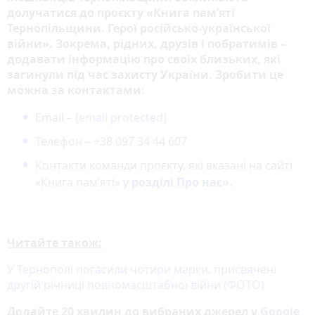
долучатися до проєкту «Книга пам’яті
Тернопільщини. Герої російсько-української
війни». Зокрема, рідних, друзів і побратимів –
додавати інформацію про своїх близьких, які
загинули під час захисту України. Зробити це
можна за контактами:
Email –
[email protected]
Телефон – +38 097 34 44 607
Контакти команди проєкту, які вказані на сайті
«Книга пам’яті» у
розділі Про нас».
Читайте також:
У Тернополі погасили чотири марки, присвячені
другій річниці повномасштабної війни (ФОТО)
Додайте 20 хвилин до вибраних джерел у
Google