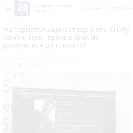
Пишеш ти! Коментує
Всі новини
Обговорен
Тернопіль
На Тернопільщині створюють Книгу
пам'яті про Героїв війни. Як
долучитися до проєкту?
23 лютого 2024 р.
Юлія Іноземцева
chat_bubble
share
visibility
0
2
356