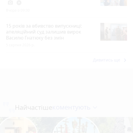
photo_camera
play_circle_filled
Вчора о 09:30
15 років за вбивство випускниці:
апеляційний суд залишив вирок
Василю Гнатюку без змін
5 серпня 2026 р.
keyboard_arrow_right
Дивитись ще
коментують
Найчастіше