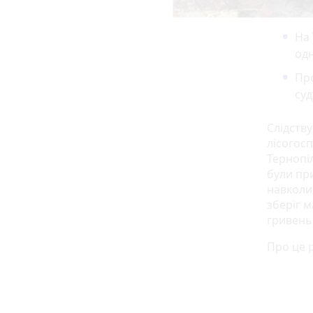
На 
одн
Про
суд
Слідств
лісогос
Тернопі
були при
навколи
зберіг 
гривень
Про це
р