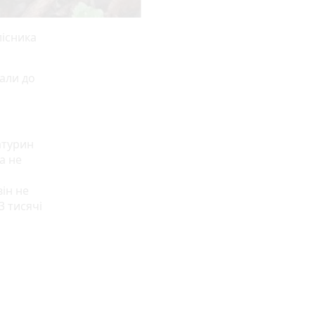
лісника
али до
атурин
а не
ін не
3 тисячі