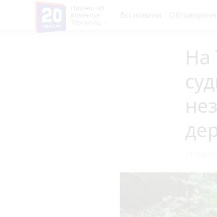
Пишеш ти!
Всі новини
Обговоренн
Коментує
Тернопіль
На
суд
нез
де
23 березн