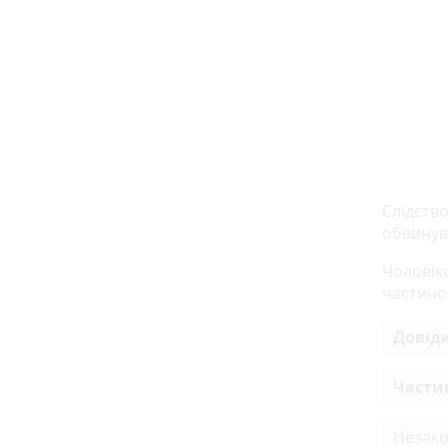
Слідство
обвинув
Чоловіко
частиною
Довідк
Частин
Незако