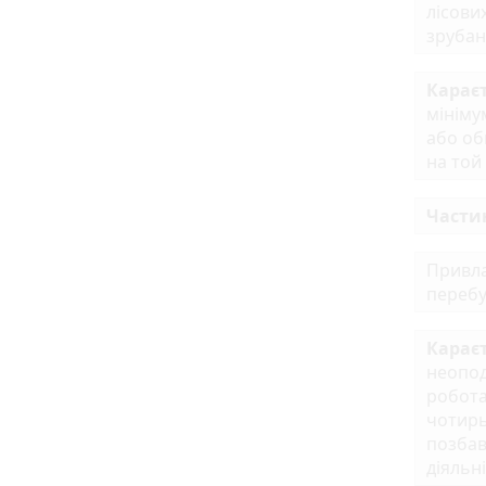
лісови
зрубан
Карає
мініму
або об
на той
Частин
Привла
перебув
Карає
неопод
робота
чотирь
позбав
діяльн