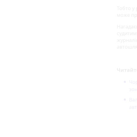
Тобто у 
може пр
Нагадає
судитиму
журналіс
автошля
Читайт
Чор
зон
Вал
ав