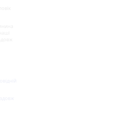
ловік
’янина
наші
вздовж
овідній
вздовж