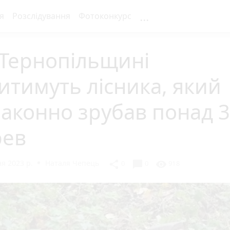
...
я
Розслідування
Фотоконкурс
 Тернопільщині
итимуть лісника, який
аконно зрубав понад 
рев
я 2023 р.
Наталя Чепець
chat_bubble
share
visibility
0
0
918