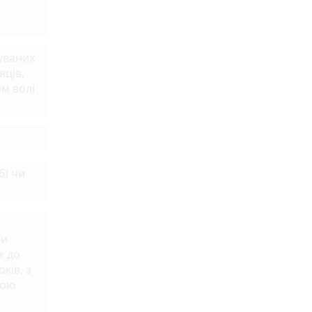
вуваних
яців,
м волі
бі чи
ми
к до
ків, з
ною