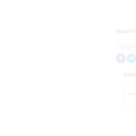
Додайт
прокура
Коме