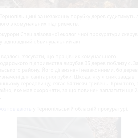
Тернопільщині за незаконну порубку дерев судитимуть 
ого з комунальних підприємств.
курори Спеціалізованої екологічної прокуратури скерув
у відповідний обвинувальний акт.
у вдалось з’ясувати, що працівник комунального
подарського підприємства вирубав 35 дерев поблизу с. З
льського району. Його дії визнані незаконними, бо дерев
значені для санітарної рубки. Шкода, яку лісник завдав
шньому середовищу, сягає 64 тисяч гривень. Крім того, в
майно, яке мав охороняти, за що повинен заплатити ще 2
.
озповідають
у Тернопільській обласній прокуратурі.