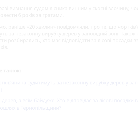
разі визнання судом лісника винним у скоєні злочину, чо
овести 6 років за гратами.
мо, раніше «20 хвилин» повідомляли, про те, що чортків
ть за незаконну вирубку дерев у заповідній зоні. Також 
ти розбирались, хто має відповідати за лісові посадки 
хів.
е також:
тків’янина судитимуть за незаконну вирубку дерев у зап
і
 дерев, а всім байдуже. Хто відповідає за лісові посадки 
тошляхів Тернопільщини?