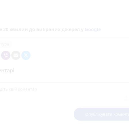
е 20 хвилин до вибраних джерел у
Google
тура
нтарі
Опублікувати комент