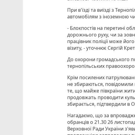
При в'їзді та виїзді з Терн
автомобілям з іноземною чи
- Блокпостів на перетині об
дорожнього руху, чи за зов
працівник поліції може його
візиту, - уточнює Сергій Крет
До охорони громадського по
тернопільських правоохоро
Крім посилених патрулювань
не збираються, повідомили 
те, що майже півкраїни жит
продовжать проводити культ
збирається, підтвердили в ОД
Нагадаємо, що за впровадж
обранців о 21.30 26 листопад
Верховної Ради України з'я