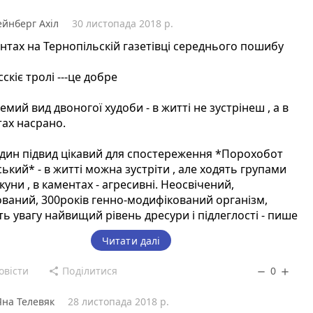
йнберг Ахіл
30 листопада 2018 р.
нтах на Тернопільскій газетівці середнього пошибу
сскіє тролі ---це добре
емий вид двоногої худоби - в житті не зустрінеш , а в
ах насрано.
дин підвид цікавий для спостереження *Порохобот
ський* - в житті можна зустріти , але ходять групами
куни , в каментах - агресивні. Неосвічений,
ваний, 300років генно-модифікований організм,
ть увагу найвищий рівень дресури і підлеглості - пише
ською з западенським акцентом.
Читати далі
овісти
Поділитися
0
share
remove
add
Яна Телевяк
28 листопада 2018 р.