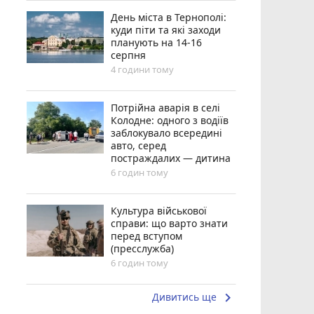
День міста в Тернополі:
куди піти та які заходи
планують на 14-16
серпня
4 години тому
Потрійна аварія в селі
Колодне: одного з водіїв
заблокувало всередині
авто, серед
постраждалих — дитина
6 годин тому
Культура військової
справи: що варто знати
перед вступом
(пресслужба)
6 годин тому
keyboard_arrow_right
Дивитись ще