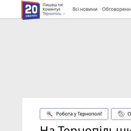
Пишеш ти!
Всі новини
Обговоренн
Коментує
Тернопіль
Робота у Тернополі!
О
На Тернопільщи