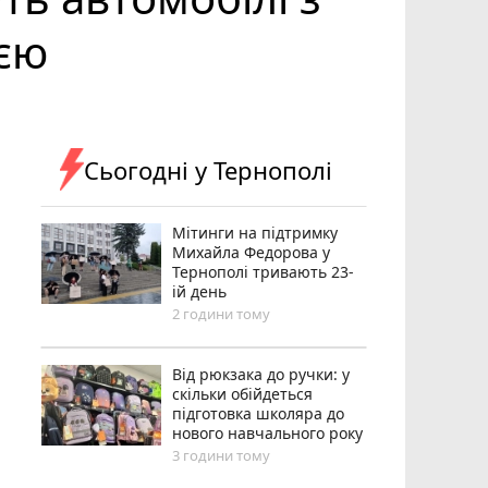
ією
Сьогодні у Тернополі
Мітинги на підтримку
Михайла Федорова у
Тернополі тривають 23-
ій день
2 години тому
Від рюкзака до ручки: у
скільки обійдеться
підготовка школяра до
нового навчального року
3 години тому