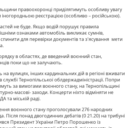
опільщини правоохоронці приділятимуть особливу увагу
 іногородньою реєстрацією (особливо – російською).
ластей не буде. Якщо водій порушує правила
нішніми ознаками автомобіль викликає сумнів,
 спинити для перевірки документів та з'ясування мети
а.
рядку в областях, де введений воєнний стан,
нців поки що не залучають.
 на вулицях, інших кардинальних дій в регіоні вживати
в службі Тернопільської облдержадміністрації. Попри
имуть за вимогами воєнного стану, на Тернопільщині
урно-масові- заходи. Концерти ніхто відміняти не
А та міській раді.
ення воєнного стану проголосували 276 народних
а. Після понад двогодинних дебатів (0 21.20) на трибуні
вився Президент України Петро Порошенко із