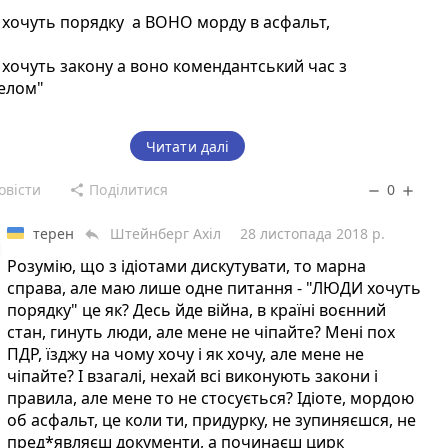
хочуть порядку а ВОНО морду в асфальт,
очуть закону а воно комендантський час з
релом"
м бидлом вступати в полеміку , себе не поважати
Читати далі
овісти
Поділитися
0
share
remove
add
терен
Штейнберг Ахіл
28 листопада 2018 р.
reply
Розумію, що з ідіотами дискутувати, то марна
справа, але маю лише одне питання - "ЛЮДИ хочуть
порядку" це як? Десь йде війна, в країні воєнний
стан, гинуть люди, але мене не чіпайте? Мені пох
ПДР, їзджу на чому хочу і як хочу, але мене не
чіпайте? І взагалі, нехай всі виконують закони і
правила, але мене то не стосується? Ідіоте, мордою
об асфальт, це коли ти, придурку, не зупиняєшся, не
пред*являєш документи, а починаєш цирк