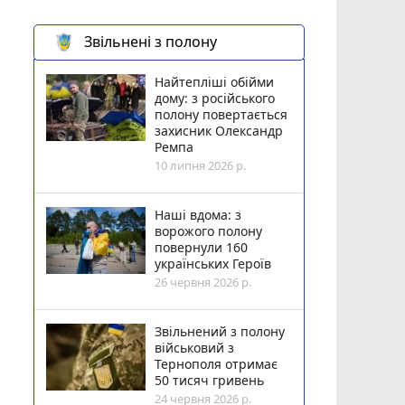
Звільнені з полону
Найтепліші обійми
дому: з російського
полону повертається
захисник Олександр
Ремпа
10 липня 2026 р.
Наші вдома: з
ворожого полону
повернули 160
українських Героїв
26 червня 2026 р.
Звільнений з полону
військовий з
Тернополя отримає
50 тисяч гривень
24 червня 2026 р.