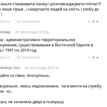
аньте створювати паніку і розповсюджувати плітки !!!
 лише гірше , і накручуєте людей на злість і злобу до
 !
овісти
Поділитися
0
share
remove
add
лозавр
28 листопада 2018 р.
на - административно-территориальное
азумение, существовавшее в Восточной Европе в
 с 1991 по 2014 год.
овісти
Поділитися
0
share
remove
add
йнберг Ахіл
28 листопада 2018 р.
айте то гівно- Anonymous,
вореньке , якесь недоколихане, чи в менти на службу
и - хз ,
кась не зачинила двері в психушці.