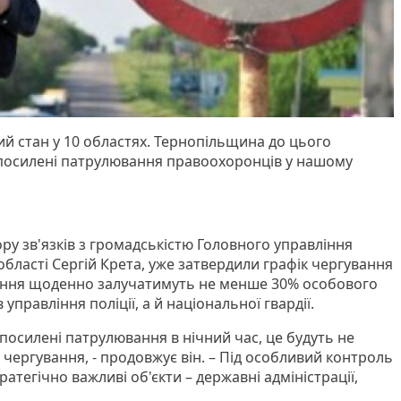
ий стан у 10 областях. Тернопільщина до цього
 посилені патрулювання правоохоронців у нашому
ру зв'язків з громадськістю Головного управління
 області Сергій Крета, уже затвердили графік чергування
ання щоденно залучатимуть не менше 30% особового
 управління поліції, а й національної гвардії.
посилені патрулювання в нічний час, це будуть не
і чергування, - продовжує він. – Під особливий контроль
атегічно важливі об'єкти – державні адміністрації,