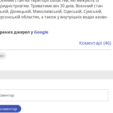
єнний стан на території областей, які межують із
идністров'ям. Триватиме він 30 днів. Воєнний стан
ькій, Донецькій, Миколаївській, Одеській, Сумській,
Херсонській областях, а також у внутрішніх водах азово-
браних джерел у
Google
Коментарі (46)
ан
 коментар