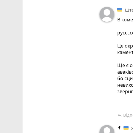
Ште
В коме
русссс
Це окр
камент
Ще є о
аваків
бо сци
невихо
зверні
україн
Відп
reply