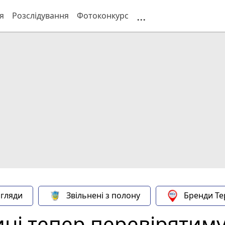
...
я
Розслідування
Фотоконкурс
гляди
Звільнені з полону
Бренди Те
ні тепер перевірятимут