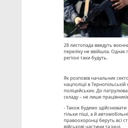
28 листопада введуть воєнн
переліку не ввійшла. Однак
регіоні таки будуть.
Як розповів начальник секто
нацполіції в Тернопільській
поліцейських. До патрулюв
складу – не лише працівників
- Також будемо здійснювати 
тільки піші, а й автомобільн
правоохоронці беруть всі стр
військові частини та інші.