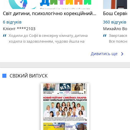
Світ дитини, психологічно корекційний центр
6 відгуків
360 відгуків
Клієнт ****2103
Михайло Вол
Ходили до Софії в сенсерну кімнату, дитина
Звертався н
ходила із задоволенням, чудово йшла на
Все поясни
контакт, залишалась сама на заннятті....
місця та по
keyboard_arrow_right
Дивитись ще
СВІЖИЙ ВИПУСК