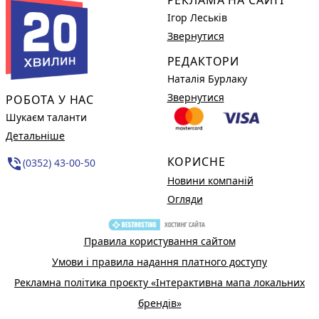
Ігор Леськів
Звернутися
РЕДАКТОРИ
Наталія Бурлаку
Звернутися
РОБОТА У НАС
Шукаєм таланти
Детальніше
КОРИСНЕ
phone_in_talk
(0352) 43-00-50
Новини компаній
Огляди
Правила користування сайтом
Умови і правила надання платного доступу
Рекламна політика проєкту «Інтерактивна мапа локальних
брендів»