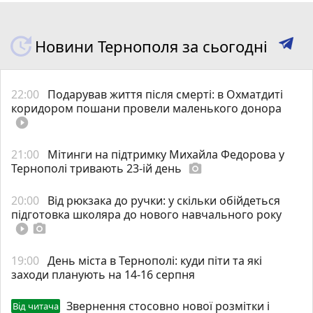
Новини Тернополя за сьогодні
22:00
Подарував життя після смерті: в Охматдиті
коридором пошани провели маленького донора
play_circle_filled
21:00
Мітинги на підтримку Михайла Федорова у
Тернополі тривають 23-ій день
photo_camera
20:00
Від рюкзака до ручки: у скільки обійдеться
підготовка школяра до нового навчального року
play_circle_filled
photo_camera
19:00
День міста в Тернополі: куди піти та які
заходи планують на 14-16 серпня
Звернення стосовно нової розмітки і
Від читача