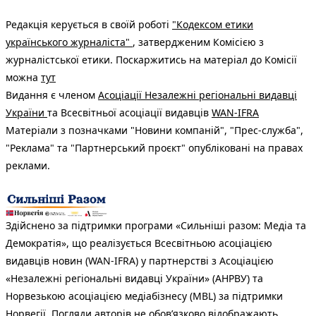
Редакція керується в своїй роботі
"Кодексом етики
українського журналіста"
, затвердженим Комісією з
журналістської етики. Поскаржитись на матеріал до Комісії
можна
тут
Видання є членом
Асоціації Незалежні регіональні видавці
України
та Всесвітньої асоціації видавців
WAN-IFRA
Матеріали з позначками "Новини компаній", "Прес-служба",
"Реклама" та "Партнерський проєкт" опубліковані на правах
реклами.
Здійснено за підтримки програми «Сильніші разом: Медіа та
Демократія», що реалізується Всесвітньою асоціацією
видавців новин (WAN-IFRA) у партнерстві з Асоціацією
«Незалежні регіональні видавці України» (АНРВУ) та
Норвезькою асоціацією медіабізнесу (MBL) за підтримки
Норвегії. Погляди авторів не обов’язково відображають