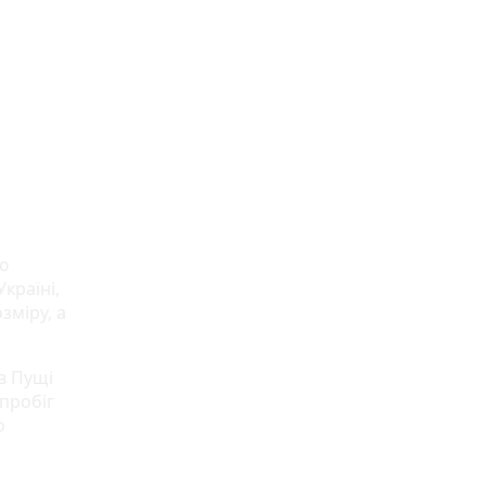
ю
країні,
зміру, а
в Пущі
 пробіг
о