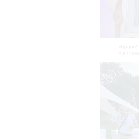
«Браво! 
відродж