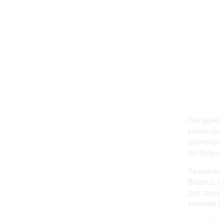
Нагадає
командо
діаметро
це більш
Зазначи
Водиці,
дистанці
зимове 