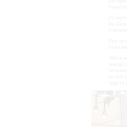
Ще один
Тернопі
21 серп
3м 40см
спрямова
Про це н
Колоши
«Мега а
заходу с
титанічн
не зміг 
труд та