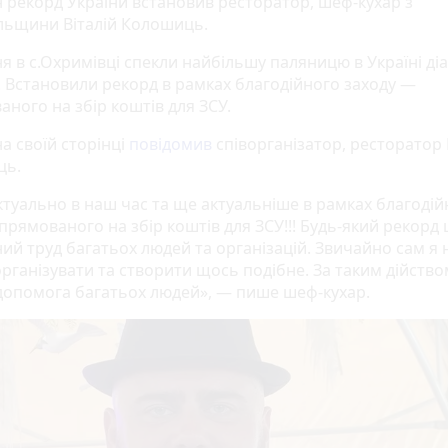
 рекорд України встановив ресторатор, шеф-кухар з
льщини Віталій Колошиць.
ня в с.Охримівці спекли найбільшу паляницю в Україні д
. Встановили рекорд в рамках благодійного заходу —
ного на збір коштів для ЗСУ.
а своїй сторінці
повідомив
співорганізатор, ресторатор 
ць.
ктуально в наш час та ще актуальніше в рамках благодій
прямованого на збір коштів для ЗСУ!!! Будь-який рекорд 
ий труд багатьох людей та організацій. Звичайно сам я 
організувати та створити щось подібне. За таким дійство
 допомога багатьох людей», — пише шеф-кухар.