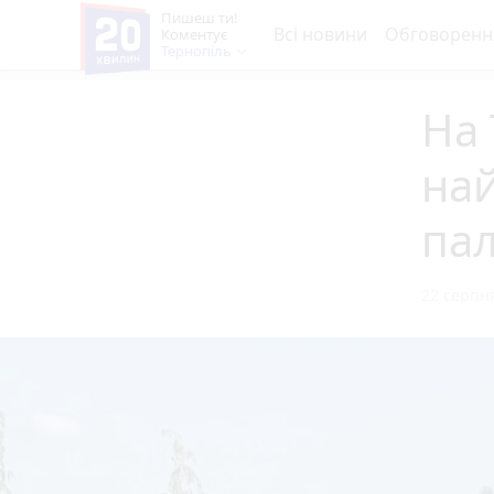
Пишеш ти!
Всі новини
Обговоренн
Коментує
Тернопіль
На 
най
па
22 серпня