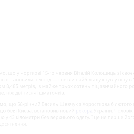
мо, що у
Чорткові 15-го червня Віталій Колошиць зі своє
ю встановили рекорд — спекли найбільшу круглу піцу в У
м 8,485 метрів, із майже трьох сотень піц звичайного ро
е, ніж дві тисячі шматочків.
мо, що 58-річний Василь Шевчук з Хоросткова 6 лютого 
 що біля Києва, встановив новий
рекорд
України. Чоловік
ю у 43 кілометри без верхнього одягу. І це не перше йог
досягнення.