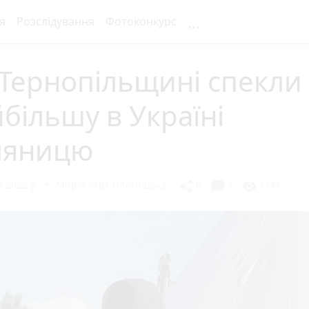
...
я
Розслідування
Фотоконкурс
Тернопільщині спекли
більшу в Україні
ляницю
 2022 р.
Мирослава Плотніцька
chat_bubble
share
visibility
0
3
1449