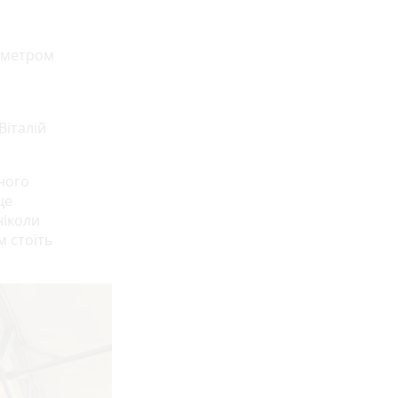
іаметром
Віталій
ного
це
ніколи
м стоїть