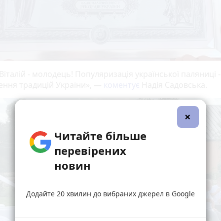
Віталій - молодець! Популяризація української паляниці -
ення традицій України», —
коментує
Надія Садовська.
×
Читайте більше
перевірених
новин
Додайте 20 хвилин до вибраних джерел в Google