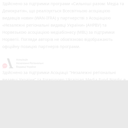
Здійснено за підтримки програми «Сильніші разом: Медіа та
Демократія», що реалізується Всесвітньою асоціацією
видавців новин (WAN-IFRA) у партнерстві з Асоціацією
«Незалежні регіональні видавці України» (АНРВУ) та
Норвезькою асоціацією медіабізнесу (MBL) за підтримки
Норвегії. Погляди авторів не обов’язково відображають
офіційну позицію партнерів програми.
Здійснено за підтримки Асоціації “Незалежні регіональні
видавці України” та Foreningen Ukrainian Media Fund Nordic в
рамках реалізації проєкту Хаб підтримки регіональних медіа.
Погляди авторів не обов'язково збігаються з офіційною
позицією партнерів
Незалежний новинний портал з оперативним висвітленням
подій у Тернополі та області. Сайт новин №1 у Тернополі за