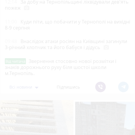
12:14
За добу на Тернопільщині ліквідували дев'ять
пожеж
photo_camera
11:00
Куди піти, що побачити у Тернополі на вихідні
8-9 серпня
09:48
Внаслідок атаки росіян на Київщині загинули
3-річний хлопчик та його бабуся і дідусь
photo_camera
Звернення стосовно нової розмітки і
Від читача
знаків дорожнього руху біля шостої школи
м.Тернопіль.
Всі новини
Підпишись