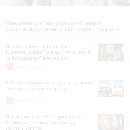
5 серпня 2026 р.
Священнику з Тернопільської єпархії
Олексію Николишину заборонили служіння
На війні загинули Герої Олег
Шелетин, Юрій Пушкар, Петро Федів
та Володимир Паламарчук
24
5 серпня 2026 р.
Робота в Тернополі: актуальні вакансії
тижня (оновлено 5 серпня)
20
5 серпня 2026 р.
Підтвердили загибель уродженця
Великоберезовицької громади
Дмитра Березка