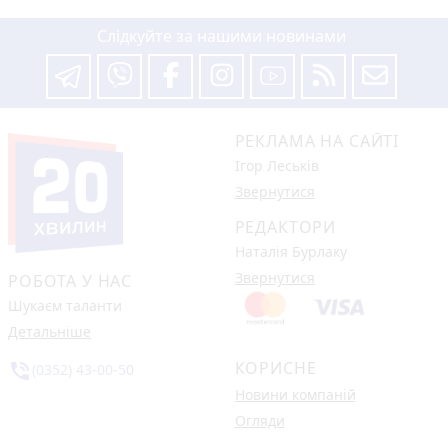
Слідкуйте за нашими новинами
РЕКЛАМА НА САЙТІ
Ігор Леськів
Звернутися
РЕДАКТОРИ
Наталія Бурлаку
Звернутися
РОБОТА У НАС
Шукаєм таланти
Детальніше
КОРИСНЕ
phone_in_talk
(0352) 43-00-50
Новини компаній
Огляди