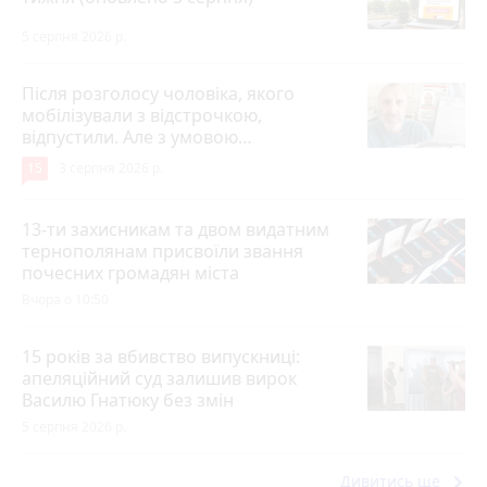
5 серпня 2026 р.
Після розголосу чоловіка, якого
мобілізували з відстрочкою,
відпустили. Але з умовою…
15
3 серпня 2026 р.
13-ти захисникам та двом видатним
тернополянам присвоїли звання
почесних громадян міста
Вчора о 10:50
15 років за вбивство випускниці:
апеляційний суд залишив вирок
Василю Гнатюку без змін
5 серпня 2026 р.
keyboard_arrow_right
Дивитись ще