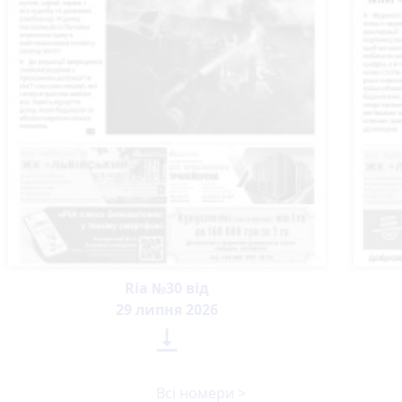
Ria №30 від
29 липня 2026

Всі номери >