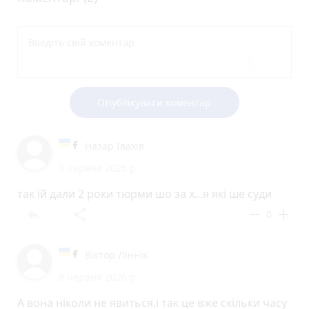
Опублікувати коментар
Назар Івахів
9 червня 2026 р.
так їй дали 2 роки тюрми шо за х...я які ше суди
reply
share
remove
add
0
Віктор Ліннік
8 червня 2026 р.
А вона ніколи не явиться,і так це вже скільки часу