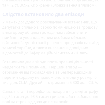
та ч. 2 ст. 369-2 КК України (Зловживання впливом).
Слідство встановило два епізоди
У межах досудового розслідування встановили, що
депутатка спільно зі своєю помічницею за грошову
винагороду обіцяла громадянам забезпечити
прийняття уповноваженим особами обласної
військової адміністрації рішення про дозвіл на виїзд
за межі України, а також внесення відповідних
відомостей до Інформаційної системи «Шлях».
Встановили два епізоди протиправної діяльності
нардепки та її помічниці. Перший епізод —
отримання від громадянина за безперешкодний
перетин кордону неправомірної вигоди у розмірі 6
тис. дол. США. Другий — отримання 5 300 дол. США.
Санкція статті передбачає покарання у виді штрафу
від 34 тисяч до 93,5 тисяч гривень або позбавлення
волі на строк від двох до п’яти років.