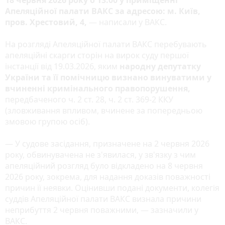
Апеляційної палати ВАКС за адресою: м. Київ,
пров. Хрестовий, 4,
— написали у ВАКС.
На розгляді Апеляційної палати ВАКС перебувають
апеляційні скарги сторін на вирок суду першої
інстанції від 19.03.2026, яким
народну депутатку
України та її помічницю визнано винуватими у
вчиненні кримінального правопорушення,
передбаченого ч. 2 ст. 28, ч. 2 ст. 369-2 ККУ
(зловживання впливом, вчинене за попередньою
змовою групою осіб).
— У судове засідання, призначене на 2 червня 2026
року, обвинувачена не з'явилася, у зв'язку з чим
апеляційний розгляд було відкладено на 8 червня
2026 року, зокрема, для надання доказів поважності
причин її неявки. Оцінивши подані документи, колегія
суддів Апеляційної палати ВАКС визнала причини
неприбуття 2 червня поважними, — зазначили у
ВАКС.