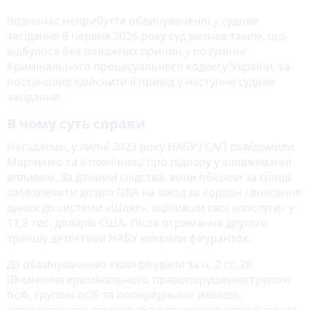
Водночас неприбуття обвинуваченої у судове
засідання 8 червня 2026 року суд визнав таким, що
відбулося без поважних причин у розумінні
Кримінального процесуального кодексу України, та
постановив здійснити її привід у наступне судове
засідання.
В чому суть справи
Нагадаємо
, у липні 2023 року НАБУ і САП повідомили
Марченко та її помічниці про підозру у зловживанні
впливом. За даними слідства, вони обіцяли за гроші
забезпечити дозвіл ОВА на виїзд за кордон і внесення
даних до системи «Шлях», оцінивши свої «послуги» у
11,3 тис. доларів США. Після отримання другого
траншу детективи НАБУ викрили фігуранток.
Дії обвинувачених кваліфікували за ч. 2 ст. 28
(Вчинення кримінального правопорушення групою
осіб, групою осіб за попередньою змовою,
організованою групою або злочинною організацією)