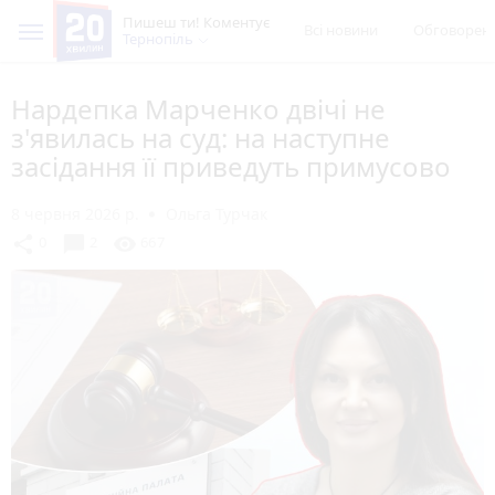
Пишеш ти! Коментує
Всі новини
Обговорен
Тернопіль
Нардепка Марченко двічі не
з'явилась на суд: на наступне
засідання її приведуть примусово
8 червня 2026 р.
Ольга Турчак
chat_bubble
share
visibility
0
2
667