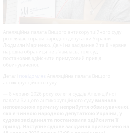
Апеляційна палата Вищого антикорупційного суду
розглядає справи народної депутатки України
Людмили Марченко. Двічі на засідання 2 та 8 червня
народна обраниця не з'явилась, тож суд
постановив здійснити примусовий привід
обвинуваченої.
Деталі
повідомляє
Апеляційна палата Вищого
антикорупційного суду.
— 8 червня 2026 року колегія суддів Апеляційної
палати Вищого антикорупційного суду
визнала
неповажною причину неприбуття обвинуваченої,
яка є чинною народною депутаткою України, у
судове засідання та постановила здійснити її
привід. Наступне судове засідання призначено на
18 червня 2026 року о 13:00 у приміщенні