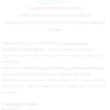
Правила користування сайтом
Умови і правила надання платного доступу
Рекламна політика проєкту «Інтерактивна мапа локальних
брендів»
Редакція керується в своїй роботі
"Кодексом етики
українського журналіста"
, затвердженим Комісією з
журналістської етики. Поскаржитись на матеріал до Комісії
можна
тут
Видання є членом
Асоціації Незалежні регіональні видавці
України
та Всесвітньої асоціації видавців
WAN-IFRA
Матеріали з позначками "Новини компаній", "Прес-служба",
"Реклама" та "Партнерський проєкт" опубліковані на правах
реклами.