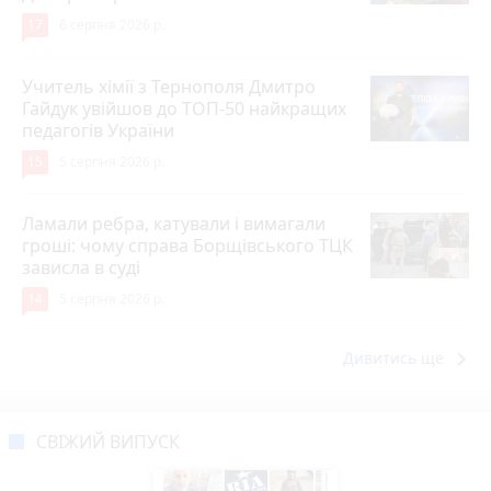
17
6 серпня 2026 р.
Учитель хімії з Тернополя Дмитро
Гайдук увійшов до ТОП-50 найкращих
педагогів України
15
5 серпня 2026 р.
Ламали ребра, катували і вимагали
гроші: чому справа Борщівського ТЦК
зависла в суді
14
5 серпня 2026 р.
keyboard_arrow_right
Дивитись ще
СВІЖИЙ ВИПУСК