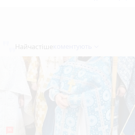
коментують
Найчастіше
36