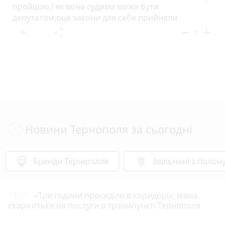
пройшло,і як вона судима може бути
депутатом,оце закони для себе прийняли
reply
share
remove
add
1
Новини Тернополя за сьогодні
Бренди Тернопілля
Звільнені з полон
13:05
«Три години просиділи в коридорі»: мама
скаржиться на послуги в травмпункті Тернополя