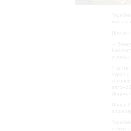
Теребов
житель 
Про це
— Знову 
Вже вко
у повідо
7 квітня
України
головни
автомоб
Дедьо
,
Понад 3 
лише за
Теребов
полеглог