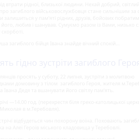
від втрати рідної, близької людини. Нехай добрий, світли
про загиблого військовослужбовця стане сильнішим за 
 залишиться у пам’яті рідних, друзів, бойових побратимів
в його, любив і шанував. Сумуємо разом із Вами, низько 
 скорботі.
уша загиблого бійця Івана знайде вічний спокій…
ять гідно зустріти загиблого Геро
янців просять у суботу, 22 липня, зустріти з молитвою
дками домовину з тілом загиблого Героя, жителя м.Тере
 Івана Дедя та вшанувати його світлу пам‘ять.
річі —14.00 год. (перехрестя біля греко-католицької церк
 Миколая в м.Теребовля).
стрічі відбудеться чин похорону воїна. Поховають загиб
а на Алеї Героїв міського кладовища у Теребовлі.