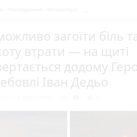
...
я
Розслідування
Фотоконкурс
ожливо загоїти біль т
коту втрати — на щиті
ертається додому Геро
ебовлі Іван Дедьо
2023 р.
Діана Олійник
chat_bubble
share
visibility
0
0
841