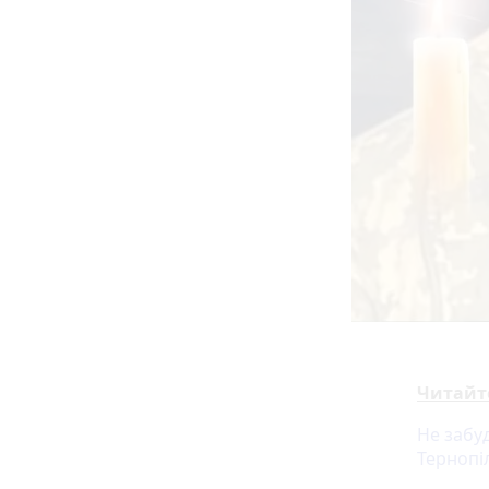
Читайт
Не забу
Тернопі