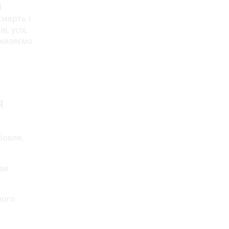
й
смерть і
, усіх,
схиляємо
я
бовля,
ви
лого