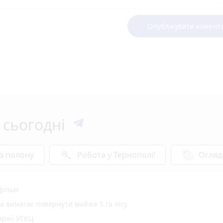
Опублікувати комент
 сьогодні
 з полону
Робота у Тернополі!
Огляд
 фільм
а вимагає повернути майже 5 га лісу
рхії УГКЦ