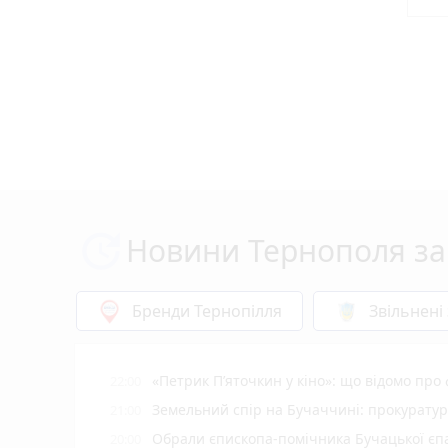
Новини Тернополя за
Бренди Тернопілля
Звільнені
«Петрик П’яточкин у кіно»: що відомо про
22:00
Земельний спір на Бучаччині: прокуратур
21:00
Обрали єпископа-помічника Бучацької єпа
20:00