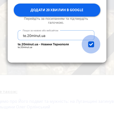
ДОДАТИ 20 ХВИЛИН В GOOGLE
е також:
демо про Його подвиг та мужність: на Луганщині загинув
льщини Олег Орлінський