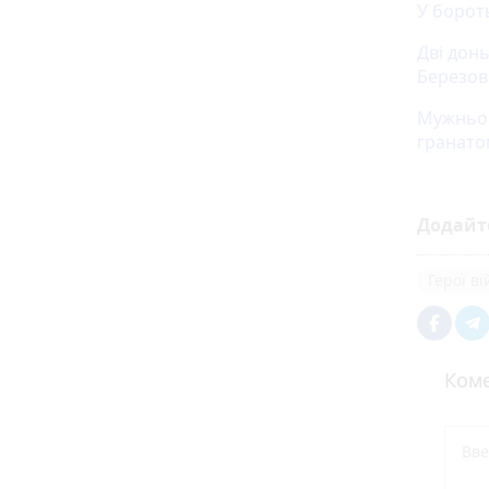
У борот
Дві донь
Березов
Мужньо 
гранато
Додайт
Герої в
Коме