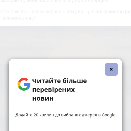
е вмирають, вони залишаються у наших серцях!
вітла пам’ять і слава українському воїну, який захищав рі
і кожного з нас!
×
Читайте більше
перевірених
новин
Додайте 20 хвилин до вибраних джерел в Google