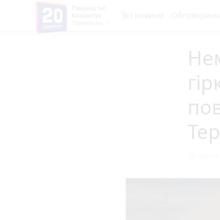
Пишеш ти!
Всі новини
Обговоренн
Коментує
Тернопіль
Нем
гір
пов
Тер
20 липня 