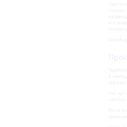
гіркоту 
спомин 
назавжди
хто зна
голови у
Нехай д
Прос
Теребовл
й лампа
сержанта
Час зуст
святого
Після зу
захисник