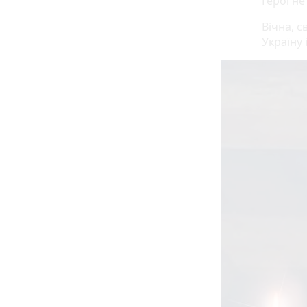
Герої н
Вічна, с
Україну 