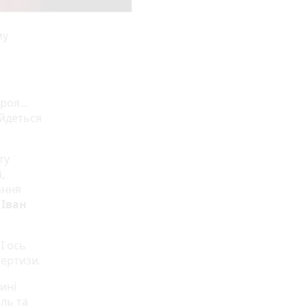
му
Героя…
 йдеться
ту
,
ання
т
Іван
І ось
пертизи.
ині
іль та