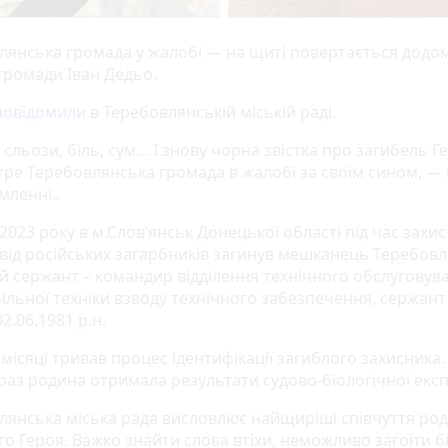
лянська громада у жалобі — на щиті повертається додо
громади Іван Дедьо.
повідомили
в Теребовлянській міській раді.
сльози, біль, сум… І знову чорна звістка про загибель 
тре Теребовлянська громада в жалобі за своїм сином, —
мленні..
 2023 року в м.Слов’янськ Донецької області під час захис
 від російських загарбників загинув мешканець Теребовлі
й сержант – командир відділення технічного обслуговув
ільної техніки взводу технічного забезпечення, сержан
 02.06.1981 р.н.
місяці тривав процес ідентифікації загиблого захисника. 
раз родина отримала результати судово-біологічної екс
лянська міська рада висловлює найщиріші співчуття род
о Героя. Важко знайти слова втіхи, неможливо загоїти б