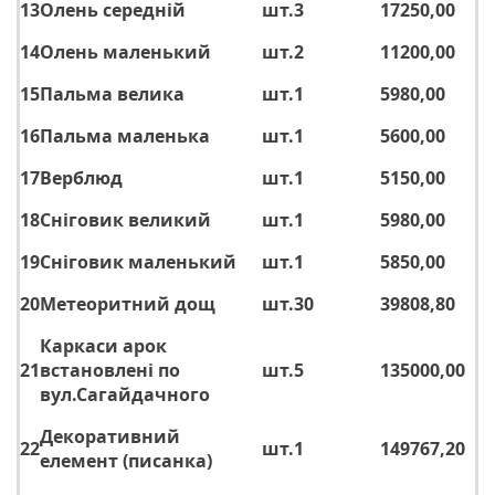
13
Олень середній
шт.
3
17250,00
14
Олень маленький
шт.
2
11200,00
15
Пальма велика
шт.
1
5980,00
16
Пальма маленька
шт.
1
5600,00
17
Верблюд
шт.
1
5150,00
18
Сніговик великий
шт.
1
5980,00
19
Сніговик маленький
шт.
1
5850,00
20
Метеоритний дощ
шт.
30
39808,80
Каркаси арок
21
встановлені по
шт.
5
135000,00
вул.Сагайдачного
Декоративний
22
шт.
1
149767,20
елемент (писанка)