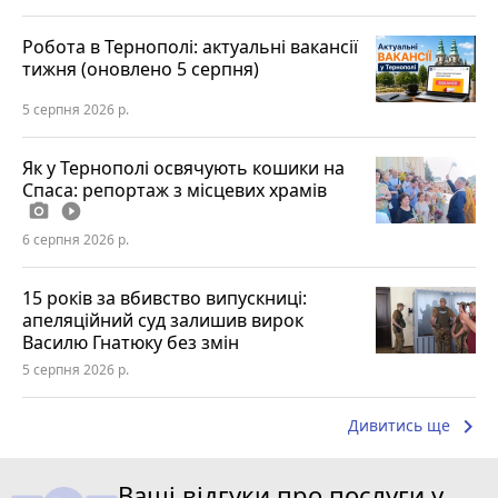
Робота в Тернополі: актуальні вакансії
тижня (оновлено 5 серпня)
5 серпня 2026 р.
Як у Тернополі освячують кошики на
Спаса: репортаж з місцевих храмів
photo_camera
play_circle_filled
6 серпня 2026 р.
15 років за вбивство випускниці:
апеляційний суд залишив вирок
Василю Гнатюку без змін
5 серпня 2026 р.
keyboard_arrow_right
Дивитись ще
Ваші відгуки про послуги у