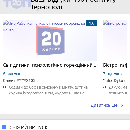
Тернополі
4.6
Світ дитини, психологічно корекційний центр
Бістро, каф
6 відгуків
7 відгуків
Клієнт ****2103
Yulia Dykukh
Ходили до Софії в сенсерну кімнату, дитина
Дякую, мені
ходила із задоволенням, чудово йшла на
величезний 
контакт, залишалась сама на заннятті....
на вагу, то
keyboard_arrow_right
Дивитись ще
СВІЖИЙ ВИПУСК