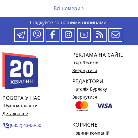
Всі номери >
Слідкуйте за нашими новинами
РЕКЛАМА НА САЙТІ
Ігор Леськів
Звернутися
РЕДАКТОРИ
Наталія Бурлаку
Звернутися
РОБОТА У НАС
Шукаєм таланти
Детальніше
КОРИСНЕ
phone_in_talk
(0352) 43-00-50
Новини компаній