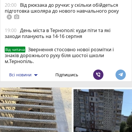
20:00
Від рюкзака до ручки: у скільки обійдеться
підготовка школяра до нового навчального року
play_circle_filled
photo_camera
19:00
День міста в Тернополі: куди піти та які
заходи планують на 14-16 серпня
Звернення стосовно нової розмітки і
Від читача
знаків дорожнього руху біля шостої школи
м.Тернопіль.
Всі новини
Підпишись