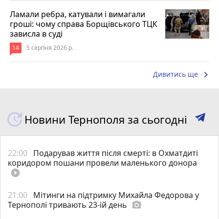
Ламали ребра, катували і вимагали
гроші: чому справа Борщівського ТЦК
зависла в суді
14
5 серпня 2026 р.
keyboard_arrow_right
Дивитись ще
Новини Тернополя за сьогодні
22:00
Подарував життя після смерті: в Охматдиті
коридором пошани провели маленького донора
play_circle_filled
21:00
Мітинги на підтримку Михайла Федорова у
Тернополі тривають 23-ій день
photo_camera