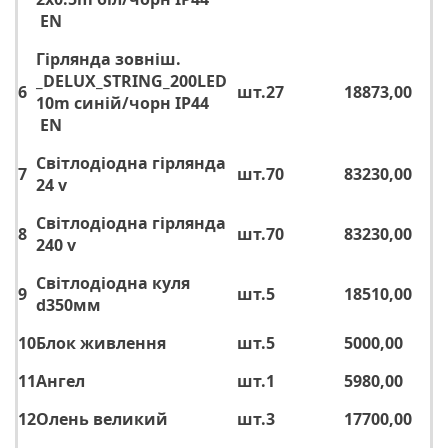
EN
Гірлянда зовніш.
_DELUX_STRING_200LED
6
шт.
27
18873,00
10m синій/чорн IP44
EN
Світлодіодна гірлянда
7
шт.
70
83230,00
24 v
Світлодіодна гірлянда
8
шт.
70
83230,00
240 v
Світлодіодна куля
9
шт.
5
18510,00
d350мм
10
Блок живлення
шт.
5
5000,00
11
Ангел
шт.
1
5980,00
12
Олень великий
шт.
3
17700,00