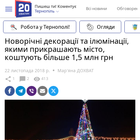
Пишеш ти! Коментує
Всі новини
Обговорен
Тернопіль
Робота у Тернополі!
Огляди
Новорічні декорації та ілюмінації,
якими прикрашають місто,
коштують більше 1,5 млн грн
22 листопада 2018 р.
Мар'яна ДОХВАТ
chat_bubble
share
visibility
1
2
413