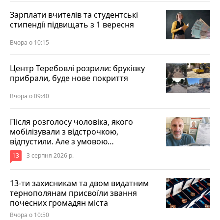
Зарплати вчителів та студентські
стипендії підвищать з 1 вересня
Вчора о 10:15
Центр Теребовлі розрили: бруківку
прибрали, буде нове покриття
Вчора о 09:40
Після розголосу чоловіка, якого
мобілізували з відстрочкою,
відпустили. Але з умовою…
13
3 серпня 2026 р.
13-ти захисникам та двом видатним
тернополянам присвоїли звання
почесних громадян міста
Вчора о 10:50