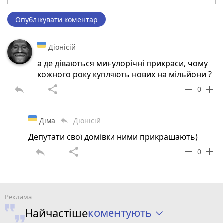
Опублікувати коментар
Діонісій
а де діваються минулорічні прикраси, чому
кожного року купляють нових на мільйони ?
reply
share
remove
add
0
Діма
Діонісій
reply
Депутати свої домівки ними прикрашають)
reply
share
remove
add
0
коментують
Найчастіше