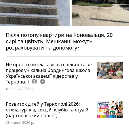
Після потопу квартири на Коновальця, 20
сирі та цвітуть. Мешканці можуть
розраховувати на допомогу?
Не просто школа, а дієва спільнота: як
працює унікальна бордингова школа
Української академії лідерства у
Тернополі
photo_camera
play_circle_filled
4 серпня 2026 р.
Розвиток дітей у Тернополі 2026:
огляд гуртків, секцій, клубів та студій
(партнерський проєкт)
28 липня 2026 р.