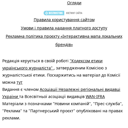
Огляди
Правила користування сайтом
Умови і правила надання платного доступу
Рекламна політика проєкту «Інтерактивна мапа локальних
брендів»
Редакція керується в своїй роботі
"Кодексом етики
українського журналіста"
, затвердженим Комісією з
журналістської етики. Поскаржитись на матеріал до Комісії
можна
тут
Видання є членом
Асоціації Незалежні регіональні видавці
України
та Всесвітньої асоціації видавців
WAN-IFRA
Матеріали з позначками "Новини компаній", "Прес-служба",
"Реклама" та "Партнерський проєкт" опубліковані на правах
реклами.