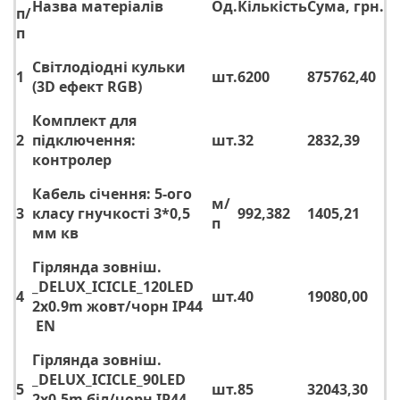
Назва матеріалів
Од.
Кількість
Сума, грн.
п/
п
Світлодіодні кульки
1
шт.
6200
875762,40
(3D ефект RGB)
Комплект для
2
підключення:
шт.
32
2832,39
контролер
Кабель січення: 5-ого
м/
3
класу гнучкості 3*0,5
992,382
1405,21
п
мм кв
Гірлянда зовніш.
_DELUX_ICICLE_120LED
4
шт.
40
19080,00
2x0.9m жовт/чорн IP44
EN
Гірлянда зовніш.
_DELUX_ICICLE_90LED
5
шт.
85
32043,30
2x0.5m біл/чорн IP44