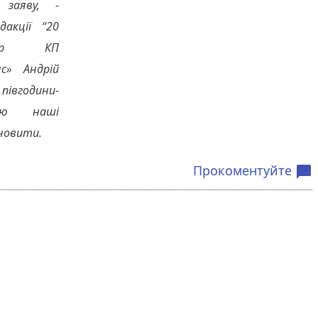
 заяву, -
акції “20
тор КП
нс» Андрій
івгодини-
нію наші
дновити.
Прокоментуйте
chat_bubble