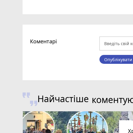
Коментарі
Опублікувати
Найчастіше
коменту
Х