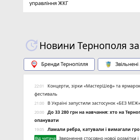
управління ЖКГ
Новини Тернополя за
Бренди Тернопілля
Звільнені
Концерти, зірки «МастерШеф» та ярмарок
22:01
фестиваль
В Україні запустили застосунок «БЕЗ МЕЖ»
21:00
До 33 280 грн на навчання: хто на Терн
20:00
опанувати
Ламали ребра, катували і вимагали гро
19:05
Від читача
Звернення стосовно нової розмітки і