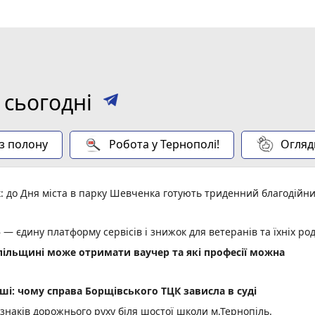
 сьогодні
 з полону
Робота у Тернополі!
Огляд
: до Дня міста в парку Шевченка готують триденний благодійн
 — єдину платформу сервісів і знижок для ветеранів та їхніх ро
опільщині може отримати ваучер та які професії можна
ші: чому справа Борщівського ТЦК зависла в суді
 знаків дорожнього руху біля шостої школи м.Тернопіль.