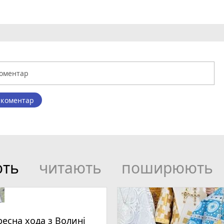
 коментар
ють
читають
поширюють
ресна хода з Волині