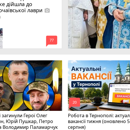
же дійшла до
очаївської лаври
photo_camera
lled
mode_comment
77
mode_comment
20
і загинули Герої Олег
Робота в Тернополі: актуал
н, Юрій Пушкар, Петро
вакансії тижня (оновлено 5
та Володимир Паламарчук
серпня)