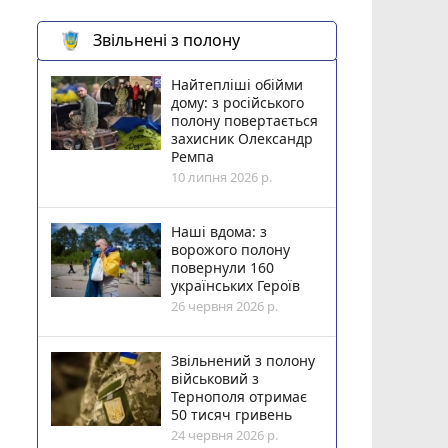
Звільнені з полону
Найтепліші обійми
дому: з російського
полону повертається
захисник Олександр
Ремпа
10 липня 2026 р.
Наші вдома: з
ворожого полону
повернули 160
українських Героїв
26 червня 2026 р.
Звільнений з полону
військовий з
Тернополя отримає
50 тисяч гривень
24 червня 2026 р.