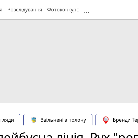
...
я
Розслідування
Фотоконкурс
гляди
Звільнені з полону
Бренди Те
ейбусна лінія. Рух "ро