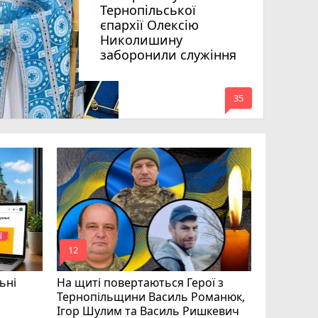
Тернопільської
єпархії Олексію
Николишину
заборонили служіння
mode_comment
35
«Треба вм
Соколовс
призначе
управлін
mode_comment
mode_comment
12
24
ьні
На щиті повертаються Герої з
Тернопільщини Василь Романюк,
Ігор Шулим та Василь Ришкевич