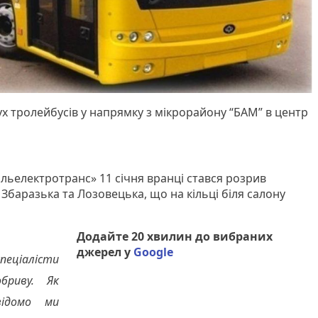
ух тролейбусів у напрямку з мікрорайону “БАМ” в центр
ільелектротранс» 11 січня вранці стався розрив
ь Збаразька та Лозовецька, що на кільці біля салону
Додайте 20 хвилин до вибраних
джерел у
Google
ціалісти
бриву. Як
відомо ми