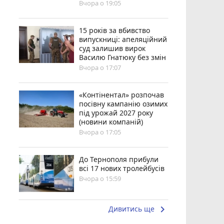
Вчора о 19:05
15 років за вбивство
випускниці: апеляційний
суд залишив вирок
Василю Гнатюку без змін
Вчора о 17:07
«Контінентал» розпочав
посівну кампанію озимих
під урожай 2027 року
(новини компаній)
Вчора о 17:05
До Тернополя прибули
всі 17 нових тролейбусів
Вчора о 15:59
keyboard_arrow_right
Дивитись ще