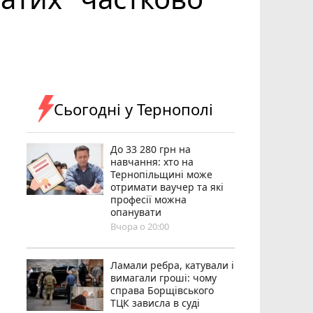
Сьогодні у Тернополі
До 33 280 грн на
навчання: хто на
Тернопільщині може
отримати ваучер та які
професії можна
опанувати
Вчора о 20:00
Ламали ребра, катували і
вимагали гроші: чому
справа Борщівського
ТЦК зависла в суді