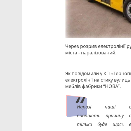
Через розрив електролінії р
міста - паралізований.
Як повідомили у КП «Терноп
електролінії на стику вулиц
меблів фабрики “НОВА”.
Наразі наші спе
вивчають причину о
тільки буде щось 