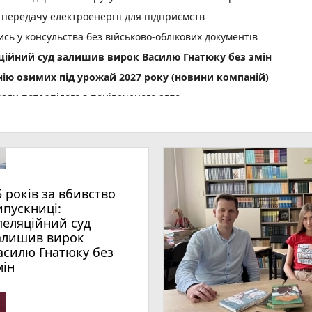
 передачу електроенергії для підприємств
сь у консульства без військово-облікових документів
яційний суд залишив вирок Василю Гнатюку без змін
нію озимих під урожай 2027 року (новини компаній)
али потерпілого з понівеченого авто
photo_camera
лейбусів
День Народження: вітають усім фейсбуком, пишіть побажання і
нопільщині: 6 серпня будуть грози
5 років за вбивство
ипускниці:
 тижня (оновлено 5 серпня)
пеляційний суд
алишив вирок
des
асилю Гнатюку без
play_circle_filled
photo_camera
 спеки під парасолями
мін
нопільських патрульних п'ять тисяч гривень
 увійшов до ТОП-50 найкращих педагогів України