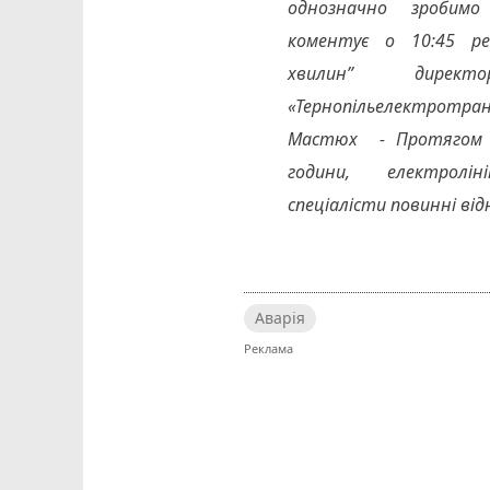
однозначно зробимо
коментує о 10:45 ред
хвилин” дирек
«Тернопільелектротра
Мастюх - Протягом п
години, електролі
спеціалісти повинні ві
Аварія