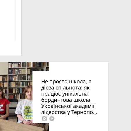
 ви
Не просто школа, а
дієва спільнота: як
працює унікальна
бордингова школа
Української академії
лідерства у Тернополі
photo_camera
play_circle_filled