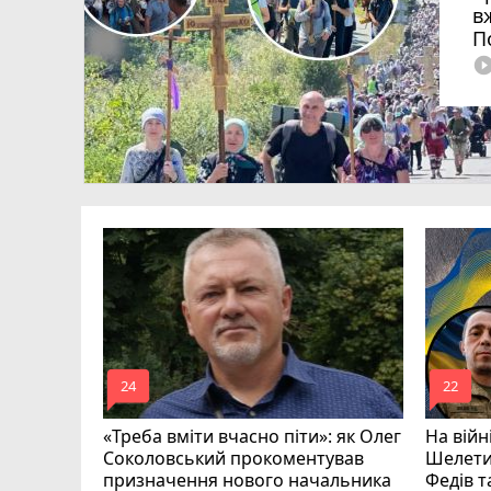
в
П
play_circle_fi
рої з
Романюк,
ишкевич
mode_comment
mode_comment
24
22
«Треба вміти вчасно піти»: як Олег
На війн
Соколовський прокоментував
Шелети
призначення нового начальника
Федів 