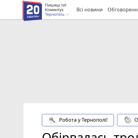
Пишеш ти!
Всі новини
Обговоренн
Коментує
Тернопіль
Робота у Тернополі!
О
Обірвалась трол