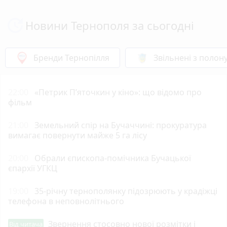
Новини Тернополя за сьогодні
Бренди Тернопілля
Звільнені з полон
22:00
«Петрик П’яточкин у кіно»: що відомо про
фільм
21:00
Земельний спір на Бучаччині: прокуратура
вимагає повернути майже 5 га лісу
20:00
Обрали єпископа-помічника Бучацької
єпархії УГКЦ
19:00
35-річну тернополянку підозрюють у крадіжці
телефона в неповнолітнього
Звернення стосовно нової розмітки і
Від читача