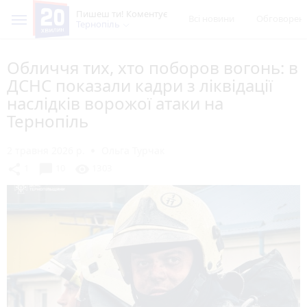
Пишеш ти! Коментує
Всі новини
Обговорен
Тернопіль
Обличчя тих, хто поборов вогонь: в
ДСНС показали кадри з ліквідації
наслідків ворожої атаки на
Тернопіль
2 травня 2026 р.
Ольга Турчак
chat_bubble
share
visibility
1
10
1303