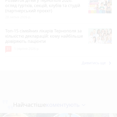
Розвиток дітей у Тернополі 2026:
огляд гуртків, секцій, клубів та студій
(партнерський проєкт)
28 липня 2026 р.
Топ-15 сімейних лікарів Тернополя за
кількістю декларацій: кому найбільше
довіряють пацієнти
31
1 серпня 2026 р.
keyboard_arrow_right
Дивитись ще
коментують
Найчастіше