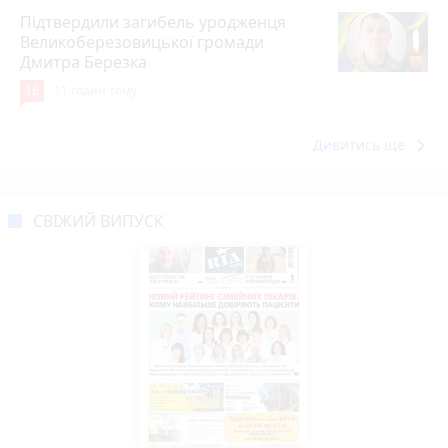
Підтвердили загибель уродженця
Великоберезовицької громади
Дмитра Березка
16
11 годин тому
keyboard_arrow_right
Дивитись ще
СВІЖИЙ ВИПУСК