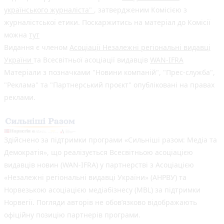
українського журналіста"
, затвердженим Комісією з
журналістської етики. Поскаржитись на матеріал до Комісії
можна
тут
Видання є членом
Асоціації Незалежні регіональні видавці
України
та Всесвітньої асоціації видавців
WAN-IFRA
Матеріали з позначками "Новини компаній", "Прес-служба",
"Реклама" та "Партнерський проєкт" опубліковані на правах
реклами.
Здійснено за підтримки програми «Сильніші разом: Медіа та
Демократія», що реалізується Всесвітньою асоціацією
видавців новин (WAN-IFRA) у партнерстві з Асоціацією
«Незалежні регіональні видавці України» (АНРВУ) та
Норвезькою асоціацією медіабізнесу (MBL) за підтримки
Норвегії. Погляди авторів не обов’язково відображають
офіційну позицію партнерів програми.