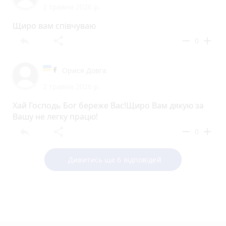
2 травня 2026 р.
Щиро вам співчуваю
reply
share
remove
add
0
Орися Довга
2 травня 2026 р.
Хай Господь Бог береже Вас!Щиро Вам дякую за
Вашу не легку працю!
reply
share
remove
add
0
Дивитись ще 6 відповідей