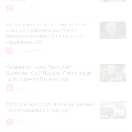
36
Вчора о 10:53
«Треба вміти вчасно піти»: як Олег
Соколовський прокоментував
призначення нового начальника
управління ЖКГ
24
3 серпня 2026 р.
На війні загинули Герої Олег
Шелетин, Юрій Пушкар, Петро Федів
та Володимир Паламарчук
23
Вчора о 09:00
Робота в Тернополі: актуальні вакансії
тижня (оновлено 5 серпня)
20
Вчора о 14:13