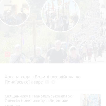
78
4 серпня 2026 р.
Хресна хода з Волині вже дійшла до
Почаївської лаври
photo_camera
play_circle_filled
Священнику з Тернопільської єпархії
Олексію Николишину заборонили
служіння