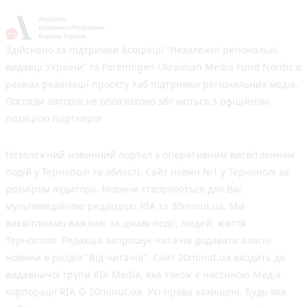
Здійснено за підтримки Асоціації “Незалежні регіональні
видавці України” та Foreningen Ukrainian Media Fund Nordic в
рамках реалізації проєкту Хаб підтримки регіональних медіа.
Погляди авторів не обов'язково збігаються з офіційною
позицією партнерів
Незалежний новинний портал з оперативним висвітленням
подій у Тернополі та області. Сайт новин №1 у Тернополі за
розміром аудиторії. Новини створюються для Вас
мультимедійною редакцією RIA та 20minut.ua. Ми
висвітлюємо важливі та цікаві події, людей, життя
Тернополя. Редакція запрошує читачів додавати власні
новини в розділ "Від читачів". Сайт 20minut.ua входить до
видавничої групи RIA Media, яка також є частиною Медіа
корпорації RIA © 20minut.ua. Усі права захищені. Будь-яка