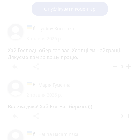
Опублікувати коментар
Lyubov Kurochka
3 травня 2026 р.
Хай Господь оберігає вас. Хлопці ви найкращі.
Дякуємо вам за вашу працю.
reply
share
remove
add
0
Марія Гуменна
2 травня 2026 р.
Велика дяка! Хай Бог Вас береже)))
reply
share
remove
add
0
Halina Bachminska