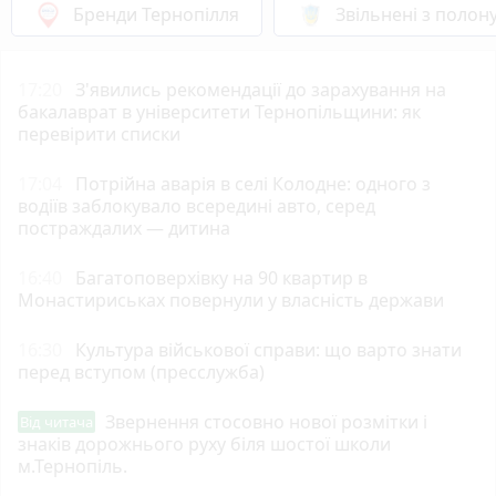
Бренди Тернопілля
Звільнені з полон
17:20
З'явились рекомендації до зарахування на
бакалаврат в університети Тернопільщини: як
перевірити списки
17:04
Потрійна аварія в селі Колодне: одного з
водіїв заблокувало всередині авто, серед
постраждалих — дитина
16:40
Багатоповерхівку на 90 квартир в
Монастириськах повернули у власність держави
16:30
Культура військової справи: що варто знати
перед вступом (пресслужба)
Звернення стосовно нової розмітки і
Від читача
знаків дорожнього руху біля шостої школи
м.Тернопіль.