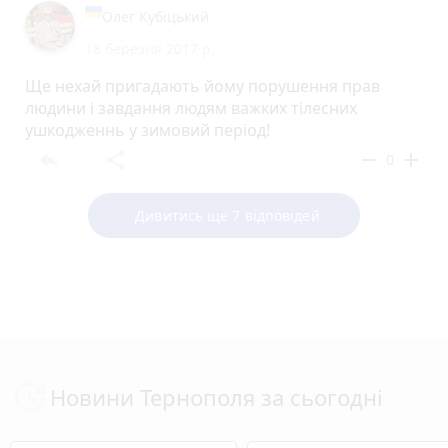
Олег Кубіцький
18 березня 2017 р.
Ще нехай пригадають йому порушення прав
людини і завдання людям важких тілесних
ушкодженнь у зимовий період!
reply
share
remove
add
0
Дивитись ще 7 відповідей
Новини Тернополя за сьогодні