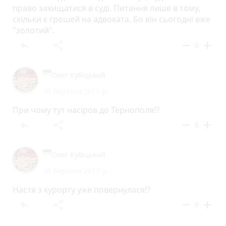
право захищатися в суді. Питання лише в тому,
скільки є грошей на адвоката. Бо він сьогодні вже
"золотий".
reply
share
remove
add
0
Олег Кубіцький
18 березня 2017 р.
При чому тут насіров до Тернополя!?
reply
share
remove
add
0
Олег Кубіцький
18 березня 2017 р.
Настя з курорту уже повернулася!?
reply
share
remove
add
0