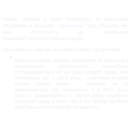
Також, обшуки в мерії пов'язують із ранішніми
обшуками в
квартирі підприємця Гуди
. Мовляв, він
має причетність до земельних
махінацій тернопільскої міськради.
Свою версію озвучує і міський голова Сергій Надал.
Київська поліція, зокрема управління по боротьбі з
економічною злочинністю, проводить
слідчооперативні дії по дуже старій справі, яка
тягнеться ще з 2015 року, - зазначив міський
голова Сергій Надал. - Приїхали ті ж
оперативники, які працювали і у 2015 році.
Київські правоохоронці з самого ранку наробили
лишнього шуму в місті. Ми б без зайвих проблем
пред'явили їм усі необхідні документи.