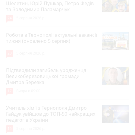
Шелетин, Юрій Пушкар, Петро Федів
та Володимир Паламарчук
24
5 серпня 2026 р.
Робота в Тернополі: актуальні вакансії
тижня (оновлено 5 серпня)
20
5 серпня 2026 р.
Підтвердили загибель уродженця
Великоберезовицької громади
Дмитра Березка
17
Вчора о 09:00
Учитель хімії з Тернополя Дмитро
Гайдук увійшов до ТОП-50 найкращих
педагогів України
15
5 серпня 2026 р.