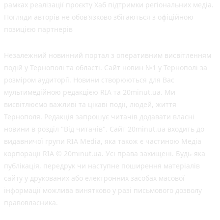
рамках реалізації проєкту Хаб підтримки регіональних медіа.
Погляди авторів не обов'язково збігаються з офіційною
позицією партнерів
Незалежний новинний портал з оперативним висвітленням
подій у Тернополі та області. Сайт новин №1 у Тернополі за
розміром аудиторії. Новини створюються для Вас
мультимедійною редакцією RIA та 20minut.ua. Ми
висвітлюємо важливі та цікаві події, людей, життя
Тернополя. Редакція запрошує читачів додавати власні
новини в розділ "Від читачів". Сайт 20minut.ua входить до
видавничої групи RIA Media, яка також є частиною Медіа
корпорації RIA © 20minut.ua. Усі права захищені. Будь-яка
публiкацiя, передрук чи наступне поширення матеріалів
сайту у друкованих або електронних засобах масової
інформації можлива винятково у разі письмового дозволу
правовласника.