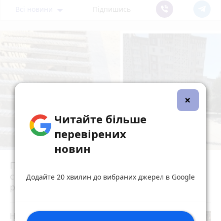
Всі новини
Підпишись
×
Читайте більше
перевірених
новин
Після потопу квартири на Коновальця, 20
сирі та цвітуть. Мешканці можуть
Додайте 20 хвилин до вибраних джерел в Google
розраховувати на допомогу?
Не просто школа, а дієва спільнота: як