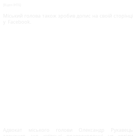
[Відео ІНТБ]
Міський голова також зробив допис на своїй сторінці
у
Facebook.
Адвокат міського голови Олександр Рукавець
зазначив, що київські правоохоронці не хотіли