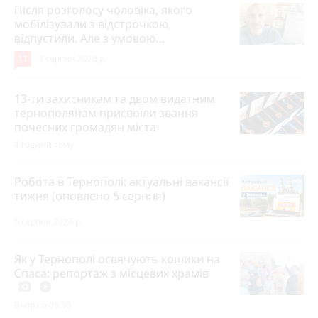
Після розголосу чоловіка, якого
мобілізували з відстрочкою,
відпустили. Але з умовою…
11
3 серпня 2026 р.
13-ти захисникам та двом видатним
тернополянам присвоїли звання
почесних громадян міста
4 години тому
Робота в Тернополі: актуальні вакансії
тижня (оновлено 5 серпня)
5 серпня 2026 р.
Як у Тернополі освячують кошики на
Спаса: репортаж з місцевих храмів
photo_camera
play_circle_filled
Вчора о 09:30