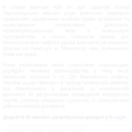
У справі йдеться про те, що службові особи
Тернопільської міської ради фактично передали
приватним юридичним особам право володіння та
користування земельними ділянками,
правокористувачами яких є комунальні
підприємства, а також створили умови для
безкоштовного набуття права власності на земельні
ділянки на території м. Тернополя, чим спричинило
тяжкі наслідки.
Вони зловживали своїм службовим становищем,
усупереч чинному законодавству, у тому числі
приписам частини 2 ст. 124 Земельного кодексу
України щодо передачі в оренду земельних ділянок,
що перебувають у державній та комунальній
власності за результатами проведення конкурсних
торгів, шляхом укладання удаваних (з прихованням
дійсних намірів) договорів.
Додайте 20 хвилин до вибраних джерел у
Google
кримінал
земля
поліція
Надал