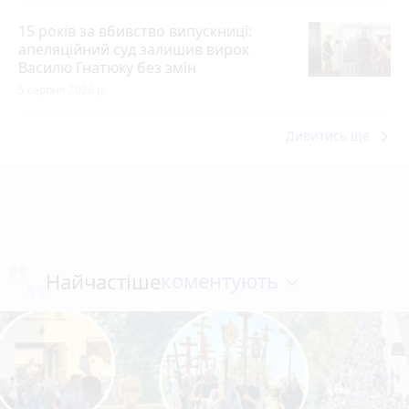
15 років за вбивство випускниці:
апеляційний суд залишив вирок
Василю Гнатюку без змін
5 серпня 2026 р.
keyboard_arrow_right
Дивитись ще
коментують
Найчастіше