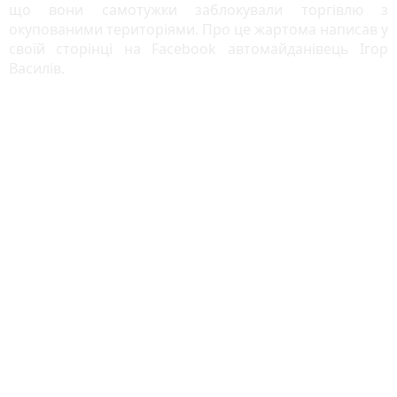
що вони самотужки заблокували торгівлю з
окупованими територіями. Про це жартома написав у
своїй сторінці на Facebook автомайданівець Ігор
Василів.