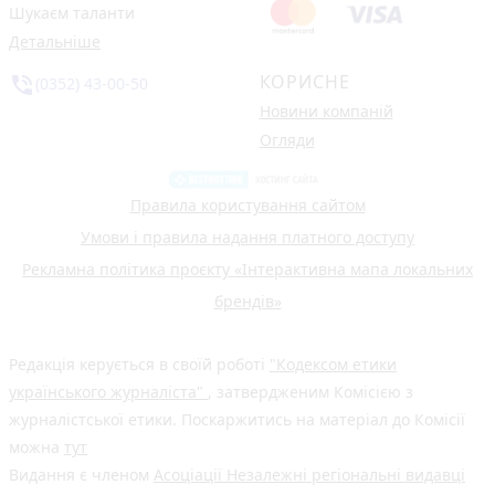
Шукаєм таланти
Детальніше
КОРИСНЕ
phone_in_talk
(0352) 43-00-50
Новини компаній
Огляди
Правила користування сайтом
Умови і правила надання платного доступу
Рекламна політика проєкту «Інтерактивна мапа локальних
брендів»
Редакція керується в своїй роботі
"Кодексом етики
українського журналіста"
, затвердженим Комісією з
журналістської етики. Поскаржитись на матеріал до Комісії
можна
тут
Видання є членом
Асоціації Незалежні регіональні видавці