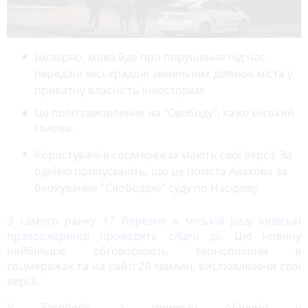
Імовірно, мова йде про порушення під час
передачі міськрадою земельних ділянок міста у
приватну власність інвесторам.
Це політзамовлення на “Свободу”, каже міський
голова.
Користувачі в соцмережах мають свої версії. За
однією припускають, що це помста Авакова за
блокування "Свободою" суду по Насірову
З самого ранку
17 березня в міській раді київські
правоохоронці проводять слідчі дії
. Цю новину
найбільше обговорюють тернополяни в
соцмережах та на сайті 20 хвилин, вислювлюючи свої
версії.
У Facebook з приводу обшуків у