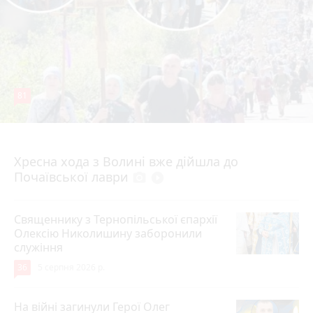
81
4 серпня 2026 р.
Хресна хода з Волині вже дійшла до
Почаївської лаври
photo_camera
play_circle_filled
Священнику з Тернопільської єпархії
Олексію Николишину заборонили
служіння
36
5 серпня 2026 р.
На війні загинули Герої Олег