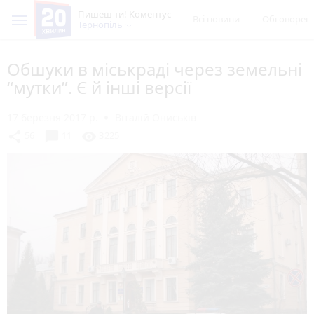
Пишеш ти! Коментує
Всі новини
Обговорен
Тернопіль
Обшуки в міськраді через земельні
“мутки”. Є й інші версії
17 березня 2017 р.
Віталій Ониськів
chat_bubble
share
visibility
56
11
3225