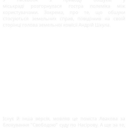
міськраді розгорнулася гостра полеміка між
користувачами. Зокрема, про те, що обшуки
стосуються земельних справ, повідомив на своїй
сторінці голова земельної комісії Андрій Шкула.
Існує й інша версія, мовляв це помста Авакова за
блокування "Свободою" суду по Насірову. А ще за те,