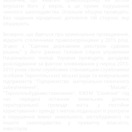
впускати його у мерію, а це пряме порушення
чинного законодавства. Оскільки обшуки проводять
без надання юридичної допомоги тій стороні, яку
обшукують.
Імовірно, що йдеться про кримінальне провадження,
відкрите столичними правоохоронцями у 2015 році.
Згідно з "Єдиним державним реєстром судових
рішень" у його рамках Головне слідче управління
Національної поліції України проводить досудове
розслідування за фактом зловживання у період 2013-
2015 років своїм службовим становищем службовими
особами Тернопільської міської ради та комунальних
підприємств "Підприємство матеріально-технічного
забезпечення", "Масив",
"Тернопільбудінвестзамовник", КЖЕМ "Сонячне" під
час передачі останнім земельних ділянок
територіальної громади міста у постійне
користування і оренду з метою подальшої їх розтрати
в порушення вимог земельного, містобудівного та
іншого законодавства у приватну власність
інвесторів.