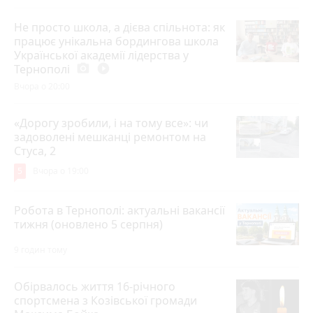
Не просто школа, а дієва спільнота: як
працює унікальна бордингова школа
Української академії лідерства у
Тернополі
photo_camera
play_circle_filled
Вчора о 20:00
«Дорогу зробили, і на тому все»: чи
задоволені мешканці ремонтом на
Стуса, 2
5
Вчора о 19:00
Робота в Тернополі: актуальні вакансії
тижня (оновлено 5 серпня)
9 годин тому
Обірвалось життя 16-річного
спортсмена з Козівської громади