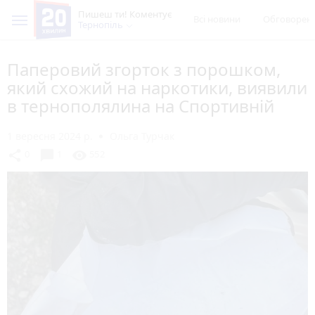
Пишеш ти! Коментує
Всі новини
Обговорен
Тернопіль
Паперовий згорток з порошком,
який схожий на наркотики, виявили
в тернополялина на Спортивній
1 вересня 2024 р.
Ольга Турчак
chat_bubble
share
visibility
0
1
552