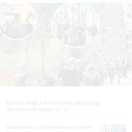
77
Вчора о 12:30
Хресна хода з Волині вже дійшла до
Почаївської лаври
photo_camera
play_circle_filled
Священнику з Тернопільської єпархії