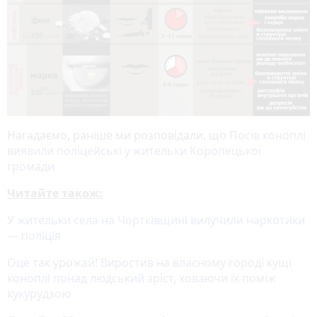
Нагадаємо, раніше ми розповідали, що
Посів коноплі
виявили поліцейські у жительки Коропецької
громади
Читайте також:
У жительки села на Чортківщині вилучили наркотики
— поліція
Оце так урожай! Виростив на власному городі кущі
коноплі понад людський зріст, ховаючи їх поміж
кукурудзою