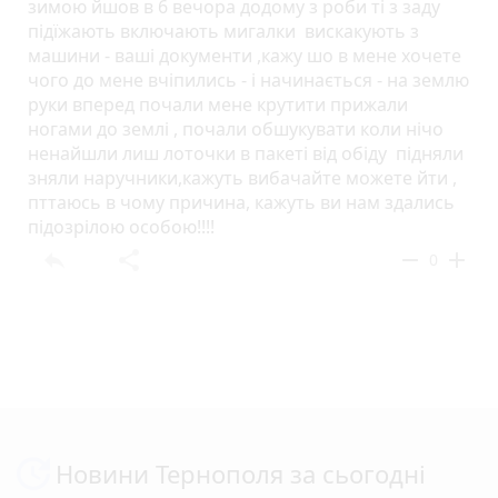
зимою йшов в 6 вечора додому з роби ті з заду
підїжають включають мигалки вискакують з
машини - ваші документи ,кажу шо в мене хочете
чого до мене вчіпились - і начинається - на землю
руки вперед почали мене крутити прижали
ногами до землі , почали обшукувати коли нічо
ненайшли лиш лоточки в пакеті від обіду підняли
зняли наручники,кажуть вибачайте можете йти ,
пттаюсь в чому причина, кажуть ви нам здались
підозрілою особою!!!!
reply
share
remove
add
0
Новини Тернополя за сьогодні