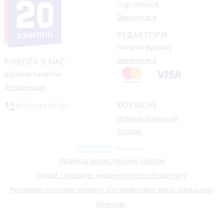
Ігор Леськів
Звернутися
РЕДАКТОРИ
Наталія Бурлаку
Звернутися
РОБОТА У НАС
Шукаєм таланти
Детальніше
КОРИСНЕ
phone_in_talk
(0352) 43-00-50
Новини компаній
Огляди
Правила користування сайтом
Умови і правила надання платного доступу
Рекламна політика проєкту «Інтерактивна мапа локальних
брендів»