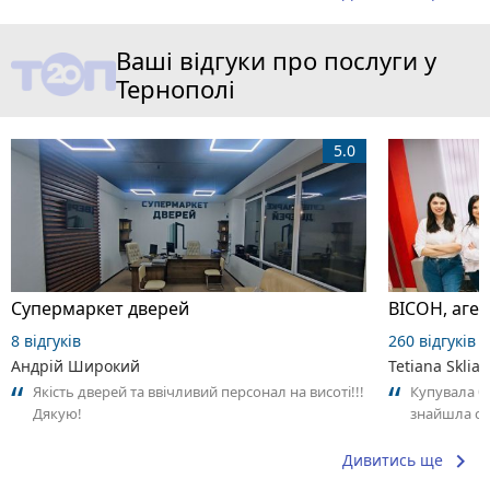
Ваші відгуки про послуги у
Тернополі
5.0
Супермаркет дверей
ВІСОН, аген
8 відгуків
260 відгуків
Андрій Широкий
Tetiana Sklia
Якість дверей та ввічливий персонал на висоті!!!
Купувала бу
Дякую!
знайшла са
тому ми дом
keyboard_arrow_right
Дивитись ще