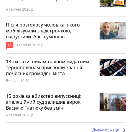
5 серпня 2026 р.
Після розголосу чоловіка, якого
мобілізували з відстрочкою,
відпустили. Але з умовою…
16
3 серпня 2026 р.
13-ти захисникам та двом видатним
тернополянам присвоїли звання
почесних громадян міста
Вчора о 10:50
15 років за вбивство випускниці:
апеляційний суд залишив вирок
Василю Гнатюку без змін
5 серпня 2026 р.
keyboard_arrow_right
Дивитись ще