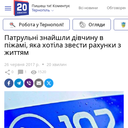
Пишеш ти! Коментує
Всі новини
Обговорен
Тернопіль
Робота у Тернополі!
Огляди
Патрульні знайшли дівчину в
піжамі, яка хотіла звести рахунки з
життям
26 червня 2017 р.
20 хвилин
chat_bubble
share
visibility
0
1
1520