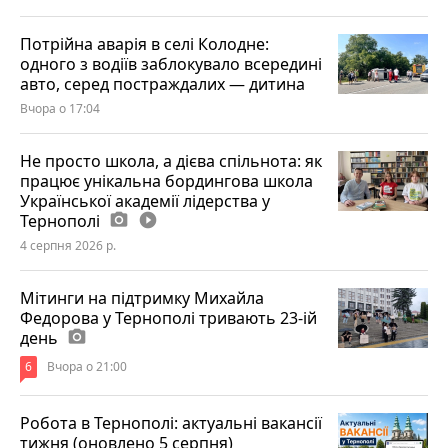
Потрійна аварія в селі Колодне:
одного з водіїв заблокувало всередині
авто, серед постраждалих — дитина
Вчора о 17:04
Не просто школа, а дієва спільнота: як
працює унікальна бордингова школа
Української академії лідерства у
Тернополі
photo_camera
play_circle_filled
4 серпня 2026 р.
Мітинги на підтримку Михайла
Федорова у Тернополі тривають 23-ій
день
photo_camera
6
Вчора о 21:00
Робота в Тернополі: актуальні вакансії
тижня (оновлено 5 серпня)