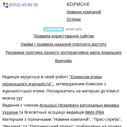
КОРИСНЕ
phone_in_talk
(0352) 43-00-50
Новини компаній
Огляди
Правила користування сайтом
Умови і правила надання платного доступу
Рекламна політика проєкту «Інтерактивна мапа локальних
брендів»
Редакція керується в своїй роботі
"Кодексом етики
українського журналіста"
, затвердженим Комісією з
журналістської етики. Поскаржитись на матеріал до Комісії
можна
тут
Видання є членом
Асоціації Незалежні регіональні видавці
України
та Всесвітньої асоціації видавців
WAN-IFRA
Матеріали з позначками "Новини компаній", "Прес-служба",
"Реклама" та "Партнерський проєкт" опубліковані на правах