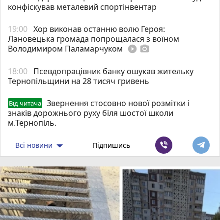
конфіскував металевий спортінвентар
19:00
Хор виконав останню волю Героя:
Лановецька громада попрощалася з воїном
Володимиром Паламарчуком
play_circle_filled
photo_camera
18:00
Псевдопрацівник банку ошукав жительку
Тернопільщини на 28 тисяч гривень
Звернення стосовно нової розмітки і
Від читача
знаків дорожнього руху біля шостої школи
м.Тернопіль.
Всі новини
Підпишись