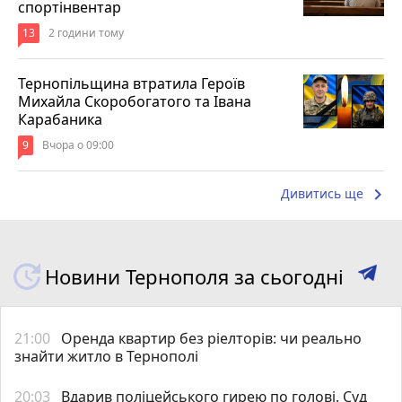
спортінвентар
13
2 години тому
Тернопільщина втратила Героїв
Михайла Скоробогатого та Івана
Карабаника
9
Вчора о 09:00
keyboard_arrow_right
Дивитись ще
Новини Тернополя за сьогодні
21:00
Оренда квартир без ріелторів: чи реально
знайти житло в Тернополі
20:03
Вдарив поліцейського гирею по голові. Суд