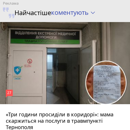
коментують
Найчастіше
27
«Три години просиділи в коридорі»: мама
9 годин тому
скаржиться на послуги в травмпункті
Тернополя