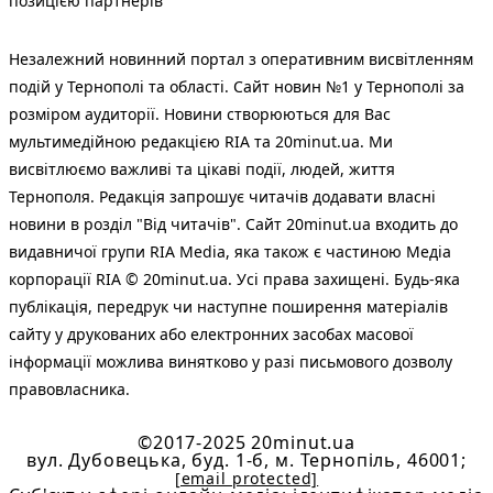
позицією партнерів
Незалежний новинний портал з оперативним висвітленням
подій у Тернополі та області. Сайт новин №1 у Тернополі за
розміром аудиторії. Новини створюються для Вас
мультимедійною редакцією RIA та 20minut.ua. Ми
висвітлюємо важливі та цікаві події, людей, життя
Тернополя. Редакція запрошує читачів додавати власні
новини в розділ "Від читачів". Сайт 20minut.ua входить до
видавничої групи RIA Media, яка також є частиною Медіа
корпорації RIA © 20minut.ua. Усі права захищені. Будь-яка
публiкацiя, передрук чи наступне поширення матеріалів
сайту у друкованих або електронних засобах масової
інформації можлива винятково у разі письмового дозволу
правовласника.
©2017-2025 20minut.ua
вул. Дубовецька, буд. 1-б, м. Тернопіль, 46001;
[email protected]