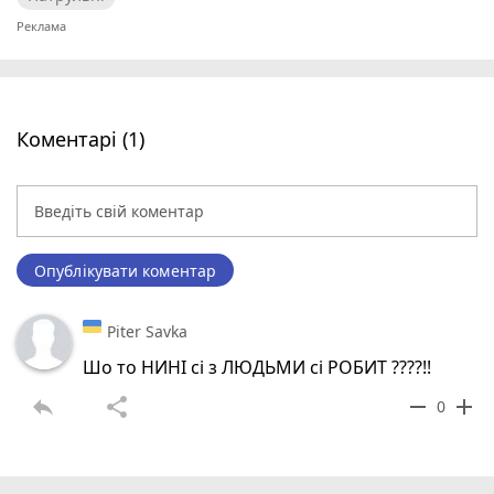
Коментарі (1)
Опублікувати коментар
Piter Savka
Шо то НИНІ сі з ЛЮДЬМИ сі РОБИТ ????!!
reply
share
remove
add
0