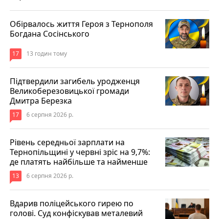
Обірвалось життя Героя з Тернополя
Богдана Сосінського
17
13 годин тому
Підтвердили загибель уродженця
Великоберезовицької громади
Дмитра Березка
17
6 серпня 2026 р.
Рівень середньої зарплати на
Тернопільщині у червні зріс на 9,7%:
де платять найбільше та найменше
13
6 серпня 2026 р.
Вдарив поліцейського гирею по
голові. Суд конфіскував металевий